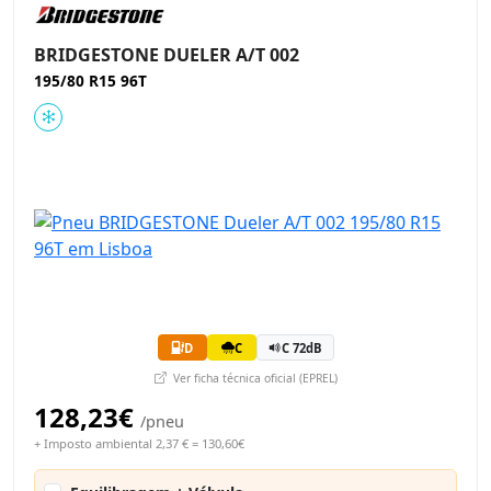
BRIDGESTONE DUELER A/T 002
195/80 R15 96T
D
C
C 72dB
Ver ficha técnica oficial (EPREL)
128,23€
/pneu
+ Imposto ambiental 2,37 € = 130,60€