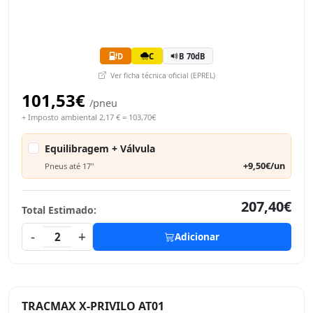
D
C
B 70dB
Ver ficha técnica oficial (EPREL)
101,53€
/pneu
+ Imposto ambiental 2,17 € = 103,70€
Equilibragem + Válvula
+9,50€/un
Pneus até 17"
207,40€
Total Estimado:
-
+
2
Adicionar
TRACMAX X-PRIVILO AT01