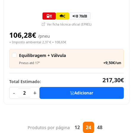
E
C
B 70dB
Ver ficha técnica oficial (EPREL)
106,28€
/pneu
+ Imposto ambiental 2,37 € = 108,65€
Equilibragem + Válvula
+9,50€/un
Pneus até 17"
217,30€
Total Estimado:
-
+
2
Adicionar
12
24
48
Produtos por página