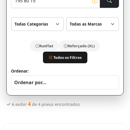
RunFlat
Reforçado (XL)
Todos os Filtros
Ordenar:
4
A exibir
de
4
pneus encontrados