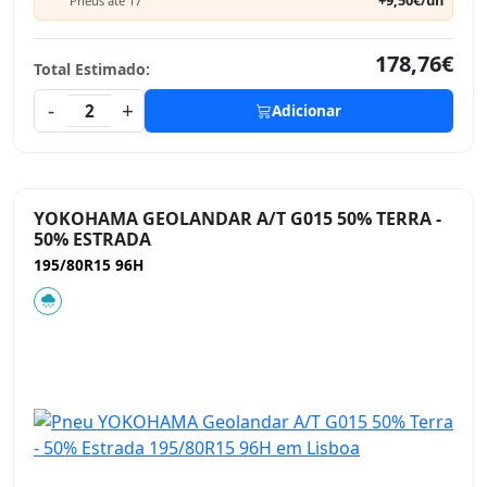
+9,50€/un
Pneus até 17"
178,76€
Total Estimado:
-
+
2
Adicionar
YOKOHAMA GEOLANDAR A/T G015 50% TERRA -
50% ESTRADA
195/80R15 96H