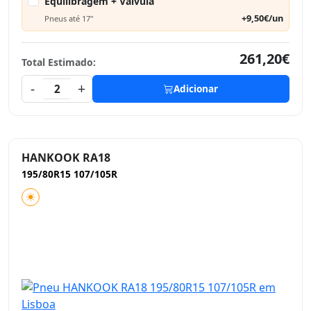
Equilibragem + Válvula
+9,50€/un
Pneus até 17"
261,20€
Total Estimado:
-
+
2
Adicionar
HANKOOK RA18
195/80R15 107/105R