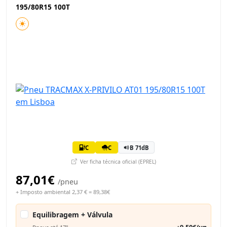
195/80R15 100T
C
C
B 71dB
Ver ficha técnica oficial (EPREL)
87,01€
/pneu
+ Imposto ambiental 2,37 € = 89,38€
Equilibragem + Válvula