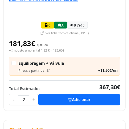
C
A
B 72dB
Ver ficha técnica oficial (EPREL)
181,83€
/pneu
+ Imposto ambiental 1,82 € = 183,65€
Equilibragem + Válvula
+11,50€/un
Pneus a partir de 18"
367,30€
Total Estimado:
-
+
2
Adicionar