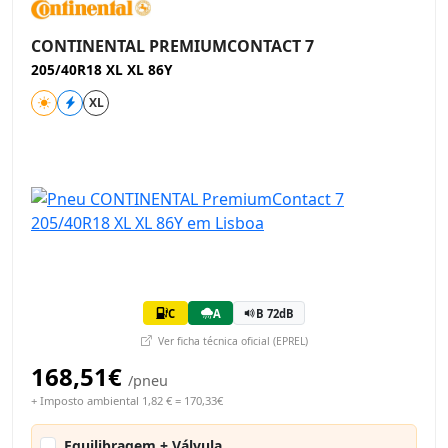
CONTINENTAL PREMIUMCONTACT 7
205/40R18 XL XL 86Y
XL
C
A
B 72dB
Ver ficha técnica oficial (EPREL)
168,51€
/pneu
+ Imposto ambiental 1,82 € = 170,33€
Equilibragem + Válvula