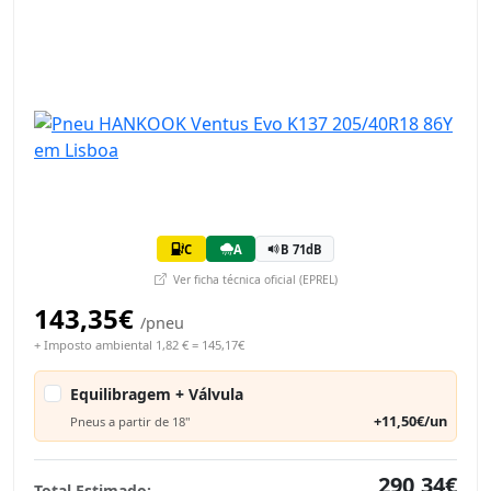
C
A
B 71dB
Ver ficha técnica oficial (EPREL)
143,35€
/pneu
+ Imposto ambiental 1,82 € = 145,17€
Equilibragem + Válvula
+11,50€/un
Pneus a partir de 18"
290,34€
Total Estimado: