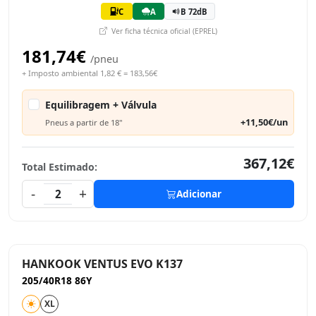
C
A
B 72dB
Ver ficha técnica oficial (EPREL)
181,74€
/pneu
+ Imposto ambiental 1,82 € = 183,56€
Equilibragem + Válvula
+11,50€/un
Pneus a partir de 18"
367,12€
Total Estimado:
-
+
2
Adicionar
HANKOOK VENTUS EVO K137
205/40R18 86Y
XL