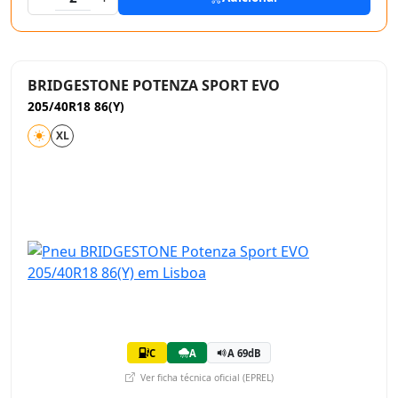
BRIDGESTONE POTENZA SPORT EVO
205/40R18 86(Y)
XL
C
A
A 69dB
Ver ficha técnica oficial (EPREL)