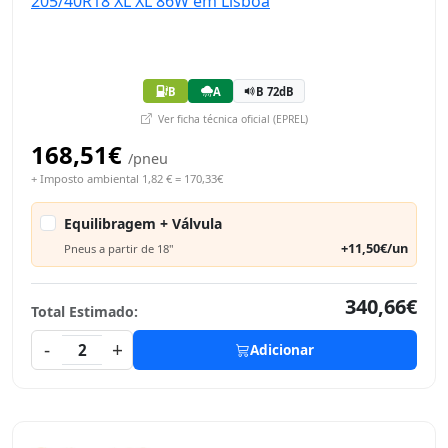
B
A
B 72dB
Ver ficha técnica oficial (EPREL)
168,51€
/pneu
+ Imposto ambiental 1,82 € = 170,33€
Equilibragem + Válvula
+11,50€/un
Pneus a partir de 18"
340,66€
Total Estimado:
-
+
2
Adicionar