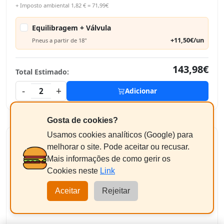
+ Imposto ambiental 1,82 € = 71,99€
Equilibragem + Válvula
+11,50€/un
Pneus a partir de 18"
143,98€
Total Estimado:
-
+
2
Adicionar
Gosta de cookies?
Usamos cookies analíticos (Google) para
YOKOHAMA BLUEARTH-GT AE51
melhorar o site. Pode aceitar ou recusar.
205/40R18 86W
Mais informações de como gerir os
XL
Cookies neste
Link
Aceitar
Rejeitar