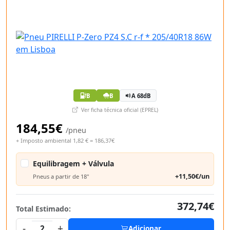
B
B
A 68dB
Ver ficha técnica oficial (EPREL)
184,55€
/pneu
+ Imposto ambiental 1,82 € = 186,37€
Equilibragem + Válvula
+11,50€/un
Pneus a partir de 18"
372,74€
Total Estimado:
-
+
2
Adicionar