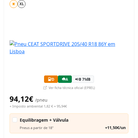
XL
D
A
B 71dB
Ver ficha técnica oficial (EPREL)
94,12€
/pneu
+ Imposto ambiental 1,82 € = 95,94€
Equilibragem + Válvula
+11,50€/un
Pneus a partir de 18"