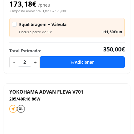
173,18€
/pneu
+ Imposto ambiental 1,82 € = 175,00€
Equilibragem + Válvula
+11,50€/un
Pneus a partir de 18"
350,00€
Total Estimado:
-
+
2
Adicionar
YOKOHAMA ADVAN FLEVA V701
205/40R18 86W
XL