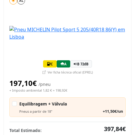
XL
C
A
B 72dB
Ver ficha técnica oficial (EPREL)
197,10€
/pneu
+ Imposto ambiental 1,82 € = 198,92€
Equilibragem + Válvula
+11,50€/un
Pneus a partir de 18"
397,84€
Total Estimado: