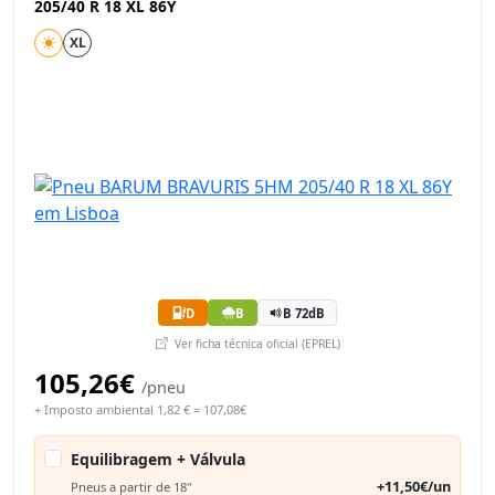
205/40 R 18 XL 86Y
XL
D
B
B 72dB
Ver ficha técnica oficial (EPREL)
105,26€
/pneu
+ Imposto ambiental 1,82 € = 107,08€
Equilibragem + Válvula
+11,50€/un
Pneus a partir de 18"