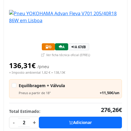
D
A
A 67dB
Ver ficha técnica oficial (EPREL)
136,31€
/pneu
+ Imposto ambiental 1,82 € = 138,13€
Equilibragem + Válvula
+11,50€/un
Pneus a partir de 18"
276,26€
Total Estimado:
-
+
2
Adicionar