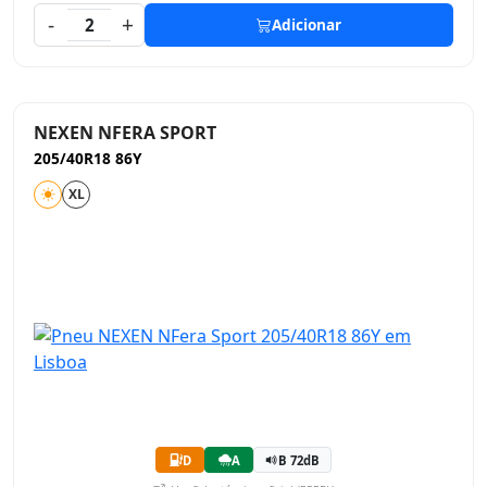
-
+
2
Adicionar
NEXEN NFERA SPORT
205/40R18 86Y
XL
D
A
B 72dB