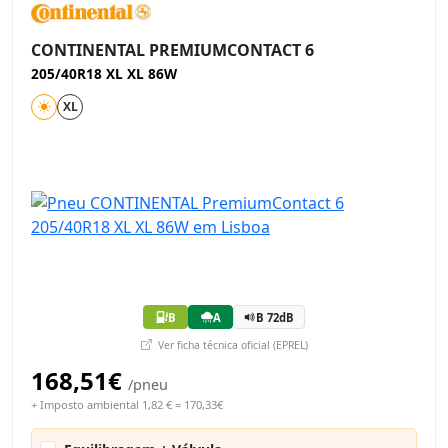
CONTINENTAL PREMIUMCONTACT 6
205/40R18 XL XL 86W
XL
B
A
B 72dB
Ver ficha técnica oficial (EPREL)
168,51€
/pneu
+ Imposto ambiental 1,82 € = 170,33€