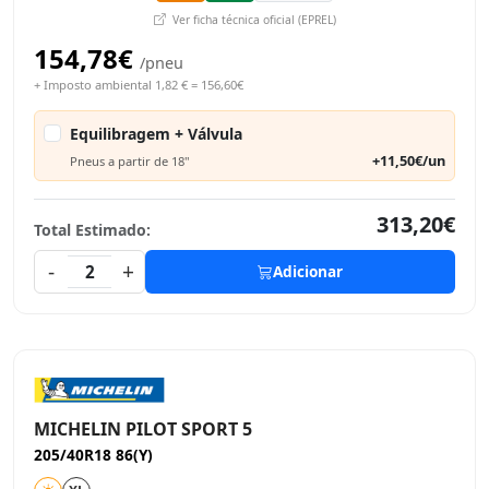
Ver ficha técnica oficial (EPREL)
154,78€
/pneu
+ Imposto ambiental 1,82 € = 156,60€
Equilibragem + Válvula
+11,50€/un
Pneus a partir de 18"
313,20€
Total Estimado:
-
+
2
Adicionar
MICHELIN PILOT SPORT 5
205/40R18 86(Y)