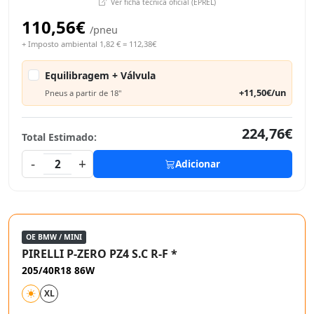
Ver ficha técnica oficial (EPREL)
110,56€
/pneu
+ Imposto ambiental 1,82 € = 112,38€
Equilibragem + Válvula
+11,50€/un
Pneus a partir de 18"
224,76€
Total Estimado:
-
+
2
Adicionar
OE BMW / MINI
PIRELLI P-ZERO PZ4 S.C R-F *
205/40R18 86W
XL