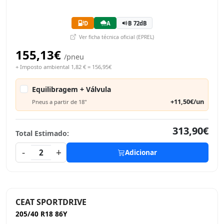
D
A
B 72dB
Ver ficha técnica oficial (EPREL)
155,13€
/pneu
+ Imposto ambiental 1,82 € = 156,95€
Equilibragem + Válvula
+11,50€/un
Pneus a partir de 18"
313,90€
Total Estimado:
-
+
2
Adicionar
CEAT SPORTDRIVE
205/40 R18 86Y