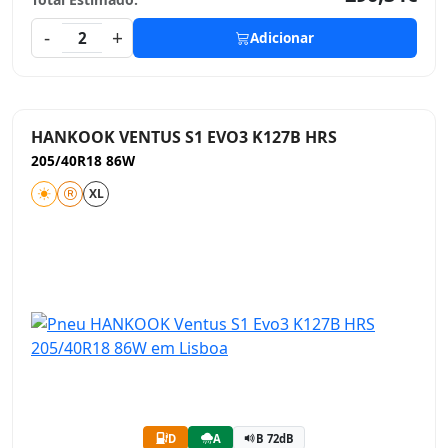
-
+
2
Adicionar
HANKOOK VENTUS S1 EVO3 K127B HRS
205/40R18 86W
XL
D
A
B 72dB