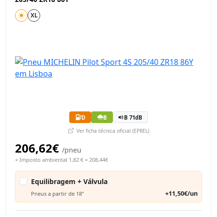
XL
D
B
B 71dB
Ver ficha técnica oficial (EPREL)
206,62€
/pneu
+ Imposto ambiental 1,82 € = 208,44€
Equilibragem + Válvula
+11,50€/un
Pneus a partir de 18"