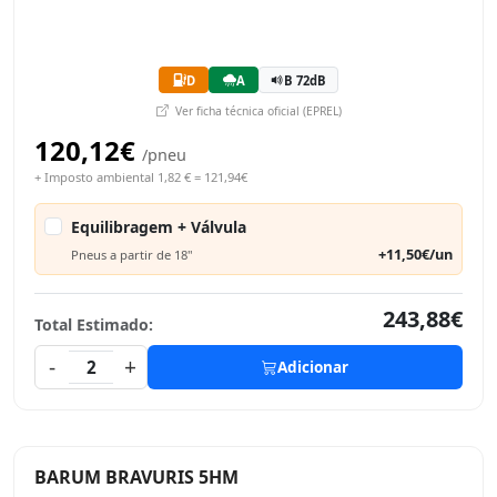
D
A
B 72dB
Ver ficha técnica oficial (EPREL)
120,12€
/pneu
+ Imposto ambiental 1,82 € = 121,94€
Equilibragem + Válvula
+11,50€/un
Pneus a partir de 18"
243,88€
Total Estimado:
-
+
2
Adicionar
BARUM BRAVURIS 5HM