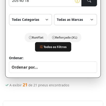
RunFlat
Reforçado (XL)
Todos os Filtros
Ordenar:
21
A exibir
de
21
pneus encontrados