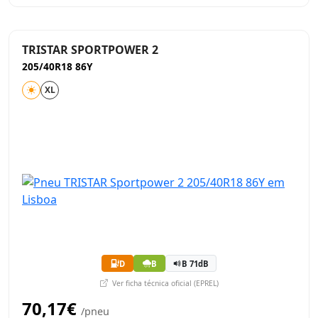
TRISTAR SPORTPOWER 2
205/40R18 86Y
XL
D
B
B 71dB
Ver ficha técnica oficial (EPREL)
70,17€
/pneu