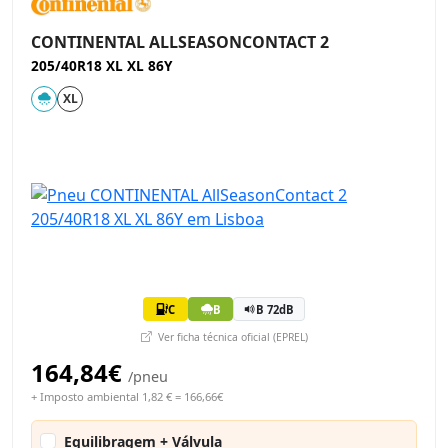
CONTINENTAL ALLSEASONCONTACT 2
205/40R18 XL XL 86Y
XL
C
B
B 72dB
Ver ficha técnica oficial (EPREL)
164,84€
/pneu
+ Imposto ambiental 1,82 € = 166,66€
Equilibragem + Válvula