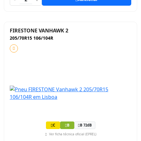
FIRESTONE VANHAWK 2
205/70R15 106/104R
C
B
B 72dB
Ver ficha técnica oficial (EPREL)