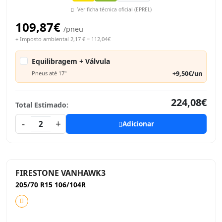
Ver ficha técnica oficial (EPREL)
109,87€
/pneu
+ Imposto ambiental 2,17 € = 112,04€
Equilibragem + Válvula
+9,50€/un
Pneus até 17"
224,08€
Total Estimado:
-
+
2
Adicionar
FIRESTONE VANHAWK3
205/70 R15 106/104R