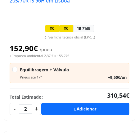
C
C
B 71dB
Ver ficha técnica oficial (EPREL)
152,90€
/pneu
+ Imposto ambiental 2,37 € = 155,27€
Equilibragem + Válvula
+9,50€/un
Pneus até 17"
310,54€
Total Estimado:
-
+
2
Adicionar