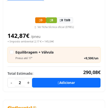
D
B
B 72dB
Ver ficha técnica oficial (EPREL)
142,87€
/pneu
+ Imposto ambiental 2,17 € = 145,04€
Equilibragem + Válvula
+9,50€/un
Pneus até 17"
290,08€
Total Estimado:
-
+
2
Adicionar