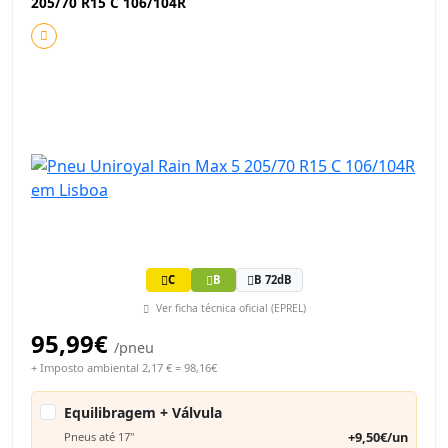
205/70 R15 C 106/104R
C
B
B 72dB
Ver ficha técnica oficial (EPREL)
95,99€
/pneu
+ Imposto ambiental 2,17 € = 98,16€
Equilibragem + Válvula
+9,50€/un
Pneus até 17"