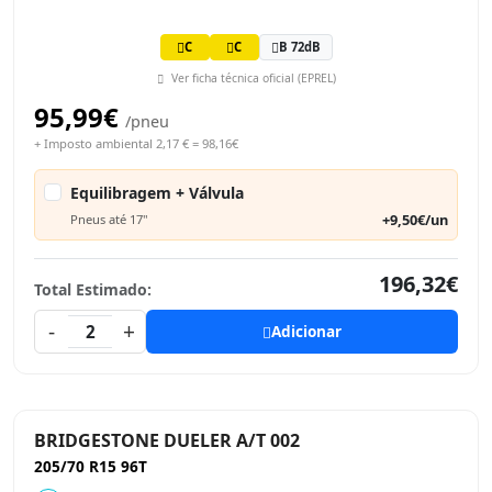
C
C
B 72dB
Ver ficha técnica oficial (EPREL)
95,99€
/pneu
+ Imposto ambiental 2,17 € = 98,16€
Equilibragem + Válvula
+9,50€/un
Pneus até 17"
196,32€
Total Estimado:
-
+
2
Adicionar
BRIDGESTONE DUELER A/T 002
205/70 R15 96T