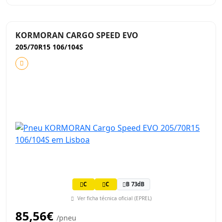
KORMORAN CARGO SPEED EVO
205/70R15 106/104S
C
C
B 73dB
Ver ficha técnica oficial (EPREL)
85,56€
/pneu