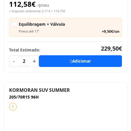
112,58€
/pneu
+ Imposto ambiental 2,17 € = 114,75€
Equilibragem + Válvula
+9,50€/un
Pneus até 17"
229,50€
Total Estimado:
-
+
2
Adicionar
KORMORAN SUV SUMMER
205/70R15 96H