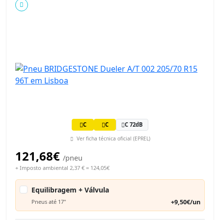
C
C
C 72dB
Ver ficha técnica oficial (EPREL)
121,68€
/pneu
+ Imposto ambiental 2,37 € = 124,05€
Equilibragem + Válvula
+9,50€/un
Pneus até 17"