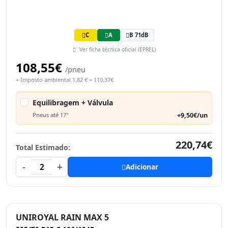
C
A
B 71dB
Ver ficha técnica oficial (EPREL)
108,55€
/pneu
+ Imposto ambiental 1,82 € = 110,37€
Equilibragem + Válvula
+9,50€/un
Pneus até 17"
220,74€
Total Estimado:
-
+
2
Adicionar
UNIROYAL RAIN MAX 5