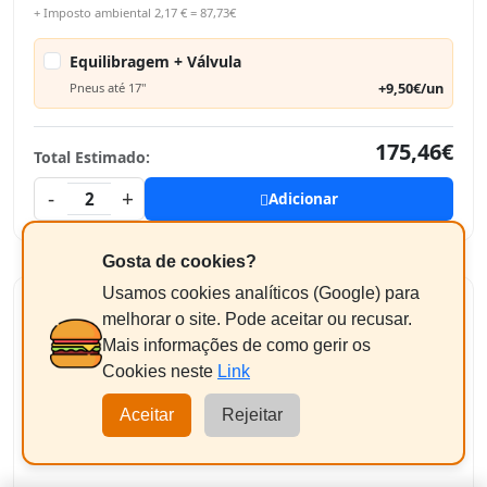
+ Imposto ambiental 2,17 € = 87,73€
Equilibragem + Válvula
+9,50€/un
Pneus até 17"
175,46€
Total Estimado:
-
+
2
Adicionar
Gosta de cookies?
Usamos cookies analíticos (Google) para
melhorar o site. Pode aceitar ou recusar.
Mais informações de como gerir os
MICHELIN AGILIS 3
Cookies neste
Link
205/70R15 106/104R
Aceitar
Rejeitar