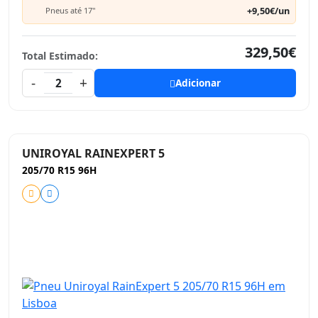
+9,50€/un
Pneus até 17"
329,50€
Total Estimado:
-
+
2
Adicionar
UNIROYAL RAINEXPERT 5
205/70 R15 96H