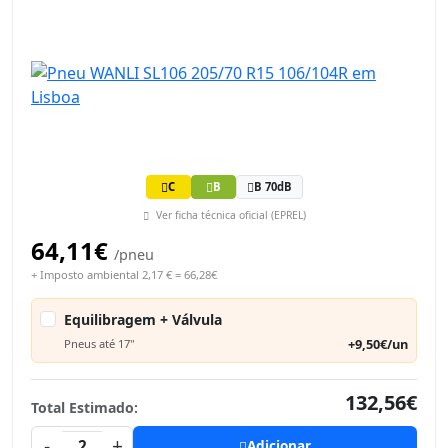
C
B
B 70dB
Ver ficha técnica oficial (EPREL)
64,11€
/pneu
+ Imposto ambiental 2,17 € = 66,28€
Equilibragem + Válvula
+9,50€/un
Pneus até 17"
132,56€
Total Estimado:
-
+
2
Adicionar