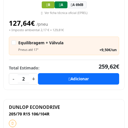
B
A
A 69dB
Ver ficha técnica oficial (EPREL)
127,64€
/pneu
+ Imposto ambiental 2,17 € = 129,81€
Equilibragem + Válvula
+9,50€/un
Pneus até 17"
259,62€
Total Estimado:
-
+
2
Adicionar
DUNLOP ECONODRIVE
205/70 R15 106/104R