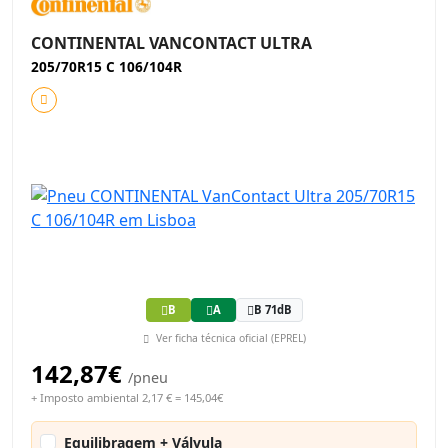
CONTINENTAL VANCONTACT ULTRA
205/70R15 C 106/104R
B
A
B 71dB
Ver ficha técnica oficial (EPREL)
142,87€
/pneu
+ Imposto ambiental 2,17 € = 145,04€
Equilibragem + Válvula