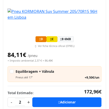
D
C
B 69dB
Ver ficha técnica oficial (EPREL)
84,11€
/pneu
+ Imposto ambiental 2,37 € = 86,48€
Equilibragem + Válvula
+9,50€/un
Pneus até 17"
172,96€
Total Estimado:
-
+
2
Adicionar