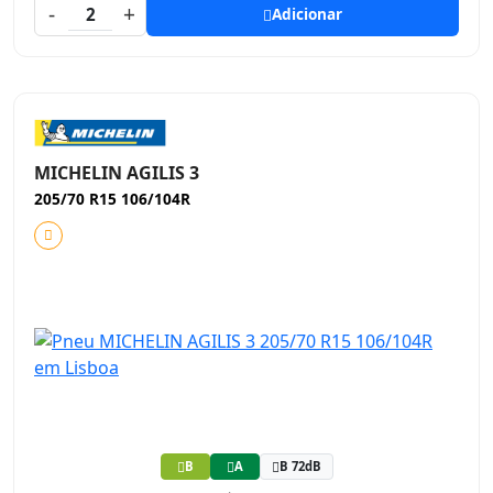
-
+
2
Adicionar
MICHELIN AGILIS 3
205/70 R15 106/104R
B
A
B 72dB