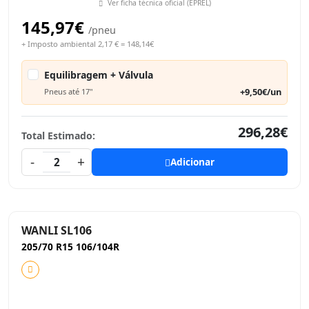
Ver ficha técnica oficial (EPREL)
145,97€
/pneu
+ Imposto ambiental 2,17 € = 148,14€
Equilibragem + Válvula
+9,50€/un
Pneus até 17"
296,28€
Total Estimado:
-
+
2
Adicionar
WANLI SL106
205/70 R15 106/104R