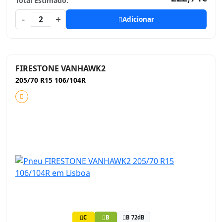
Total Estimado:
-
+
2
Adicionar
FIRESTONE VANHAWK2
205/70 R15 106/104R
C
B
B 72dB