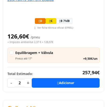
D
C
B 71dB
Ver ficha técnica oficial (EPREL)
126,60€
/pneu
+ Imposto ambiental 2,37 € = 128,97€
Equilibragem + Válvula
+9,50€/un
Pneus até 17"
257,94€
Total Estimado:
-
+
2
Adicionar