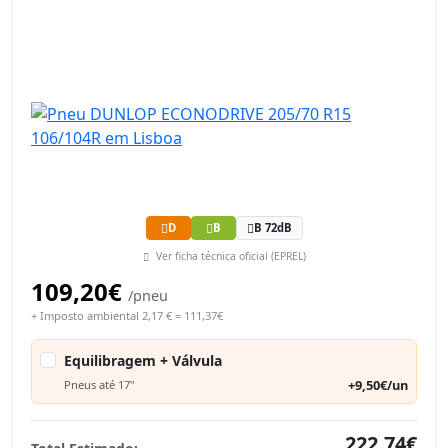
D
B
B 72dB
Ver ficha técnica oficial (EPREL)
109,20€
/pneu
+ Imposto ambiental 2,17 € = 111,37€
Equilibragem + Válvula
+9,50€/un
Pneus até 17"
222,74€