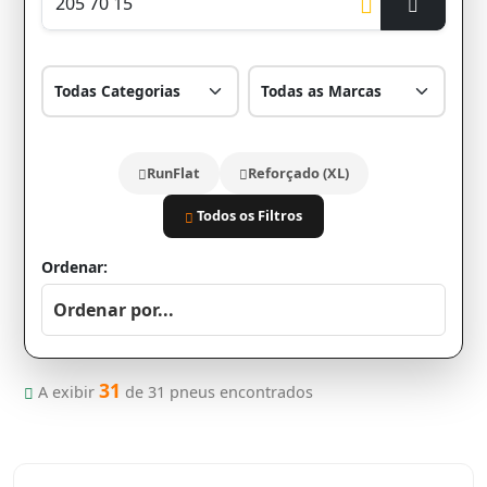
RunFlat
Reforçado (XL)
Todos os Filtros
Ordenar:
31
A exibir
de
31
pneus encontrados