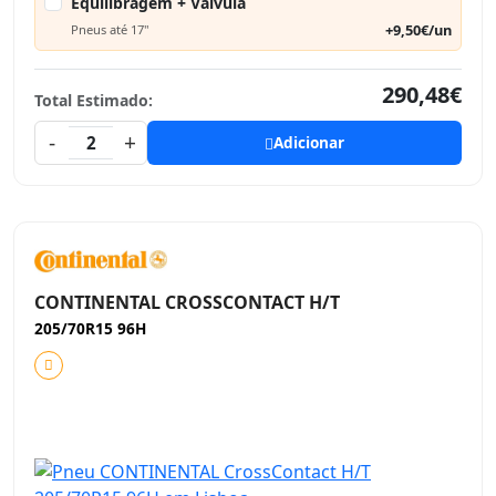
Equilibragem + Válvula
+9,50€/un
Pneus até 17"
290,48€
Total Estimado:
-
+
2
Adicionar
CONTINENTAL CROSSCONTACT H/T
205/70R15 96H