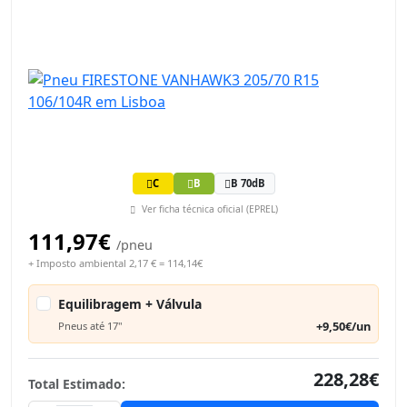
C
B
B 70dB
Ver ficha técnica oficial (EPREL)
111,97€
/pneu
+ Imposto ambiental 2,17 € = 114,14€
Equilibragem + Válvula
+9,50€/un
Pneus até 17"
228,28€
Total Estimado: