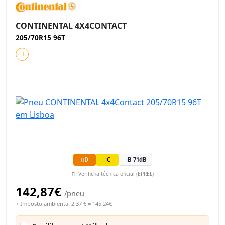
CONTINENTAL 4X4CONTACT
205/70R15 96T
D
C
B 71dB
Ver ficha técnica oficial (EPREL)
142,87€
/pneu
+ Imposto ambiental 2,37 € = 145,24€