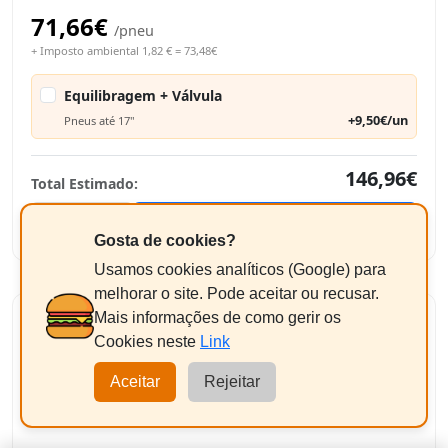
71,66€
/pneu
+ Imposto ambiental 1,82 € = 73,48€
Equilibragem + Válvula
+9,50€/un
Pneus até 17"
146,96€
Total Estimado:
-
+
2
Adicionar
Gosta de cookies?
Usamos cookies analíticos (Google) para
melhorar o site. Pode aceitar ou recusar.
Mais informações de como gerir os
MABOR SPORT-JET 5
Cookies neste
Link
215/40R17 87Y
XL
Aceitar
Rejeitar