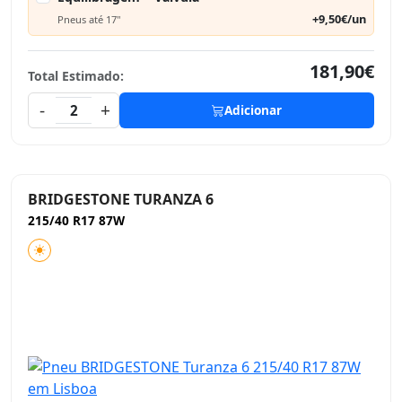
+9,50€/un
Pneus até 17"
181,90€
Total Estimado:
-
+
2
Adicionar
BRIDGESTONE TURANZA 6
215/40 R17 87W