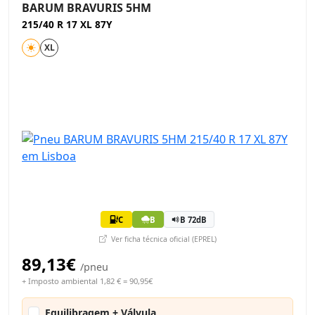
BARUM BRAVURIS 5HM
215/40 R 17 XL 87Y
XL
C
B
B 72dB
Ver ficha técnica oficial (EPREL)
89,13€
/pneu
+ Imposto ambiental 1,82 € = 90,95€
Equilibragem + Válvula