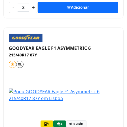
-
+
2
Adicionar
GOODYEAR EAGLE F1 ASYMMETRIC 6
215/40R17 87Y
XL
C
A
B 70dB