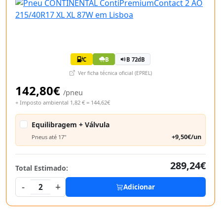
C
B
B 72dB
Ver ficha técnica oficial (EPREL)
142,80€
/pneu
+ Imposto ambiental 1,82 € = 144,62€
Equilibragem + Válvula
+9,50€/un
Pneus até 17"
289,24€
Total Estimado:
-
+
2
Adicionar