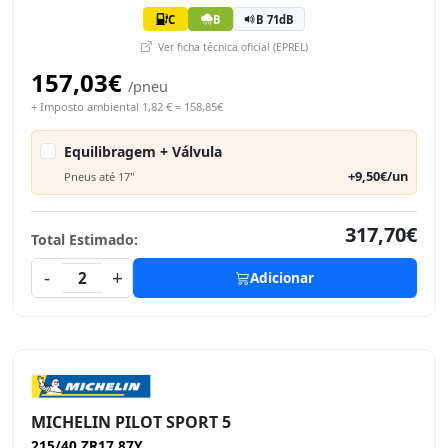
C
B
B 71dB
Ver ficha técnica oficial (EPREL)
157,03€
/pneu
+ Imposto ambiental 1,82 € = 158,85€
Equilibragem + Válvula
+9,50€/un
Pneus até 17"
317,70€
Total Estimado:
-
+
2
Adicionar
MICHELIN PILOT SPORT 5
215/40 ZR17 87Y