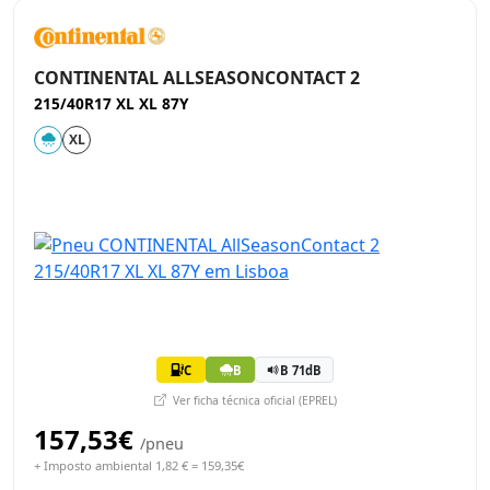
CONTINENTAL ALLSEASONCONTACT 2
215/40R17 XL XL 87Y
XL
C
B
B 71dB
Ver ficha técnica oficial (EPREL)
157,53€
/pneu
+ Imposto ambiental 1,82 € = 159,35€