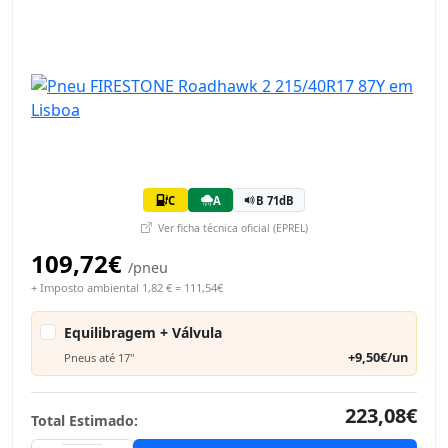
C
A
B 71dB
Ver ficha técnica oficial (EPREL)
109,72€
/pneu
+ Imposto ambiental 1,82 € = 111,54€
Equilibragem + Válvula
+9,50€/un
Pneus até 17"
223,08€
Total Estimado: