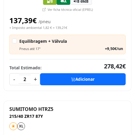
B
A
B 69dB
Ver ficha técnica oficial (EPREL)
137,39€
/pneu
+ Imposto ambiental 1,82 € = 139,21€
Equilibragem + Válvula
+9,50€/un
Pneus até 17"
278,42€
Total Estimado:
-
+
2
Adicionar
SUMITOMO HTRZ5
215/40 ZR17 87Y
XL