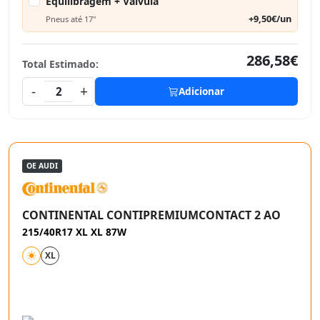
Equilibragem + Válvula
+9,50€/un
Pneus até 17"
286,58€
Total Estimado:
-
+
2
Adicionar
OE AUDI
CONTINENTAL CONTIPREMIUMCONTACT 2 AO
215/40R17 XL XL 87W
XL