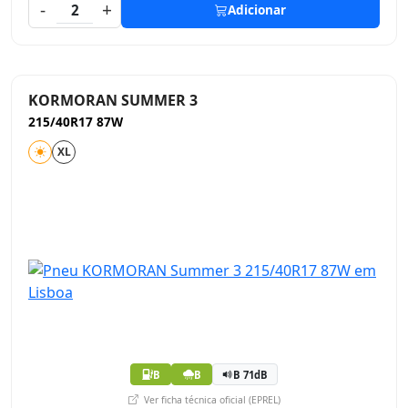
-
+
2
Adicionar
KORMORAN SUMMER 3
215/40R17 87W
XL
B
B
B 71dB
Ver ficha técnica oficial (EPREL)