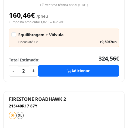
Ver ficha técnica oficial (EPREL)
160,46€
/pneu
+ Imposto ambiental 1,82 € = 162,28€
Equilibragem + Válvula
+9,50€/un
Pneus até 17"
324,56€
Total Estimado:
-
+
2
Adicionar
FIRESTONE ROADHAWK 2
215/40R17 87Y
XL