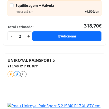
Equilibragem + Válvula
+9,50€/un
Pneus até 17"
318,70€
Total Estimado:
-
+
2
Adicionar
UNIROYAL RAINSPORT 5
215/40 R17 XL 87Y
XL