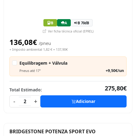
B
A
B 70dB
Ver ficha técnica oficial (EPREL)
136,08€
/pneu
+ Imposto ambiental 1,82 € = 137,90€
Equilibragem + Válvula
+9,50€/un
Pneus até 17"
275,80€
Total Estimado:
-
+
2
Adicionar
BRIDGESTONE POTENZA SPORT EVO