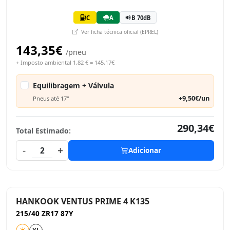
C
A
B 70dB
Ver ficha técnica oficial (EPREL)
143,35€
/pneu
+ Imposto ambiental 1,82 € = 145,17€
Equilibragem + Válvula
+9,50€/un
Pneus até 17"
290,34€
Total Estimado:
-
+
2
Adicionar
HANKOOK VENTUS PRIME 4 K135
215/40 ZR17 87Y