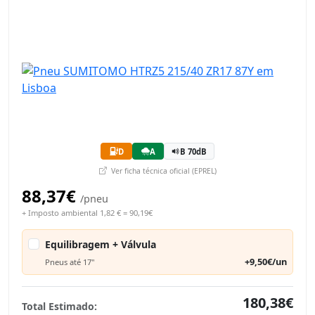
D
A
B 70dB
Ver ficha técnica oficial (EPREL)
88,37€
/pneu
+ Imposto ambiental 1,82 € = 90,19€
Equilibragem + Válvula
+9,50€/un
Pneus até 17"
180,38€
Total Estimado: