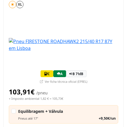
XL
C
A
B 71dB
Ver ficha técnica oficial (EPREL)
103,91€
/pneu
+ Imposto ambiental 1,82 € = 105,73€
Equilibragem + Válvula
+9,50€/un
Pneus até 17"