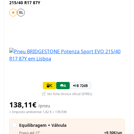
215/40 R17 87Y
XL
C
A
B 72dB
Ver ficha técnica oficial (EPREL)
138,11€
/pneu
+ Imposto ambiental 1,82 € = 139,93€
Equilibragem + Válvula
+9,50€/un
Pneus até 17"