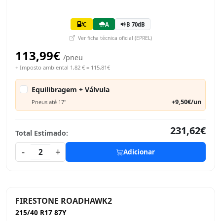
C
A
B 70dB
Ver ficha técnica oficial (EPREL)
113,99€
/pneu
+ Imposto ambiental 1,82 € = 115,81€
Equilibragem + Válvula
+9,50€/un
Pneus até 17"
231,62€
Total Estimado:
-
+
2
Adicionar
FIRESTONE ROADHAWK2
215/40 R17 87Y