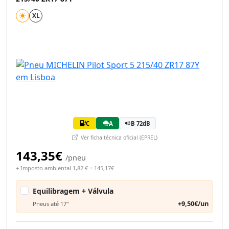
XL
C
A
B 72dB
Ver ficha técnica oficial (EPREL)
143,35€
/pneu
+ Imposto ambiental 1,82 € = 145,17€
Equilibragem + Válvula
+9,50€/un
Pneus até 17"