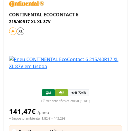
CONTINENTAL ECOCONTACT 6
215/40R17 XL XL 87V
XL
A
B
B 72dB
Ver ficha técnica oficial (EPREL)
141,47€
/pneu
+ Imposto ambiental 1,82 € = 143,29€