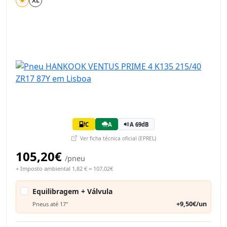
XL
C
A
A 69dB
Ver ficha técnica oficial (EPREL)
105,20€
/pneu
+ Imposto ambiental 1,82 € = 107,02€
Equilibragem + Válvula
+9,50€/un
Pneus até 17"