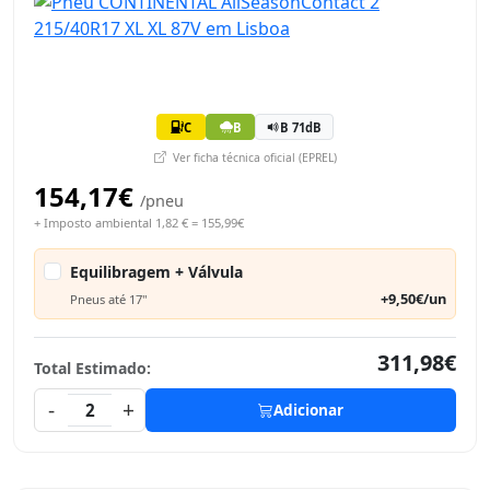
C
B
B 71dB
Ver ficha técnica oficial (EPREL)
154,17€
/pneu
+ Imposto ambiental 1,82 € = 155,99€
Equilibragem + Válvula
+9,50€/un
Pneus até 17"
311,98€
Total Estimado:
-
+
2
Adicionar