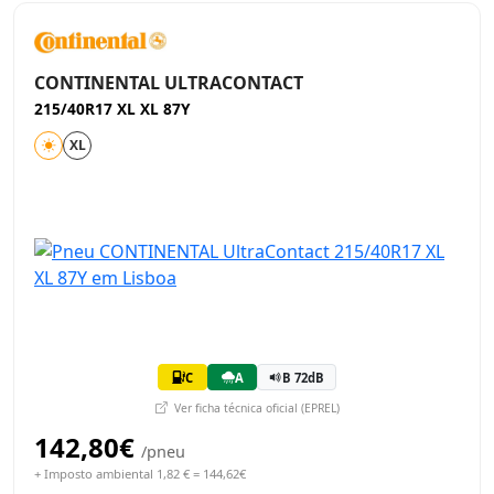
CONTINENTAL ULTRACONTACT
215/40R17 XL XL 87Y
XL
C
A
B 72dB
Ver ficha técnica oficial (EPREL)
142,80€
/pneu
+ Imposto ambiental 1,82 € = 144,62€