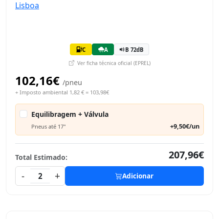
C
A
B 72dB
Ver ficha técnica oficial (EPREL)
102,16€
/pneu
+ Imposto ambiental 1,82 € = 103,98€
Equilibragem + Válvula
+9,50€/un
Pneus até 17"
207,96€
Total Estimado:
-
+
2
Adicionar