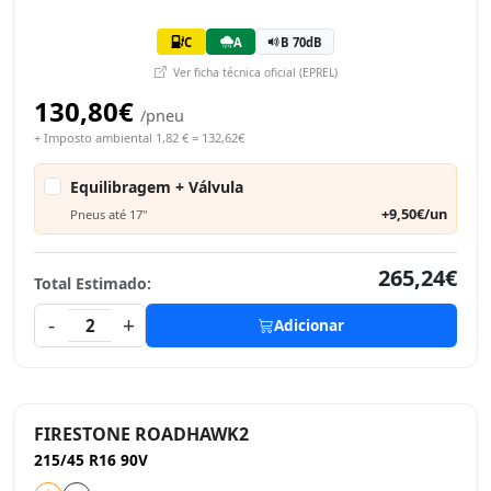
C
A
B 70dB
Ver ficha técnica oficial (EPREL)
130,80€
/pneu
+ Imposto ambiental 1,82 € = 132,62€
Equilibragem + Válvula
+9,50€/un
Pneus até 17"
265,24€
Total Estimado:
-
+
2
Adicionar
FIRESTONE ROADHAWK2
215/45 R16 90V