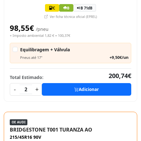
C
B
B 71dB
Ver ficha técnica oficial (EPREL)
98,55€
/pneu
+ Imposto ambiental 1,82 € = 100,37€
Equilibragem + Válvula
+9,50€/un
Pneus até 17"
200,74€
Total Estimado:
-
+
2
Adicionar
OE AUDI
BRIDGESTONE T001 TURANZA AO
215/45R16 90V