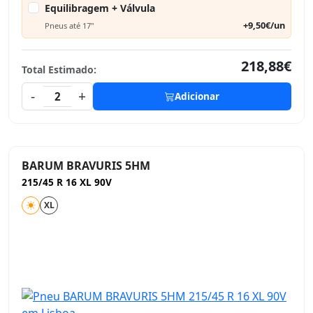
Equilibragem + Válvula
+9,50€/un
Pneus até 17"
218,88€
Total Estimado:
-
+
2
Adicionar
BARUM BRAVURIS 5HM
215/45 R 16 XL 90V
XL