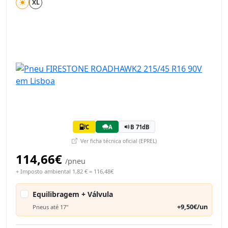
XL
C
A
B 71dB
Ver ficha técnica oficial (EPREL)
114,66€
/pneu
+ Imposto ambiental 1,82 € = 116,48€
Equilibragem + Válvula
+9,50€/un
Pneus até 17"