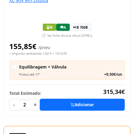
B
A
B 70dB
Ver ficha técnica oficial (EPREL)
155,85€
/pneu
+ Imposto ambiental 1,82 € = 157,67€
Equilibragem + Válvula
+9,50€/un
Pneus até 17"
315,34€
Total Estimado:
-
+
2
Adicionar