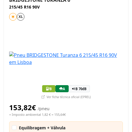
BRIDGESTONE TURANZA 6
215/45 R16 90V
XL
B
A
B 70dB
Ver ficha técnica oficial (EPREL)
153,82€
/pneu
+ Imposto ambiental 1,82 € = 155,64€
Equilibragem + Válvula