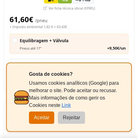
Ver ficha técnica oficial (EPREL)
61,60€
/pneu
+ Imposto ambiental 1,82 € = 63,42€
Equilibragem + Válvula
+9,50€/un
Pneus até 17"
126,84€
Total Estimado:
Gosta de cookies?
-
+
2
Adicionar
Usamos cookies analíticos (Google) para
melhorar o site. Pode aceitar ou recusar.
Mais informações de como gerir os
Cookies neste
Link
YOKOHAMA BLUEARTH-GT AE51
215/45R16 90V
Aceitar
Rejeitar
XL