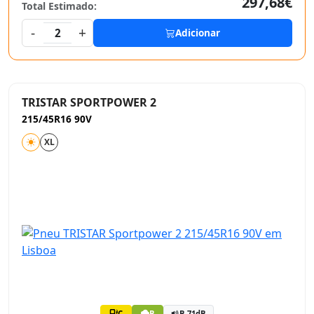
297,68€
Total Estimado:
-
+
2
Adicionar
TRISTAR SPORTPOWER 2
215/45R16 90V
XL
C
B
B 71dB