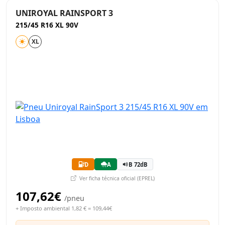
UNIROYAL RAINSPORT 3
215/45 R16 XL 90V
XL
D
A
B 72dB
Ver ficha técnica oficial (EPREL)
107,62€
/pneu
+ Imposto ambiental 1,82 € = 109,44€