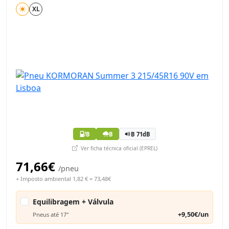
XL
B
B
B 71dB
Ver ficha técnica oficial (EPREL)
71,66€
/pneu
+ Imposto ambiental 1,82 € = 73,48€
Equilibragem + Válvula
+9,50€/un
Pneus até 17"