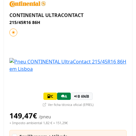
CONTINENTAL ULTRACONTACT
215/45R16 86H
C
A
B 69dB
Ver ficha técnica oficial (EPREL)
149,47€
/pneu
+ Imposto ambiental 1,82 € = 151,29€