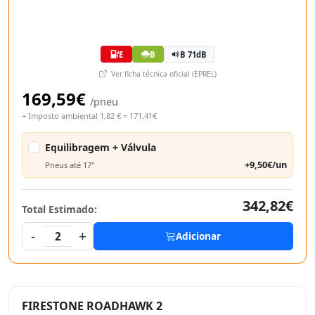
E
B
B 71dB
Ver ficha técnica oficial (EPREL)
169,59€
/pneu
+ Imposto ambiental 1,82 € = 171,41€
Equilibragem + Válvula
+9,50€/un
Pneus até 17"
342,82€
Total Estimado:
-
+
2
Adicionar
FIRESTONE ROADHAWK 2