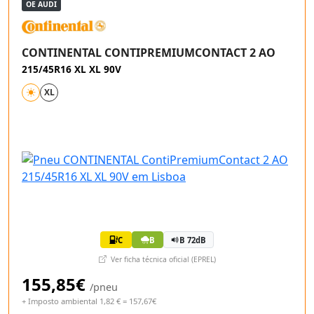
OE AUDI
CONTINENTAL CONTIPREMIUMCONTACT 2 AO
215/45R16 XL XL 90V
XL
C
B
B 72dB
Ver ficha técnica oficial (EPREL)
155,85€
/pneu
+ Imposto ambiental 1,82 € = 157,67€