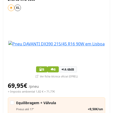
XL
B
B
A 68dB
Ver ficha técnica oficial (EPREL)
69,95€
/pneu
+ Imposto ambiental 1,82 € = 71,77€
Equilibragem + Válvula
+9,50€/un
Pneus até 17"