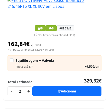
B
B
B 71dB
Ver ficha técnica oficial (EPREL)
162,84€
/pneu
+ Imposto ambiental 1,82 € = 164,66€
Equilibragem + Válvula
+9,50€/un
Pneus até 17"
329,32€
Total Estimado:
-
+
2
Adicionar