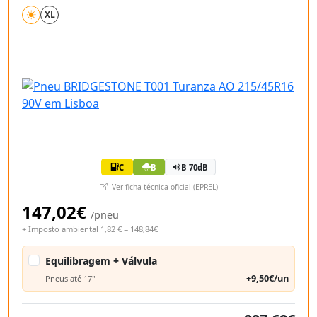
XL
C
B
B 70dB
Ver ficha técnica oficial (EPREL)
147,02€
/pneu
+ Imposto ambiental 1,82 € = 148,84€
Equilibragem + Válvula
+9,50€/un
Pneus até 17"