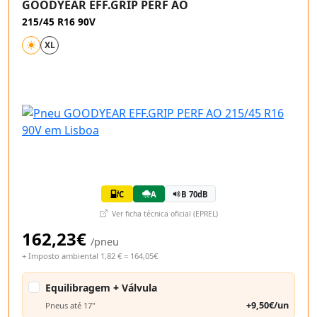
GOODYEAR EFF.GRIP PERF AO
215/45 R16 90V
XL
C
A
B 70dB
Ver ficha técnica oficial (EPREL)
162,23€
/pneu
+ Imposto ambiental 1,82 € = 164,05€
Equilibragem + Válvula
+9,50€/un
Pneus até 17"