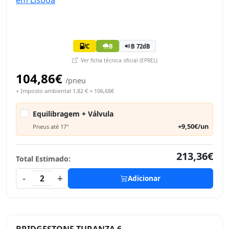
C
B
B 72dB
Ver ficha técnica oficial (EPREL)
104,86€
/pneu
+ Imposto ambiental 1,82 € = 106,68€
Equilibragem + Válvula
+9,50€/un
Pneus até 17"
213,36€
Total Estimado:
-
+
2
Adicionar