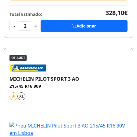
328,10€
Total Estimado:
-
+
2
Adicionar
OE AUDI
MICHELIN PILOT SPORT 3 AO
215/45 R16 90V
XL