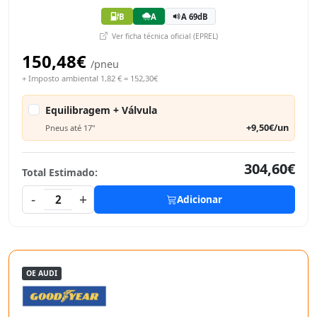
B
A
A 69dB
Ver ficha técnica oficial (EPREL)
150,48€
/pneu
+ Imposto ambiental 1,82 € = 152,30€
Equilibragem + Válvula
+9,50€/un
Pneus até 17"
304,60€
Total Estimado:
-
+
2
Adicionar
OE AUDI