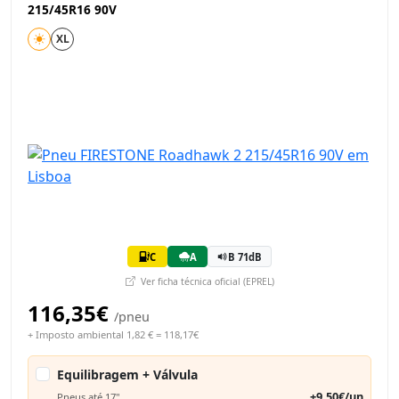
215/45R16 90V
XL
C
A
B 71dB
Ver ficha técnica oficial (EPREL)
116,35€
/pneu
+ Imposto ambiental 1,82 € = 118,17€
Equilibragem + Válvula
+9,50€/un
Pneus até 17"