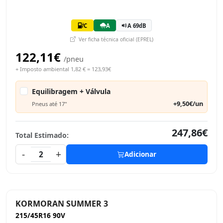
C
A
A 69dB
Ver ficha técnica oficial (EPREL)
122,11€
/pneu
+ Imposto ambiental 1,82 € = 123,93€
Equilibragem + Válvula
+9,50€/un
Pneus até 17"
247,86€
Total Estimado:
-
+
2
Adicionar
KORMORAN SUMMER 3
215/45R16 90V