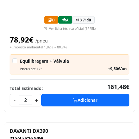
D
A
B 71dB
Ver ficha técnica oficial (EPREL)
78,92€
/pneu
+ Imposto ambiental 1,82 € = 80,74€
Equilibragem + Válvula
+9,50€/un
Pneus até 17"
161,48€
Total Estimado:
-
+
2
Adicionar
DAVANTI DX390
215/45 R16 90W