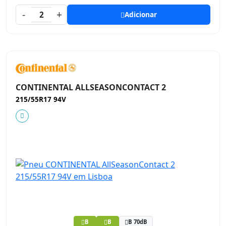
-
+
2
Adicionar
CONTINENTAL ALLSEASONCONTACT 2
215/55R17 94V
B
B
B 70dB