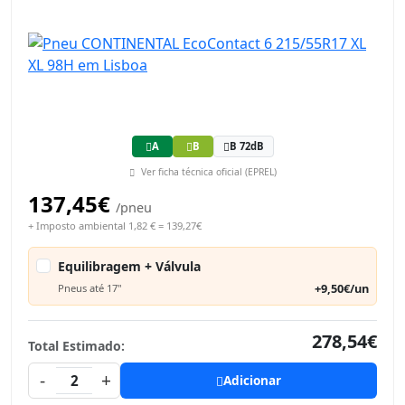
A
B
B 72dB
Ver ficha técnica oficial (EPREL)
137,45€
/pneu
+ Imposto ambiental 1,82 € = 139,27€
Equilibragem + Válvula
+9,50€/un
Pneus até 17"
278,54€
Total Estimado:
-
+
2
Adicionar