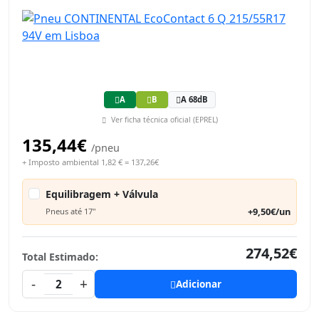
A
B
A 68dB
Ver ficha técnica oficial (EPREL)
135,44€
/pneu
+ Imposto ambiental 1,82 € = 137,26€
Equilibragem + Válvula
+9,50€/un
Pneus até 17"
274,52€
Total Estimado:
-
+
2
Adicionar