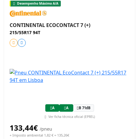
Desempenho Máximo A/A
CONTINENTAL ECOCONTACT 7 (+)
215/55R17 94T
A
A
B 71dB
Ver ficha técnica oficial (EPREL)
133,44€
/pneu
+ Imposto ambiental 1,82 € = 135,26€