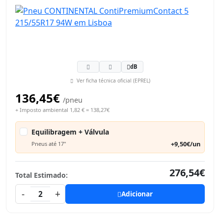
dB
Ver ficha técnica oficial (EPREL)
136,45€
/pneu
+ Imposto ambiental 1,82 € = 138,27€
Equilibragem + Válvula
+9,50€/un
Pneus até 17"
276,54€
Total Estimado:
-
+
2
Adicionar