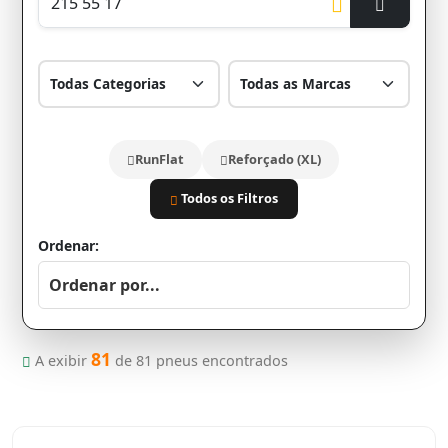
RunFlat
Reforçado (XL)
Todos os Filtros
Ordenar:
81
A exibir
de
81
pneus encontrados