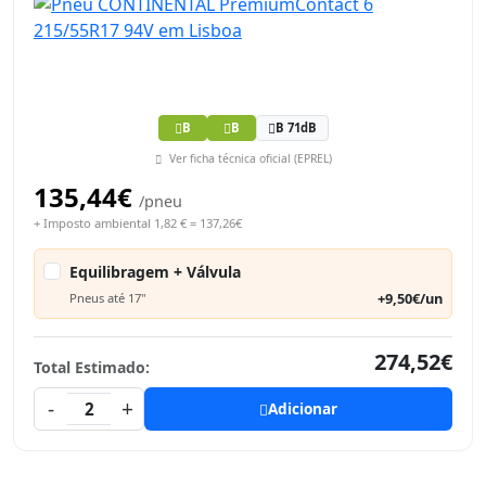
B
B
B 71dB
Ver ficha técnica oficial (EPREL)
135,44€
/pneu
+ Imposto ambiental 1,82 € = 137,26€
Equilibragem + Válvula
+9,50€/un
Pneus até 17"
274,52€
Total Estimado:
-
+
2
Adicionar