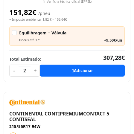
Ver ficha técnica oficial (EPREL)
151,82€
/pneu
+ Imposto ambiental 1,82 € = 153,64€
Equilibragem + Válvula
+9,50€/un
Pneus até 17"
307,28€
Total Estimado:
-
+
2
Adicionar
CONTINENTAL CONTIPREMIUMCONTACT 5
CONTISEAL
215/55R17 94W