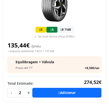
C
A
B 71dB
Ver ficha técnica oficial (EPREL)
135,44€
/pneu
+ Imposto ambiental 1,82 € = 137,26€
Equilibragem + Válvula
+9,50€/un
Pneus até 17"
274,52€
Total Estimado:
-
+
2
Adicionar