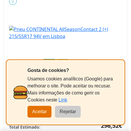
A
B
B 72dB
Gosta de cookies?
Ver ficha técnica oficial (EPREL)
146,44€
Usamos cookies analíticos (Google) para
/pneu
melhorar o site. Pode aceitar ou recusar.
+ Imposto ambiental 1,82 € = 148,26€
Mais informações de como gerir os
Cookies neste
Link
Equilibragem + Válvula
+9,50€/un
Pneus até 17"
Aceitar
Rejeitar
296,52€
Total Estimado: