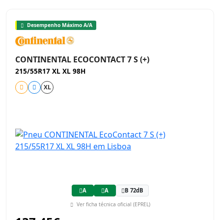
Desempenho Máximo A/A
CONTINENTAL ECOCONTACT 7 S (+)
215/55R17 XL XL 98H
XL
A
A
B 72dB
Ver ficha técnica oficial (EPREL)