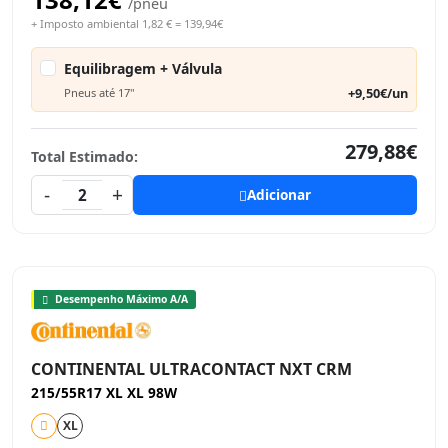
/pneu
+ Imposto ambiental 1,82 € = 139,94€
Equilibragem + Válvula
+9,50€/un
Pneus até 17"
279,88€
Total Estimado:
-
+
2
Adicionar
Desempenho Máximo A/A
CONTINENTAL ULTRACONTACT NXT CRM
215/55R17 XL XL 98W
XL