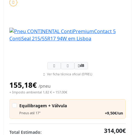
dB
Ver ficha técnica oficial (EPREL)
155,18€
/pneu
+ Imposto ambiental 1,82 € = 157,00€
Equilibragem + Válvula
+9,50€/un
Pneus até 17"
314,00€
Total Estimado: