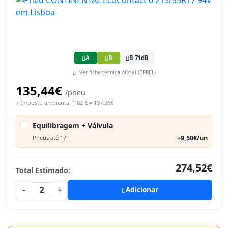
A
B
B 71dB
Ver ficha técnica oficial (EPREL)
135,44€
/pneu
+ Imposto ambiental 1,82 € = 137,26€
Equilibragem + Válvula
+9,50€/un
Pneus até 17"
274,52€
Total Estimado:
-
+
2
Adicionar