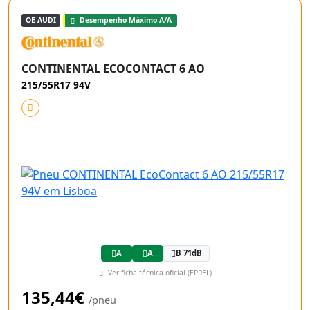
OE AUDI
Desempenho Máximo A/A
CONTINENTAL ECOCONTACT 6 AO
215/55R17 94V
A
A
B 71dB
Ver ficha técnica oficial (EPREL)
135,44€
/pneu