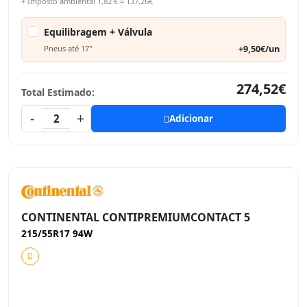
+ Imposto ambiental 1,82 € = 137,26€
Equilibragem + Válvula
+9,50€/un
Pneus até 17"
274,52€
Total Estimado:
-
+
2
Adicionar
CONTINENTAL CONTIPREMIUMCONTACT 5
215/55R17 94W