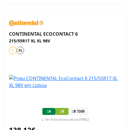
CONTINENTAL ECOCONTACT 6
215/55R17 XL XL 98V
XL
A
B
B 72dB
Ver ficha técnica oficial (EPREL)
138,12€