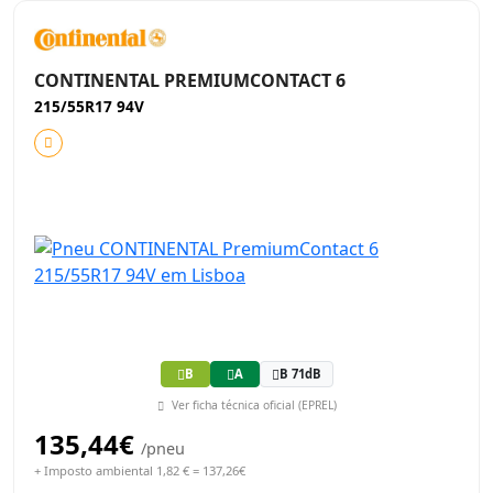
CONTINENTAL PREMIUMCONTACT 6
215/55R17 94V
B
A
B 71dB
Ver ficha técnica oficial (EPREL)
135,44€
/pneu
+ Imposto ambiental 1,82 € = 137,26€