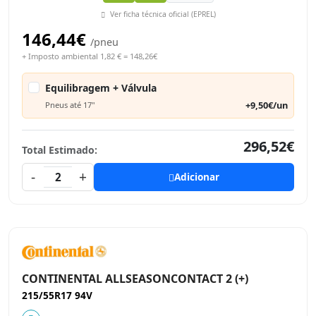
Ver ficha técnica oficial (EPREL)
146,44€
/pneu
+ Imposto ambiental 1,82 € = 148,26€
Equilibragem + Válvula
+9,50€/un
Pneus até 17"
296,52€
Total Estimado:
-
+
2
Adicionar
CONTINENTAL ALLSEASONCONTACT 2 (+)
215/55R17 94V