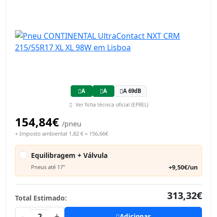
A
A
A 69dB
Ver ficha técnica oficial (EPREL)
154,84€
/pneu
+ Imposto ambiental 1,82 € = 156,66€
Equilibragem + Válvula
+9,50€/un
Pneus até 17"
313,32€
Total Estimado:
-
+
2
Adicionar