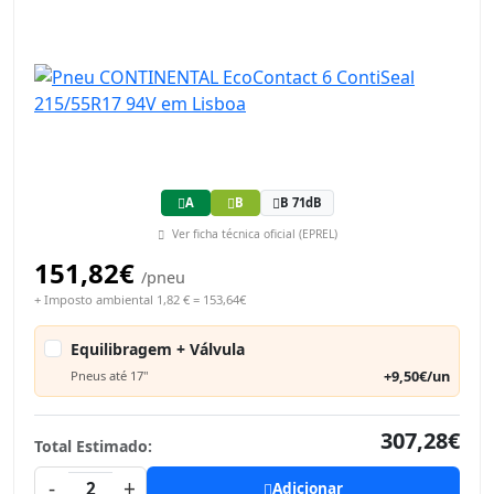
A
B
B 71dB
Ver ficha técnica oficial (EPREL)
151,82€
/pneu
+ Imposto ambiental 1,82 € = 153,64€
Equilibragem + Válvula
+9,50€/un
Pneus até 17"
307,28€
Total Estimado:
-
+
2
Adicionar