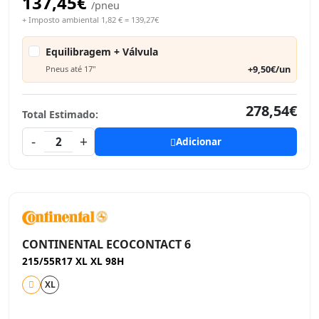
137,45€
/pneu
+ Imposto ambiental 1,82 € = 139,27€
Equilibragem + Válvula
+9,50€/un
Pneus até 17"
278,54€
Total Estimado:
-
+
2
Adicionar
CONTINENTAL ECOCONTACT 6
215/55R17 XL XL 98H
XL