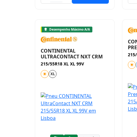
Desempenho Máximo A/A
CO
PR
CONTINENTAL
215/
ULTRACONTACT NXT CRM
215/55R18 XL XL 99V
XL