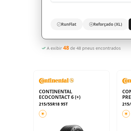
RunFlat
Reforçado (XL)
48
A exibir
de
48
pneus encontrados
CONTINENTAL
CO
ECOCONTACT 6 (+)
PR
215/55R18 95T
215