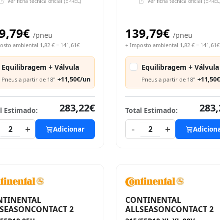
Ver ficha técnica oficial (EPREL)
Ver ficha técnica oficial (EPREL
9,79€
139,79€
/pneu
/pneu
osto ambiental 1,82 € = 141,61€
+ Imposto ambiental 1,82 € = 141,61€
Equilibragem + Válvula
Equilibragem + Válvula
+11,50€/un
+11,50
Pneus a partir de 18"
Pneus a partir de 18"
283,22€
283,
l Estimado:
Total Estimado:
+
-
+
2
Adicionar
2
Adicion
NTINENTAL
CONTINENTAL
SEASONCONTACT 2
ALLSEASONCONTACT 2