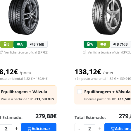
B
A
B 71dB
A
B
B 71dB
Ver ficha técnica oficial (EPREL)
Ver ficha técnica oficial (EPREL
8,12€
138,12€
/pneu
/pneu
osto ambiental 1,82 € = 139,94€
+ Imposto ambiental 1,82 € = 139,94€
Equilibragem + Válvula
Equilibragem + Válvula
+11,50€/un
+11,50
Pneus a partir de 18"
Pneus a partir de 18"
279,88€
279,
l Estimado:
Total Estimado:
+
-
+
2
Adicionar
2
Adicion