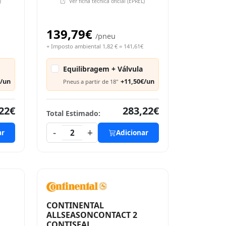
)
Ver ficha técnica oficial (EPREL)
139,79€
/pneu
+ Imposto ambiental 1,82 € = 141,61€
Equilibragem + Válvula
€/un
+11,50€/un
Pneus a partir de 18"
22€
283,22€
Total Estimado:
-
+
ar
2
Adicionar
CONTINENTAL
ALLSEASONCONTACT 2
CONTISEAL