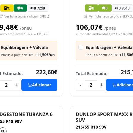
C
A
B 72dB
B
B
B 70dB
Ver ficha técnica oficial (EPREL)
Ver ficha técnica oficial (EPREL
9,48€
106,07€
/pneu
/pneu
osto ambiental 1,82 € = 111,30€
+ Imposto ambiental 1,82 € = 107,89€
Equilibragem + Válvula
Equilibragem + Válvula
+11,50€/un
+11,50
Pneus a partir de 18"
Pneus a partir de 18"
222,60€
215,
l Estimado:
Total Estimado:
+
-
+
2
Adicionar
2
Adicion
DGESTONE TURANZA 6
DUNLOP SPORT MAXX R
SUV
55 R18 99V
215/55 R18 99V
XL