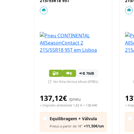
215/55R18 95T
215
B
B
B 70dB
Ver ficha técnica oficial (EPREL)
137,12€
13
/pneu
+ Imposto ambiental 1,82 € = 138,94€
+ Imp
Equilibragem + Válvula
+11,50€/un
Pneus a partir de 18"