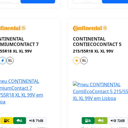
NTINENTAL
CONTINENTAL
EMIUMCONTACT 7
CONTIECOCONTACT 5
55R18 XL XL 99V
215/55R18 XL XL 99V
XL
XL
C
A
B 71dB
A
B
B 72dB