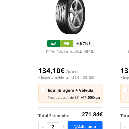
A
B
B 71dB
Ver ficha técnica oficial (EPREL)
134,10€
13
/pneu
+ Imposto ambiental 1,82 € = 135,92€
+ Imp
Equilibragem + Válvula
+11,50€/un
Pneus a partir de 18"
271,84€
Total Estimado:
Tota
-
+
-
2
Adicionar