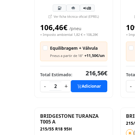
dB
Ver ficha técnica oficial (EPREL)
106,46€
10
/pneu
+ Imposto ambiental 1,82 € = 108,28€
+ Imp
Equilibragem + Válvula
+11,50€/un
Pneus a partir de 18"
216,56€
Total Estimado:
Tota
-
+
-
2
Adicionar
BRIDGESTONE TURANZA
BRI
T005 A
215/
215/55 R18 95H