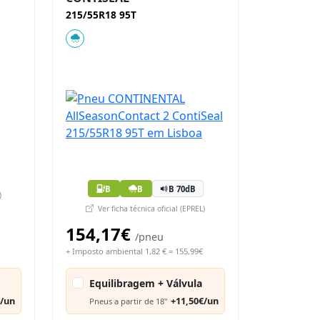
215/55R18 95T
B
B
B 70dB
)
Ver ficha técnica oficial (EPREL)
154,17€
/pneu
+ Imposto ambiental 1,82 € = 155,99€
Equilibragem + Válvula
€/un
+11,50€/un
Pneus a partir de 18"