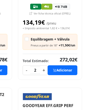
A
B
B 71dB
)
Ver ficha técnica oficial (EPREL)
134,19€
/pneu
+ Imposto ambiental 1,82 € = 136,01€
Equilibragem + Válvula
€/un
+11,50€/un
Pneus a partir de 18"
78€
272,02€
Total Estimado:
-
+
ar
2
Adicionar
T2
GOODYEAR EFF.GRIP PERF