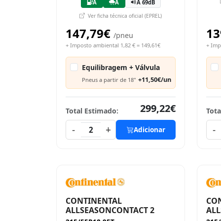
A
A
A 69dB
Ver ficha técnica oficial (EPREL)
147,79€
13
/pneu
+ Imposto ambiental 1,82 € = 149,61€
+ Imp
Equilibragem + Válvula
+11,50€/un
Pneus a partir de 18"
299,22€
Total Estimado:
Tota
-
+
-
2
Adicionar
CONTINENTAL
CO
ALLSEASONCONTACT 2
ALL