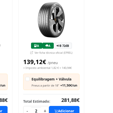
)
A
A
B 72dB
Ver ficha técnica oficial (EPREL)
139,12€
/pneu
+ Imposto ambiental 1,82 € = 140,94€
Equilibragem + Válvula
€/un
+11,50€/un
Pneus a partir de 18"
88€
281,88€
Total Estimado:
-
+
ar
2
Adicionar