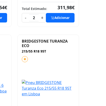
54€
311,98€
Total Estimado:
-
+
ar
2
Adicionar
BRIDGESTONE TURANZA
ECO
215/55 R18 95T