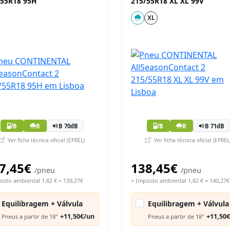
/55R18 95H
215/55R18 XL XL 99V
XL
B
B
B 70dB
B
B
B 71dB
Ver ficha técnica oficial (EPREL)
Ver ficha técnica oficial (EPREL
7,45€
138,45€
/pneu
/pneu
osto ambiental 1,82 € = 139,27€
+ Imposto ambiental 1,82 € = 140,27€
Equilibragem + Válvula
Equilibragem + Válvula
+11,50€/un
+11,50
Pneus a partir de 18"
Pneus a partir de 18"