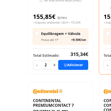
Ver ficha técnica oficial (EPREL)
155,85€
15
/pneu
+ Imposto ambiental 1,82 € = 157,67€
+ Imp
Equilibragem + Válvula
+9,50€/un
Pneus até 17"
315,34€
Total Estimado:
Tota
-
+
-
2
Adicionar
CONTINENTAL
CO
PREMIUMCONTACT 7
CO
CON