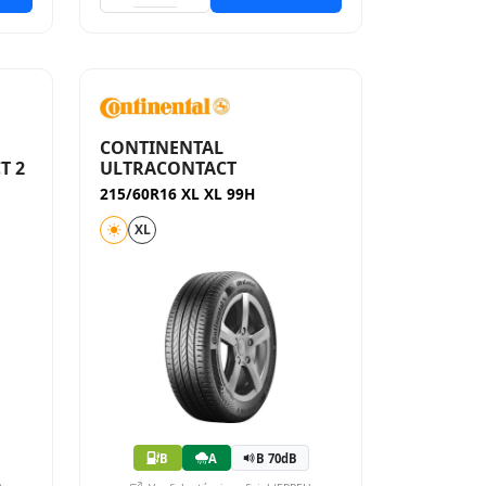
CONTINENTAL
T 2
ULTRACONTACT
215/60R16 XL XL 99H
XL
B
A
B 70dB