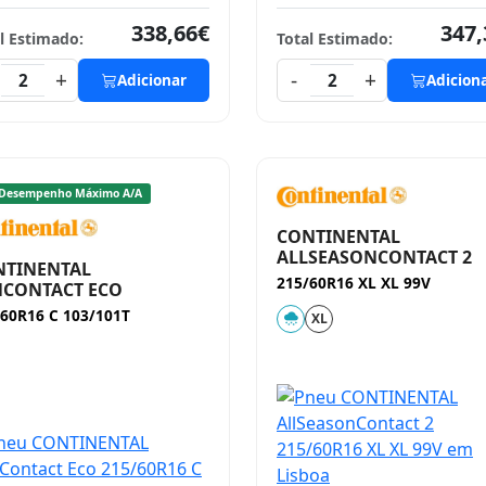
338,66€
347,
l Estimado:
Total Estimado:
+
-
+
2
Adicionar
2
Adicion
Desempenho Máximo A/A
CONTINENTAL
ALLSEASONCONTACT 2
NTINENTAL
215/60R16 XL XL 99V
NCONTACT ECO
60R16 C 103/101T
XL