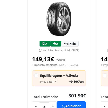
A
A
B 71dB
Ver ficha técnica oficial (EPREL)
149,13€
14
/pneu
+ Imposto ambiental 1,82 € = 150,95€
+ Imp
Equilibragem + Válvula
+9,50€/un
Pneus até 17"
301,90€
Total Estimado:
Tota
-
+
-
2
Adicionar