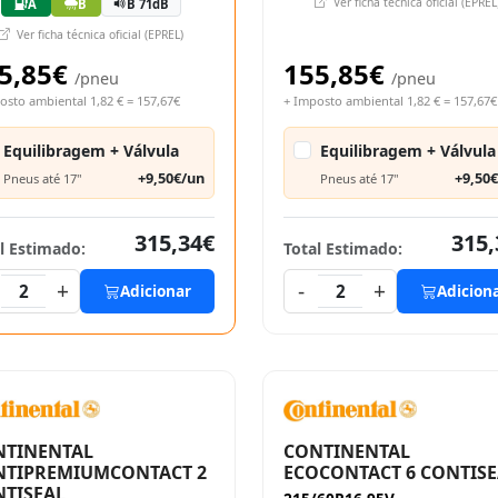
Ver ficha técnica oficial (EPREL
A
B
B 71dB
Ver ficha técnica oficial (EPREL)
5,85€
155,85€
/pneu
/pneu
osto ambiental 1,82 € = 157,67€
+ Imposto ambiental 1,82 € = 157,67€
Equilibragem + Válvula
Equilibragem + Válvula
+9,50€/un
+9,50
Pneus até 17"
Pneus até 17"
315,34€
315,
l Estimado:
Total Estimado:
+
-
+
2
Adicionar
2
Adicion
NTINENTAL
CONTINENTAL
NTIPREMIUMCONTACT 2
ECOCONTACT 6 CONTISE
TISEAL