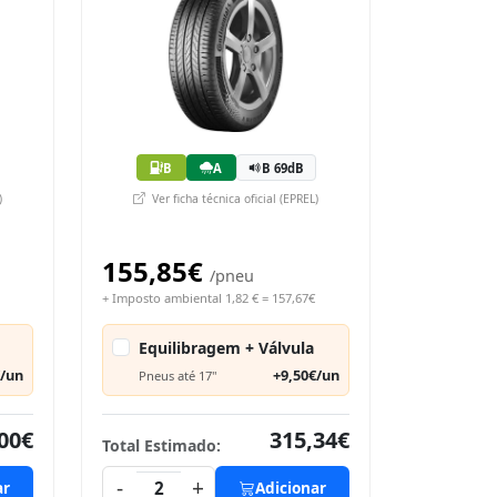
B
A
B 69dB
)
Ver ficha técnica oficial (EPREL)
155,85€
/pneu
+ Imposto ambiental 1,82 € = 157,67€
Equilibragem + Válvula
€/un
+9,50€/un
Pneus até 17"
00€
315,34€
Total Estimado:
-
+
ar
2
Adicionar