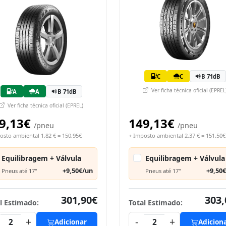
C
C
B 71dB
Ver ficha técnica oficial (EPREL
A
A
B 71dB
Ver ficha técnica oficial (EPREL)
9,13€
149,13€
/pneu
/pneu
osto ambiental 1,82 € = 150,95€
+ Imposto ambiental 2,37 € = 151,50€
Equilibragem + Válvula
Equilibragem + Válvula
+9,50€/un
+9,50
Pneus até 17"
Pneus até 17"
301,90€
303,
l Estimado:
Total Estimado:
+
-
+
2
Adicionar
2
Adicion