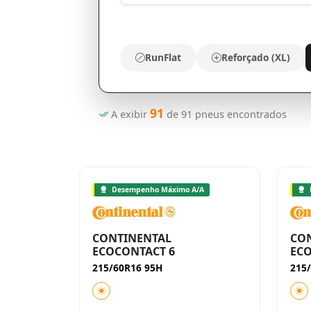
RunFlat
Reforçado (XL)
91
A exibir
de
91
pneus encontrados
Desempenho Máximo A/A
CONTINENTAL
CO
ECOCONTACT 6
ECO
215/60R16 95H
215