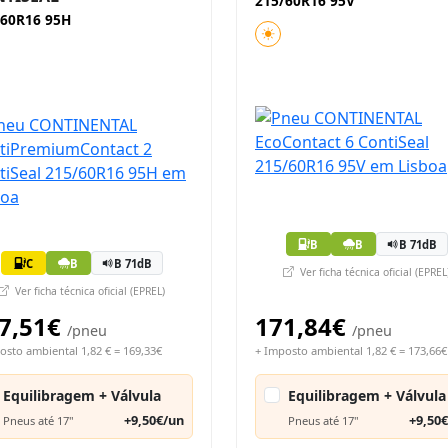
215/60R16 95V
/60R16 95H
B
B
B 71dB
C
B
B 71dB
Ver ficha técnica oficial (EPREL
Ver ficha técnica oficial (EPREL)
7,51€
171,84€
/pneu
/pneu
osto ambiental 1,82 € = 169,33€
+ Imposto ambiental 1,82 € = 173,66€
Equilibragem + Válvula
Equilibragem + Válvula
+9,50€/un
+9,50
Pneus até 17"
Pneus até 17"