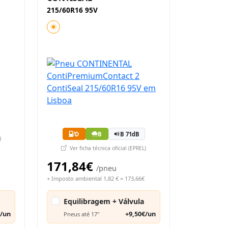
215/60R16 95V
D
B
B 71dB
)
Ver ficha técnica oficial (EPREL)
171,84€
/pneu
+ Imposto ambiental 1,82 € = 173,66€
Equilibragem + Válvula
€/un
+9,50€/un
Pneus até 17"