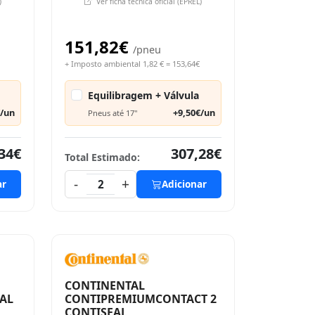
)
Ver ficha técnica oficial (EPREL)
151,82€
/pneu
+ Imposto ambiental 1,82 € = 153,64€
Equilibragem + Válvula
€/un
+9,50€/un
Pneus até 17"
34€
307,28€
Total Estimado:
-
+
ar
2
Adicionar
CONTINENTAL
AL
CONTIPREMIUMCONTACT 2
CONTISEAL