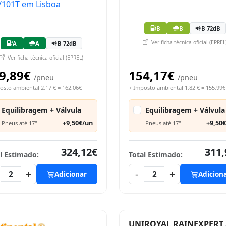
B
B
B 72dB
Ver ficha técnica oficial (EPREL
A
A
B 72dB
Ver ficha técnica oficial (EPREL)
9,89€
154,17€
/pneu
/pneu
osto ambiental 2,17 € = 162,06€
+ Imposto ambiental 1,82 € = 155,99€
Equilibragem + Válvula
Equilibragem + Válvula
+9,50€/un
+9,50
Pneus até 17"
Pneus até 17"
324,12€
311,
l Estimado:
Total Estimado:
+
-
+
2
Adicionar
2
Adicion
UNIROYAL RAINEXPERT 