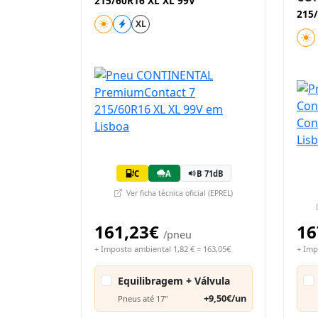
215/60R16 XL XL 99V
215
XL
C
A
B 71dB
Ver ficha técnica oficial (EPREL)
161,23€
16
/pneu
+ Imposto ambiental 1,82 € = 163,05€
+ Imp
Equilibragem + Válvula
+9,50€/un
Pneus até 17"