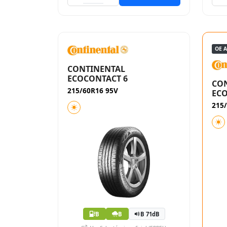
OE 
CONTINENTAL
ECOCONTACT 6
CO
215/60R16 95V
ECO
215
B
B
B 71dB