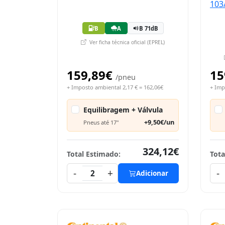
B
A
B 71dB
Ver ficha técnica oficial (EPREL)
159,89€
15
/pneu
+ Imposto ambiental 2,17 € = 162,06€
+ Imp
Equilibragem + Válvula
+9,50€/un
Pneus até 17"
324,12€
Total Estimado:
Tota
-
+
-
2
Adicionar