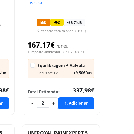
D
C
B 71dB
)
Ver ficha técnica oficial (EPREL)
167,17€
/pneu
+ Imposto ambiental 1,82 € = 168,99€
Equilibragem + Válvula
€/un
+9,50€/un
Pneus até 17"
98€
337,98€
Total Estimado:
-
+
ar
2
Adicionar
5
UNIROYAL RAINEXPERT 5