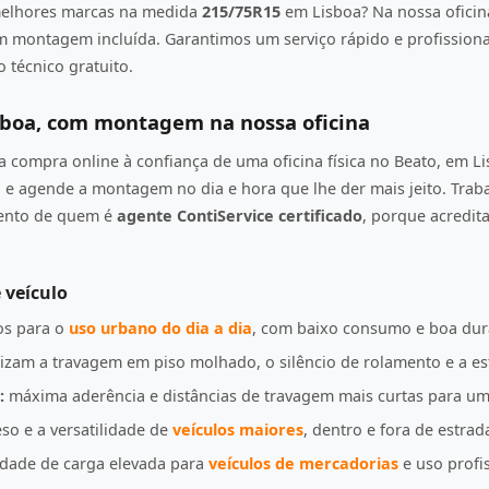
elhores marcas na medida
215/75R15
em Lisboa? Na nossa oficin
om montagem incluída. Garantimos um serviço rápido e profission
 técnico gratuito.
sboa, com montagem na nossa oficina
compra online à confiança de uma oficina física no Beato, em L
e agende a montagem no dia e hora que lhe der mais jeito. Tra
mento de quem é
agente ContiService certificado
, porque acredi
 veículo
s para o
uso urbano do dia a dia
, com baixo consumo e boa dur
izam a travagem em piso molhado, o silêncio de rolamento e a es
:
máxima aderência e distâncias de travagem mais curtas para u
so e a versatilidade de
veículos maiores
, dentro e fora de estrad
idade de carga elevada para
veículos de mercadorias
e uso profis