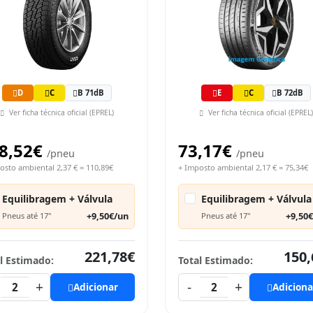
D
C
B 71dB
E
C
B 72dB
Ver ficha técnica oficial (EPREL)
Ver ficha técnica oficial (EPREL)
8,52€
73,17€
/pneu
/pneu
osto ambiental 2,37 € = 110,89€
+ Imposto ambiental 2,17 € = 75,34€
Equilibragem + Válvula
Equilibragem + Válvula
+9,50€/un
+9,50
Pneus até 17"
Pneus até 17"
221,78€
150,
l Estimado:
Total Estimado:
+
-
+
2
Adicionar
2
Adiciona