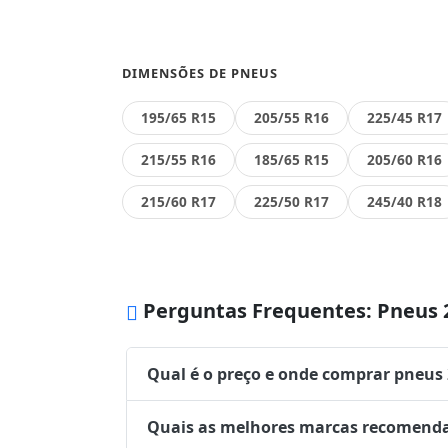
DIMENSÕES DE PNEUS
195/65 R15
205/55 R16
225/45 R17
215/55 R16
185/65 R15
205/60 R16
215/60 R17
225/50 R17
245/40 R18
Perguntas Frequentes: Pneus 
Qual é o preço e onde comprar pneus
Quais as melhores marcas recomenda