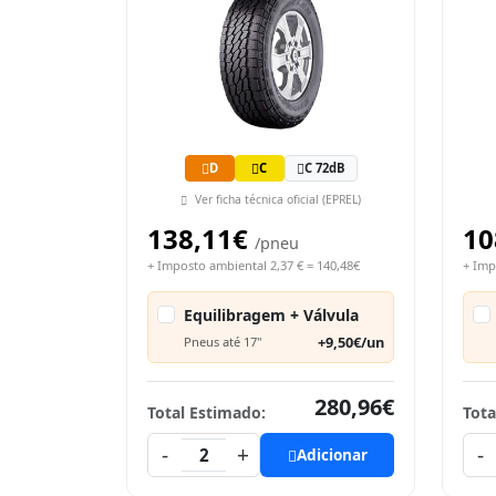
D
C
C 72dB
Ver ficha técnica oficial (EPREL)
138,11€
10
/pneu
+ Imposto ambiental 2,37 € = 140,48€
+ Imp
Equilibragem + Válvula
+9,50€/un
Pneus até 17"
280,96€
Total Estimado:
Tota
-
+
-
2
Adicionar