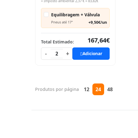
+ Imposto ambiental 2,37 € = 83,82€
Equilibragem + Válvula
+9,50€/un
Pneus até 17"
167,64€
Total Estimado:
-
+
2
Adicionar
12
24
48
Produtos por página