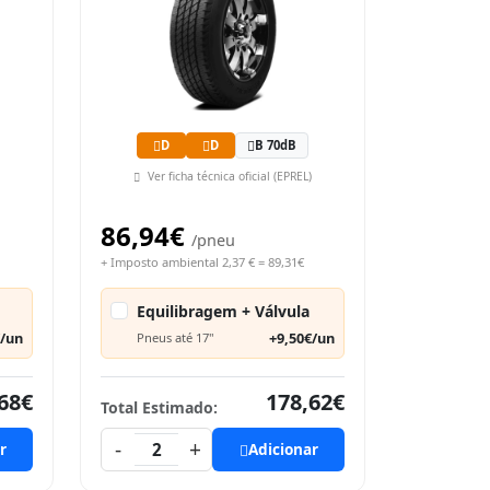
D
D
B 70dB
Ver ficha técnica oficial (EPREL)
86,94€
/pneu
+ Imposto ambiental 2,37 € = 89,31€
Equilibragem + Válvula
€/un
+9,50€/un
Pneus até 17"
68€
178,62€
Total Estimado:
-
+
r
2
Adicionar