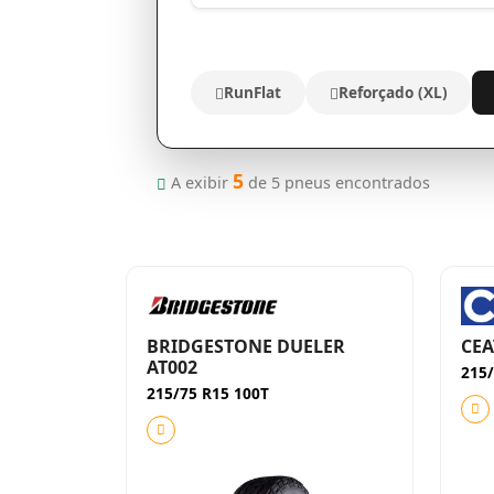
RunFlat
Reforçado (XL)
5
A exibir
de
5
pneus encontrados
BRIDGESTONE DUELER
CEA
AT002
215/
215/75 R15 100T