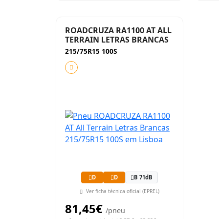
ROADCRUZA RA1100 AT ALL
TERRAIN LETRAS BRANCAS
215/75R15 100S
D
D
B 71dB
Ver ficha técnica oficial (EPREL)
81,45€
/pneu