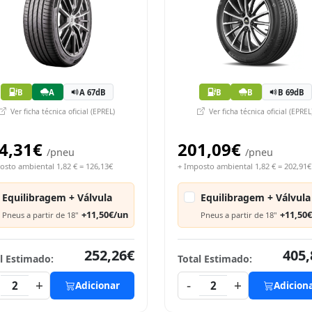
B
A
A 67dB
B
B
B 69dB
Ver ficha técnica oficial (EPREL)
Ver ficha técnica oficial (EPREL
4,31€
201,09€
/pneu
/pneu
osto ambiental 1,82 € = 126,13€
+ Imposto ambiental 1,82 € = 202,91€
Equilibragem + Válvula
Equilibragem + Válvula
+11,50€/un
+11,50
Pneus a partir de 18"
Pneus a partir de 18"
252,26€
405,
l Estimado:
Total Estimado:
+
-
+
2
Adicionar
2
Adicion