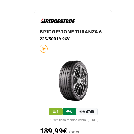
BRIDGESTONE TURANZA 6
225/50R19 96V
B
A
A 67dB
Ver ficha técnica oficial (EPREL)
189,99€
/pneu