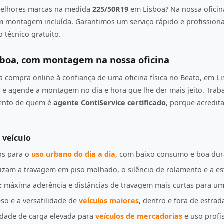
elhores marcas na medida
225/50R19
em Lisboa? Na nossa oficin
om montagem incluída. Garantimos um serviço rápido e profission
 técnico gratuito.
sboa, com montagem na nossa oficina
compra online à confiança de uma oficina física no Beato, em L
e agende a montagem no dia e hora que lhe der mais jeito. Tra
mento de quem é
agente ContiService certificado
, porque acredi
 veículo
s para o
uso urbano do dia a dia
, com baixo consumo e boa dur
izam a travagem em piso molhado, o silêncio de rolamento e a es
:
máxima aderência e distâncias de travagem mais curtas para u
so e a versatilidade de
veículos maiores
, dentro e fora de estrad
idade de carga elevada para
veículos de mercadorias
e uso profis