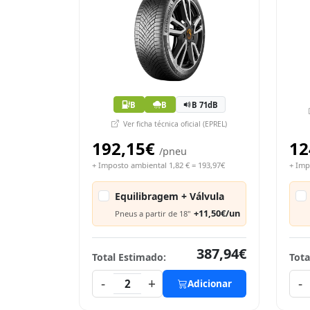
B
B
B 71dB
Ver ficha técnica oficial (EPREL)
192,15€
12
/pneu
+ Imposto ambiental 1,82 € = 193,97€
+ Imp
Equilibragem + Válvula
+11,50€/un
Pneus a partir de 18"
387,94€
Total Estimado:
Tota
-
+
-
2
Adicionar