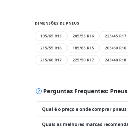
DIMENSÕES DE PNEUS
195/65 R15
205/55 R16
225/45 R17
215/55 R16
185/65 R15
205/60 R16
215/60 R17
225/50 R17
245/40 R18
Perguntas Frequentes: Pneus 
Qual é o preço e onde comprar pneus
Quais as melhores marcas recomenda