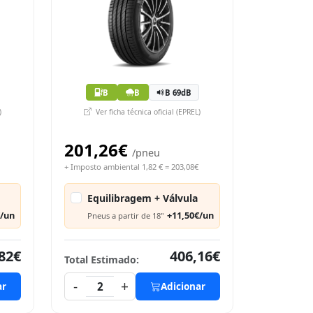
B
B
B 69dB
)
Ver ficha técnica oficial (EPREL)
201,26€
/pneu
+ Imposto ambiental 1,82 € = 203,08€
Equilibragem + Válvula
€/un
+11,50€/un
Pneus a partir de 18"
82€
406,16€
Total Estimado:
-
+
ar
2
Adicionar