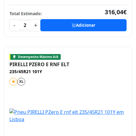
316,04€
Total Estimado:
-
+
2
Adicionar
Desempenho Máximo A/A
PIRELLI PZERO E RNF ELT
235/45R21 101Y
XL