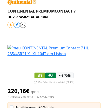
CONTINENTAL PREMIUMCONTACT 7
HL 235/45R21 XL XL 104T
XL
B
A
B 72dB
Ver ficha técnica oficial (EPREL)
226,16€
/pneu
+ Imposto ambiental 1,82 € = 227,98€
Equilibragem + Válvula