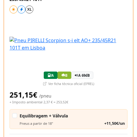
XL
A
B
A 69dB
Ver ficha técnica oficial (EPREL)
251,15€
/pneu
+ Imposto ambiental 2,37 € = 253,52€
Equilibragem + Válvula
+11,50€/un
Pneus a partir de 18"