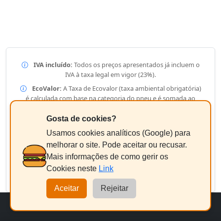
IVA incluído:
Todos os preços apresentados já incluem o
IVA à taxa legal em vigor (23%).
EcoValor:
A Taxa de Ecovalor (taxa ambiental obrigatória)
é calculada com base na categoria do pneu e é somada ao
valor unitário.
Gosta de cookies?
Imagens:
As fotos apresentadas são meramente
ilustrativas (Imagens Genéricas). O desenho do rasto e a lateral
Usamos cookies analíticos (Google) para
podem variar consoante a medida.
melhorar o site. Pode aceitar ou recusar.
Stock:
Os preços e disponibilidade estão sujeitos a
Mais informações de como gerir os
confirmação final por parte da nossa equipa técnica após o
Cookies neste
Link
envio do pedido.
Aceitar
Rejeitar