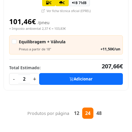
C
C
B 71dB
Ver ficha técnica oficial (EPREL)
101,46€
/pneu
+ Imposto ambiental 2,37 € = 103,83€
Equilibragem + Válvula
+11,50€/un
Pneus a partir de 18"
207,66€
Total Estimado:
-
+
2
Adicionar
12
24
48
Produtos por página