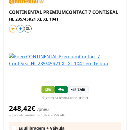
CONTINENTAL PREMIUMCONTACT 7 CONTISEAL
HL 235/45R21 XL XL 104T
XL
B
A
B 72dB
Ver ficha técnica oficial (EPREL)
248,42€
/pneu
+ Imposto ambiental 1,82 € = 250,24€
Equilibragem + Válvula