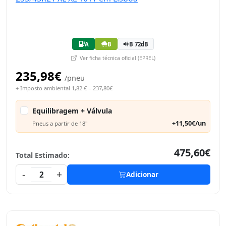
A
B
B 72dB
Ver ficha técnica oficial (EPREL)
235,98€
/pneu
+ Imposto ambiental 1,82 € = 237,80€
Equilibragem + Válvula
+11,50€/un
Pneus a partir de 18"
475,60€
Total Estimado:
-
+
2
Adicionar