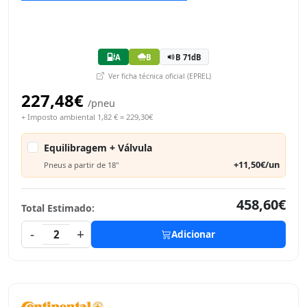
A
B
B 71dB
Ver ficha técnica oficial (EPREL)
227,48€
/pneu
+ Imposto ambiental 1,82 € = 229,30€
Equilibragem + Válvula
+11,50€/un
Pneus a partir de 18"
458,60€
Total Estimado:
-
+
2
Adicionar