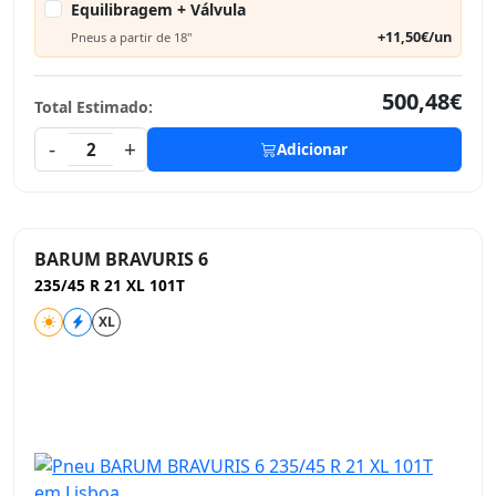
Equilibragem + Válvula
+11,50€/un
Pneus a partir de 18"
500,48€
Total Estimado:
-
+
2
Adicionar
BARUM BRAVURIS 6
235/45 R 21 XL 101T
XL