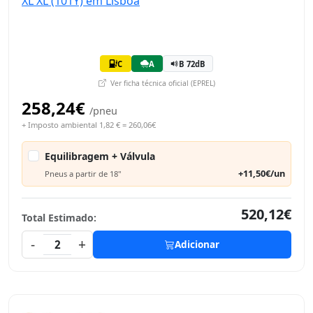
C
A
B 72dB
Ver ficha técnica oficial (EPREL)
258,24€
/pneu
+ Imposto ambiental 1,82 € = 260,06€
Equilibragem + Válvula
+11,50€/un
Pneus a partir de 18"
520,12€
Total Estimado:
-
+
2
Adicionar