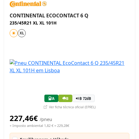
CONTINENTAL ECOCONTACT 6 Q
235/45R21 XL XL 101H
XL
A
B
B 72dB
Ver ficha técnica oficial (EPREL)
227,46€
/pneu
+ Imposto ambiental 1,82 € = 229,28€