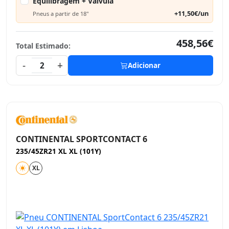
Equilibragem + Válvula
+11,50€/un
Pneus a partir de 18"
458,56€
Total Estimado:
-
+
2
Adicionar
CONTINENTAL SPORTCONTACT 6
235/45ZR21 XL XL (101Y)
XL