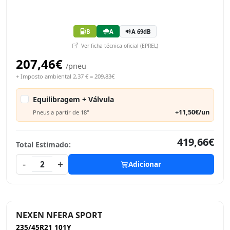
B
A
A 69dB
Ver ficha técnica oficial (EPREL)
207,46€
/pneu
+ Imposto ambiental 2,37 € = 209,83€
Equilibragem + Válvula
+11,50€/un
Pneus a partir de 18"
419,66€
Total Estimado:
-
+
2
Adicionar
NEXEN NFERA SPORT
235/45R21 101Y