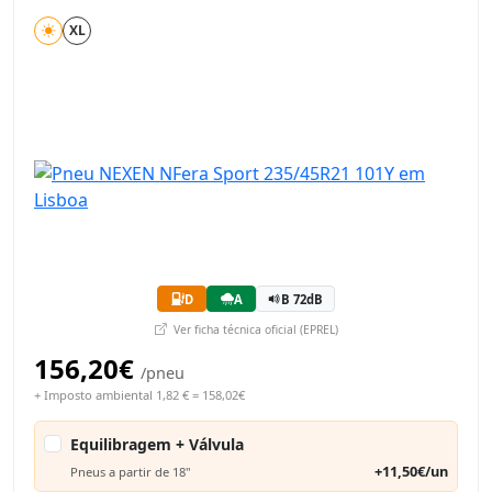
XL
D
A
B 72dB
Ver ficha técnica oficial (EPREL)
156,20€
/pneu
+ Imposto ambiental 1,82 € = 158,02€
Equilibragem + Válvula
+11,50€/un
Pneus a partir de 18"