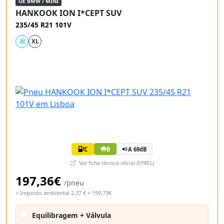
OE BMW / MINI
HANKOOK ION I*CEPT SUV
235/45 R21 101V
XL
C
B
A 69dB
Ver ficha técnica oficial (EPREL)
197,36€
/pneu
+ Imposto ambiental 2,37 € = 199,73€
Equilibragem + Válvula