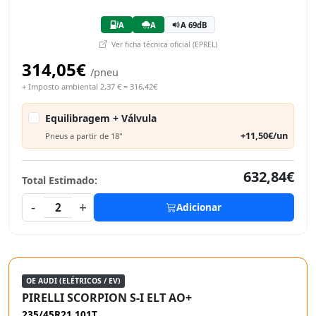
A
A
A 69dB
Ver ficha técnica oficial (EPREL)
314,05€
/pneu
+ Imposto ambiental 2,37 € = 316,42€
Equilibragem + Válvula
+11,50€/un
Pneus a partir de 18"
632,84€
Total Estimado:
-
+
2
Adicionar
OE AUDI (ELÉTRICOS / EV)
PIRELLI SCORPION S-I ELT AO+
235/45R21 101T