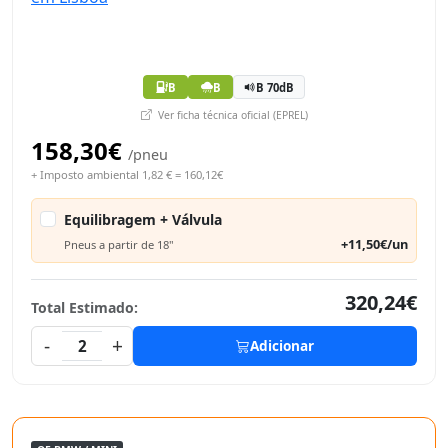
B
B
B 70dB
Ver ficha técnica oficial (EPREL)
158,30€
/pneu
+ Imposto ambiental 1,82 € = 160,12€
Equilibragem + Válvula
+11,50€/un
Pneus a partir de 18"
320,24€
Total Estimado:
-
+
2
Adicionar