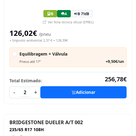
B
A
B 71dB
Ver ficha técnica oficial (EPREL)
126,02€
/pneu
+ Imposto ambiental 2,37 € = 128,39€
Equilibragem + Válvula
+9,50€/un
Pneus até 17"
256,78€
Total Estimado:
-
+
2
Adicionar
BRIDGESTONE DUELER A/T 002
235/65 R17 108H