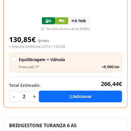
A
B
B 70dB
Ver ficha técnica oficial (EPREL)
130,85€
/pneu
+ Imposto ambiental 2,37 € = 133,22€
Equilibragem + Válvula
+9,50€/un
Pneus até 17"
266,44€
Total Estimado:
-
+
2
Adicionar
BRIDGESTONE TURANZA 6 AS