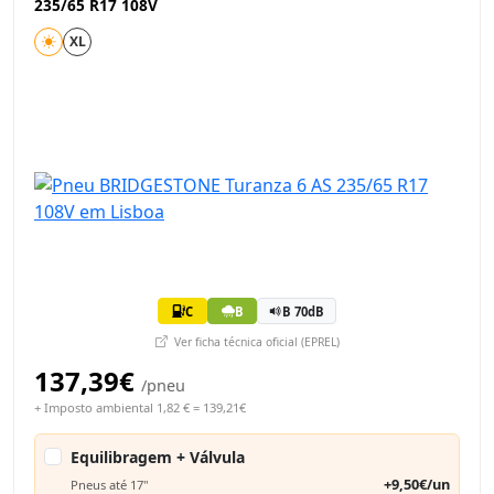
235/65 R17 108V
XL
C
B
B 70dB
Ver ficha técnica oficial (EPREL)
137,39€
/pneu
+ Imposto ambiental 1,82 € = 139,21€
Equilibragem + Válvula
+9,50€/un
Pneus até 17"