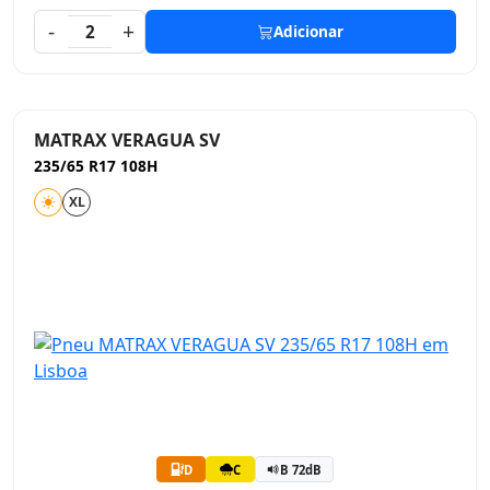
-
+
2
Adicionar
MATRAX VERAGUA SV
235/65 R17 108H
XL
D
C
B 72dB