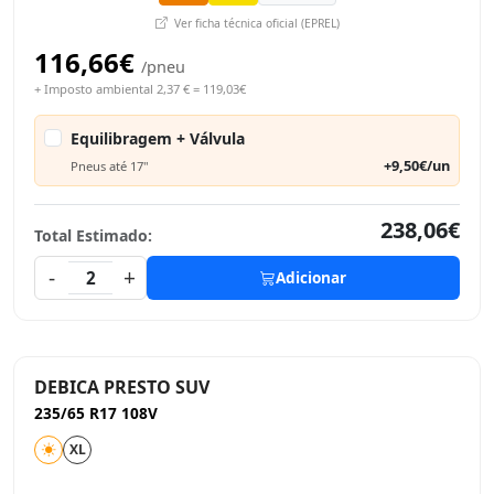
Ver ficha técnica oficial (EPREL)
116,66€
/pneu
+ Imposto ambiental 2,37 € = 119,03€
Equilibragem + Válvula
+9,50€/un
Pneus até 17"
238,06€
Total Estimado:
-
+
2
Adicionar
DEBICA PRESTO SUV
235/65 R17 108V
XL