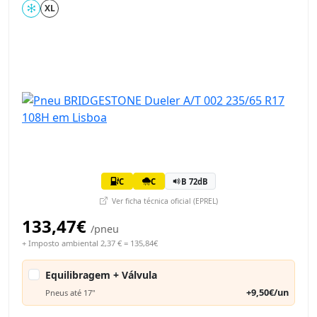
XL
C
C
B 72dB
Ver ficha técnica oficial (EPREL)
133,47€
/pneu
+ Imposto ambiental 2,37 € = 135,84€
Equilibragem + Válvula
+9,50€/un
Pneus até 17"