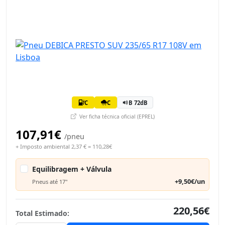
C
C
B 72dB
Ver ficha técnica oficial (EPREL)
107,91€
/pneu
+ Imposto ambiental 2,37 € = 110,28€
Equilibragem + Válvula
+9,50€/un
Pneus até 17"
220,56€
Total Estimado: