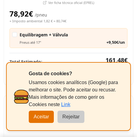
Ver ficha técnica oficial (EPREL)
78,92€
/pneu
+ Imposto ambiental 1,82 € = 80,74€
Equilibragem + Válvula
+9,50€/un
Pneus até 17"
161,48€
Total Estimado:
-
+
2
Adicionar
Gosta de cookies?
Usamos cookies analíticos (Google) para
melhorar o site. Pode aceitar ou recusar.
Mais informações de como gerir os
PIRELLI POWERGY
Cookies neste
Link
235/65 R17 108V
Aceitar
Rejeitar
XL