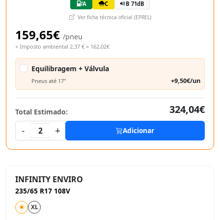
A
C
B 71dB
Ver ficha técnica oficial (EPREL)
159,65€
/pneu
+ Imposto ambiental 2,37 € = 162,02€
Equilibragem + Válvula
+9,50€/un
Pneus até 17"
324,04€
Total Estimado:
-
+
2
Adicionar
INFINITY ENVIRO
235/65 R17 108V
XL