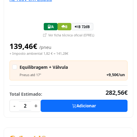
A
B
B 72dB
Ver ficha técnica oficial (EPREL)
139,46€
/pneu
+ Imposto ambiental 1,82 € = 141,28€
Equilibragem + Válvula
+9,50€/un
Pneus até 17"
282,56€
Total Estimado:
-
+
2
Adicionar