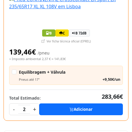
B
C
B 72dB
Ver ficha técnica oficial (EPREL)
139,46€
/pneu
+ Imposto ambiental 2,37 € = 141,83€
Equilibragem + Válvula
+9,50€/un
Pneus até 17"
283,66€
Total Estimado:
-
+
2
Adicionar