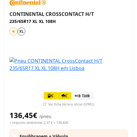
CONTINENTAL CROSSCONTACT H/T
235/65R17 XL XL 108H
XL
C
C
B 72dB
Ver ficha técnica oficial (EPREL)
136,45€
/pneu
+ Imposto ambiental 2,37 € = 138,82€
Equilibragem + Válvula