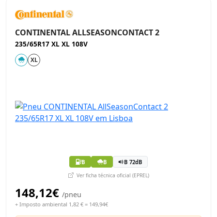
CONTINENTAL ALLSEASONCONTACT 2
235/65R17 XL XL 108V
XL
B
B
B 72dB
Ver ficha técnica oficial (EPREL)
148,12€
/pneu
+ Imposto ambiental 1,82 € = 149,94€