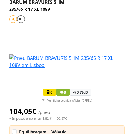
BARUM BRAVURIS 5HM
235/65 R 17 XL 108V
XL
C
B
B 72dB
Ver ficha técnica oficial (EPREL)
104,05€
/pneu
+ Imposto ambiental 1,82 € = 105,87€
Equilibragem + Válvula