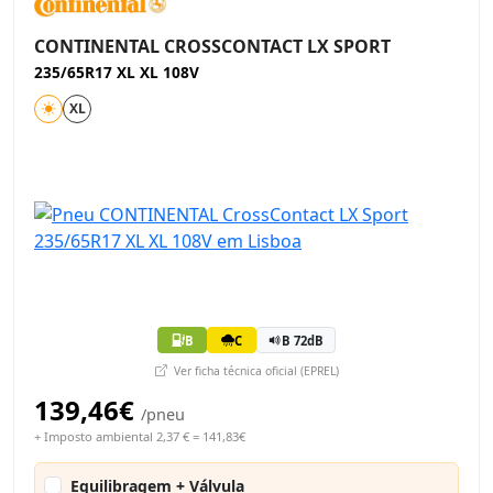
CONTINENTAL CROSSCONTACT LX SPORT
235/65R17 XL XL 108V
XL
B
C
B 72dB
Ver ficha técnica oficial (EPREL)
139,46€
/pneu
+ Imposto ambiental 2,37 € = 141,83€
Equilibragem + Válvula