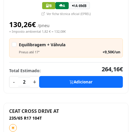
B
A
A 69dB
Ver ficha técnica oficial (EPREL)
130,26€
/pneu
+ Imposto ambiental 1,82 € = 132,08€
Equilibragem + Válvula
+9,50€/un
Pneus até 17"
264,16€
Total Estimado:
-
+
2
Adicionar
CEAT CROSS DRIVE AT
235/65 R17 104T