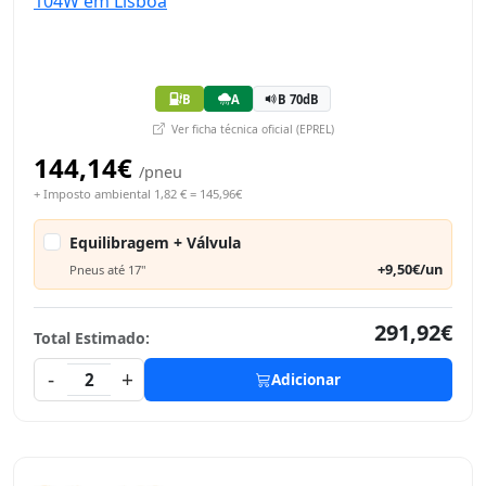
B
A
B 70dB
Ver ficha técnica oficial (EPREL)
144,14€
/pneu
+ Imposto ambiental 1,82 € = 145,96€
Equilibragem + Válvula
+9,50€/un
Pneus até 17"
291,92€
Total Estimado:
-
+
2
Adicionar