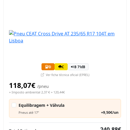
D
C
B 71dB
Ver ficha técnica oficial (EPREL)
118,07€
/pneu
+ Imposto ambiental 2,37 € = 120,44€
Equilibragem + Válvula
+9,50€/un
Pneus até 17"
240,88€