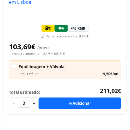
C
A
B 72dB
Ver ficha técnica oficial (EPREL)
103,69€
/pneu
+ Imposto ambiental 1,82 € = 105,51€
Equilibragem + Válvula
+9,50€/un
Pneus até 17"
211,02€
Total Estimado:
-
+
2
Adicionar