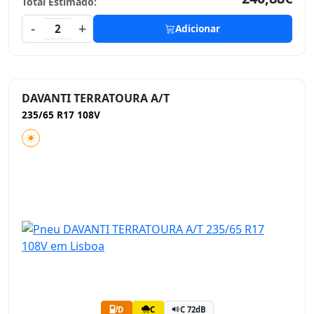
Total Estimado:
-
+
2
Adicionar
DAVANTI TERRATOURA A/T
235/65 R17 108V
D
C
C 72dB