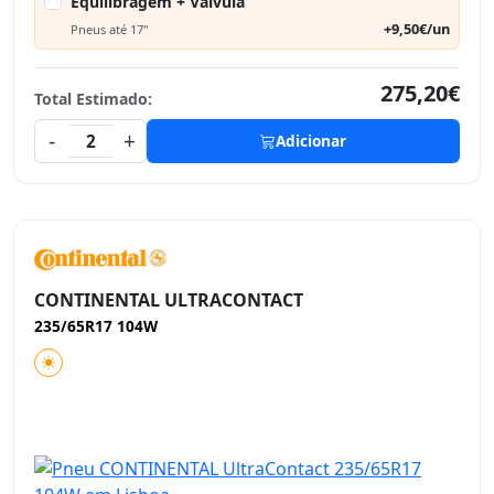
Equilibragem + Válvula
+9,50€/un
Pneus até 17"
275,20€
Total Estimado:
-
+
2
Adicionar
CONTINENTAL ULTRACONTACT
235/65R17 104W