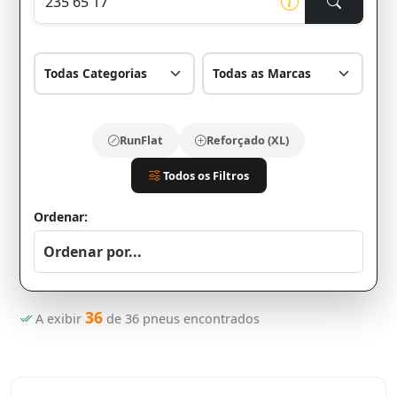
RunFlat
Reforçado (XL)
Todos os Filtros
Ordenar:
36
A exibir
de
36
pneus encontrados