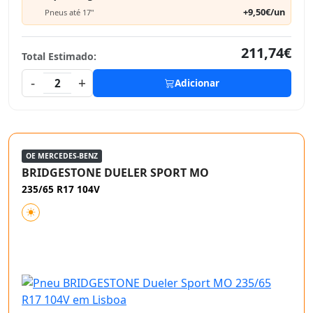
+9,50€/un
Pneus até 17"
211,74€
Total Estimado:
-
+
2
Adicionar
OE MERCEDES-BENZ
BRIDGESTONE DUELER SPORT MO
235/65 R17 104V