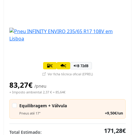
C
C
B 72dB
Ver ficha técnica oficial (EPREL)
83,27€
/pneu
+ Imposto ambiental 2,37 € = 85,64€
Equilibragem + Válvula
+9,50€/un
Pneus até 17"
171,28€
Total Estimado: