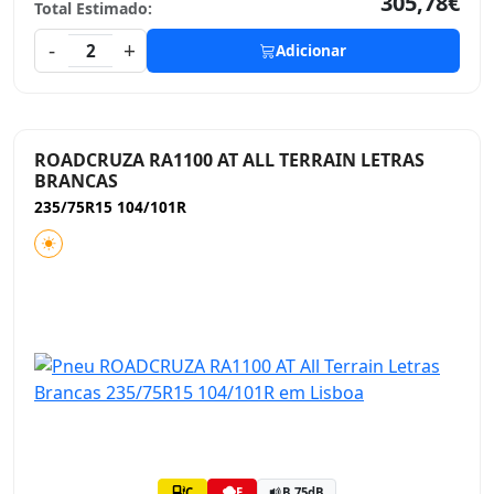
305,78€
Total Estimado:
-
+
2
Adicionar
ROADCRUZA RA1100 AT ALL TERRAIN LETRAS
BRANCAS
235/75R15 104/101R
C
E
B 75dB