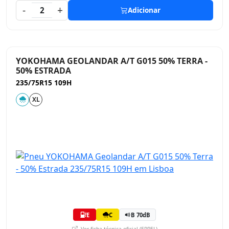
-
+
2
Adicionar
YOKOHAMA GEOLANDAR A/T G015 50% TERRA -
50% ESTRADA
235/75R15 109H
XL
E
C
B 70dB