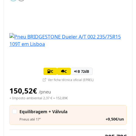
C
C
B 72dB
Ver ficha técnica oficial (EPREL)
150,52€
/pneu
+ Imposto ambiental 2,37 € = 152,89€
Equilibragem + Válvula
+9,50€/un
Pneus até 17"