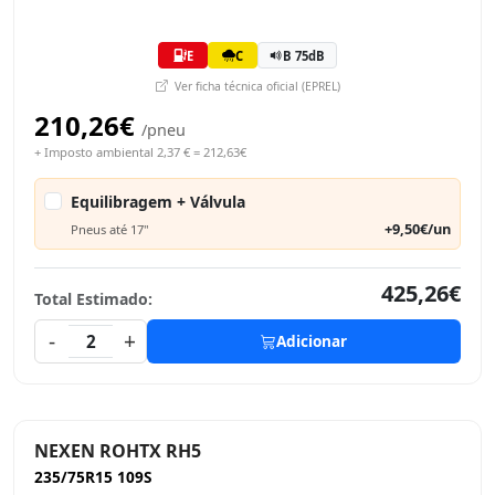
E
C
B 75dB
Ver ficha técnica oficial (EPREL)
210,26€
/pneu
+ Imposto ambiental 2,37 € = 212,63€
Equilibragem + Válvula
+9,50€/un
Pneus até 17"
425,26€
Total Estimado:
-
+
2
Adicionar
NEXEN ROHTX RH5
235/75R15 109S