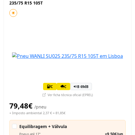
235/75 R15 105T
C
C
B 69dB
Ver ficha técnica oficial (EPREL)
79,48€
/pneu
+ Imposto ambiental 2,37 € = 81,85€
Equilibragem + Válvula
+9,50€/un
Pneus até 17"