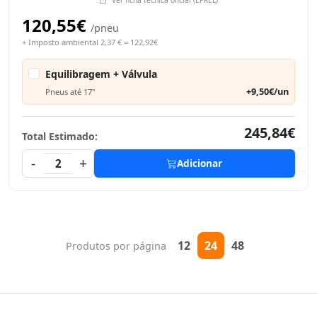
Ver ficha técnica oficial (EPREL)
120,55€
/pneu
+ Imposto ambiental 2,37 € = 122,92€
Equilibragem + Válvula
+9,50€/un
Pneus até 17"
245,84€
Total Estimado:
-
+
2
Adicionar
12
24
48
Produtos por página