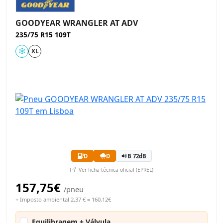
GOODYEAR WRANGLER AT ADV
235/75 R15 109T
XL
D
D
B 72dB
Ver ficha técnica oficial (EPREL)
157,75€
/pneu
+ Imposto ambiental 2,37 € = 160,12€
Equilibragem + Válvula