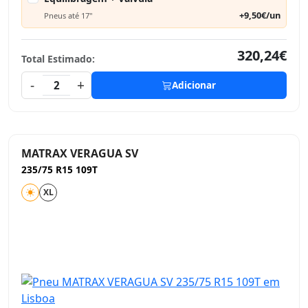
+9,50€/un
Pneus até 17"
320,24€
Total Estimado:
-
+
2
Adicionar
MATRAX VERAGUA SV
235/75 R15 109T
XL