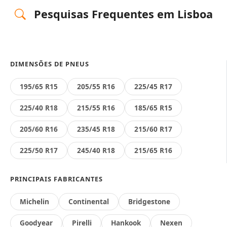
Pesquisas Frequentes em Lisboa
DIMENSÕES DE PNEUS
195/65 R15
205/55 R16
225/45 R17
225/40 R18
215/55 R16
185/65 R15
205/60 R16
235/45 R18
215/60 R17
225/50 R17
245/40 R18
215/65 R16
PRINCIPAIS FABRICANTES
Michelin
Continental
Bridgestone
Goodyear
Pirelli
Hankook
Nexen