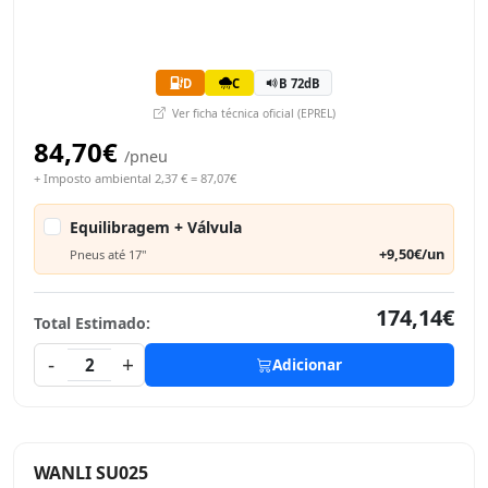
D
C
B 72dB
Ver ficha técnica oficial (EPREL)
84,70€
/pneu
+ Imposto ambiental 2,37 € = 87,07€
Equilibragem + Válvula
+9,50€/un
Pneus até 17"
174,14€
Total Estimado:
-
+
2
Adicionar
WANLI SU025