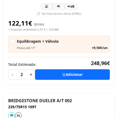
dB
Ver ficha técnica oficial (EPREL)
122,11€
/pneu
+ Imposto ambiental 2,37 € = 124,48€
Equilibragem + Válvula
+9,50€/un
Pneus até 17"
248,96€
Total Estimado:
-
+
2
Adicionar
BRIDGESTONE DUELER A/T 002
235/75R15 109T
XL