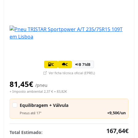
C
C
B 71dB
Ver ficha técnica oficial (EPREL)
81,45€
/pneu
+ Imposto ambiental 2,37 € = 83,82€
Equilibragem + Válvula
+9,50€/un
Pneus até 17"
167,64€
Total Estimado: