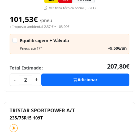
Ver ficha técnica oficial (EPREL)
101,53€
/pneu
+ Imposto ambiental 2,37 € = 103,90€
Equilibragem + Válvula
+9,50€/un
Pneus até 17"
207,80€
Total Estimado:
-
+
2
Adicionar
TRISTAR SPORTPOWER A/T
235/75R15 109T