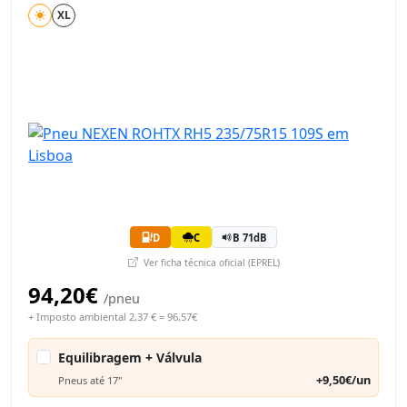
XL
D
C
B 71dB
Ver ficha técnica oficial (EPREL)
94,20€
/pneu
+ Imposto ambiental 2,37 € = 96,57€
Equilibragem + Válvula
+9,50€/un
Pneus até 17"