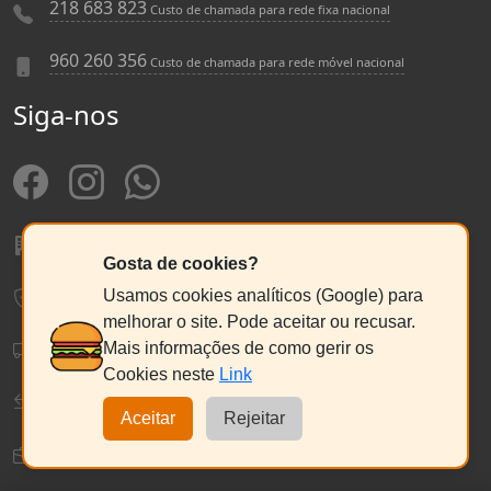
218 683 823
Custo de chamada para rede fixa nacional
960 260 356
Custo de chamada para rede móvel nacional
Siga-nos
Sobre a Pneu Beato
Gosta de cookies?
Política de Privacidade e Cookies
Usamos cookies analíticos (Google) para
melhorar o site. Pode aceitar ou recusar.
Envios, Pagamentos e Ecovalor
Mais informações de como gerir os
Cookies neste
Link
Política de Devolução e Reembolso
Aceitar
Rejeitar
Termos e Condições Gerais