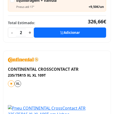
Equilibragem + Válvula
+9,50€/un
Pneus até 17"
326,66€
Total Estimado:
-
+
2
Adicionar
CONTINENTAL CROSSCONTACT ATR
235/75R15 XL XL 109T
XL