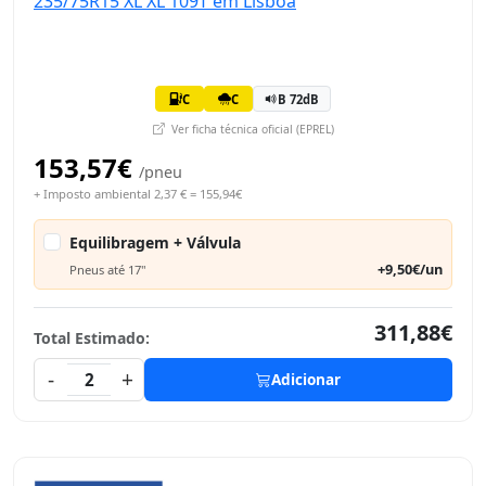
C
C
B 72dB
Ver ficha técnica oficial (EPREL)
153,57€
/pneu
+ Imposto ambiental 2,37 € = 155,94€
Equilibragem + Válvula
+9,50€/un
Pneus até 17"
311,88€
Total Estimado:
-
+
2
Adicionar