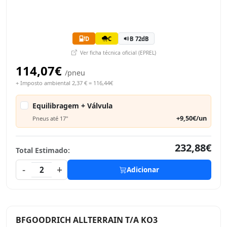
D
C
B 72dB
Ver ficha técnica oficial (EPREL)
114,07€
/pneu
+ Imposto ambiental 2,37 € = 116,44€
Equilibragem + Válvula
+9,50€/un
Pneus até 17"
232,88€
Total Estimado:
-
+
2
Adicionar
BFGOODRICH ALLTERRAIN T/A KO3