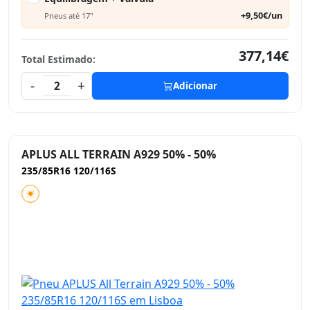
+9,50€/un
Pneus até 17"
377,14€
Total Estimado:
-
+
2
Adicionar
APLUS ALL TERRAIN A929 50% - 50%
235/85R16 120/116S