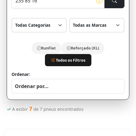
RunFlat
Reforçado (XL)
Todos os Filtros
Ordenar:
7
A exibir
de
7
pneus encontrados