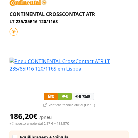
CONTINENTAL CROSSCONTACT ATR
LT 235/85R16 120/116S
D
B
B 73dB
Ver ficha técnica oficial (EPREL)
186,20€
/pneu
+ Imposto ambiental 2,37 € = 188,57€
Equilibragem + Válvula