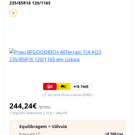
235/85R16 120/116S
E
C
B 74dB
Ver ficha técnica oficial (EPREL)
244,24€
/pneu
+ Imposto ambiental 2,37 € = 246,61€
Equilibragem + Válvula
+9,50€/un
Pneus até 17"