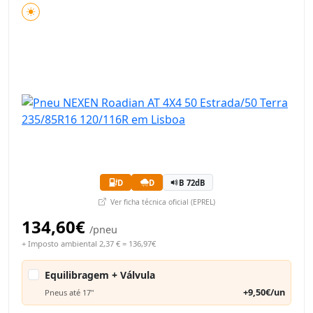
D
D
B 72dB
Ver ficha técnica oficial (EPREL)
134,60€
/pneu
+ Imposto ambiental 2,37 € = 136,97€
Equilibragem + Válvula
+9,50€/un
Pneus até 17"