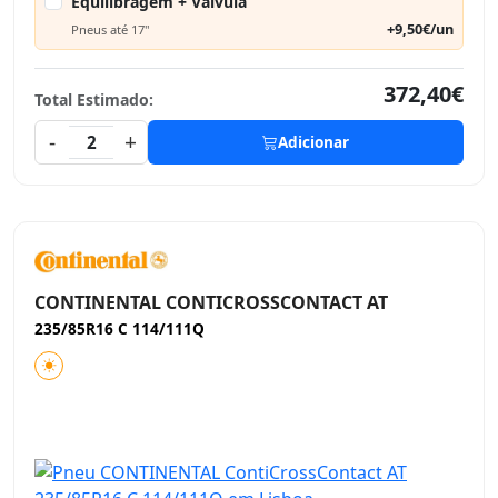
Equilibragem + Válvula
+9,50€/un
Pneus até 17"
372,40€
Total Estimado:
-
+
2
Adicionar
CONTINENTAL CONTICROSSCONTACT AT
235/85R16 C 114/111Q