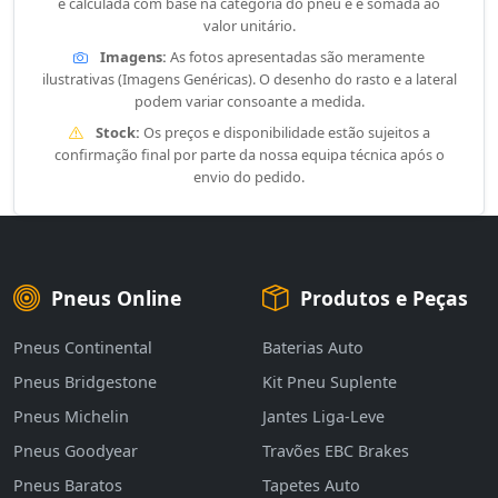
é calculada com base na categoria do pneu e é somada ao
valor unitário.
Imagens:
As fotos apresentadas são meramente
ilustrativas (Imagens Genéricas). O desenho do rasto e a lateral
podem variar consoante a medida.
Stock:
Os preços e disponibilidade estão sujeitos a
confirmação final por parte da nossa equipa técnica após o
envio do pedido.
Pneus Online
Produtos e Peças
Pneus Continental
Baterias Auto
Pneus Bridgestone
Kit Pneu Suplente
Pneus Michelin
Jantes Liga-Leve
Pneus Goodyear
Travões EBC Brakes
Pneus Baratos
Tapetes Auto