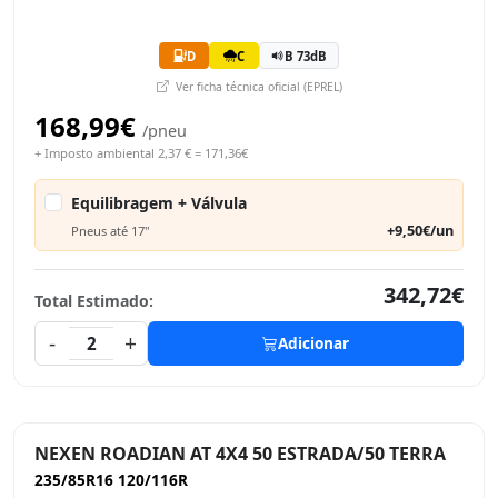
D
C
B 73dB
Ver ficha técnica oficial (EPREL)
168,99€
/pneu
+ Imposto ambiental 2,37 € = 171,36€
Equilibragem + Válvula
+9,50€/un
Pneus até 17"
342,72€
Total Estimado:
-
+
2
Adicionar
NEXEN ROADIAN AT 4X4 50 ESTRADA/50 TERRA
235/85R16 120/116R