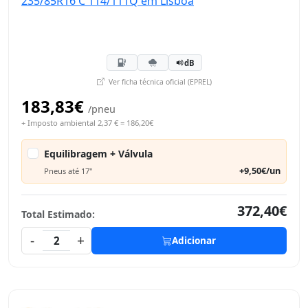
dB
Ver ficha técnica oficial (EPREL)
183,83€
/pneu
+ Imposto ambiental 2,37 € = 186,20€
Equilibragem + Válvula
+9,50€/un
Pneus até 17"
372,40€
Total Estimado:
-
+
2
Adicionar