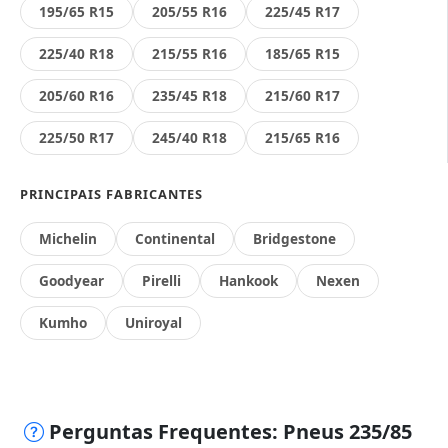
195/65 R15
205/55 R16
225/45 R17
225/40 R18
215/55 R16
185/65 R15
205/60 R16
235/45 R18
215/60 R17
225/50 R17
245/40 R18
215/65 R16
PRINCIPAIS FABRICANTES
Michelin
Continental
Bridgestone
Goodyear
Pirelli
Hankook
Nexen
Kumho
Uniroyal
Perguntas Frequentes: Pneus 235/85