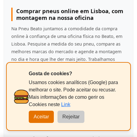
Comprar pneus online em Lisboa, com
montagem na nossa oficina
Na Pneu Beato juntamos a comodidade da compra
online à confiança de uma oficina física no Beato, em
Lisboa. Pesquise a medida do seu pneu, compare as
melhores marcas do mercado e agende a montagem
no dia e hora que lhe der mais jeito. Trabalhamos
apenas com pneus novos, a preços competitivos e
Gosta de cookies?
com o aconselhamento de quem é
agente
ContiService certificado
, porque acreditamos que
Usamos cookies analíticos (Google) para
segurança e poupança devem andar de mãos dadas.
melhorar o site. Pode aceitar ou recusar.
Mais informações de como gerir os
Pneus para cada tipo de condução e veículo
Cookies neste
Link
Pneus de cidade e utilitários:
pensados para o
uso
Aceitar
Rejeitar
urbano do dia a dia
, com baixo consumo e boa
durabilidade.