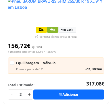
C
B
B 73dB
Ver ficha técnica oficial (EPREL)
156,72€
/pneu
+ Imposto ambiental 1,82 € = 158,54€
Equilibragem + Válvula
+11,50€/un
Pneus a partir de 18"
317,08€
Total Estimado:
-
+
2
Adicionar