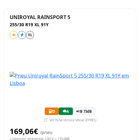
UNIROYAL RAINSPORT 5
255/30 R19 XL 91Y
XL
D
A
B 73dB
Ver ficha técnica oficial (EPREL)
169,06€
/pneu
+ Imposto ambiental 1,82 € = 170,88€