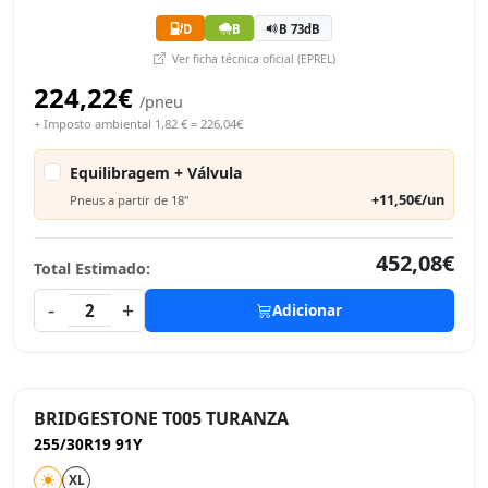
D
B
B 73dB
Ver ficha técnica oficial (EPREL)
224,22€
/pneu
+ Imposto ambiental 1,82 € = 226,04€
Equilibragem + Válvula
+11,50€/un
Pneus a partir de 18"
452,08€
Total Estimado:
-
+
2
Adicionar
BRIDGESTONE T005 TURANZA
255/30R19 91Y
XL