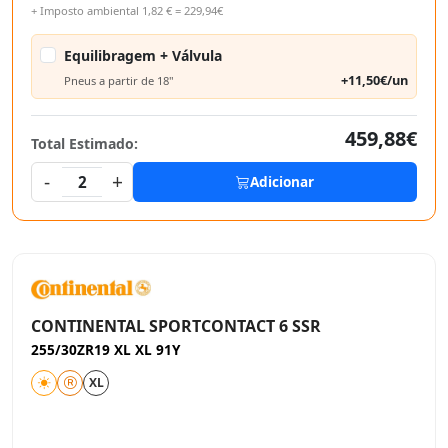
+ Imposto ambiental 1,82 € = 229,94€
Equilibragem + Válvula
+11,50€/un
Pneus a partir de 18"
459,88€
Total Estimado:
-
+
2
Adicionar
CONTINENTAL SPORTCONTACT 6 SSR
255/30ZR19 XL XL 91Y
XL