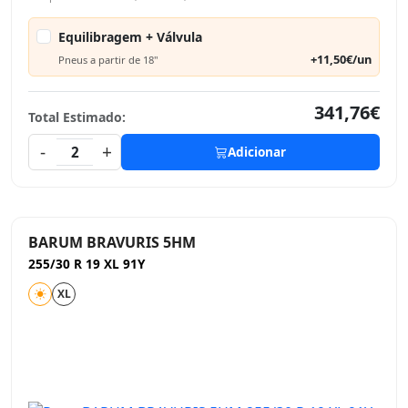
Equilibragem + Válvula
+11,50€/un
Pneus a partir de 18"
341,76€
Total Estimado:
-
+
2
Adicionar
BARUM BRAVURIS 5HM
255/30 R 19 XL 91Y
XL