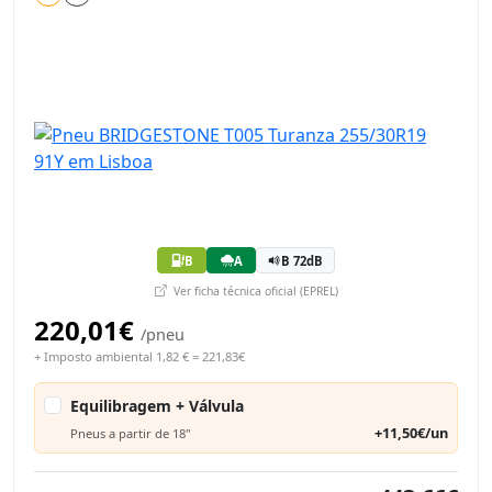
B
A
B 72dB
Ver ficha técnica oficial (EPREL)
220,01€
/pneu
+ Imposto ambiental 1,82 € = 221,83€
Equilibragem + Válvula
+11,50€/un
Pneus a partir de 18"