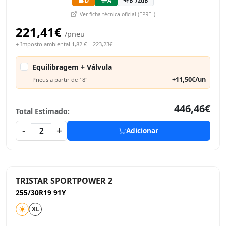
D
A
B 72dB
Ver ficha técnica oficial (EPREL)
221,41€
/pneu
+ Imposto ambiental 1,82 € = 223,23€
Equilibragem + Válvula
+11,50€/un
Pneus a partir de 18"
446,46€
Total Estimado:
-
+
2
Adicionar
TRISTAR SPORTPOWER 2
255/30R19 91Y
XL