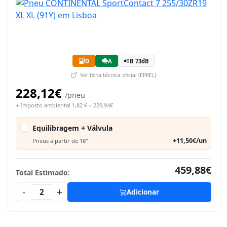
D
A
B 73dB
Ver ficha técnica oficial (EPREL)
228,12€
/pneu
+ Imposto ambiental 1,82 € = 229,94€
Equilibragem + Válvula
+11,50€/un
Pneus a partir de 18"
459,88€
Total Estimado:
-
+
2
Adicionar