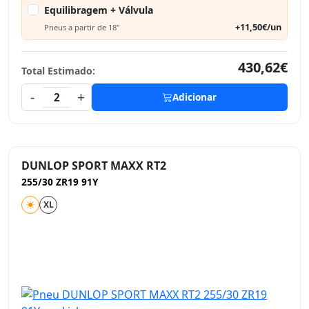
Equilibragem + Válvula
+11,50€/un
Pneus a partir de 18"
430,62€
Total Estimado:
-
+
2
Adicionar
DUNLOP SPORT MAXX RT2
255/30 ZR19 91Y
XL