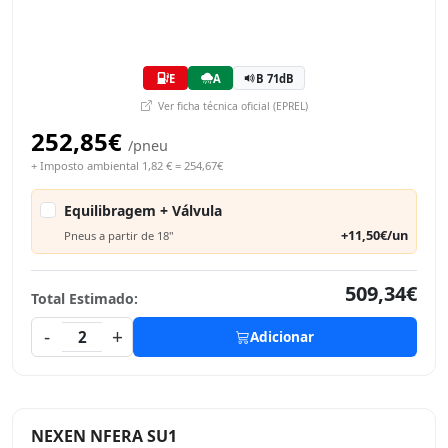
E
A
B 71dB
Ver ficha técnica oficial (EPREL)
252,85€
/pneu
+ Imposto ambiental 1,82 € = 254,67€
Equilibragem + Válvula
+11,50€/un
Pneus a partir de 18"
509,34€
Total Estimado:
-
+
2
Adicionar
NEXEN NFERA SU1