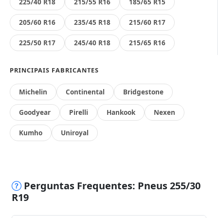
225/40 R18
215/55 R16
185/65 R15
205/60 R16
235/45 R18
215/60 R17
225/50 R17
245/40 R18
215/65 R16
PRINCIPAIS FABRICANTES
Michelin
Continental
Bridgestone
Goodyear
Pirelli
Hankook
Nexen
Kumho
Uniroyal
Perguntas Frequentes: Pneus 255/30
R19