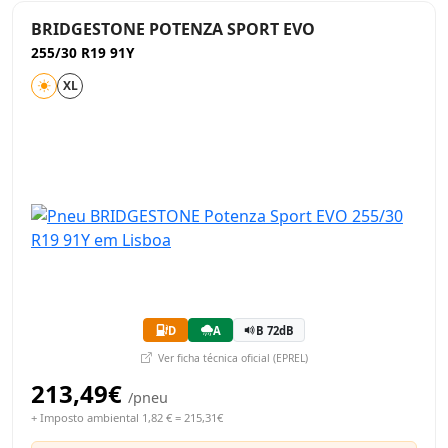
BRIDGESTONE POTENZA SPORT EVO
255/30 R19 91Y
XL
D
A
B 72dB
Ver ficha técnica oficial (EPREL)
213,49€
/pneu
+ Imposto ambiental 1,82 € = 215,31€