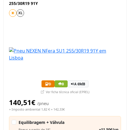
255/30R19 91Y
XL
D
B
A 69dB
Ver ficha técnica oficial (EPREL)
140,51€
/pneu
+ Imposto ambiental 1,82 € = 142,33€
Equilibragem + Válvula
+11,50€/un
Pneus a partir de 18"