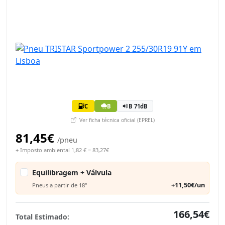
C
B
B 71dB
Ver ficha técnica oficial (EPREL)
81,45€
/pneu
+ Imposto ambiental 1,82 € = 83,27€
Equilibragem + Válvula
+11,50€/un
Pneus a partir de 18"
166,54€
Total Estimado: