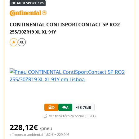
OE AUDI SPORT / RS
CONTINENTAL CONTISPORTCONTACT 5P RO2
255/30ZR19 XL XL 91Y
XL
D
A
B 73dB
Ver ficha técnica oficial (EPREL)
228,12€
/pneu
+ Imposto ambiental 1,82 € = 229,94€