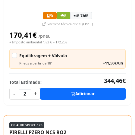
D
B
B 73dB
Ver ficha técnica oficial (EPREL)
170,41€
/pneu
+ Imposto ambiental 1,82 € = 172,23€
Equilibragem + Válvula
+11,50€/un
Pneus a partir de 18"
344,46€
Total Estimado:
-
+
2
Adicionar
OE AUDI SPORT / RS
PIRELLI PZERO NCS RO2