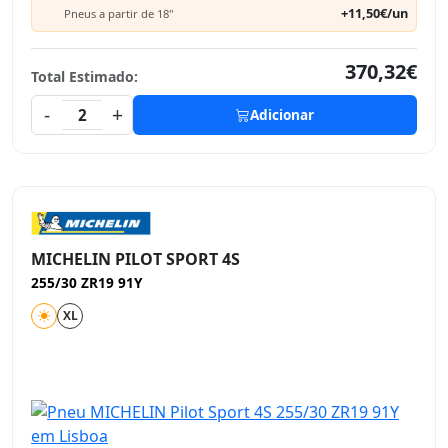
+11,50€/un
Pneus a partir de 18"
370,32€
Total Estimado:
-
+
2
Adicionar
MICHELIN PILOT SPORT 4S
255/30 ZR19 91Y
XL