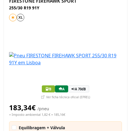
FIRESTONE FIREHAWK SPORT
255/30 R19 91Y
XL
B
A
A 70dB
Ver ficha técnica oficial (EPREL)
183,34€
/pneu
+ Imposto ambiental 1,82 € = 185,16€
Equilibragem + Válvula