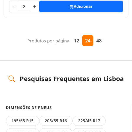
-
+
2
Adicionar
12
24
48
Produtos por página
Pesquisas Frequentes em Lisboa
DIMENSÕES DE PNEUS
195/65 R15
205/55 R16
225/45 R17