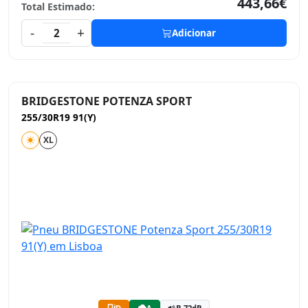
443,66€
Total Estimado:
-
+
2
Adicionar
BRIDGESTONE POTENZA SPORT
255/30R19 91(Y)
XL