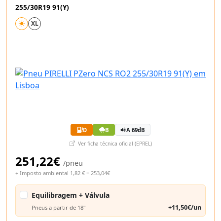
255/30R19 91(Y)
XL
D
B
A 69dB
Ver ficha técnica oficial (EPREL)
251,22€
/pneu
+ Imposto ambiental 1,82 € = 253,04€
Equilibragem + Válvula
+11,50€/un
Pneus a partir de 18"