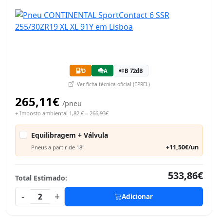
D
A
B 72dB
Ver ficha técnica oficial (EPREL)
265,11€
/pneu
+ Imposto ambiental 1,82 € = 266,93€
Equilibragem + Válvula
+11,50€/un
Pneus a partir de 18"
533,86€
Total Estimado:
-
+
2
Adicionar