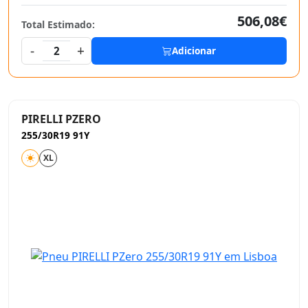
506,08€
Total Estimado:
-
+
2
Adicionar
PIRELLI PZERO
255/30R19 91Y
XL