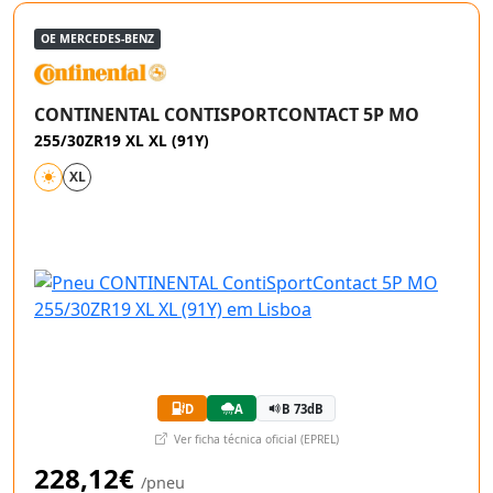
OE MERCEDES-BENZ
CONTINENTAL CONTISPORTCONTACT 5P MO
255/30ZR19 XL XL (91Y)
XL
D
A
B 73dB
Ver ficha técnica oficial (EPREL)
228,12€
/pneu