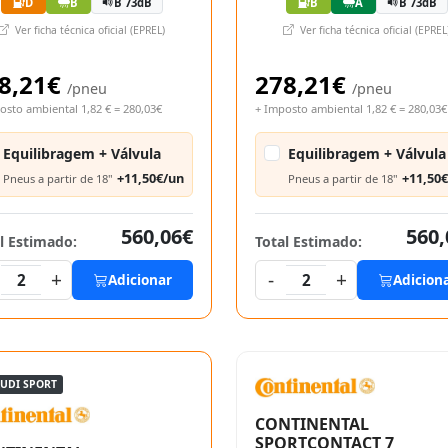
D
B
B 73dB
B
A
B 73dB
Ver ficha técnica oficial (EPREL)
Ver ficha técnica oficial (EPREL
8,21€
278,21€
/pneu
/pneu
osto ambiental 1,82 € = 280,03€
+ Imposto ambiental 1,82 € = 280,03€
Equilibragem + Válvula
Equilibragem + Válvula
+11,50€/un
+11,50
Pneus a partir de 18"
Pneus a partir de 18"
560,06€
560,
l Estimado:
Total Estimado:
+
-
+
2
Adicionar
2
Adicion
AUDI SPORT
CONTINENTAL
SPORTCONTACT 7