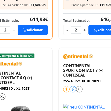
+11,50€/un
+11,50
Pneus a partir de 18"
Pneus a partir de 18"
614,98€
646,
l Estimado:
Total Estimado:
+
-
+
2
Adicionar
2
Adicion
Desempenho Máximo A/A
CONTINENTAL
SPORTCONTACT 7 (+)
NTINENTAL
CONTISEAL
CONTACT 6 Q (+)
255/40R21 XL XL 102H
TISEAL
40R21 XL XL 102T
XL
XL