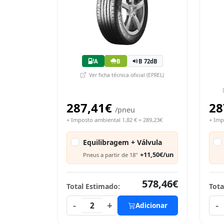
A
B
B 72dB
Ver ficha técnica oficial (EPREL)
287,41€
28
/pneu
+ Imposto ambiental 1,82 € = 289,23€
+ Imp
Equilibragem + Válvula
+11,50€/un
Pneus a partir de 18"
578,46€
Total Estimado:
Tota
-
+
-
2
Adicionar