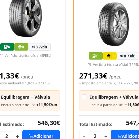
A
B
B 72dB
Ver ficha técnica oficial (EPREL)
B
C
B 73dB
Ver ficha técnica oficial (EPREL
1,33€
271,33€
/pneu
/pneu
osto ambiental 1,82 € = 273,15€
+ Imposto ambiental 2,37 € = 273,70€
Equilibragem + Válvula
Equilibragem + Válvula
+11,50€/un
+11,50
Pneus a partir de 18"
Pneus a partir de 18"
546,30€
547,
l Estimado:
Total Estimado:
+
-
+
2
Adicionar
2
Adicion