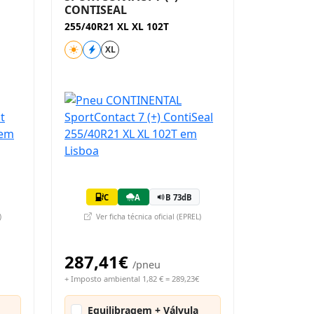
CONTISEAL
255/40R21 XL XL 102T
XL
C
A
B 73dB
)
Ver ficha técnica oficial (EPREL)
287,41€
/pneu
+ Imposto ambiental 1,82 € = 289,23€
Equilibragem + Válvula