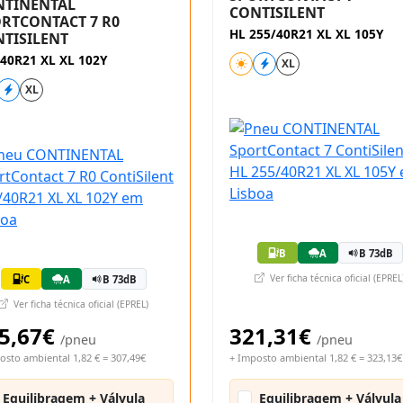
NTINENTAL
CONTISILENT
RTCONTACT 7 R0
HL 255/40R21 XL XL 105Y
TISILENT
40R21 XL XL 102Y
XL
XL
B
A
B 73dB
Ver ficha técnica oficial (EPREL
C
A
B 73dB
Ver ficha técnica oficial (EPREL)
5,67€
321,31€
/pneu
/pneu
osto ambiental 1,82 € = 307,49€
+ Imposto ambiental 1,82 € = 323,13€
Equilibragem + Válvula
Equilibragem + Válvula