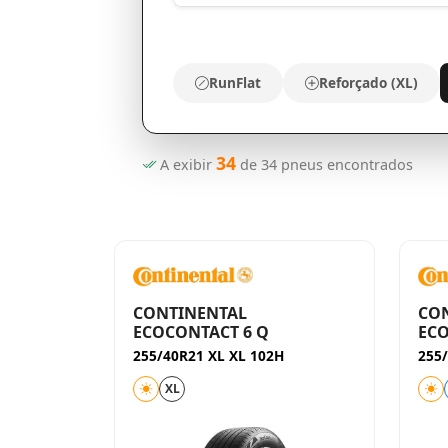
RunFlat
Reforçado (XL)
34
A exibir
de
34
pneus encontrados
CONTINENTAL
CO
ECOCONTACT 6 Q
ECO
255/40R21 XL XL 102H
255/
XL