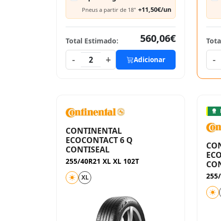
+11,50€/un
Pneus a partir de 18"
560,06€
Total Estimado:
Tota
-
+
-
2
Adicionar
CONTINENTAL
ECOCONTACT 6 Q
CO
CONTISEAL
ECO
255/40R21 XL XL 102T
CON
255/
XL