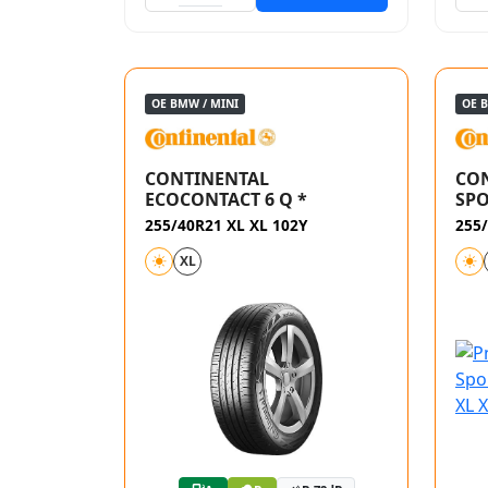
OE BMW / MINI
OE 
CONTINENTAL
CO
ECOCONTACT 6 Q *
SPO
255/40R21 XL XL 102Y
255/
XL