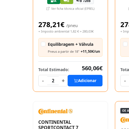
A
B
B 72dB
Ver ficha técnica oficial (EPREL)
278,21€
27
/pneu
+ Imposto ambiental 1,82 € = 280,03€
+ Imp
Equilibragem + Válvula
+11,50€/un
Pneus a partir de 18"
560,06€
Total Estimado:
Tota
-
+
-
2
Adicionar
OE 
CONTINENTAL
SPORTCONTACT 7