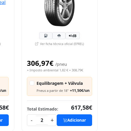
dB
)
Ver ficha técnica oficial (EPREL)
306,97€
/pneu
+ Imposto ambiental 1,82 € = 308,79€
Equilibragem + Válvula
€/un
+11,50€/un
Pneus a partir de 18"
58€
617,58€
Total Estimado:
-
+
ar
2
Adicionar