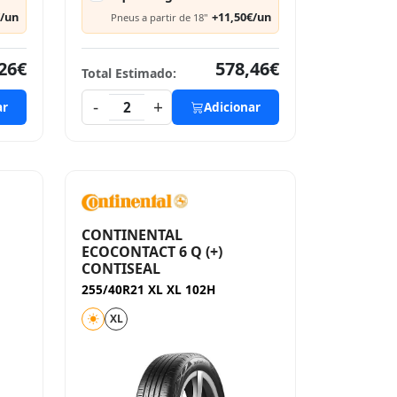
€/un
+11,50€/un
Pneus a partir de 18"
26€
578,46€
Total Estimado:
-
+
ar
2
Adicionar
CONTINENTAL
ECOCONTACT 6 Q (+)
CONTISEAL
255/40R21 XL XL 102H
XL