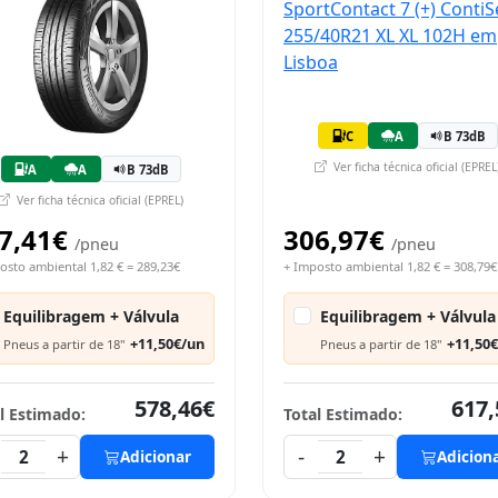
C
A
B 73dB
Ver ficha técnica oficial (EPREL
A
A
B 73dB
Ver ficha técnica oficial (EPREL)
7,41€
306,97€
/pneu
/pneu
osto ambiental 1,82 € = 289,23€
+ Imposto ambiental 1,82 € = 308,79€
Equilibragem + Válvula
Equilibragem + Válvula
+11,50€/un
+11,50
Pneus a partir de 18"
Pneus a partir de 18"
578,46€
617,
l Estimado:
Total Estimado:
+
-
+
2
Adicionar
2
Adicion