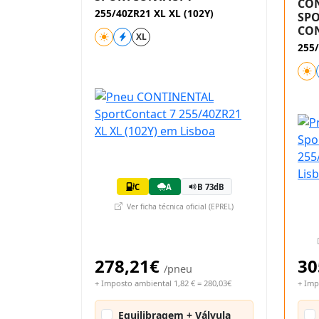
CO
255/40ZR21 XL XL (102Y)
SPO
CON
XL
255/
C
A
B 73dB
Ver ficha técnica oficial (EPREL)
278,21€
30
/pneu
+ Imposto ambiental 1,82 € = 280,03€
+ Imp
Equilibragem + Válvula