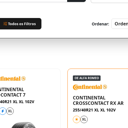
Todos os Filtros
Ordenar:
OE ALFA ROMEO
NTINENTAL
CONTACT 7
CONTINENTAL
40R21 XL XL 102V
CROSSCONTACT RX AR
255/40R21 XL XL 102V
XL
XL