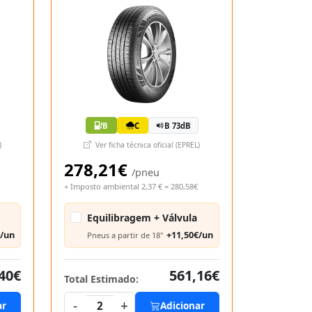
B
C
B 73dB
)
Ver ficha técnica oficial (EPREL)
278,21€
/pneu
+ Imposto ambiental 2,37 € = 280,58€
Equilibragem + Válvula
€/un
+11,50€/un
Pneus a partir de 18"
40€
561,16€
Total Estimado:
-
+
ar
2
Adicionar