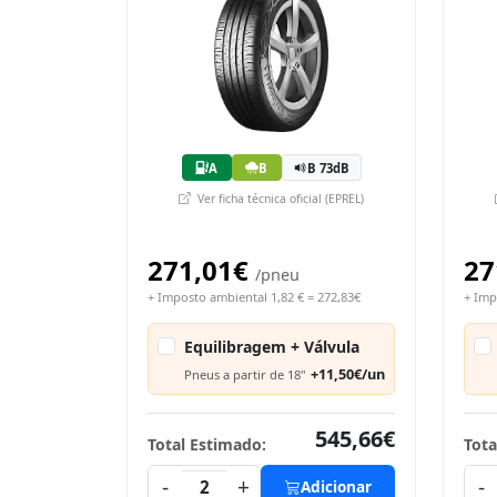
A
B
B 73dB
Ver ficha técnica oficial (EPREL)
271,01€
27
/pneu
+ Imposto ambiental 1,82 € = 272,83€
+ Imp
Equilibragem + Válvula
+11,50€/un
Pneus a partir de 18"
545,66€
Total Estimado:
Tota
-
+
-
2
Adicionar