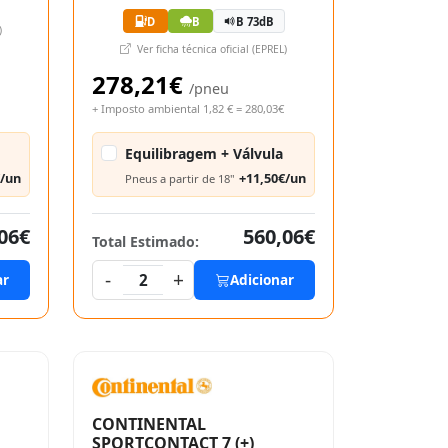
D
B
B 73dB
)
Ver ficha técnica oficial (EPREL)
278,21€
/pneu
+ Imposto ambiental 1,82 € = 280,03€
Equilibragem + Válvula
€/un
+11,50€/un
Pneus a partir de 18"
06€
560,06€
Total Estimado:
-
+
ar
2
Adicionar
CONTINENTAL
SPORTCONTACT 7 (+)