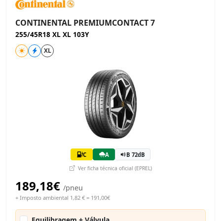
CONTINENTAL PREMIUMCONTACT 7
255/45R18 XL XL 103Y
XL
C
A
B 72dB
Ver ficha técnica oficial (EPREL)
189,18€
/pneu
+ Imposto ambiental 1,82 € = 191,00€
Equilibragem + Válvula