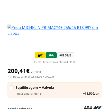
C
A
B 70dB
Ver ficha técnica oficial (EPREL)
200,41€
/pneu
+ Imposto ambiental 1,82 € = 202,23€
Equilibragem + Válvula
+11,50€/un
Pneus a partir de 18"
404,46€
Total Estimado: