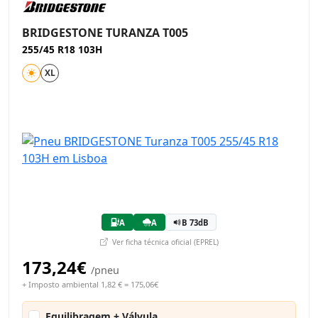
BRIDGESTONE TURANZA T005
255/45 R18 103H
XL
A
A
B 73dB
Ver ficha técnica oficial (EPREL)
173,24€
/pneu
+ Imposto ambiental 1,82 € = 175,06€
Equilibragem + Válvula