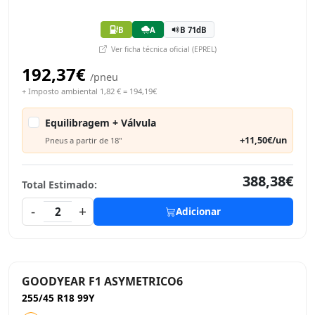
B
A
B 71dB
Ver ficha técnica oficial (EPREL)
192,37€
/pneu
+ Imposto ambiental 1,82 € = 194,19€
Equilibragem + Válvula
+11,50€/un
Pneus a partir de 18"
388,38€
Total Estimado:
-
+
2
Adicionar
GOODYEAR F1 ASYMETRICO6
255/45 R18 99Y