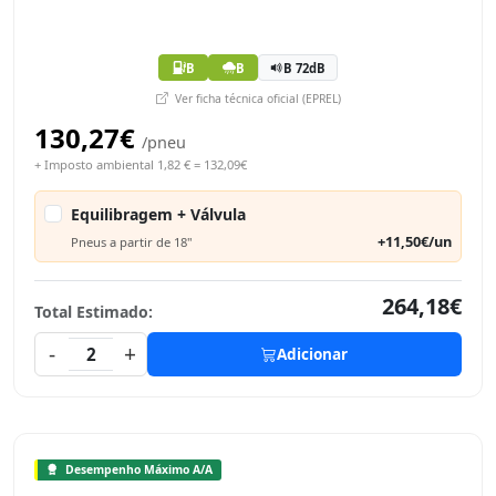
B
B
B 72dB
Ver ficha técnica oficial (EPREL)
130,27€
/pneu
+ Imposto ambiental 1,82 € = 132,09€
Equilibragem + Válvula
+11,50€/un
Pneus a partir de 18"
264,18€
Total Estimado:
-
+
2
Adicionar
Desempenho Máximo A/A