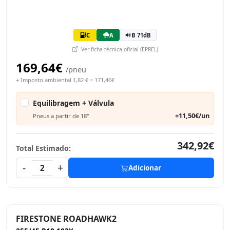
C
A
B 71dB
Ver ficha técnica oficial (EPREL)
169,64€
/pneu
+ Imposto ambiental 1,82 € = 171,46€
Equilibragem + Válvula
+11,50€/un
Pneus a partir de 18"
342,92€
Total Estimado:
-
+
2
Adicionar
FIRESTONE ROADHAWK2