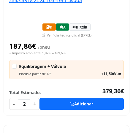
D
A
B 72dB
Ver ficha técnica oficial (EPREL)
187,86€
/pneu
+ Imposto ambiental 1,82 € = 189,68€
Equilibragem + Válvula
+11,50€/un
Pneus a partir de 18"
379,36€
Total Estimado:
-
+
2
Adicionar