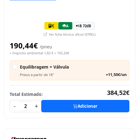
C
A
B 72dB
Ver ficha técnica oficial (EPREL)
190,44€
/pneu
+ Imposto ambiental 1,82 € = 192,26€
Equilibragem + Válvula
+11,50€/un
Pneus a partir de 18"
384,52€
Total Estimado:
-
+
2
Adicionar