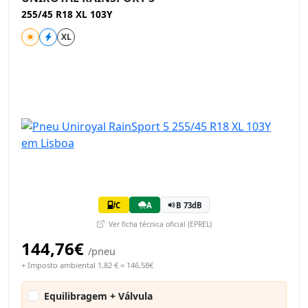
255/45 R18 XL 103Y
XL
C
A
B 73dB
Ver ficha técnica oficial (EPREL)
144,76€
/pneu
+ Imposto ambiental 1,82 € = 146,58€
Equilibragem + Válvula