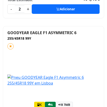
-
+
2
Adicionar
GOODYEAR EAGLE F1 ASYMMETRIC 6
255/45R18 99Y
C
A
B 70dB