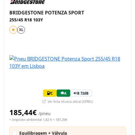
BRIDGESTONE POTENZA SPORT
255/45 R18 103Y
XL
C
A
B 72dB
Ver ficha técnica oficial (EPREL)
185,44€
/pneu
+ Imposto ambiental 1,82 € = 187,26€
Equilibragem + Válvula