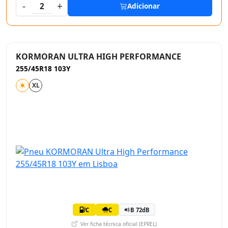
-
+
2
Adicionar
KORMORAN ULTRA HIGH PERFORMANCE
255/45R18 103Y
XL
C
C
B 72dB
Ver ficha técnica oficial (EPREL)