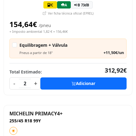
C
A
B 73dB
Ver ficha técnica oficial (EPREL)
154,64€
/pneu
+ Imposto ambiental 1,82 € = 156,46€
Equilibragem + Válvula
+11,50€/un
Pneus a partir de 18"
312,92€
Total Estimado:
-
+
2
Adicionar
MICHELIN PRIMACY4+
255/45 R18 99Y