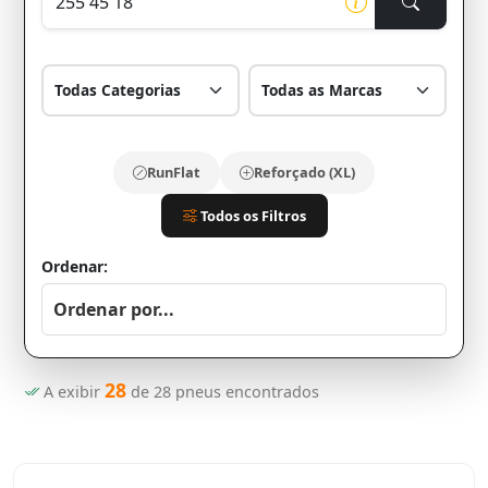
RunFlat
Reforçado (XL)
Todos os Filtros
Ordenar:
28
A exibir
de
28
pneus encontrados