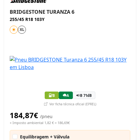
BRIDGESTONE TURANZA 6
255/45 R18 103Y
XL
B
A
B 71dB
Ver ficha técnica oficial (EPREL)
184,87€
/pneu
+ Imposto ambiental 1,82 € = 186,69€
Equilibragem + Válvula