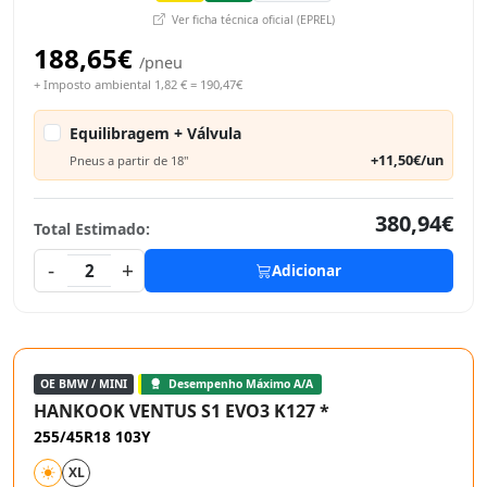
Ver ficha técnica oficial (EPREL)
188,65€
/pneu
+ Imposto ambiental 1,82 € = 190,47€
Equilibragem + Válvula
+11,50€/un
Pneus a partir de 18"
380,94€
Total Estimado:
-
+
2
Adicionar
OE BMW / MINI
Desempenho Máximo A/A
HANKOOK VENTUS S1 EVO3 K127 *
255/45R18 103Y
XL