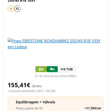
255/45 R18 103Y
XL
B
A
B 71dB
Ver ficha técnica oficial (EPREL)
155,41€
/pneu
+ Imposto ambiental 1,82 € = 157,23€
Equilibragem + Válvula
+11,50€/un
Pneus a partir de 18"