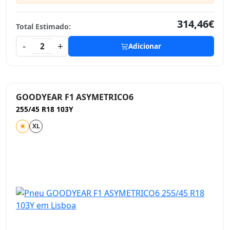
314,46€
Total Estimado:
-
+
2
Adicionar
GOODYEAR F1 ASYMETRICO6
255/45 R18 103Y
XL