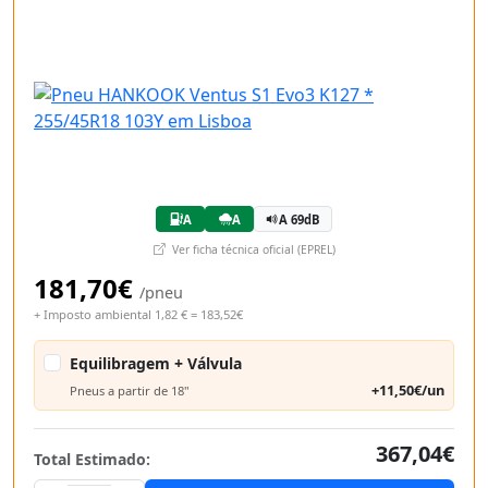
A
A
A 69dB
Ver ficha técnica oficial (EPREL)
181,70€
/pneu
+ Imposto ambiental 1,82 € = 183,52€
Equilibragem + Válvula
+11,50€/un
Pneus a partir de 18"
367,04€
Total Estimado: