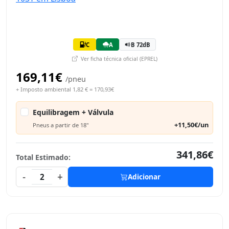
C
A
B 72dB
Ver ficha técnica oficial (EPREL)
169,11€
/pneu
+ Imposto ambiental 1,82 € = 170,93€
Equilibragem + Válvula
+11,50€/un
Pneus a partir de 18"
341,86€
Total Estimado:
-
+
2
Adicionar