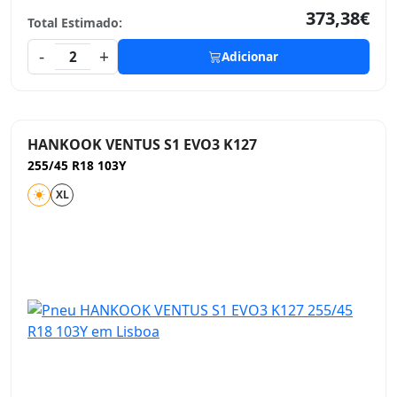
373,38€
Total Estimado:
-
+
2
Adicionar
HANKOOK VENTUS S1 EVO3 K127
255/45 R18 103Y
XL