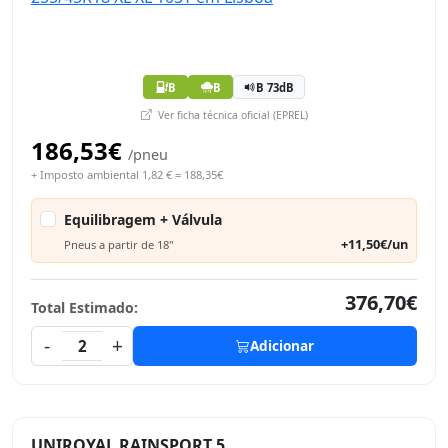
B
B
B 73dB
Ver ficha técnica oficial (EPREL)
186,53€
/pneu
+ Imposto ambiental 1,82 € = 188,35€
Equilibragem + Válvula
+11,50€/un
Pneus a partir de 18"
376,70€
Total Estimado:
-
+
2
Adicionar
UNIROYAL RAINSPORT 5