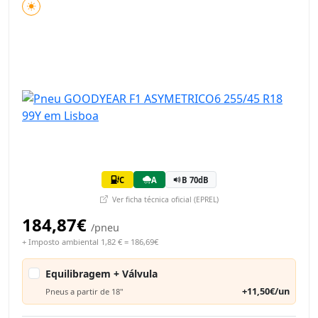
C
A
B 70dB
Ver ficha técnica oficial (EPREL)
184,87€
/pneu
+ Imposto ambiental 1,82 € = 186,69€
Equilibragem + Válvula
+11,50€/un
Pneus a partir de 18"