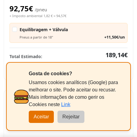
92,75€
/pneu
+ Imposto ambiental 1,82 € = 94,57€
Equilibragem + Válvula
+11,50€/un
Pneus a partir de 18"
189,14€
Total Estimado:
-
+
2
Adicionar
Gosta de cookies?
Usamos cookies analíticos (Google) para
melhorar o site. Pode aceitar ou recusar.
Mais informações de como gerir os
KORMORAN SUMMER 3
Cookies neste
Link
255/45R18 103Y
XL
Aceitar
Rejeitar