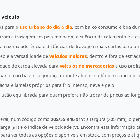
 veículo
s para o
uso urbano do dia a dia
, com baixo consumo e boa dur
izam a travagem em piso molhado, o silêncio de rolamento e a es
:
máxima aderência e distâncias de travagem mais curtas para u
so e a versatilidade de
veículos maiores
, dentro e fora de estrad
idade de carga elevada para
veículos de mercadorias
e uso profis
uar a marcha em segurança durante alguns quilómetros mesmo a
ha e lamelas próprios para frio intenso, neve e gelo.
ução equilibrada para quem prefere não trocar de pneus ao lon
ateral, num código como
205/55 R16 91V
: a largura (205 mm), o per
e carga (91) e o índice de velocidade (V). Encontra esta informação
ara ver todas as opções disponíveis em stock, com preços e etiqu