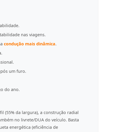
abilidade.
tabilidade nas viagens.
ma
condução mais dinâmica
.
a.
sional.
pós um furo.
go do ano.
fil (55% da largura), a construção radial
 também no livrete/DUA do veículo. Basta
eta energética (eficiência de