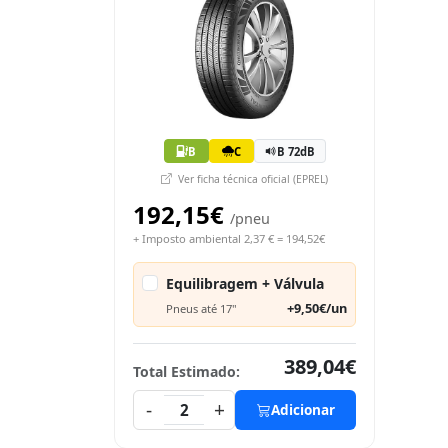
B
C
B 72dB
Ver ficha técnica oficial (EPREL)
192,15€
/pneu
+ Imposto ambiental 2,37 € = 194,52€
Equilibragem + Válvula
+9,50€/un
Pneus até 17"
389,04€
Total Estimado:
-
+
2
Adicionar