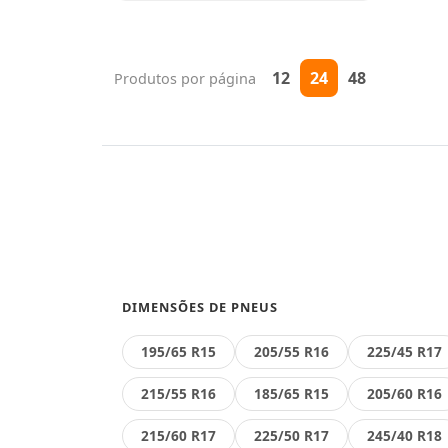
12
24
48
Produtos por página
DIMENSÕES DE PNEUS
195/65 R15
205/55 R16
225/45 R17
215/55 R16
185/65 R15
205/60 R16
215/60 R17
225/50 R17
245/40 R18