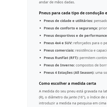
andar de mãos dadas.
Pneus para cada tipo de condução e
Pneus de cidade e utilitários:
pensado
Pneus de conforto e segurança:
prior
Pneus desportivos e de performance
Pneus 4x4 e SUV:
reforçados para o pe
Pneus comerciais:
resistência e capac
Pneus RunFlat (RFT):
permitem contin
Pneus de Inverno:
compostos de borrac
Pneus 4 Estações (All Season):
uma sol
Como escolher a medida certa
A medida do seu pneu está gravada na l
(R), o diâmetro da jante (16"), o índice d
introduzir a medida na pesquisa em cima p