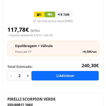
C
B
B 72dB
Ver ficha técnica oficial (EPREL)
117,78€
/pneu
+ Imposto ambiental 2,37 € = 120,15€
Equilibragem + Válvula
+9,50€/un
Pneus até 17"
240,30€
Total Estimado:
-
+
2
Adicionar
PIRELLI SCORPION VERDE
255/60R17 106V