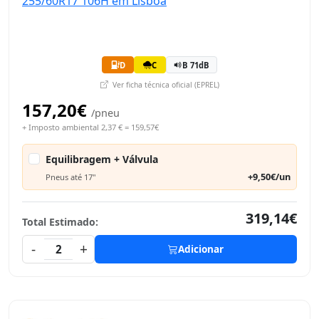
D
C
B 71dB
Ver ficha técnica oficial (EPREL)
157,20€
/pneu
+ Imposto ambiental 2,37 € = 159,57€
Equilibragem + Válvula
+9,50€/un
Pneus até 17"
319,14€
Total Estimado:
-
+
2
Adicionar