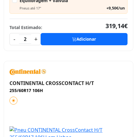
Equilibragem + Válvula
+9,50€/un
Pneus até 17"
319,14€
Total Estimado:
-
+
2
Adicionar
CONTINENTAL CROSSCONTACT H/T
255/60R17 106H