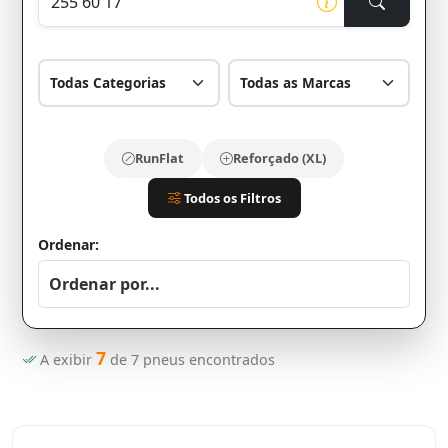
RunFlat
Reforçado (XL)
Todos os Filtros
Ordenar:
7
A exibir
de
7
pneus encontrados