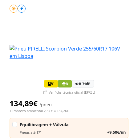
C
B
B 71dB
Ver ficha técnica oficial (EPREL)
134,89€
/pneu
+ Imposto ambiental 2,37 € = 137,26€
Equilibragem + Válvula
+9,50€/un
Pneus até 17"