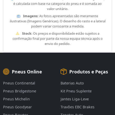
é calculada com base na categoria do pneu e é somada ao
valor unitário.
Imagens:
As fotos apresentadas são meramente
ilustrativas (Imagens Genéricas). O desenho do rasto e a lateral
podem variar consoante a medida.
Stock:
Os preços e disponibilidade estão sujeitos a
confirmação final por parte da nossa equipa técnica após o
envio do pedido.
Pneus Online
Produtos e Peças
Pneus Continental
Baterias Auto
Pneus Bridgestone
Kit Pneu Suplente
Pneus Michelin
Jantes Liga-Leve
Pneus Goodyear
Travões EBC Brakes
Pneus Baratos
Tapetes Auto