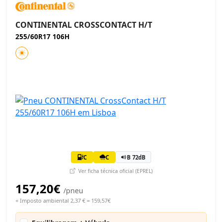
CONTINENTAL CROSSCONTACT H/T
255/60R17 106H
C
C
B 72dB
Ver ficha técnica oficial (EPREL)
157,20€
/pneu
+ Imposto ambiental 2,37 € = 159,57€