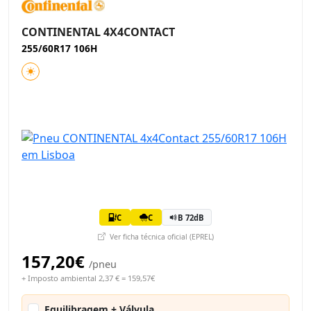
CONTINENTAL 4X4CONTACT
255/60R17 106H
C
C
B 72dB
Ver ficha técnica oficial (EPREL)
157,20€
/pneu
+ Imposto ambiental 2,37 € = 159,57€
Equilibragem + Válvula