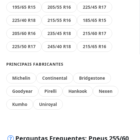
195/65 R15
205/55 R16
225/45 R17
225/40 R18
215/55 R16
185/65 R15
205/60 R16
235/45 R18
215/60 R17
225/50 R17
245/40 R18
215/65 R16
PRINCIPAIS FABRICANTES
Michelin
Continental
Bridgestone
Goodyear
Pirelli
Hankook
Nexen
Kumho
Uniroyal
Perguntas Frequentes: Pneus 255/60