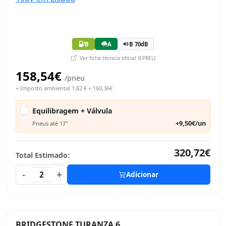
B
A
B 70dB
Ver ficha técnica oficial (EPREL)
158,54€
/pneu
+ Imposto ambiental 1,82 € = 160,36€
Equilibragem + Válvula
+9,50€/un
Pneus até 17"
320,72€
Total Estimado:
-
+
2
Adicionar
BRIDGESTONE TURANZA 6