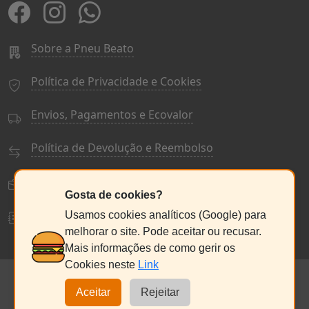
Sobre a Pneu Beato
Política de Privacidade e Cookies
Envios, Pagamentos e Ecovalor
Política de Devolução e Reembolso
Termos e Condições Gerais
Gosta de cookies?
Livro de Reclamações
Usamos cookies analíticos (Google) para
melhorar o site. Pode aceitar ou recusar.
Mais informações de como gerir os
Cookies neste
Link
© PneuBeato 2025
de Alberto Alexandre Silva Alves
NC:235076686
Aceitar
Rejeitar
Seg a Sex:
9:30 - 13:00 / 14:30 - 18:00
Sábado:
9:00