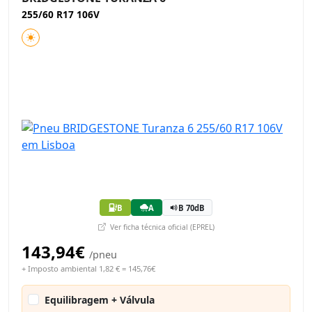
255/60 R17 106V
B
A
B 70dB
Ver ficha técnica oficial (EPREL)
143,94€
/pneu
+ Imposto ambiental 1,82 € = 145,76€
Equilibragem + Válvula