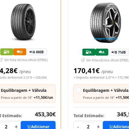
B
D
A 69dB
A
A
B 71dB
Ver ficha técnica oficial (EPREL)
Ver ficha técnica oficial (EPREL
4,28€
170,41€
/pneu
/pneu
osto ambiental 2,37 € = 226,65€
+ Imposto ambiental 2,37 € = 172,78€
Equilibragem + Válvula
Equilibragem + Válvula
+11,50€/un
+11,50
Pneus a partir de 18"
Pneus a partir de 18"
453,30€
345,
l Estimado:
Total Estimado:
+
-
+
2
Adicionar
2
Adicion