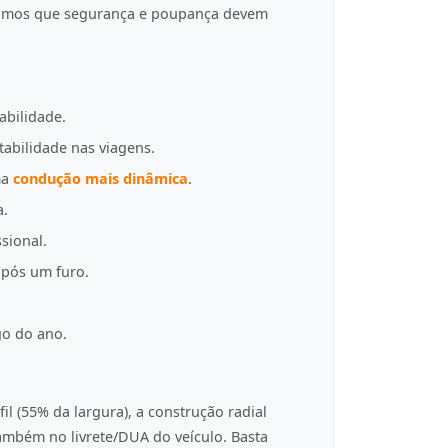
tamos que segurança e poupança devem
abilidade.
tabilidade nas viagens.
ma
condução mais dinâmica
.
a.
sional.
pós um furo.
go do ano.
fil (55% da largura), a construção radial
 também no livrete/DUA do veículo. Basta