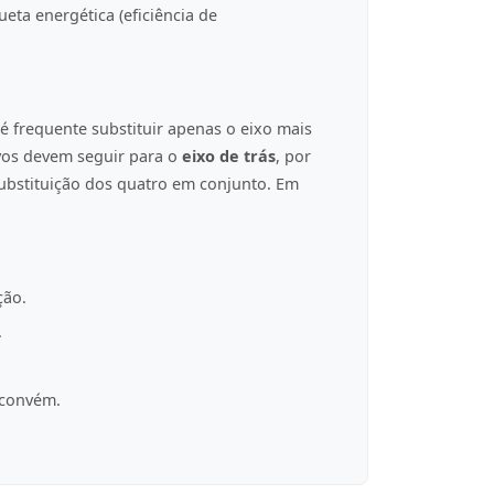
eta energética (eficiência de
é frequente substituir apenas o eixo mais
ovos devem seguir para o
eixo de trás
, por
ubstituição dos quatro em conjunto. Em
ção.
.
 convém.