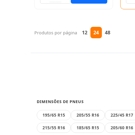
12
24
48
Produtos por página
DIMENSÕES DE PNEUS
195/65 R15
205/55 R16
225/45 R17
215/55 R16
185/65 R15
205/60 R16