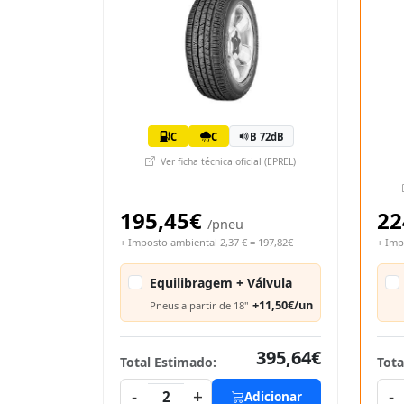
C
C
B 72dB
Ver ficha técnica oficial (EPREL)
195,45€
22
/pneu
+ Imposto ambiental 2,37 € = 197,82€
+ Imp
Equilibragem + Válvula
+11,50€/un
Pneus a partir de 18"
395,64€
Total Estimado:
Tota
-
+
-
2
Adicionar