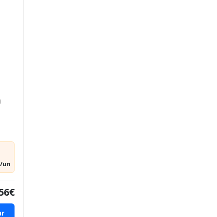
)
€/un
56€
ar