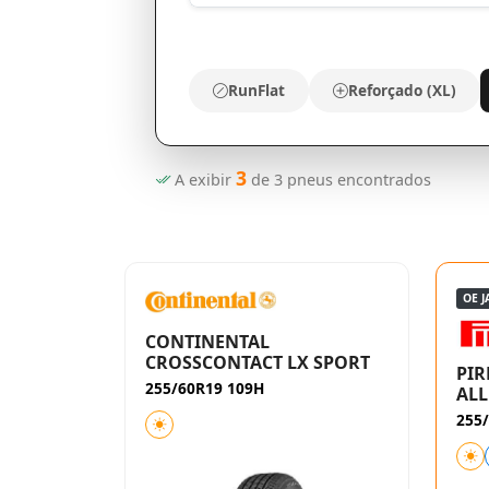
RunFlat
Reforçado (XL)
3
A exibir
de
3
pneus encontrados
OE 
CONTINENTAL
CROSSCONTACT LX SPORT
PIR
255/60R19 109H
ALL
255