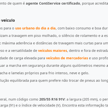
mento de quem é
agente ContiService certificado
, porque acredi
 veículo
s para o
uso urbano do dia a dia
, com baixo consumo e boa dur
izam a travagem em piso molhado, o silêncio de rolamento e a es
:
máxima aderência e distâncias de travagem mais curtas para u
so e a versatilidade de
veículos maiores
, dentro e fora de estrad
idade de carga elevada para
veículos de mercadorias
e uso profis
uar a marcha em segurança durante alguns quilómetros mesmo a
ha e lamelas próprios para frio intenso, neve e gelo.
ução equilibrada para quem prefere não trocar de pneus ao lon
ateral, num código como
205/55 R16 91V
: a largura (205 mm), o per
e carga (91) e o índice de velocidade (V). Encontra esta informação