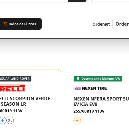
Todos os Filtros
Ordenar:
JAGUAR LAND ROVER
Desempenho Máximo A/A
ELLI SCORPION VERDE
NEXEN NFERA SPORT S
 SEASON LR
EV KIA EV9
/60R19 113V
255/60R19 113V
XL