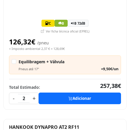
C
B
B 72dB
Ver ficha técnica oficial (EPREL)
126,32€
/pneu
+ Imposto ambiental 2,37 € = 128,69€
Equilibragem + Válvula
+9,50€/un
Pneus até 17"
257,38€
Total Estimado:
-
+
2
Adicionar
HANKOOK DYNAPRO AT2 RF11