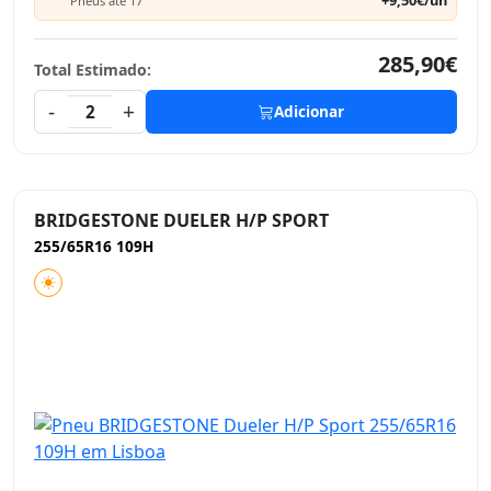
+9,50€/un
Pneus até 17"
285,90€
Total Estimado:
-
+
2
Adicionar
BRIDGESTONE DUELER H/P SPORT
255/65R16 109H