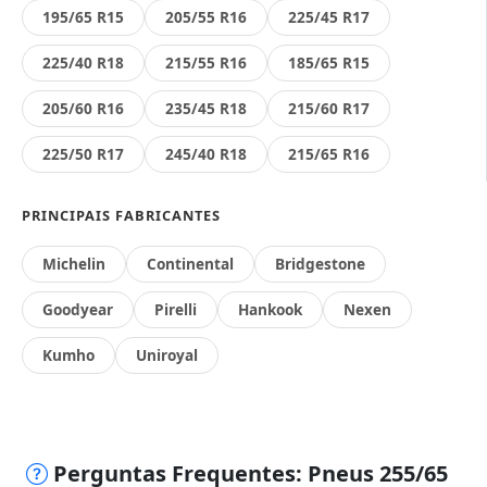
195/65 R15
205/55 R16
225/45 R17
225/40 R18
215/55 R16
185/65 R15
205/60 R16
235/45 R18
215/60 R17
225/50 R17
245/40 R18
215/65 R16
PRINCIPAIS FABRICANTES
Michelin
Continental
Bridgestone
Goodyear
Pirelli
Hankook
Nexen
Kumho
Uniroyal
Perguntas Frequentes: Pneus 255/65