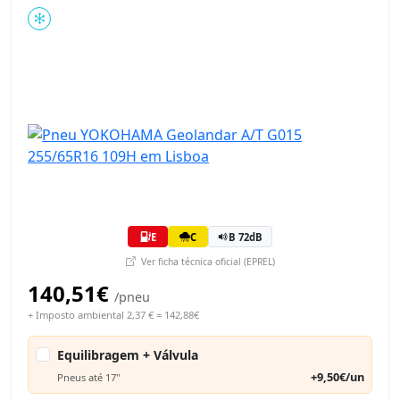
E
C
B 72dB
Ver ficha técnica oficial (EPREL)
140,51€
/pneu
+ Imposto ambiental 2,37 € = 142,88€
Equilibragem + Válvula
+9,50€/un
Pneus até 17"