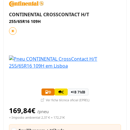
CONTINENTAL CROSSCONTACT H/T
255/65R16 109H
D
C
B 71dB
Ver ficha técnica oficial (EPREL)
169,84€
/pneu
+ Imposto ambiental 2,37 € = 172,21€