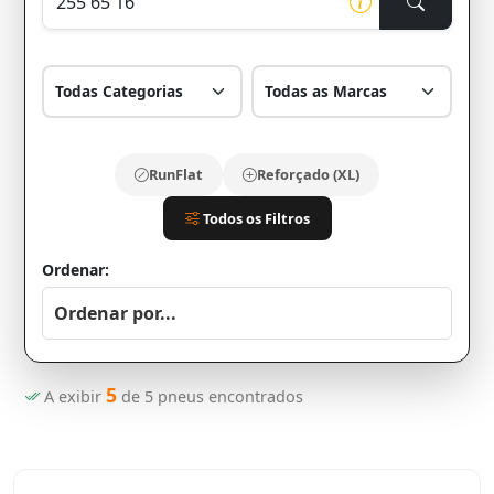
RunFlat
Reforçado (XL)
Todos os Filtros
Ordenar:
5
A exibir
de
5
pneus encontrados