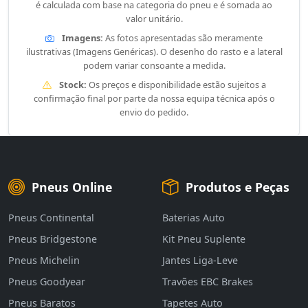
é calculada com base na categoria do pneu e é somada ao
valor unitário.
Imagens:
As fotos apresentadas são meramente
ilustrativas (Imagens Genéricas). O desenho do rasto e a lateral
podem variar consoante a medida.
Stock:
Os preços e disponibilidade estão sujeitos a
confirmação final por parte da nossa equipa técnica após o
envio do pedido.
Pneus Online
Produtos e Peças
Pneus Continental
Baterias Auto
Pneus Bridgestone
Kit Pneu Suplente
Pneus Michelin
Jantes Liga-Leve
Pneus Goodyear
Travões EBC Brakes
Pneus Baratos
Tapetes Auto