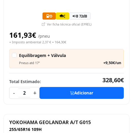
D
C
B 72dB
Ver ficha técnica oficial (EPREL)
161,93€
/pneu
+ Imposto ambiental 2,37 € = 164,30€
Equilibragem + Válvula
+9,50€/un
Pneus até 17"
328,60€
Total Estimado:
-
+
2
Adicionar
YOKOHAMA GEOLANDAR A/T G015
255/65R16 109H