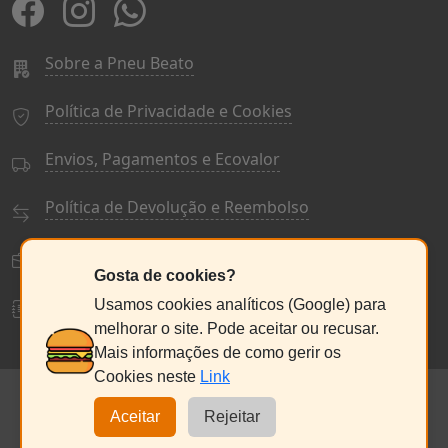
Sobre a Pneu Beato
Política de Privacidade e Cookies
Envios, Pagamentos e Ecovalor
Política de Devolução e Reembolso
Termos e Condições Gerais
Gosta de cookies?
Livro de Reclamações
Usamos cookies analíticos (Google) para
melhorar o site. Pode aceitar ou recusar.
Mais informações de como gerir os
Cookies neste
Link
© PneuBeato 2025
de Alberto Alexandre Silva Alves
NC:235076686
Aceitar
Rejeitar
Seg a Sex:
9:30 - 13:00 / 14:30 - 18:00
Sábado:
9:00