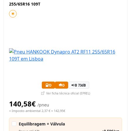
255/65R16 109T
D
D
B 73dB
Ver ficha técnica oficial (EPREL)
140,58€
/pneu
+ Imposto ambiental 2,37 € = 142,95€
Equilibragem + Válvula