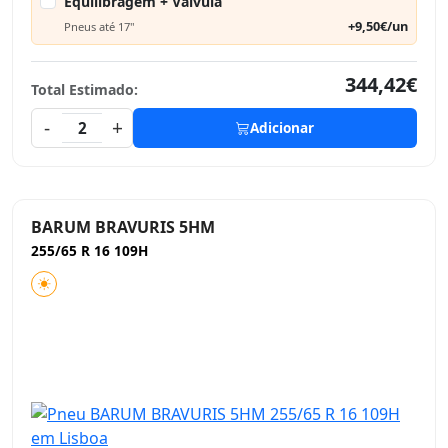
Equilibragem + Válvula
+9,50€/un
Pneus até 17"
344,42€
Total Estimado:
-
+
2
Adicionar
BARUM BRAVURIS 5HM
255/65 R 16 109H