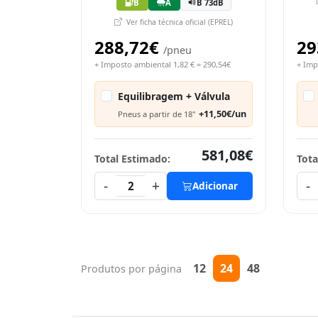
B
A
B 73dB
Ver ficha técnica oficial (EPREL)
288,72€
29
/pneu
+ Imposto ambiental 1,82 € = 290,54€
+ Imp
Equilibragem + Válvula
+11,50€/un
Pneus a partir de 18"
581,08€
Total Estimado:
Tota
-
+
-
2
Adicionar
12
24
48
Produtos por página