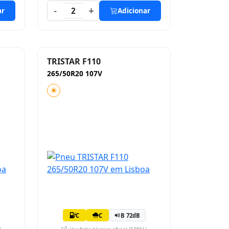
-
+
ar
2
Adicionar
TRISTAR F110
265/50R20 107V
C
C
B 72dB