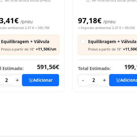
Ver ficha técnica oficial (EPREL)
Ver ficha técnica oficial (EPREL
3,41€
97,18€
/pneu
/pneu
osto ambiental 2,37 € = 295,78€
+ Imposto ambiental 2,37 € = 99,55€
Equilibragem + Válvula
Equilibragem + Válvula
+11,50€/un
+11,50
Pneus a partir de 18"
Pneus a partir de 18"
591,56€
199,
l Estimado:
Total Estimado:
+
-
+
2
Adicionar
2
Adicion