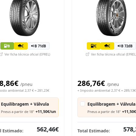
B
C
B 71dB
C
C
B 72dB
Ver ficha técnica oficial (EPREL)
Ver ficha técnica oficial (EPREL
8,86€
286,76€
/pneu
/pneu
osto ambiental 2,37 € = 281,23€
+ Imposto ambiental 2,37 € = 289,13€
Equilibragem + Válvula
Equilibragem + Válvula
+11,50€/un
+11,50
Pneus a partir de 18"
Pneus a partir de 18"
562,46€
578,
l Estimado:
Total Estimado: