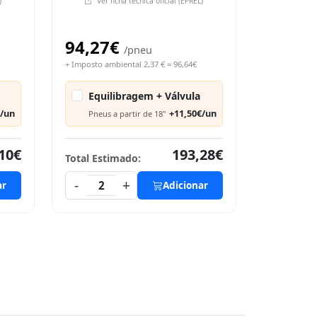
)
Ver ficha técnica oficial (EPREL)
94,27€
/pneu
+ Imposto ambiental 2,37 € = 96,64€
Equilibragem + Válvula
€/un
+11,50€/un
Pneus a partir de 18"
10€
193,28€
Total Estimado:
-
+
ar
2
Adicionar