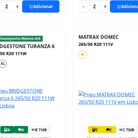
+
-
+
2
Adicionar
2
Adicion
MATRAX DOMEC
Desempenho Máximo A/A
265/50 R20 111V
DGESTONE TURANZA 6
/50 R20 111W
XL
A
A
B 71dB
C
C
C 73dB