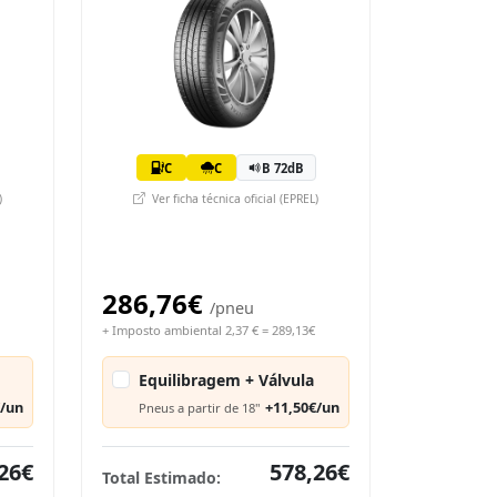
C
C
B 72dB
)
Ver ficha técnica oficial (EPREL)
286,76€
/pneu
+ Imposto ambiental 2,37 € = 289,13€
Equilibragem + Válvula
€/un
+11,50€/un
Pneus a partir de 18"
26€
578,26€
Total Estimado: