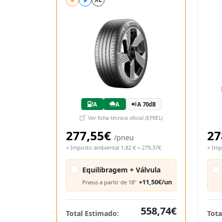
A
A
A 70dB
Ver ficha técnica oficial (EPREL)
277,55€
27
/pneu
+ Imposto ambiental 1,82 € = 279,37€
+ Imp
Equilibragem + Válvula
+11,50€/un
Pneus a partir de 18"
558,74€
Total Estimado:
Tota