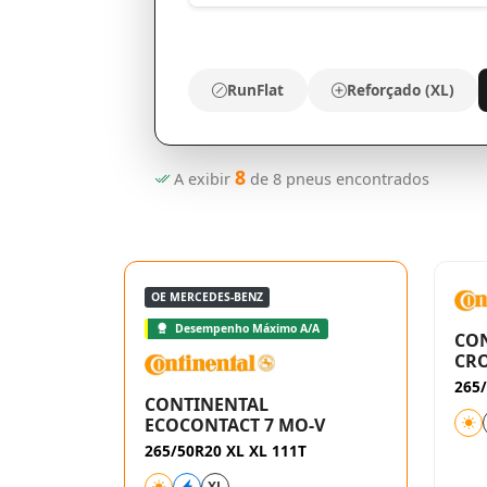
RunFlat
Reforçado (XL)
8
A exibir
de
8
pneus encontrados
OE MERCEDES-BENZ
Desempenho Máximo A/A
CO
CR
265
CONTINENTAL
ECOCONTACT 7 MO-V
265/50R20 XL XL 111T
XL