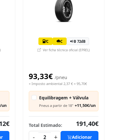
C
C
B 72dB
)
Ver ficha técnica oficial (EPREL)
93,33€
/pneu
+ Imposto ambiental 2,37 € = 95,70€
Equilibragem + Válvula
€/un
+11,50€/un
Pneus a partir de 18"
12€
191,40€
Total Estimado:
-
+
ar
2
Adicionar