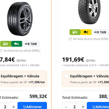
B
C
B 72dB
Ver ficha técnica oficial (EPREL
B
A
B 73dB
Ver ficha técnica oficial (EPREL)
7,84€
191,69€
/pneu
/pneu
osto ambiental 1,82 € = 299,66€
+ Imposto ambiental 2,37 € = 194,06€
Equilibragem + Válvula
Equilibragem + Válvula
+11,50€/un
+11,50
Pneus a partir de 18"
Pneus a partir de 18"
599,32€
388,
l Estimado:
Total Estimado:
+
-
+
2
Adicionar
2
Adicion