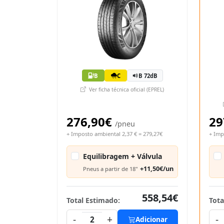
B
C
B 72dB
Ver ficha técnica oficial (EPREL)
276,90€
29
/pneu
+ Imposto ambiental 2,37 € = 279,27€
+ Imp
Equilibragem + Válvula
+11,50€/un
Pneus a partir de 18"
558,54€
Total Estimado:
Tota
-
+
-
2
Adicionar