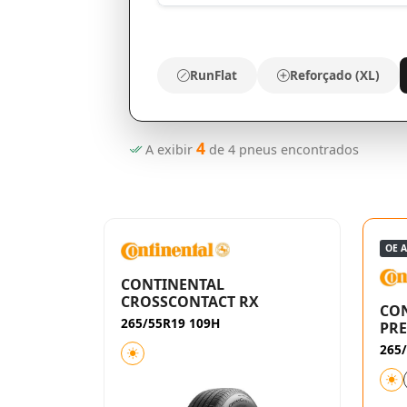
RunFlat
Reforçado (XL)
4
A exibir
de
4
pneus encontrados
OE 
CONTINENTAL
CROSSCONTACT RX
CO
265/55R19 109H
PR
265/