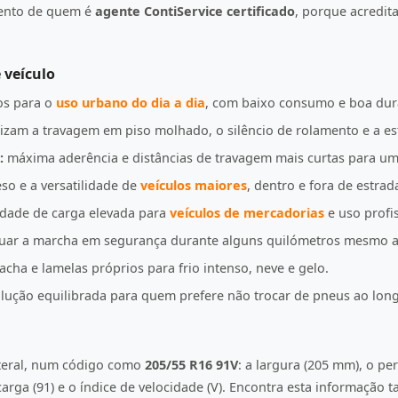
mento de quem é
agente ContiService certificado
, porque acredi
 veículo
s para o
uso urbano do dia a dia
, com baixo consumo e boa dur
izam a travagem em piso molhado, o silêncio de rolamento e a es
:
máxima aderência e distâncias de travagem mais curtas para u
so e a versatilidade de
veículos maiores
, dentro e fora de estrad
idade de carga elevada para
veículos de mercadorias
e uso profis
uar a marcha em segurança durante alguns quilómetros mesmo a
ha e lamelas próprios para frio intenso, neve e gelo.
ução equilibrada para quem prefere não trocar de pneus ao lon
ateral, num código como
205/55 R16 91V
: a largura (205 mm), o per
e carga (91) e o índice de velocidade (V). Encontra esta informação