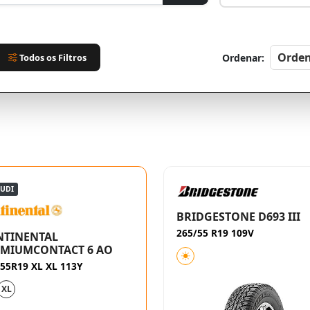
Todos os Filtros
Ordenar:
AUDI
BRIDGESTONE D693 III
265/55 R19 109V
NTINENTAL
EMIUMCONTACT 6 AO
55R19 XL XL 113Y
XL