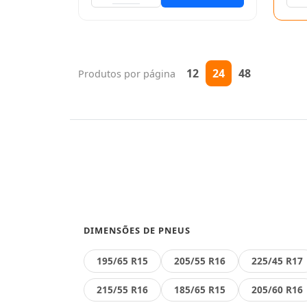
12
24
48
Produtos por página
DIMENSÕES DE PNEUS
195/65 R15
205/55 R16
225/45 R17
215/55 R16
185/65 R15
205/60 R16