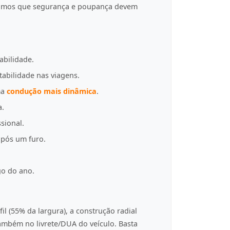
tamos que segurança e poupança devem
abilidade.
tabilidade nas viagens.
ma
condução mais dinâmica
.
a.
sional.
pós um furo.
go do ano.
fil (55% da largura), a construção radial
 também no livrete/DUA do veículo. Basta