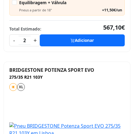
Equilibragem + Válvula
+11,50€/un
Pneus a partir de 18"
567,10€
Total Estimado:
-
+
2
Adicionar
BRIDGESTONE POTENZA SPORT EVO
275/35 R21 103Y
XL