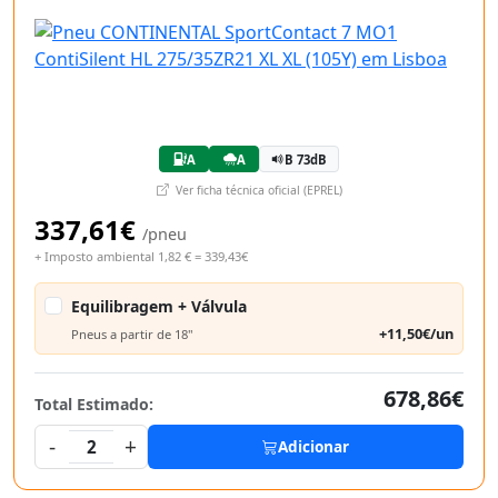
A
A
B 73dB
Ver ficha técnica oficial (EPREL)
337,61€
/pneu
+ Imposto ambiental 1,82 € = 339,43€
Equilibragem + Válvula
+11,50€/un
Pneus a partir de 18"
678,86€
Total Estimado:
-
+
2
Adicionar