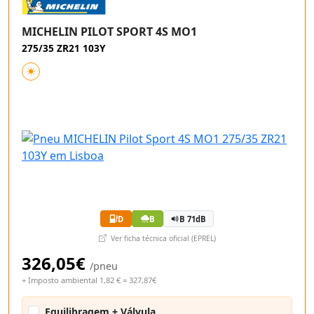
MICHELIN PILOT SPORT 4S MO1
275/35 ZR21 103Y
D
B
B 71dB
Ver ficha técnica oficial (EPREL)
326,05€
/pneu
+ Imposto ambiental 1,82 € = 327,87€
Equilibragem + Válvula