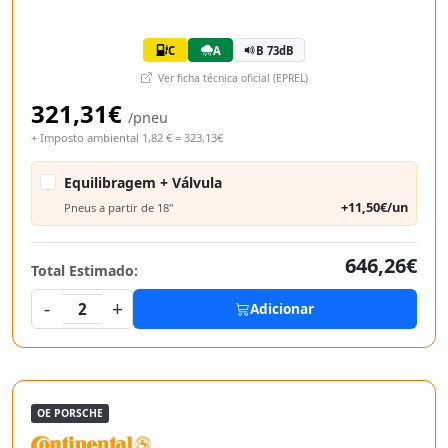
C
A
B 73dB
Ver ficha técnica oficial (EPREL)
321,31€
/pneu
+ Imposto ambiental 1,82 € = 323,13€
Equilibragem + Válvula
+11,50€/un
Pneus a partir de 18"
646,26€
Total Estimado:
-
+
2
Adicionar
OE PORSCHE