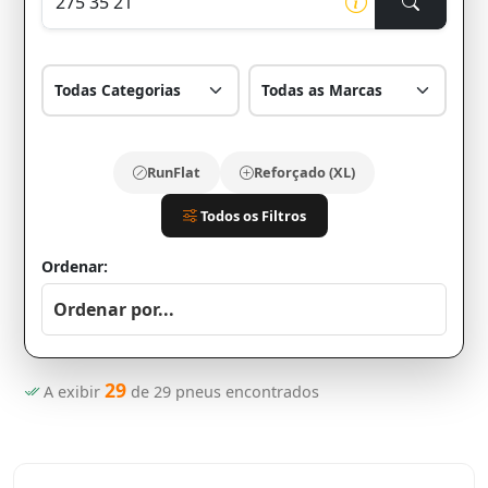
RunFlat
Reforçado (XL)
Todos os Filtros
Ordenar:
29
A exibir
de
29
pneus encontrados