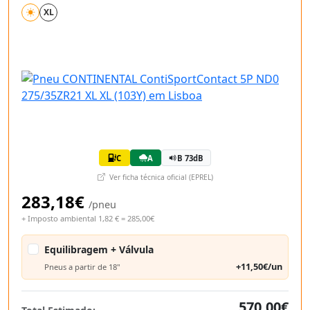
XL
C
A
B 73dB
Ver ficha técnica oficial (EPREL)
283,18€
/pneu
+ Imposto ambiental 1,82 € = 285,00€
Equilibragem + Válvula
+11,50€/un
Pneus a partir de 18"
570,00€