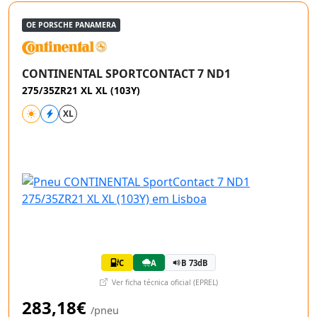
OE PORSCHE PANAMERA
CONTINENTAL SPORTCONTACT 7 ND1
275/35ZR21 XL XL (103Y)
XL
C
A
B 73dB
Ver ficha técnica oficial (EPREL)
283,18€
/pneu