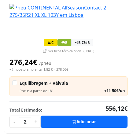
C
B
B 73dB
Ver ficha técnica oficial (EPREL)
276,24€
/pneu
+ Imposto ambiental 1,82 € = 278,06€
Equilibragem + Válvula
+11,50€/un
Pneus a partir de 18"
556,12€
Total Estimado:
-
+
2
Adicionar