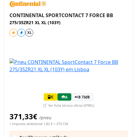
CONTINENTAL SPORTCONTACT 7 FORCE BB
275/35ZR21 XL XL (103Y)
XL
C
A
B 73dB
Ver ficha técnica oficial (EPREL)
371,33€
/pneu
+ Imposto ambiental 1,82 € = 373,15€