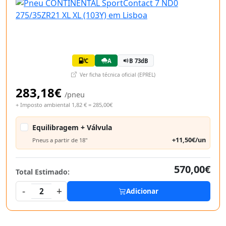
C
A
B 73dB
Ver ficha técnica oficial (EPREL)
283,18€
/pneu
+ Imposto ambiental 1,82 € = 285,00€
Equilibragem + Válvula
+11,50€/un
Pneus a partir de 18"
570,00€
Total Estimado:
-
+
2
Adicionar