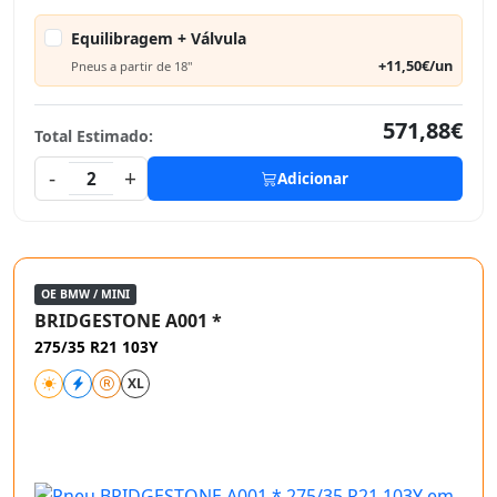
Equilibragem + Válvula
+11,50€/un
Pneus a partir de 18"
571,88€
Total Estimado:
-
+
2
Adicionar
OE BMW / MINI
BRIDGESTONE A001 *
275/35 R21 103Y
XL