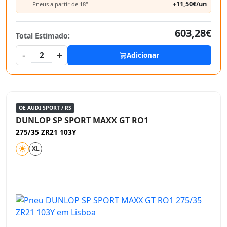
+11,50€/un
Pneus a partir de 18"
603,28€
Total Estimado:
-
+
2
Adicionar
OE AUDI SPORT / RS
DUNLOP SP SPORT MAXX GT RO1
275/35 ZR21 103Y
XL