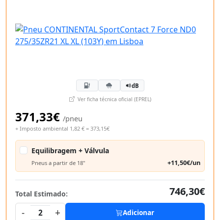
dB
Ver ficha técnica oficial (EPREL)
371,33€
/pneu
+ Imposto ambiental 1,82 € = 373,15€
Equilibragem + Válvula
+11,50€/un
Pneus a partir de 18"
746,30€
Total Estimado:
-
+
2
Adicionar