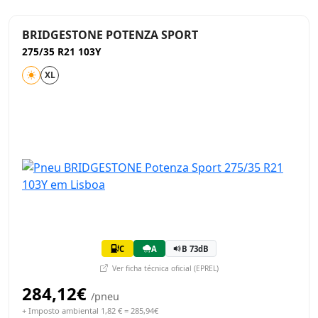
BRIDGESTONE POTENZA SPORT
275/35 R21 103Y
XL
C
A
B 73dB
Ver ficha técnica oficial (EPREL)
284,12€
/pneu
+ Imposto ambiental 1,82 € = 285,94€