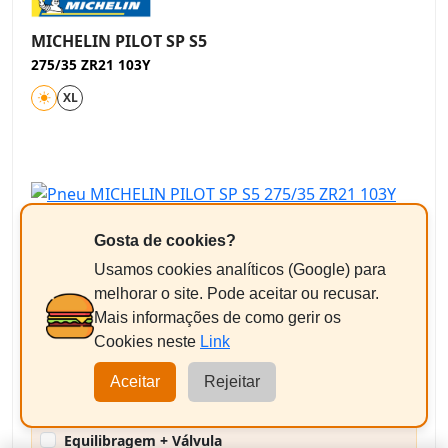
MICHELIN PILOT SP S5
275/35 ZR21 103Y
XL
Gosta de cookies?
Usamos cookies analíticos (Google) para
melhorar o site. Pode aceitar ou recusar.
B
B
B 73dB
Mais informações de como gerir os
Ver ficha técnica oficial (EPREL)
Cookies neste
Link
337,81€
/pneu
Aceitar
Rejeitar
+ Imposto ambiental 1,82 € = 339,63€
Equilibragem + Válvula