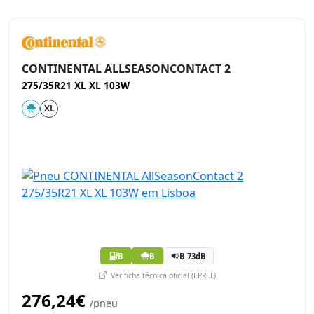
CONTINENTAL ALLSEASONCONTACT 2
275/35R21 XL XL 103W
XL
B
B
B 73dB
Ver ficha técnica oficial (EPREL)
276,24€
/pneu