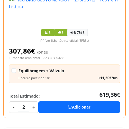
B
B
B 73dB
Ver ficha técnica oficial (EPREL)
307,86€
/pneu
+ Imposto ambiental 1,82 € = 309,68€
Equilibragem + Válvula
+11,50€/un
Pneus a partir de 18"
619,36€
Total Estimado:
-
+
2
Adicionar