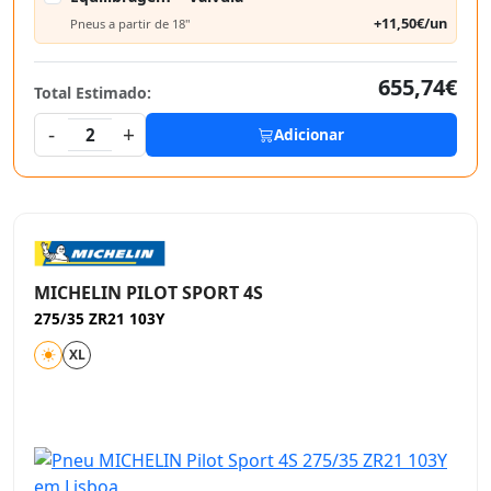
+11,50€/un
Pneus a partir de 18"
655,74€
Total Estimado:
-
+
2
Adicionar
MICHELIN PILOT SPORT 4S
275/35 ZR21 103Y
XL