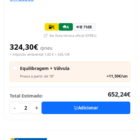
C
A
B 71dB
Ver ficha técnica oficial (EPREL)
324,30€
/pneu
+ Imposto ambiental 1,82 € = 326,12€
Equilibragem + Válvula
+11,50€/un
Pneus a partir de 18"
652,24€
Total Estimado:
-
+
2
Adicionar