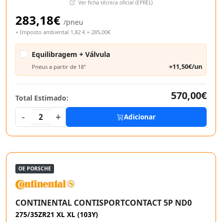
Ver ficha técnica oficial (EPREL)
283,18€
/pneu
+ Imposto ambiental 1,82 € = 285,00€
Equilibragem + Válvula
+11,50€/un
Pneus a partir de 18"
570,00€
Total Estimado:
-
+
2
Adicionar
OE PORSCHE
CONTINENTAL CONTISPORTCONTACT 5P ND0
275/35ZR21 XL XL (103Y)