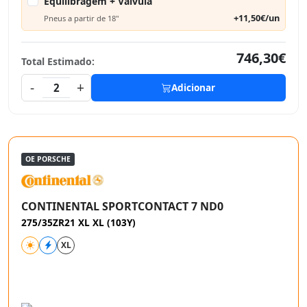
Equilibragem + Válvula
+11,50€/un
Pneus a partir de 18"
746,30€
Total Estimado:
-
+
2
Adicionar
OE PORSCHE
CONTINENTAL SPORTCONTACT 7 ND0
275/35ZR21 XL XL (103Y)
XL