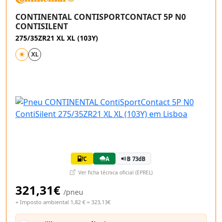
CONTINENTAL CONTISPORTCONTACT 5P N0
CONTISILENT
275/35ZR21 XL XL (103Y)
XL
C
A
B 73dB
Ver ficha técnica oficial (EPREL)
321,31€
/pneu
+ Imposto ambiental 1,82 € = 323,13€