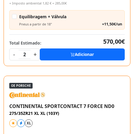
+ Imposto ambiental 1,82 € = 285,00€
Equilibragem + Válvula
+11,50€/un
Pneus a partir de 18"
570,00€
Total Estimado:
-
+
2
Adicionar
OE PORSCHE
CONTINENTAL SPORTCONTACT 7 FORCE ND0
275/35ZR21 XL XL (103Y)
XL