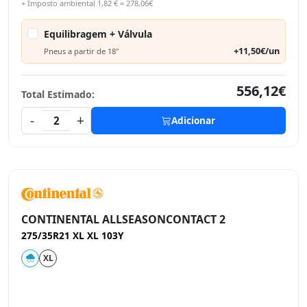
+ Imposto ambiental 1,82 € = 278,06€
Equilibragem + Válvula
+11,50€/un
Pneus a partir de 18"
556,12€
Total Estimado:
-
+
2
Adicionar
CONTINENTAL ALLSEASONCONTACT 2
275/35R21 XL XL 103Y
XL