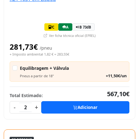
C
A
B 73dB
Ver ficha técnica oficial (EPREL)
281,73€
/pneu
+ Imposto ambiental 1,82 € = 283,55€
Equilibragem + Válvula
+11,50€/un
Pneus a partir de 18"
567,10€
Total Estimado:
-
+
2
Adicionar