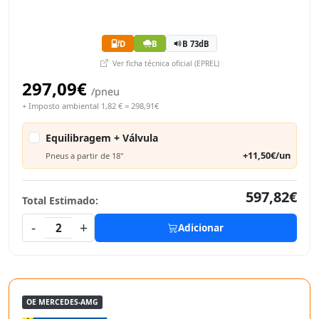
D
B
B 73dB
Ver ficha técnica oficial (EPREL)
297,09€
/pneu
+ Imposto ambiental 1,82 € = 298,91€
Equilibragem + Válvula
+11,50€/un
Pneus a partir de 18"
597,82€
Total Estimado:
-
+
2
Adicionar
OE MERCEDES-AMG