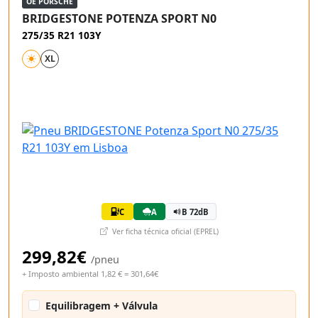
OE PORSCHE
BRIDGESTONE POTENZA SPORT N0
275/35 R21 103Y
XL
C
A
B 72dB
Ver ficha técnica oficial (EPREL)
299,82€
/pneu
+ Imposto ambiental 1,82 € = 301,64€
Equilibragem + Válvula