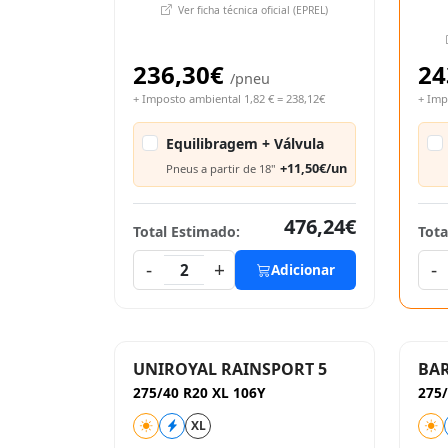
Ver ficha técnica oficial (EPREL)
236,30€
24
/pneu
+ Imposto ambiental 1,82 € = 238,12€
+ Imp
Equilibragem + Válvula
+11,50€/un
Pneus a partir de 18"
476,24€
Total Estimado:
Tota
-
+
-
2
Adicionar
UNIROYAL RAINSPORT 5
BAR
275/40 R20 XL 106Y
275/
XL