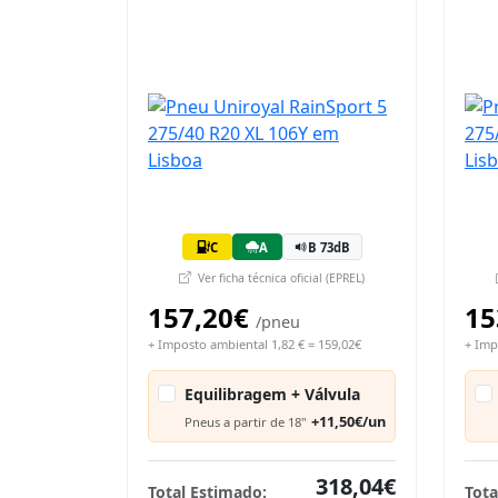
C
A
B 73dB
Ver ficha técnica oficial (EPREL)
157,20€
15
/pneu
+ Imposto ambiental 1,82 € = 159,02€
+ Imp
Equilibragem + Válvula
+11,50€/un
Pneus a partir de 18"
318,04€
Total Estimado:
Tota