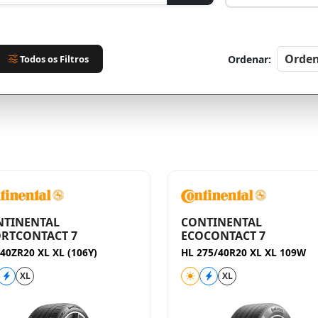
Todos os Filtros
Ordenar:
NTINENTAL
CONTINENTAL
RTCONTACT 7
ECOCONTACT 7
40ZR20 XL XL (106Y)
HL 275/40R20 XL XL 109W
XL
XL