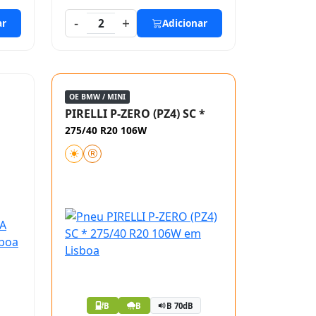
-
+
ar
2
Adicionar
OE BMW / MINI
PIRELLI P-ZERO (PZ4) SC *
275/40 R20 106W
B
B
B 70dB