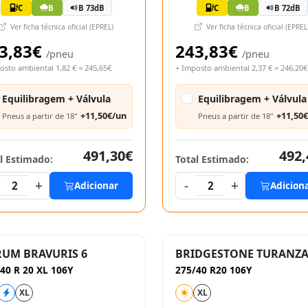
C
B
B 73dB
C
B
B 72dB
Ver ficha técnica oficial (EPREL)
Ver ficha técnica oficial (EPREL
3,83€
243,83€
/pneu
/pneu
osto ambiental 1,82 € = 245,65€
+ Imposto ambiental 2,37 € = 246,20€
Equilibragem + Válvula
Equilibragem + Válvula
+11,50€/un
+11,50
Pneus a partir de 18"
Pneus a partir de 18"
491,30€
492,
l Estimado:
Total Estimado:
+
-
+
2
Adicionar
2
Adicion
UM BRAVURIS 6
BRIDGESTONE TURANZA
40 R 20 XL 106Y
275/40 R20 106Y
XL
XL