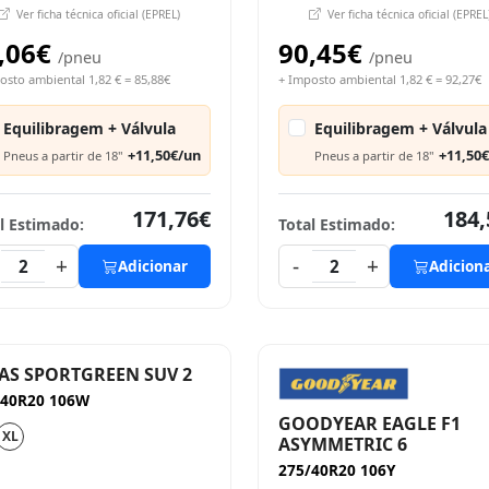
Ver ficha técnica oficial (EPREL)
Ver ficha técnica oficial (EPREL
,06€
90,45€
/pneu
/pneu
osto ambiental 1,82 € = 85,88€
+ Imposto ambiental 1,82 € = 92,27€
Equilibragem + Válvula
Equilibragem + Válvula
+11,50€/un
+11,50
Pneus a partir de 18"
Pneus a partir de 18"
171,76€
184,
l Estimado:
Total Estimado:
+
-
+
2
Adicionar
2
Adicion
AS SPORTGREEN SUV 2
/40R20 106W
GOODYEAR EAGLE F1
XL
ASYMMETRIC 6
275/40R20 106Y