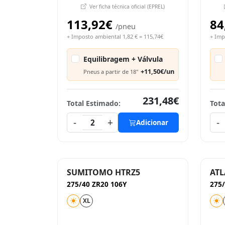
Ver ficha técnica oficial (EPREL)
113,92€
84
/pneu
+ Imposto ambiental 1,82 € = 115,74€
+ Imp
Equilibragem + Válvula
+11,50€/un
Pneus a partir de 18"
231,48€
Total Estimado:
Tota
-
+
-
2
Adicionar
SUMITOMO HTRZ5
ATL
275/40 ZR20 106Y
275
XL