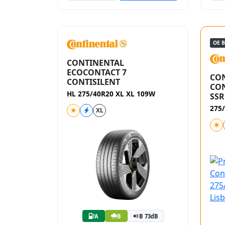
OE 
CONTINENTAL
ECOCONTACT 7
CO
CONTISILENT
CON
HL 275/40R20 XL XL 109W
SSR
275
XL
A
B
B 73dB