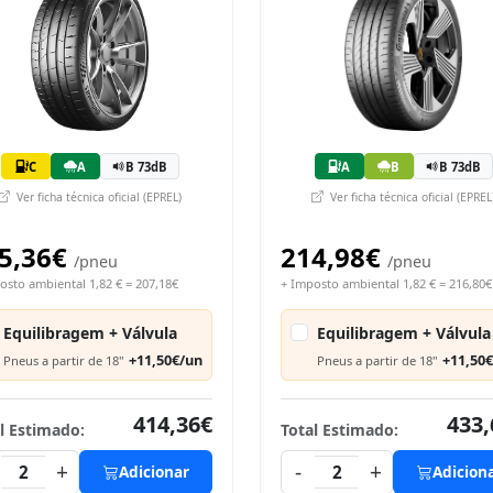
C
A
B 73dB
A
B
B 73dB
Ver ficha técnica oficial (EPREL)
Ver ficha técnica oficial (EPREL
5,36€
214,98€
/pneu
/pneu
osto ambiental 1,82 € = 207,18€
+ Imposto ambiental 1,82 € = 216,80€
Equilibragem + Válvula
Equilibragem + Válvula
+11,50€/un
+11,50
Pneus a partir de 18"
Pneus a partir de 18"
414,36€
433,
l Estimado:
Total Estimado:
+
-
+
2
Adicionar
2
Adicion