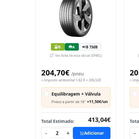
B
A
B 73dB
Ver ficha técnica oficial (EPREL)
204,70€
20
/pneu
+ Imposto ambiental 1,82 € = 206,52€
+ Imp
Equilibragem + Válvula
+11,50€/un
Pneus a partir de 18"
413,04€
Total Estimado:
Tota
-
+
-
2
Adicionar