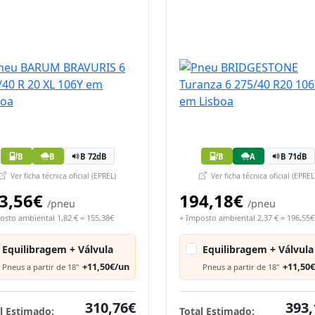
B
B
B 72dB
B
A
B 71dB
Ver ficha técnica oficial (EPREL)
Ver ficha técnica oficial (EPREL
3,56€
194,18€
/pneu
/pneu
osto ambiental 1,82 € = 155,38€
+ Imposto ambiental 2,37 € = 196,55€
Equilibragem + Válvula
Equilibragem + Válvula
+11,50€/un
+11,50
Pneus a partir de 18"
Pneus a partir de 18"
310,76€
393,
l Estimado:
Total Estimado: