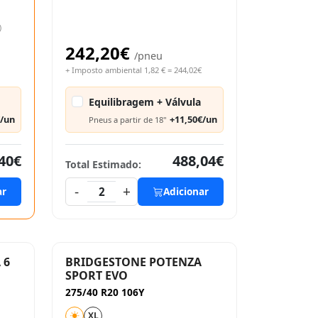
)
242,20€
/pneu
+ Imposto ambiental 1,82 € = 244,02€
Equilibragem + Válvula
€/un
+11,50€/un
Pneus a partir de 18"
40€
488,04€
Total Estimado:
-
+
ar
2
Adicionar
 6
BRIDGESTONE POTENZA
SPORT EVO
275/40 R20 106Y
XL