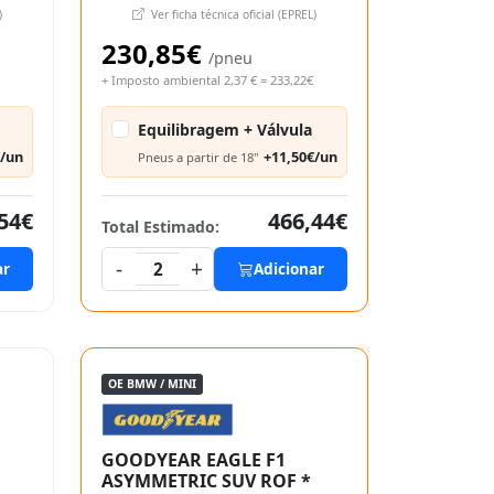
)
Ver ficha técnica oficial (EPREL)
230,85€
/pneu
+ Imposto ambiental 2,37 € = 233,22€
Equilibragem + Válvula
€/un
+11,50€/un
Pneus a partir de 18"
54€
466,44€
Total Estimado:
-
+
ar
2
Adicionar
OE BMW / MINI
GOODYEAR EAGLE F1
ASYMMETRIC SUV ROF *