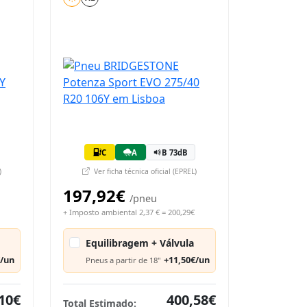
C
A
B 73dB
)
Ver ficha técnica oficial (EPREL)
197,92€
/pneu
+ Imposto ambiental 2,37 € = 200,29€
Equilibragem + Válvula
€/un
+11,50€/un
Pneus a partir de 18"
10€
400,58€
Total Estimado: