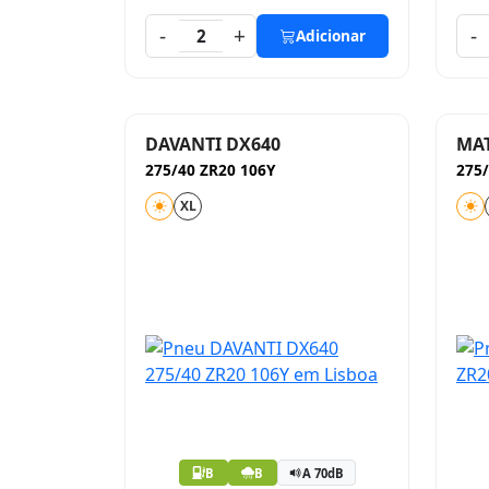
-
+
-
2
Adicionar
DAVANTI DX640
MA
275/40 ZR20 106Y
275/
XL
B
B
A 70dB