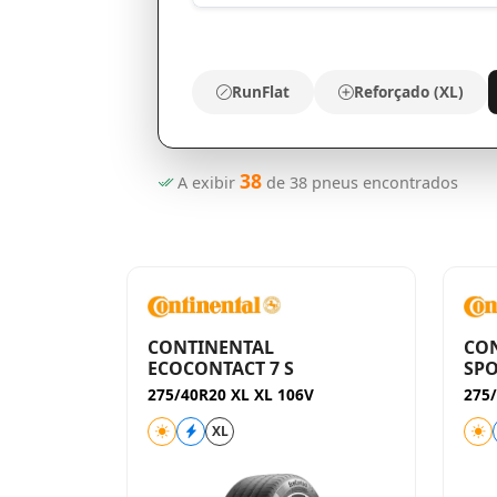
RunFlat
Reforçado (XL)
38
A exibir
de
38
pneus encontrados
CONTINENTAL
CO
ECOCONTACT 7 S
SPO
275/40R20 XL XL 106V
275/
XL