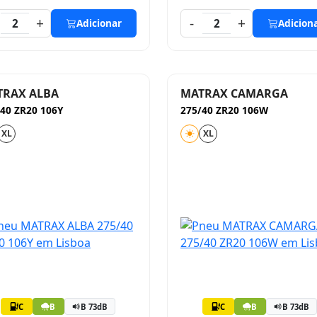
+
-
+
2
Adicionar
2
Adicion
TRAX ALBA
MATRAX CAMARGA
40 ZR20 106Y
275/40 ZR20 106W
XL
XL
C
B
B 73dB
C
B
B 73dB