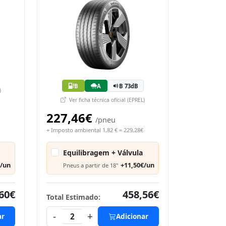
B
A
B 73dB
)
Ver ficha técnica oficial (EPREL)
227,46€
/pneu
+ Imposto ambiental 1,82 € = 229,28€
Equilibragem + Válvula
€/un
+11,50€/un
Pneus a partir de 18"
60€
458,56€
Total Estimado:
-
+
ar
2
Adicionar