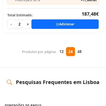
+11,50€/un
Pneus a partir de 18"
187,48€
Total Estimado:
-
+
2
Adicionar
12
24
48
Produtos por página
Pesquisas Frequentes em Lisboa
DIMENSÕES DE PNEUS