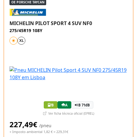
OE PORSCHE TAYCAN
MICHELIN PILOT SPORT 4 SUV NF0
275/45R19 108Y
XL
B
A
B 71dB
Ver ficha técnica oficial (EPREL)
227,49€
/pneu
+ Imposto ambiental 1,82 € = 229,31€