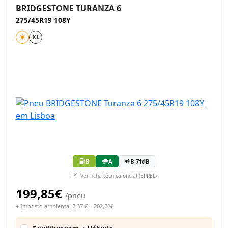
BRIDGESTONE TURANZA 6
275/45R19 108Y
XL
B
A
B 71dB
Ver ficha técnica oficial (EPREL)
199,85€
/pneu
+ Imposto ambiental 2,37 € = 202,22€