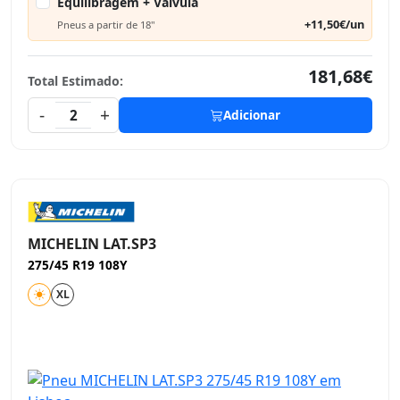
Equilibragem + Válvula
+11,50€/un
Pneus a partir de 18"
181,68€
Total Estimado:
-
+
2
Adicionar
MICHELIN LAT.SP3
275/45 R19 108Y
XL