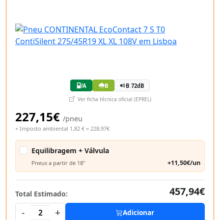
A
B
B 72dB
Ver ficha técnica oficial (EPREL)
227,15€
/pneu
+ Imposto ambiental 1,82 € = 228,97€
Equilibragem + Válvula
+11,50€/un
Pneus a partir de 18"
457,94€
Total Estimado:
-
+
2
Adicionar