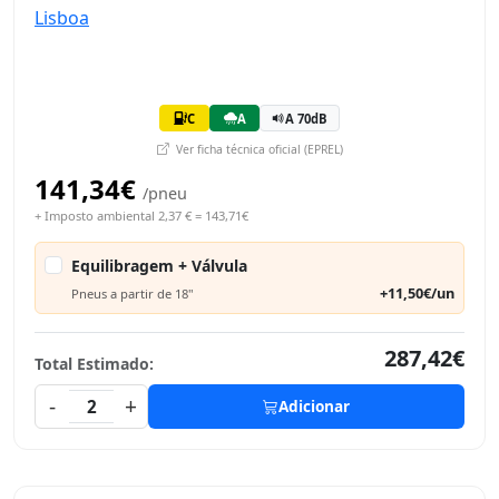
C
A
A 70dB
Ver ficha técnica oficial (EPREL)
141,34€
/pneu
+ Imposto ambiental 2,37 € = 143,71€
Equilibragem + Válvula
+11,50€/un
Pneus a partir de 18"
287,42€
Total Estimado:
-
+
2
Adicionar