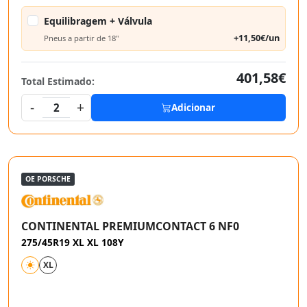
Equilibragem + Válvula
+11,50€/un
Pneus a partir de 18"
401,58€
Total Estimado:
-
+
2
Adicionar
OE PORSCHE
CONTINENTAL PREMIUMCONTACT 6 NF0
275/45R19 XL XL 108Y
XL