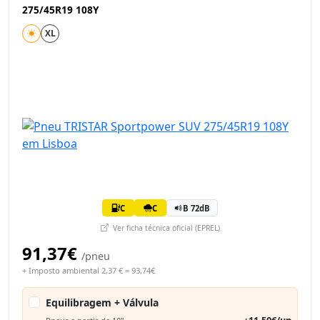
275/45R19 108Y
XL
C
C
B 72dB
Ver ficha técnica oficial (EPREL)
91,37€
/pneu
+ Imposto ambiental 2,37 € = 93,74€
Equilibragem + Válvula