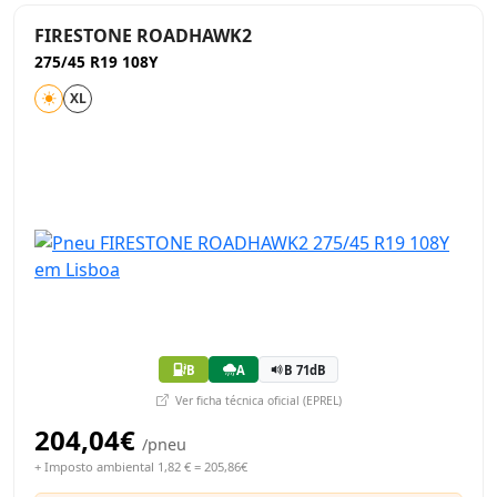
FIRESTONE ROADHAWK2
275/45 R19 108Y
XL
B
A
B 71dB
Ver ficha técnica oficial (EPREL)
204,04€
/pneu
+ Imposto ambiental 1,82 € = 205,86€