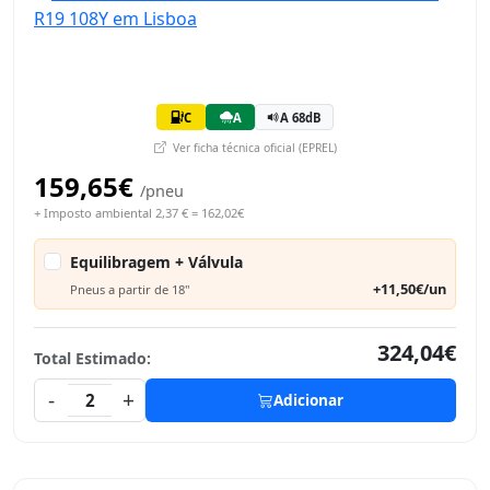
C
A
A 68dB
Ver ficha técnica oficial (EPREL)
159,65€
/pneu
+ Imposto ambiental 2,37 € = 162,02€
Equilibragem + Válvula
+11,50€/un
Pneus a partir de 18"
324,04€
Total Estimado:
-
+
2
Adicionar