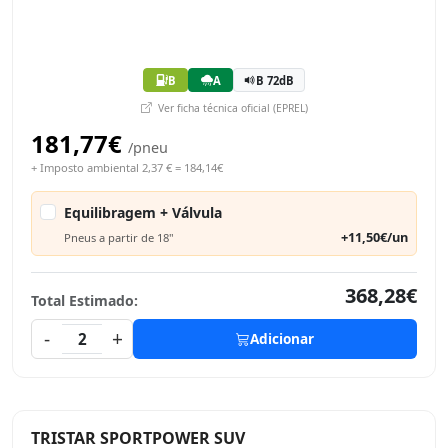
B
A
B 72dB
Ver ficha técnica oficial (EPREL)
181,77€
/pneu
+ Imposto ambiental 2,37 € = 184,14€
Equilibragem + Válvula
+11,50€/un
Pneus a partir de 18"
368,28€
Total Estimado:
-
+
2
Adicionar
TRISTAR SPORTPOWER SUV