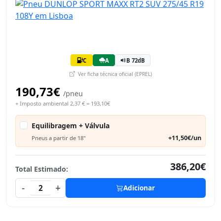
C
A
B 72dB
Ver ficha técnica oficial (EPREL)
190,73€
/pneu
+ Imposto ambiental 2,37 € = 193,10€
Equilibragem + Válvula
+11,50€/un
Pneus a partir de 18"
386,20€
Total Estimado:
-
+
2
Adicionar