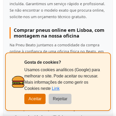
incluída. Garantimos um serviço rápido e profissional.
Se não encontrar o modelo exato que procura online,
solicite-nos um orçamento técnico gratuito.
Comprar pneus online em Lisboa, com
montagem na nossa oficina
Na Pneu Beato juntamos a comodidade da compra
online à confiança de uma oficina física no Beato, em
Lisboa. Pesquise a medida do seu pneu, compare as
Gosta de cookies?
melhores marcas do mercado e agende a montagem
Usamos cookies analíticos (Google) para
no dia e hora que lhe der mais jeito. Trabalhamos
melhorar o site. Pode aceitar ou recusar.
apenas com pneus novos, a preços competitivos e
Mais informações de como gerir os
com o aconselhamento de quem é
agente
Cookies neste
Link
ContiService certificado
, porque acreditamos que
segurança e poupança devem andar de mãos dadas.
Aceitar
Rejeitar
Pneus para cada tipo de condução e veículo