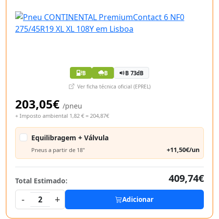
B
B
B 73dB
Ver ficha técnica oficial (EPREL)
203,05€
/pneu
+ Imposto ambiental 1,82 € = 204,87€
Equilibragem + Válvula
+11,50€/un
Pneus a partir de 18"
409,74€
Total Estimado:
-
+
2
Adicionar