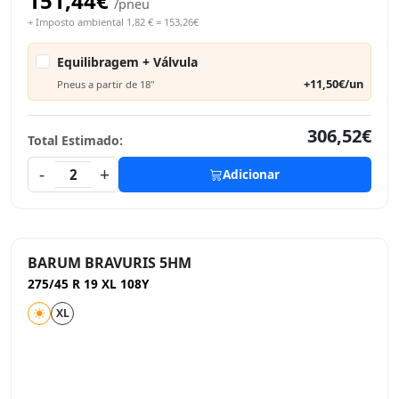
151,44€
/pneu
+ Imposto ambiental 1,82 € = 153,26€
Equilibragem + Válvula
+11,50€/un
Pneus a partir de 18"
306,52€
Total Estimado:
-
+
2
Adicionar
BARUM BRAVURIS 5HM
275/45 R 19 XL 108Y
XL