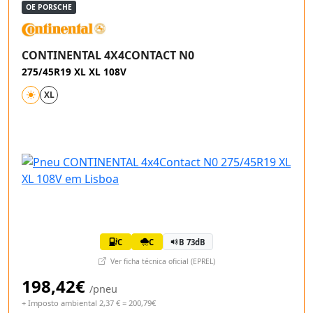
OE PORSCHE
CONTINENTAL 4X4CONTACT N0
275/45R19 XL XL 108V
XL
C
C
B 73dB
Ver ficha técnica oficial (EPREL)
198,42€
/pneu
+ Imposto ambiental 2,37 € = 200,79€