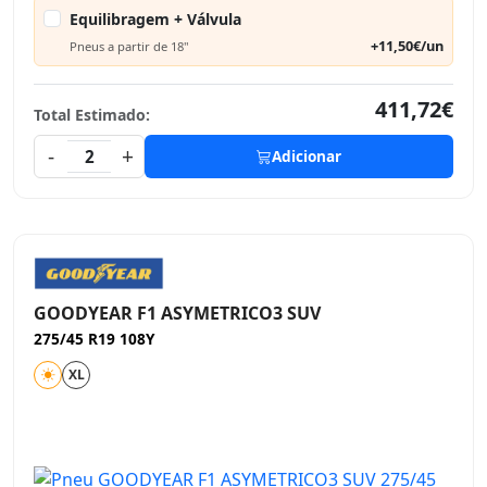
Equilibragem + Válvula
+11,50€/un
Pneus a partir de 18"
411,72€
Total Estimado:
-
+
2
Adicionar
GOODYEAR F1 ASYMETRICO3 SUV
275/45 R19 108Y
XL