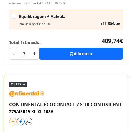
+ Imposto ambiental 1,82 € = 204,87€
Equilibragem + Válvula
+11,50€/un
Pneus a partir de 18"
409,74€
Total Estimado:
-
+
2
Adicionar
OE TESLA
CONTINENTAL ECOCONTACT 7 S T0 CONTISILENT
275/45R19 XL XL 108V
XL