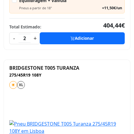
Equilibragem + Válvula
+11,50€/un
Pneus a partir de 18"
404,44€
Total Estimado:
-
+
2
Adicionar
BRIDGESTONE T005 TURANZA
275/45R19 108Y
XL