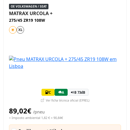
OE VOLKSWAGEN / SEAT
MATRAX URCOLA +
275/45 ZR19 108W
XL
C
A
B 73dB
Ver ficha técnica oficial (EPREL)
89,02€
/pneu
+ Imposto ambiental 1,82 € = 90,84€