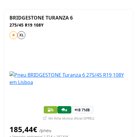
BRIDGESTONE TURANZA 6
275/45 R19 108Y
XL
b
a
B 71dB
Ver ficha técnica oficial (EPREL)
185,44€
/pneu
+ Imposto ambiental 2,37 € = 187,81€