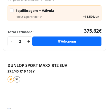
Equilibragem + Válvula
+11,50€/un
Pneus a partir de 18"
375,62€
Total Estimado:
-
+
2
Adicionar
DUNLOP SPORT MAXX RT2 SUV
275/45 R19 108Y
XL