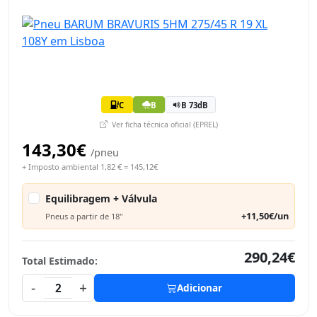
C
B
B 73dB
Ver ficha técnica oficial (EPREL)
143,30€
/pneu
+ Imposto ambiental 1,82 € = 145,12€
Equilibragem + Válvula
+11,50€/un
Pneus a partir de 18"
290,24€
Total Estimado:
-
+
2
Adicionar