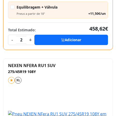
Equilibragem + Válvula
+11,50€/un
Pneus a partir de 18"
458,62€
Total Estimado:
-
+
2
Adicionar
NEXEN NFERA RU1 SUV
275/45R19 108Y
XL