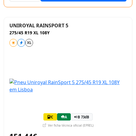
UNIROYAL RAINSPORT 5
275/45 R19 XL 108Y
XL
C
A
B 73dB
Ver ficha técnica oficial (EPREL)