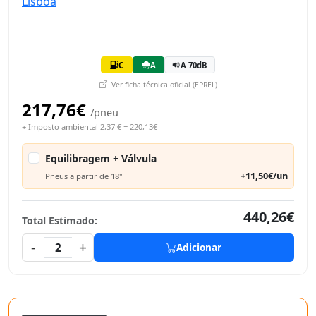
C
A
A 70dB
Ver ficha técnica oficial (EPREL)
217,76€
/pneu
+ Imposto ambiental 2,37 € = 220,13€
Equilibragem + Válvula
+11,50€/un
Pneus a partir de 18"
440,26€
Total Estimado:
-
+
2
Adicionar