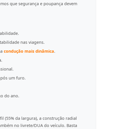
tamos que segurança e poupança devem
abilidade.
tabilidade nas viagens.
ma
condução mais dinâmica
.
a.
sional.
pós um furo.
go do ano.
fil (55% da largura), a construção radial
 também no livrete/DUA do veículo. Basta