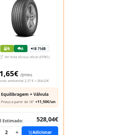
B
A
B 71dB
Ver ficha técnica oficial (EPREL)
1,65€
/pneu
osto ambiental 2,37 € = 264,02€
Equilibragem + Válvula
+11,50€/un
Pneus a partir de 18"
528,04€
l Estimado:
+
2
Adicionar