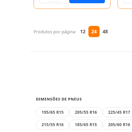
12
24
48
Produtos por página
DIMENSÕES DE PNEUS
195/65 R15
205/55 R16
225/45 R17
215/55 R16
185/65 R15
205/60 R16