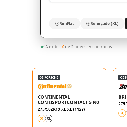
RunFlat
Reforçado (XL)
2
A exibir
de
2
pneus encontrados
OE PORSCHE
OE 
CONTINENTAL
BRI
CONTISPORTCONTACT 5 N0
275/
275/50ZR19 XL XL (112Y)
XL