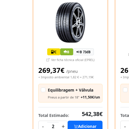
C
B
B 73dB
Ver ficha técnica oficial (EPREL)
269,37€
26
/pneu
+ Imposto ambiental 1,82 € = 271,19€
+ Imp
Equilibragem + Válvula
+11,50€/un
Pneus a partir de 18"
542,38€
Total Estimado:
Tota
-
+
-
2
Adicionar