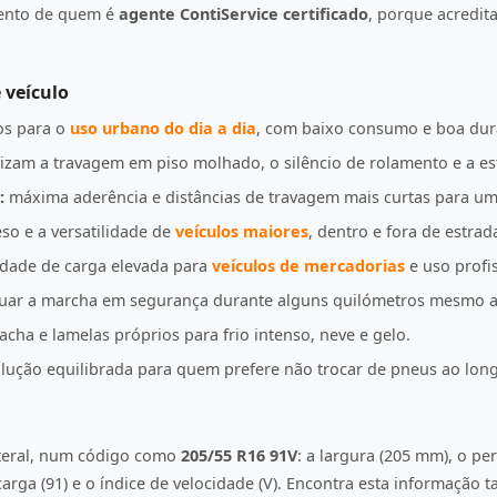
mento de quem é
agente ContiService certificado
, porque acredi
 veículo
s para o
uso urbano do dia a dia
, com baixo consumo e boa dur
izam a travagem em piso molhado, o silêncio de rolamento e a es
:
máxima aderência e distâncias de travagem mais curtas para u
so e a versatilidade de
veículos maiores
, dentro e fora de estrad
idade de carga elevada para
veículos de mercadorias
e uso profis
uar a marcha em segurança durante alguns quilómetros mesmo a
ha e lamelas próprios para frio intenso, neve e gelo.
ução equilibrada para quem prefere não trocar de pneus ao lon
ateral, num código como
205/55 R16 91V
: a largura (205 mm), o per
e carga (91) e o índice de velocidade (V). Encontra esta informação