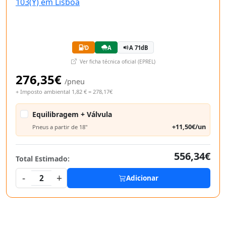
D
A
A 71dB
Ver ficha técnica oficial (EPREL)
276,35€
/pneu
+ Imposto ambiental 1,82 € = 278,17€
Equilibragem + Válvula
+11,50€/un
Pneus a partir de 18"
556,34€
Total Estimado:
-
+
2
Adicionar