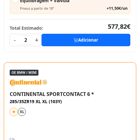
Equilibragem + Válvula
+11,50€/un
Pneus a partir de 18"
577,82€
Total Estimado:
-
+
2
Adicionar
OE BMW / MINI
CONTINENTAL SPORTCONTACT 6 *
285/35ZR19 XL XL (103Y)
XL