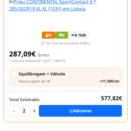
D
B
B 75dB
Ver ficha técnica oficial (EPREL)
287,09€
/pneu
+ Imposto ambiental 1,82 € = 288,91€
Equilibragem + Válvula
+11,50€/un
Pneus a partir de 18"
577,82€
Total Estimado:
-
+
2
Adicionar