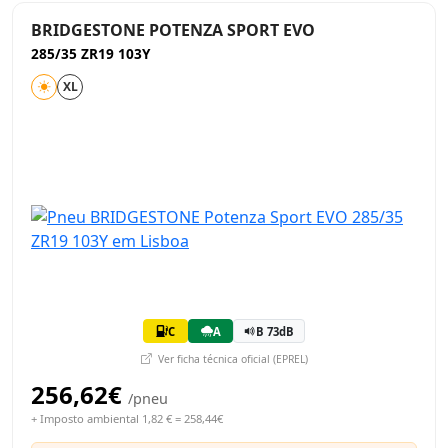
BRIDGESTONE POTENZA SPORT EVO
285/35 ZR19 103Y
XL
C
A
B 73dB
Ver ficha técnica oficial (EPREL)
256,62€
/pneu
+ Imposto ambiental 1,82 € = 258,44€