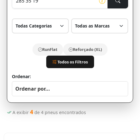
RunFlat
Reforçado (XL)
Todos os Filtros
Ordenar:
4
A exibir
de
4
pneus encontrados