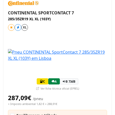
CONTINENTAL SPORTCONTACT 7
285/35ZR19 XL XL (103Y)
XL
C
A
B 73dB
Ver ficha técnica oficial (EPREL)
287,09€
/pneu
+ Imposto ambiental 1,82 € = 288,91€