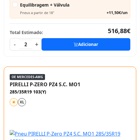
Equilibragem + Válvula
+11,50€/un
Pneus a partir de 18"
516,88€
Total Estimado:
-
+
2
Adicionar
OE MERCEDES-AMG
PIRELLI P-ZERO PZ4 S.C. MO1
285/35R19 103(Y)
XL