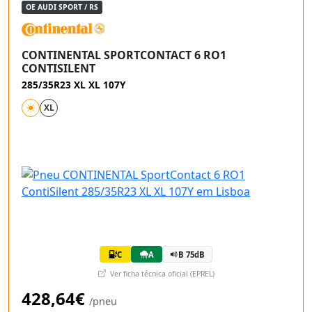
OE AUDI SPORT / RS
CONTINENTAL SPORTCONTACT 6 RO1
CONTISILENT
285/35R23 XL XL 107Y
XL
C
A
B 75dB
Ver ficha técnica oficial (EPREL)
428,64€
/pneu