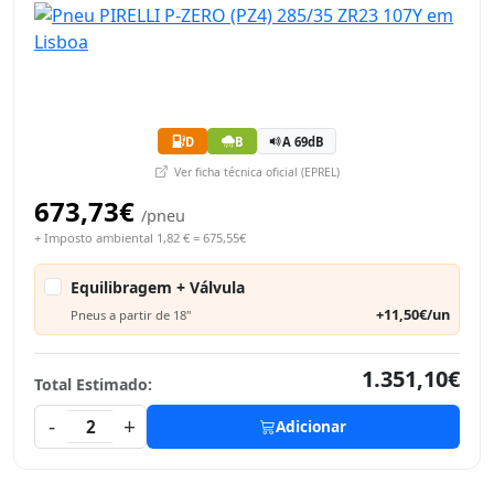
D
B
A 69dB
Ver ficha técnica oficial (EPREL)
673,73€
/pneu
+ Imposto ambiental 1,82 € = 675,55€
Equilibragem + Válvula
+11,50€/un
Pneus a partir de 18"
1.351,10€
Total Estimado:
-
+
2
Adicionar