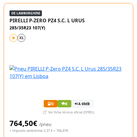
OE LAMBORGHINI
PIRELLI P-ZERO PZ4 S.C. L URUS
285/35R23 107(Y)
XL
D
B
A 69dB
Ver ficha técnica oficial (EPREL)
764,50€
/pneu
+ Imposto ambiental 2,37 € = 766,87€