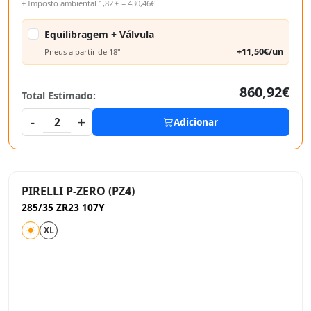
+ Imposto ambiental 1,82 € = 430,46€
Equilibragem + Válvula
+11,50€/un
Pneus a partir de 18"
860,92€
Total Estimado:
-
+
2
Adicionar
PIRELLI P-ZERO (PZ4)
285/35 ZR23 107Y
XL