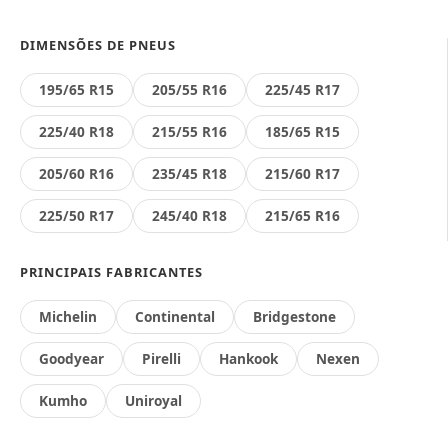
DIMENSÕES DE PNEUS
195/65 R15
205/55 R16
225/45 R17
225/40 R18
215/55 R16
185/65 R15
205/60 R16
235/45 R18
215/60 R17
225/50 R17
245/40 R18
215/65 R16
PRINCIPAIS FABRICANTES
Michelin
Continental
Bridgestone
Goodyear
Pirelli
Hankook
Nexen
Kumho
Uniroyal