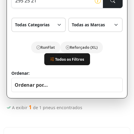
RunFlat
Reforçado (XL)
Todos os Filtros
Ordenar:
1
A exibir
de
1
pneus encontrados