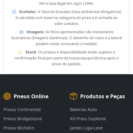
IVA à taxa legal em vigor (23%).
EcoValor:
A Taxa de Ecovalor (taxa ambiental obrigatória)
é calculada com base na categoria do pneu e é somada ao
valor unitário.
Imagens:
As fotos apresentadas são meramente
ilustrativas (Imagens Genéricas). O desenho do rasto e a lateral
podem variar consoante a medida.
Stock:
Os preços e disponibilidade estão sujeitos a
confirmação final por parte da nossa equipa técnica após o
envio do pedido.
Pneus Online
Produtos e Peças
Pneus Continental
Baterias Auto
Pneus Bridgestone
Kit Pneu Suplente
Pneus Michelin
Jantes Liga-Leve