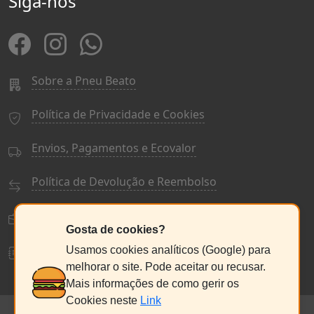
Siga-nos
Sobre a Pneu Beato
Política de Privacidade e Cookies
Envios, Pagamentos e Ecovalor
Política de Devolução e Reembolso
Termos e Condições Gerais
Gosta de cookies?
Livro de Reclamações
Usamos cookies analíticos (Google) para
melhorar o site. Pode aceitar ou recusar.
Mais informações de como gerir os
Cookies neste
Link
© PneuBeato 2025
de Alberto Alexandre Silva Alves