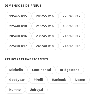
DIMENSÕES DE PNEUS
195/65 R15
205/55 R16
225/45 R17
225/40 R18
215/55 R16
185/65 R15
205/60 R16
235/45 R18
215/60 R17
225/50 R17
245/40 R18
215/65 R16
PRINCIPAIS FABRICANTES
Michelin
Continental
Bridgestone
Goodyear
Pirelli
Hankook
Nexen
Kumho
Uniroyal