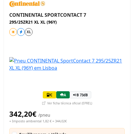
CONTINENTAL SPORTCONTACT 7
295/25ZR21 XL XL (96Y)
XL
C
A
B 73dB
Ver ficha técnica oficial (EPREL)
342,20€
/pneu
+ Imposto ambiental 1,82 € = 344,02€