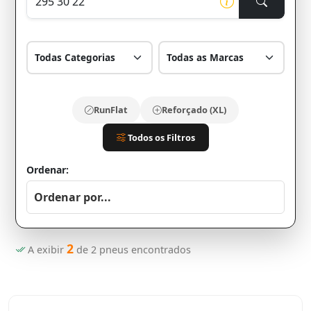
RunFlat
Reforçado (XL)
Todos os Filtros
Ordenar:
2
A exibir
de
2
pneus encontrados