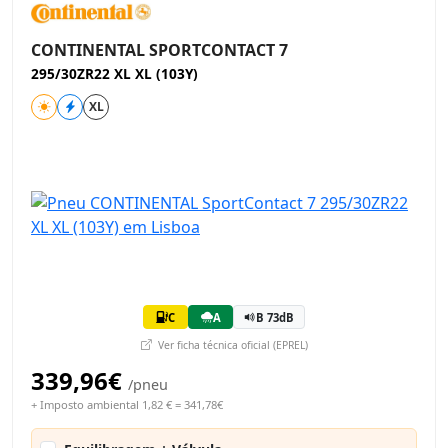
CONTINENTAL SPORTCONTACT 7
295/30ZR22 XL XL (103Y)
XL
C
A
B 73dB
Ver ficha técnica oficial (EPREL)
339,96€
/pneu
+ Imposto ambiental 1,82 € = 341,78€