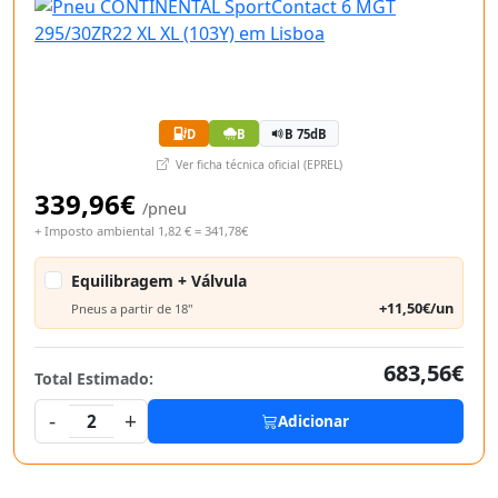
D
B
B 75dB
Ver ficha técnica oficial (EPREL)
339,96€
/pneu
+ Imposto ambiental 1,82 € = 341,78€
Equilibragem + Válvula
+11,50€/un
Pneus a partir de 18"
683,56€
Total Estimado:
-
+
2
Adicionar