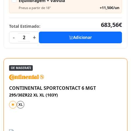
Equilibragem + Válvula
+11,50€/un
Pneus a partir de 18"
683,56€
Total Estimado:
-
+
2
Adicionar
OE MASERATI
CONTINENTAL SPORTCONTACT 6 MGT
295/30ZR22 XL XL (103Y)
XL