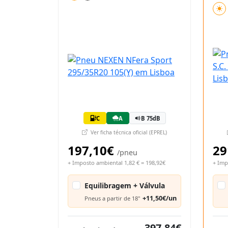
C
A
B 75dB
Ver ficha técnica oficial (EPREL)
197,10€
29
/pneu
+ Imposto ambiental 1,82 € = 198,92€
+ Imp
Equilibragem + Válvula
+11,50€/un
Pneus a partir de 18"
397,84€