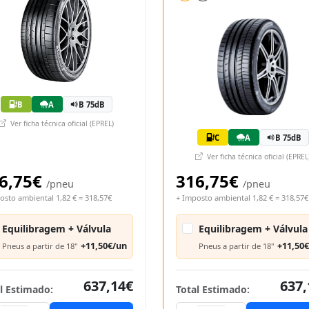
B
A
B 75dB
Ver ficha técnica oficial (EPREL)
C
A
B 75dB
Ver ficha técnica oficial (EPREL
6,75€
316,75€
/pneu
/pneu
osto ambiental 1,82 € = 318,57€
+ Imposto ambiental 1,82 € = 318,57€
Equilibragem + Válvula
Equilibragem + Válvula
+11,50€/un
+11,50
Pneus a partir de 18"
Pneus a partir de 18"
637,14€
637,
l Estimado:
Total Estimado: