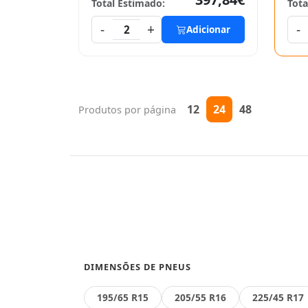
Total Estimado:
Tota
-
+
-
2
Adicionar
12
24
48
Produtos por página
DIMENSÕES DE PNEUS
195/65 R15
205/55 R16
225/45 R17