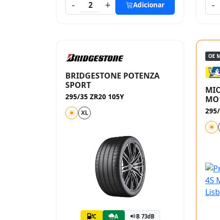
-
+
-
2
Adicionar
OE 
BRIDGESTONE POTENZA
SPORT
MIC
295/35 ZR20 105Y
MO
295/
XL
C
A
B 73dB