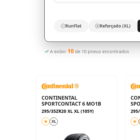
RunFlat
Reforçado (XL)
10
A exibir
de
10
pneus encontrados
CONTINENTAL
CO
SPORTCONTACT 6 MO1B
SP
295/35ZR20 XL XL (105Y)
295/
XL