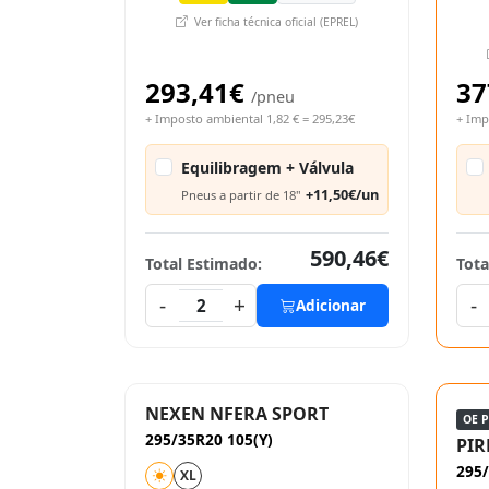
Ver ficha técnica oficial (EPREL)
293,41€
37
/pneu
+ Imposto ambiental 1,82 € = 295,23€
+ Imp
Equilibragem + Válvula
+11,50€/un
Pneus a partir de 18"
590,46€
Total Estimado:
Tota
-
+
-
2
Adicionar
NEXEN NFERA SPORT
OE 
295/35R20 105(Y)
PIR
295/
XL