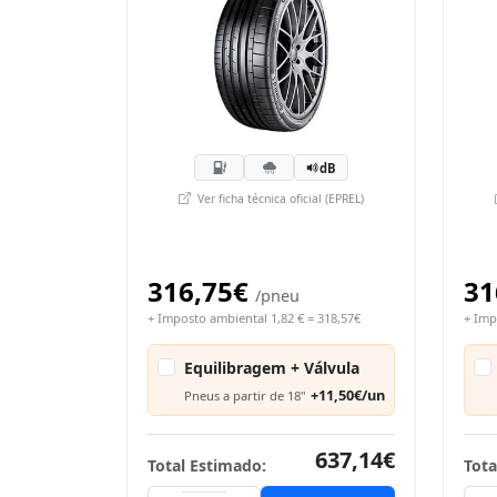
dB
Ver ficha técnica oficial (EPREL)
316,75€
31
/pneu
+ Imposto ambiental 1,82 € = 318,57€
+ Imp
Equilibragem + Válvula
+11,50€/un
Pneus a partir de 18"
637,14€
Total Estimado:
Tota