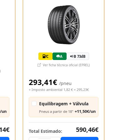
C
A
B 73dB
Ver ficha técnica oficial (EPREL)
)
293,41€
/pneu
+ Imposto ambiental 1,82 € = 295,23€
Equilibragem + Válvula
€/un
+11,50€/un
Pneus a partir de 18"
14€
590,46€
Total Estimado: