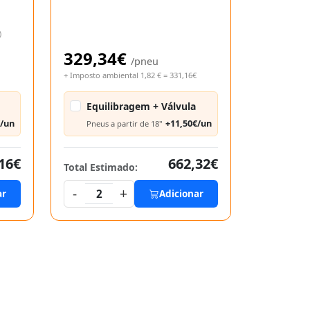
)
329,34€
/pneu
+ Imposto ambiental 1,82 € = 331,16€
Equilibragem + Válvula
€/un
+11,50€/un
Pneus a partir de 18"
16€
662,32€
Total Estimado:
-
+
ar
2
Adicionar