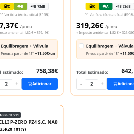
C
B
B 73dB
C
A
B 73dB
Ver ficha técnica oficial (EPREL)
Ver ficha técnica oficial (EPREL
7,37€
319,26€
/pneu
/pneu
osto ambiental 1,82 € = 379,19€
+ Imposto ambiental 1,82 € = 321,08€
Equilibragem + Válvula
Equilibragem + Válvula
+11,50€/un
+11,50
Pneus a partir de 18"
Pneus a partir de 18"
758,38€
642,
l Estimado:
Total Estimado:
+
-
+
2
Adicionar
2
Adicion
PORSCHE 911
ELLI P-ZERO PZ4 S.C. NA0
35R20 101(Y)