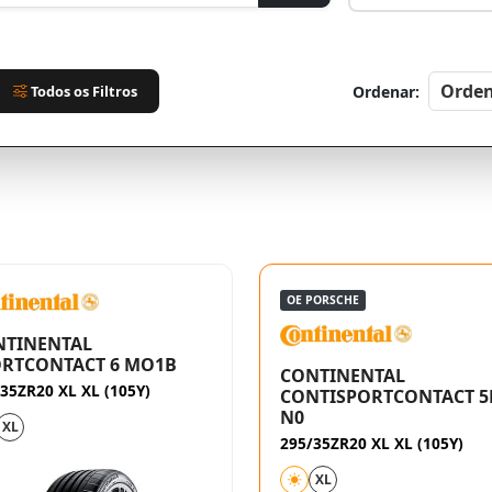
Todos os Filtros
Ordenar:
OE PORSCHE
NTINENTAL
ORTCONTACT 6 MO1B
CONTINENTAL
35ZR20 XL XL (105Y)
CONTISPORTCONTACT 5
N0
XL
295/35ZR20 XL XL (105Y)
XL