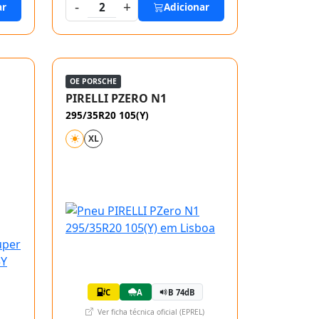
-
+
ar
2
Adicionar
OE PORSCHE
PIRELLI PZERO N1
295/35R20 105(Y)
XL
C
A
B 74dB
Ver ficha técnica oficial (EPREL)