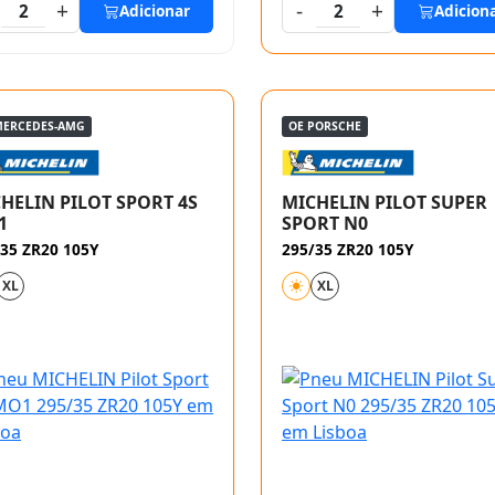
+
-
+
2
Adicionar
2
Adicion
MERCEDES-AMG
OE PORSCHE
HELIN PILOT SPORT 4S
MICHELIN PILOT SUPER
1
SPORT N0
35 ZR20 105Y
295/35 ZR20 105Y
XL
XL