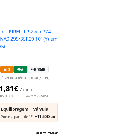
D
A
B 73dB
Ver ficha técnica oficial (EPREL)
1,81€
/pneu
osto ambiental 1,82 € = 293,63€
Equilibragem + Válvula
+11,50€/un
Pneus a partir de 18"
587,26€