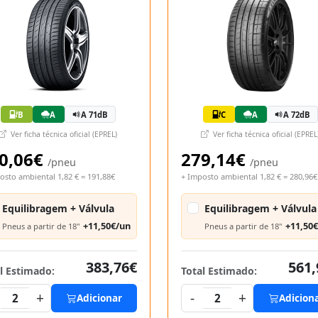
B
A
A 71dB
C
A
A 72dB
Ver ficha técnica oficial (EPREL)
Ver ficha técnica oficial (EPREL
0,06€
279,14€
/pneu
/pneu
osto ambiental 1,82 € = 191,88€
+ Imposto ambiental 1,82 € = 280,96€
Equilibragem + Válvula
Equilibragem + Válvula
+11,50€/un
+11,50
Pneus a partir de 18"
Pneus a partir de 18"
383,76€
561,
l Estimado:
Total Estimado:
+
-
+
2
Adicionar
2
Adicion