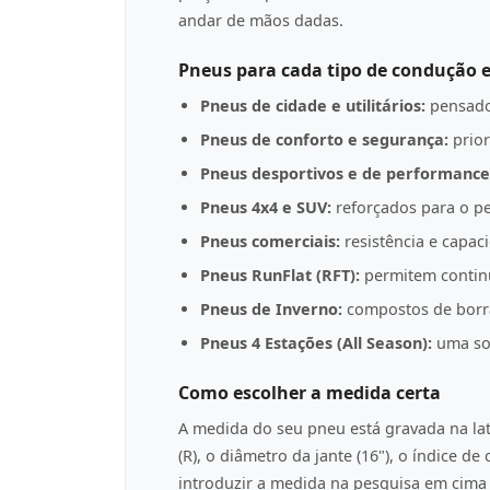
andar de mãos dadas.
Pneus para cada tipo de condução e
Pneus de cidade e utilitários:
pensado
Pneus de conforto e segurança:
prior
Pneus desportivos e de performance
Pneus 4x4 e SUV:
reforçados para o pe
Pneus comerciais:
resistência e capac
Pneus RunFlat (RFT):
permitem contin
Pneus de Inverno:
compostos de borrac
Pneus 4 Estações (All Season):
uma sol
Como escolher a medida certa
A medida do seu pneu está gravada na l
(R), o diâmetro da jante (16"), o índice d
introduzir a medida na pesquisa em cima p