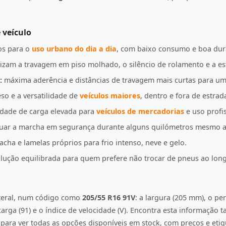
 veículo
s para o
uso urbano do dia a dia
, com baixo consumo e boa dur
izam a travagem em piso molhado, o silêncio de rolamento e a es
:
máxima aderência e distâncias de travagem mais curtas para u
so e a versatilidade de
veículos maiores
, dentro e fora de estrad
idade de carga elevada para
veículos de mercadorias
e uso profis
uar a marcha em segurança durante alguns quilómetros mesmo a
ha e lamelas próprios para frio intenso, neve e gelo.
ução equilibrada para quem prefere não trocar de pneus ao lon
ateral, num código como
205/55 R16 91V
: a largura (205 mm), o per
e carga (91) e o índice de velocidade (V). Encontra esta informação
ara ver todas as opções disponíveis em stock, com preços e etiqu