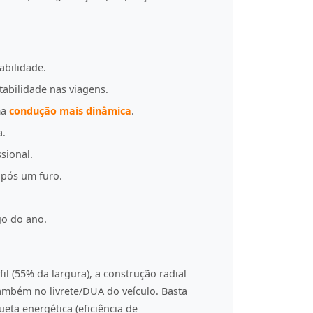
abilidade.
tabilidade nas viagens.
ma
condução mais dinâmica
.
a.
sional.
pós um furo.
go do ano.
fil (55% da largura), a construção radial
 também no livrete/DUA do veículo. Basta
eta energética (eficiência de