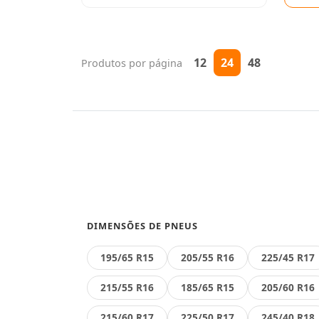
12
24
48
Produtos por página
DIMENSÕES DE PNEUS
195/65 R15
205/55 R16
225/45 R17
215/55 R16
185/65 R15
205/60 R16
215/60 R17
225/50 R17
245/40 R18