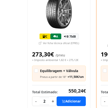
C
A
B 75dB
Ver ficha técnica oficial (EPREL)
273,30€
19
/pneu
+ Imposto ambiental 1,82 € = 275,12€
+ Imp
Equilibragem + Válvula
+11,50€/un
Pneus a partir de 18"
550,24€
Total Estimado:
Tota
-
+
-
2
Adicionar