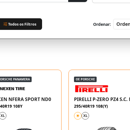
Todos os Filtros
Ordenar:
PORSCHE PANAMERA
OE PORSCHE
EN NFERA SPORT ND0
PIRELLI P-ZERO PZ4 S.C.
/40R19 108Y
295/40R19 108(Y)
XL
XL