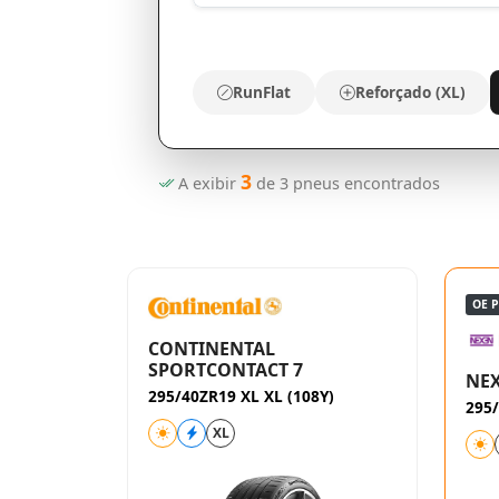
RunFlat
Reforçado (XL)
3
A exibir
de
3
pneus encontrados
OE 
CONTINENTAL
SPORTCONTACT 7
NEX
295/40ZR19 XL XL (108Y)
295
XL