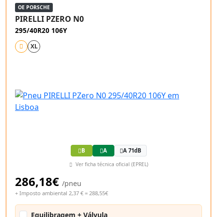
OE PORSCHE
PIRELLI PZERO N0
295/40R20 106Y
XL
B
A
A 71dB
Ver ficha técnica oficial (EPREL)
286,18€
/pneu
+ Imposto ambiental 2,37 € = 288,55€
Equilibragem + Válvula