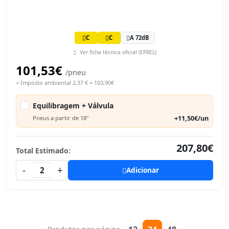
C
C
A 72dB
Ver ficha técnica oficial (EPREL)
101,53€
/pneu
+ Imposto ambiental 2,37 € = 103,90€
Equilibragem + Válvula
+11,50€/un
Pneus a partir de 18"
207,80€
Total Estimado:
-
+
2
Adicionar