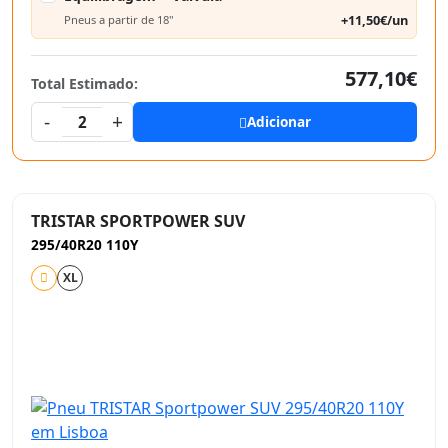
+11,50€/un
Pneus a partir de 18"
577,10€
Total Estimado:
-
+
2
Adicionar
TRISTAR SPORTPOWER SUV
295/40R20 110Y
XL