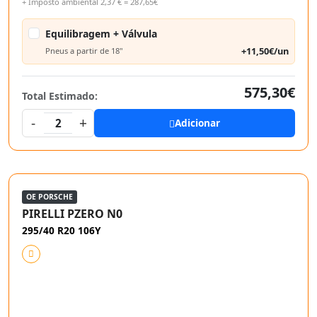
+ Imposto ambiental 2,37 € = 287,65€
Equilibragem + Válvula
+11,50€/un
Pneus a partir de 18"
575,30€
Total Estimado:
-
+
2
Adicionar
OE PORSCHE
PIRELLI PZERO N0
295/40 R20 106Y