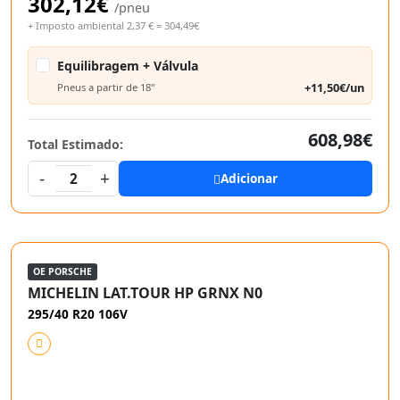
302,12€
/pneu
+ Imposto ambiental 2,37 € = 304,49€
Equilibragem + Válvula
+11,50€/un
Pneus a partir de 18"
608,98€
Total Estimado:
-
+
2
Adicionar
OE PORSCHE
MICHELIN LAT.TOUR HP GRNX N0
295/40 R20 106V