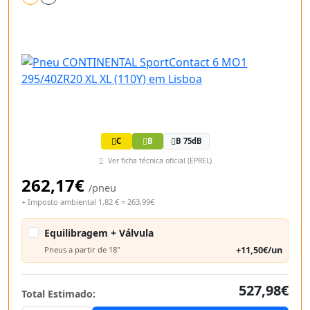
C
B
B 75dB
Ver ficha técnica oficial (EPREL)
262,17€
/pneu
+ Imposto ambiental 1,82 € = 263,99€
Equilibragem + Válvula
+11,50€/un
Pneus a partir de 18"
527,98€
Total Estimado: