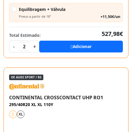
Equilibragem + Válvula
+11,50€/un
Pneus a partir de 18"
527,98€
Total Estimado:
-
+
2
Adicionar
OE AUDI SPORT / RS
CONTINENTAL CROSSCONTACT UHP RO1
295/40R20 XL XL 110Y
XL