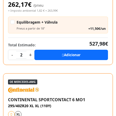
262,17€
/pneu
+ Imposto ambiental 1,82 € = 263,99€
Equilibragem + Válvula
+11,50€/un
Pneus a partir de 18"
527,98€
Total Estimado:
-
+
2
Adicionar
OE MERCEDES-AMG
CONTINENTAL SPORTCONTACT 6 MO1
295/40ZR20 XL XL (110Y)
XL