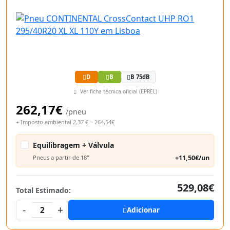
D
B
B 75dB
Ver ficha técnica oficial (EPREL)
262,17€
/pneu
+ Imposto ambiental 2,37 € = 264,54€
Equilibragem + Válvula
+11,50€/un
Pneus a partir de 18"
529,08€
Total Estimado:
-
+
2
Adicionar