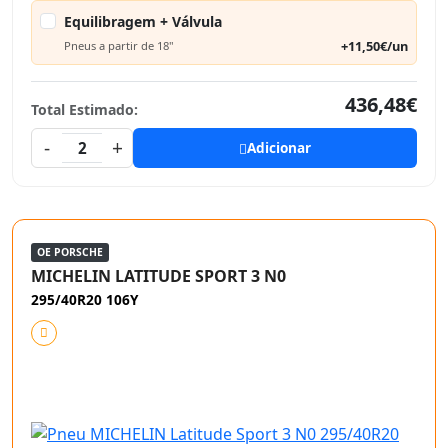
Equilibragem + Válvula
+11,50€/un
Pneus a partir de 18"
436,48€
Total Estimado:
-
+
2
Adicionar
OE PORSCHE
MICHELIN LATITUDE SPORT 3 N0
295/40R20 106Y