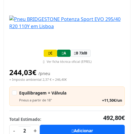
C
A
B 73dB
Ver ficha técnica oficial (EPREL)
244,03€
/pneu
+ Imposto ambiental 2,37 € = 246,40€
Equilibragem + Válvula
+11,50€/un
Pneus a partir de 18"
492,80€
Total Estimado:
-
+
2
Adicionar