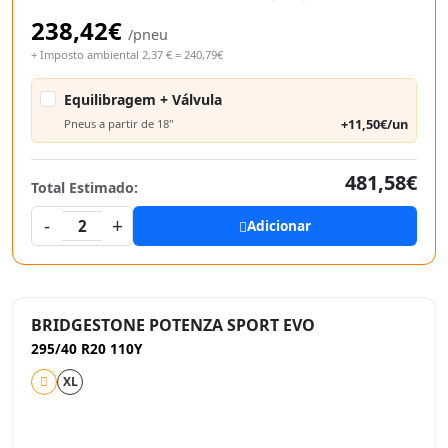
238,42€
/pneu
+ Imposto ambiental 2,37 € = 240,79€
Equilibragem + Válvula
+11,50€/un
Pneus a partir de 18"
481,58€
Total Estimado:
-
+
2
Adicionar
BRIDGESTONE POTENZA SPORT EVO
295/40 R20 110Y
XL