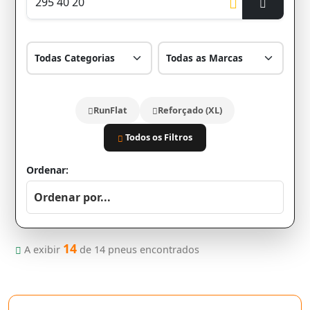
RunFlat
Reforçado (XL)
Todos os Filtros
Ordenar:
14
A exibir
de
14
pneus encontrados