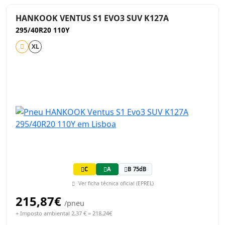
HANKOOK VENTUS S1 EVO3 SUV K127A
295/40R20 110Y
XL
C
A
B 75dB
Ver ficha técnica oficial (EPREL)
215,87€
/pneu
+ Imposto ambiental 2,37 € = 218,24€