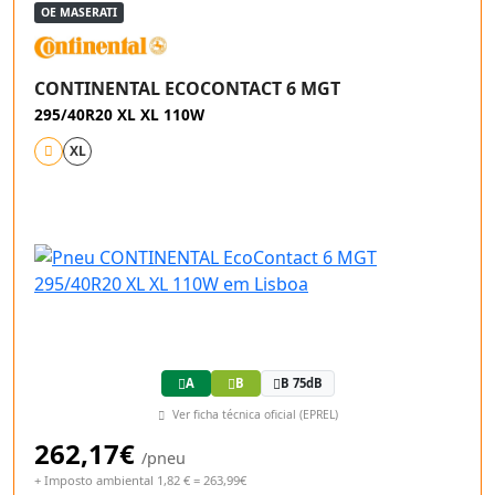
OE MASERATI
CONTINENTAL ECOCONTACT 6 MGT
295/40R20 XL XL 110W
XL
A
B
B 75dB
Ver ficha técnica oficial (EPREL)
262,17€
/pneu
+ Imposto ambiental 1,82 € = 263,99€