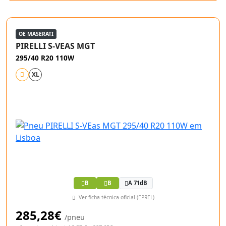
OE MASERATI
PIRELLI S-VEAS MGT
295/40 R20 110W
XL
B
B
A 71dB
Ver ficha técnica oficial (EPREL)
285,28€
/pneu