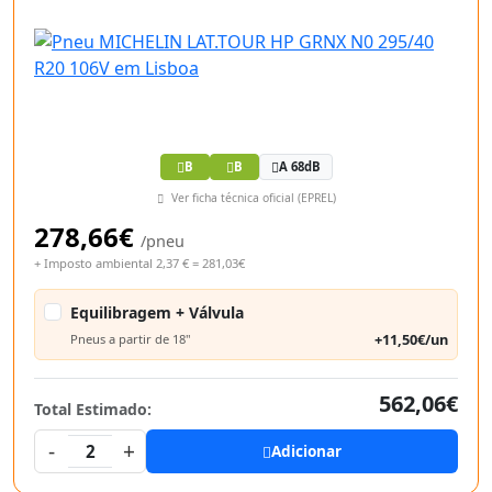
B
B
A 68dB
Ver ficha técnica oficial (EPREL)
278,66€
/pneu
+ Imposto ambiental 2,37 € = 281,03€
Equilibragem + Válvula
+11,50€/un
Pneus a partir de 18"
562,06€
Total Estimado:
-
+
2
Adicionar