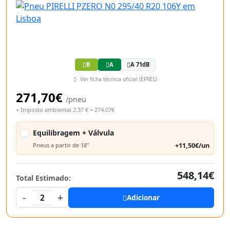
B
A
A 71dB
Ver ficha técnica oficial (EPREL)
271,70€
/pneu
+ Imposto ambiental 2,37 € = 274,07€
Equilibragem + Válvula
+11,50€/un
Pneus a partir de 18"
548,14€
Total Estimado:
-
+
2
Adicionar