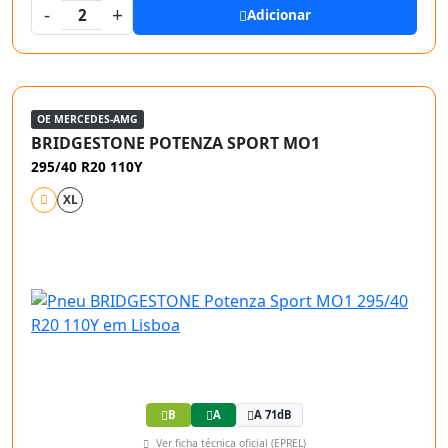
-
+
2
Adicionar
OE MERCEDES-AMG
BRIDGESTONE POTENZA SPORT MO1
295/40 R20 110Y
XL
B
A
A 71dB
Ver ficha técnica oficial (EPREL)