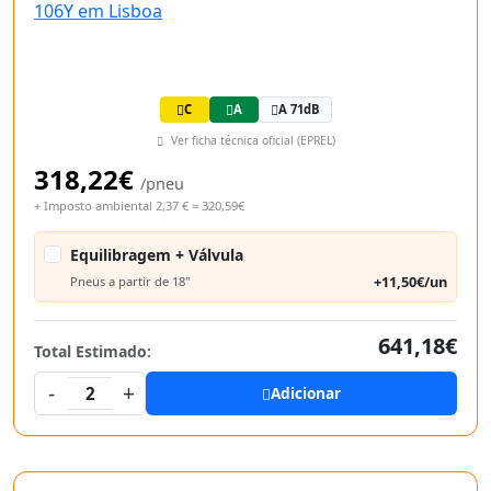
C
A
A 71dB
Ver ficha técnica oficial (EPREL)
318,22€
/pneu
+ Imposto ambiental 2,37 € = 320,59€
Equilibragem + Válvula
+11,50€/un
Pneus a partir de 18"
641,18€
Total Estimado:
-
+
2
Adicionar