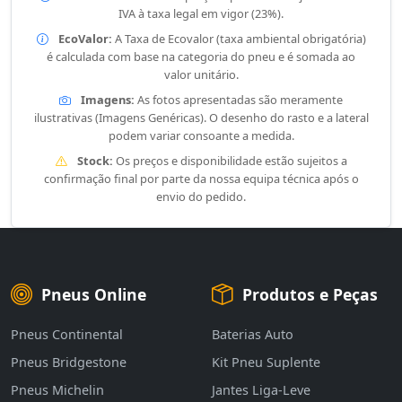
IVA à taxa legal em vigor (23%).
EcoValor:
A Taxa de Ecovalor (taxa ambiental obrigatória)
é calculada com base na categoria do pneu e é somada ao
valor unitário.
Imagens:
As fotos apresentadas são meramente
ilustrativas (Imagens Genéricas). O desenho do rasto e a lateral
podem variar consoante a medida.
Stock:
Os preços e disponibilidade estão sujeitos a
confirmação final por parte da nossa equipa técnica após o
envio do pedido.
Pneus Online
Produtos e Peças
Pneus Continental
Baterias Auto
Pneus Bridgestone
Kit Pneu Suplente
Pneus Michelin
Jantes Liga-Leve