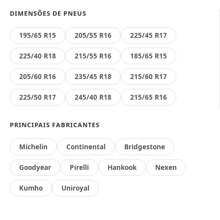
DIMENSÕES DE PNEUS
195/65 R15
205/55 R16
225/45 R17
225/40 R18
215/55 R16
185/65 R15
205/60 R16
235/45 R18
215/60 R17
225/50 R17
245/40 R18
215/65 R16
PRINCIPAIS FABRICANTES
Michelin
Continental
Bridgestone
Goodyear
Pirelli
Hankook
Nexen
Kumho
Uniroyal