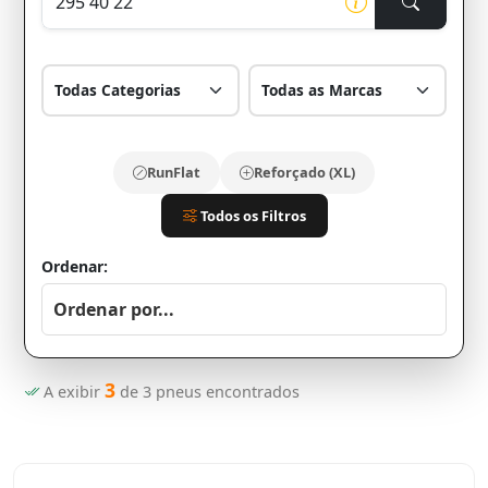
RunFlat
Reforçado (XL)
Todos os Filtros
Ordenar:
3
A exibir
de
3
pneus encontrados