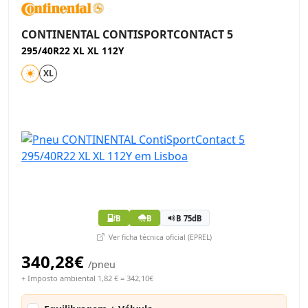
CONTINENTAL CONTISPORTCONTACT 5
295/40R22 XL XL 112Y
XL
B
B
B 75dB
Ver ficha técnica oficial (EPREL)
340,28€
/pneu
+ Imposto ambiental 1,82 € = 342,10€