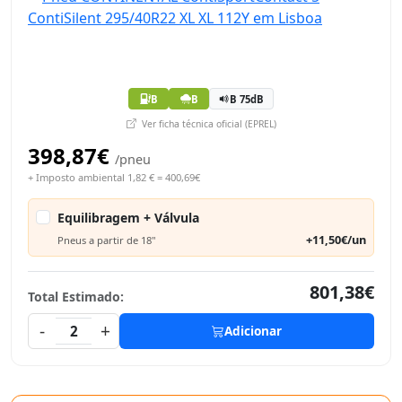
B
B
B 75dB
Ver ficha técnica oficial (EPREL)
398,87€
/pneu
+ Imposto ambiental 1,82 € = 400,69€
Equilibragem + Válvula
+11,50€/un
Pneus a partir de 18"
801,38€
Total Estimado:
-
+
2
Adicionar