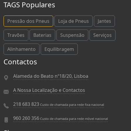
TAGS Populares
Pressão dos Pneus
Loja de Pneus
Jantes
Travões
Baterias
Suspensão
Serviços
Alinhamento
Equilibragem
Contactos
Alameda do Beato nº18/20, Lisboa
A Nossa Localização e Contactos
218 683 823
Custo de chamada para rede fixa nacional
960 260 356
Custo de chamada para rede móvel nacional