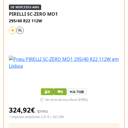
OE MERCEDES-AMG
PIRELLI SC-ZERO MO1
295/40 R22 112W
XL
B
B
A 71dB
Ver ficha técnica oficial (EPREL)
324,92€
/pneu
+ Imposto ambiental 2,37 € = 327,29€