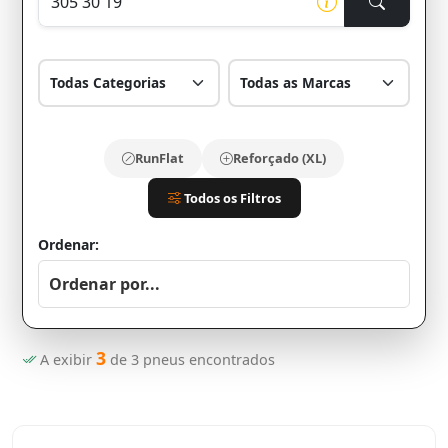
RunFlat
Reforçado (XL)
Todos os Filtros
Ordenar:
3
A exibir
de
3
pneus encontrados