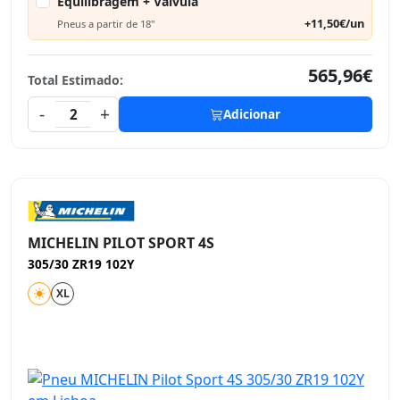
Equilibragem + Válvula
+11,50€/un
Pneus a partir de 18"
565,96€
Total Estimado:
-
+
2
Adicionar
MICHELIN PILOT SPORT 4S
305/30 ZR19 102Y
XL