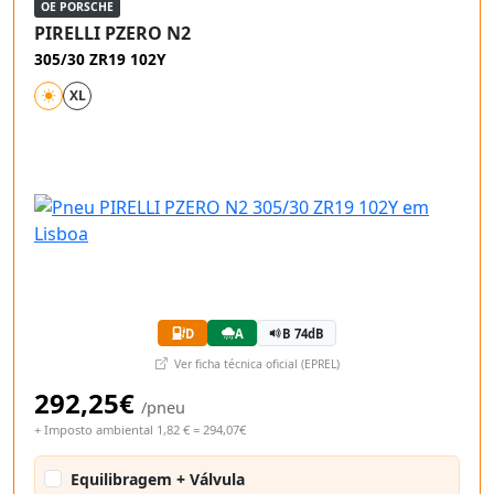
OE PORSCHE
PIRELLI PZERO N2
305/30 ZR19 102Y
XL
D
A
B 74dB
Ver ficha técnica oficial (EPREL)
292,25€
/pneu
+ Imposto ambiental 1,82 € = 294,07€
Equilibragem + Válvula