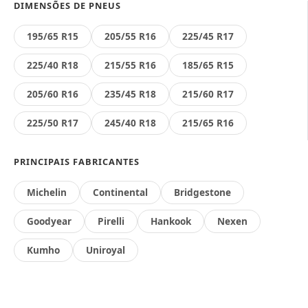
DIMENSÕES DE PNEUS
195/65 R15
205/55 R16
225/45 R17
225/40 R18
215/55 R16
185/65 R15
205/60 R16
235/45 R18
215/60 R17
225/50 R17
245/40 R18
215/65 R16
PRINCIPAIS FABRICANTES
Michelin
Continental
Bridgestone
Goodyear
Pirelli
Hankook
Nexen
Kumho
Uniroyal