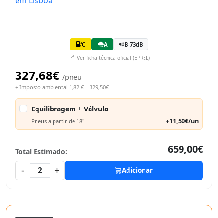
C
A
B 73dB
Ver ficha técnica oficial (EPREL)
327,68€
/pneu
+ Imposto ambiental 1,82 € = 329,50€
Equilibragem + Válvula
+11,50€/un
Pneus a partir de 18"
659,00€
Total Estimado:
-
+
2
Adicionar