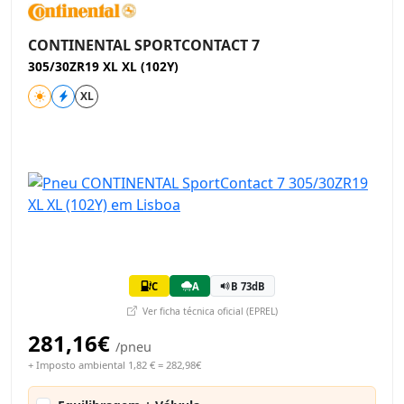
CONTINENTAL SPORTCONTACT 7
305/30ZR19 XL XL (102Y)
XL
C
A
B 73dB
Ver ficha técnica oficial (EPREL)
281,16€
/pneu
+ Imposto ambiental 1,82 € = 282,98€