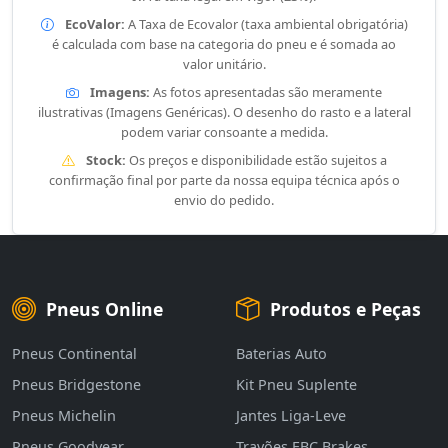
EcoValor:
A Taxa de Ecovalor (taxa ambiental obrigatória)
é calculada com base na categoria do pneu e é somada ao
valor unitário.
Imagens:
As fotos apresentadas são meramente
ilustrativas (Imagens Genéricas). O desenho do rasto e a lateral
podem variar consoante a medida.
Stock:
Os preços e disponibilidade estão sujeitos a
confirmação final por parte da nossa equipa técnica após o
envio do pedido.
Pneus Online
Produtos e Peças
Pneus Continental
Baterias Auto
Pneus Bridgestone
Kit Pneu Suplente
Pneus Michelin
Jantes Liga-Leve
Pneus Goodyear
Travões EBC Brakes