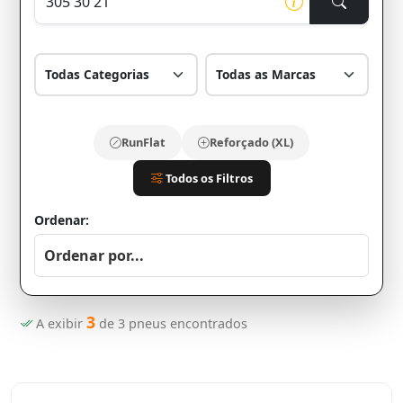
RunFlat
Reforçado (XL)
Todos os Filtros
Ordenar:
3
A exibir
de
3
pneus encontrados