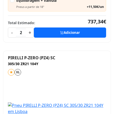
Equilibragem + Válvula
+11,50€/un
Pneus a partir de 18"
737,34€
Total Estimado:
-
+
2
Adicionar
PIRELLI P-ZERO (PZ4) SC
305/30 ZR21 104Y
XL