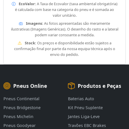
EcoValor:
A Taxa de Ecovalor (taxa ambiental obrigatória)
é calculada com base na categoria do pneu e é somada ao
valor unitário.
Imagens:
As fotos apresentadas são meramente
ilustrativas (Imagens Genéricas). O desenho do rasto e a lateral
podem variar consoante a medida.
Stock:
Os preços e disponibilidade estão sujeitos a
confirmação final por parte da nossa equipa técnica após o
envio do pedido.
Pneus Online
Produtos e Peças
Pneus Continental
Baterias Auto
Pneus Bridgestone
Kit Pneu Suplente
Pneus Michelin
Jantes Liga-Leve
Pneus Goodyear
Travões EBC Brakes