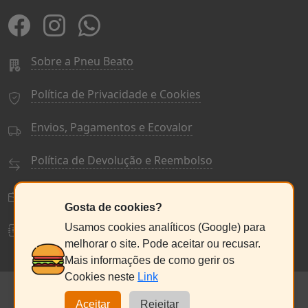
Sobre a Pneu Beato
Política de Privacidade e Cookies
Envios, Pagamentos e Ecovalor
Política de Devolução e Reembolso
Termos e Condições Gerais
Gosta de cookies?
Livro de Reclamações
Usamos cookies analíticos (Google) para
melhorar o site. Pode aceitar ou recusar.
Mais informações de como gerir os
Cookies neste
Link
© PneuBeato 2025
de Alberto Alexandre Silva Alves
NC:235076686
Aceitar
Rejeitar