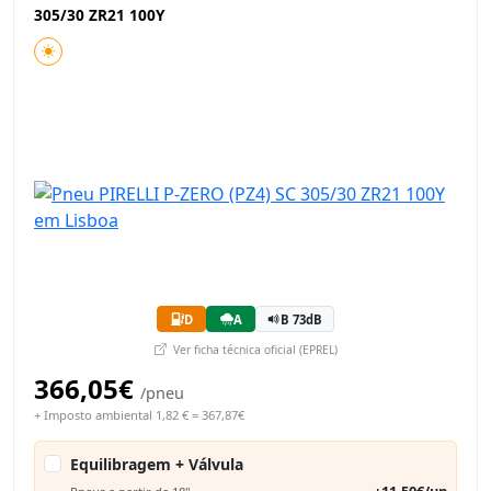
305/30 ZR21 100Y
D
A
B 73dB
Ver ficha técnica oficial (EPREL)
366,05€
/pneu
+ Imposto ambiental 1,82 € = 367,87€
Equilibragem + Válvula