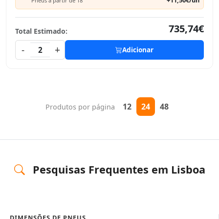
+11,50€/un
Pneus a partir de 18"
735,74€
Total Estimado:
-
+
2
Adicionar
12
24
48
Produtos por página
Pesquisas Frequentes em Lisboa
DIMENSÕES DE PNEUS