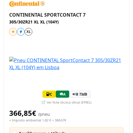
CONTINENTAL SPORTCONTACT 7
305/30ZR21 XL XL (104Y)
XL
C
A
B 73dB
Ver ficha técnica oficial (EPREL)
366,85€
/pneu
+ Imposto ambiental 1,82 € = 368,67€