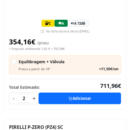
C
A
A 72dB
Ver ficha técnica oficial (EPREL)
354,16€
/pneu
+ Imposto ambiental 1,82 € = 355,98€
Equilibragem + Válvula
+11,50€/un
Pneus a partir de 18"
711,96€
Total Estimado:
-
+
2
Adicionar
PIRELLI P-ZERO (PZ4) SC