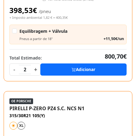
398,53€
/pneu
+ Imposto ambiental 1,82 € = 400,35€
Equilibragem + Válvula
+11,50€/un
Pneus a partir de 18"
800,70€
Total Estimado:
-
+
2
Adicionar
OE PORSCHE
PIRELLI P-ZERO PZ4 S.C. NCS N1
315/30R21 105(Y)
XL