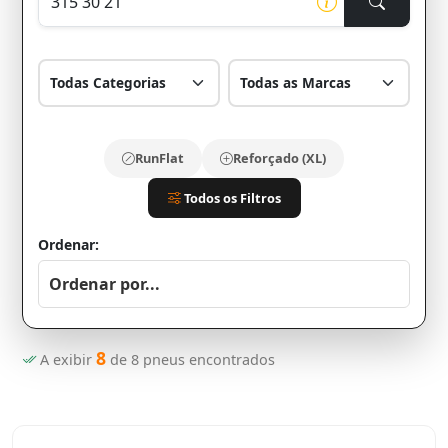
RunFlat
Reforçado (XL)
Todos os Filtros
Ordenar:
8
A exibir
de
8
pneus encontrados