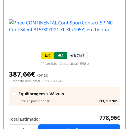
C
A
B 74dB
Ver ficha técnica oficial (EPREL)
387,66€
/pneu
+ Imposto ambiental 1,82 € = 389,48€
Equilibragem + Válvula
+11,50€/un
Pneus a partir de 18"
778,96€
Total Estimado: