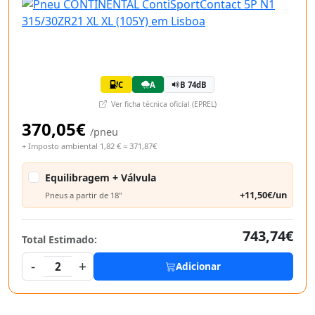
C
A
B 74dB
Ver ficha técnica oficial (EPREL)
370,05€
/pneu
+ Imposto ambiental 1,82 € = 371,87€
Equilibragem + Válvula
+11,50€/un
Pneus a partir de 18"
743,74€
Total Estimado:
-
+
2
Adicionar