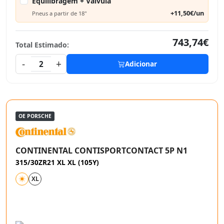
Equilibragem + Válvula
+11,50€/un
Pneus a partir de 18"
743,74€
Total Estimado:
-
+
2
Adicionar
OE PORSCHE
CONTINENTAL CONTISPORTCONTACT 5P N1
315/30ZR21 XL XL (105Y)
XL