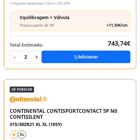
+ Imposto ambiental 1,82 € = 371,87€
Equilibragem + Válvula
+11,50€/un
Pneus a partir de 18"
743,74€
Total Estimado:
-
+
2
Adicionar
OE PORSCHE
CONTINENTAL CONTISPORTCONTACT 5P N0
CONTISILENT
315/30ZR21 XL XL (105Y)
XL