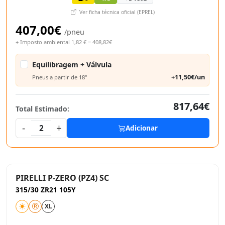
Ver ficha técnica oficial (EPREL)
407,00€
/pneu
+ Imposto ambiental 1,82 € = 408,82€
Equilibragem + Válvula
+11,50€/un
Pneus a partir de 18"
817,64€
Total Estimado:
-
+
2
Adicionar
PIRELLI P-ZERO (PZ4) SC
315/30 ZR21 105Y
XL