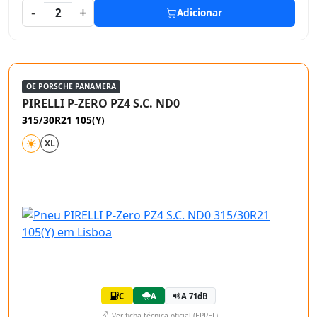
-
+
2
Adicionar
OE PORSCHE PANAMERA
PIRELLI P-ZERO PZ4 S.C. ND0
315/30R21 105(Y)
XL
C
A
A 71dB
Ver ficha técnica oficial (EPREL)