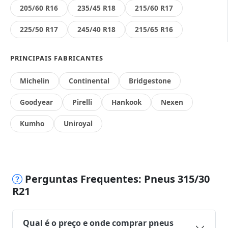
205/60 R16
235/45 R18
215/60 R17
225/50 R17
245/40 R18
215/65 R16
PRINCIPAIS FABRICANTES
Michelin
Continental
Bridgestone
Goodyear
Pirelli
Hankook
Nexen
Kumho
Uniroyal
Perguntas Frequentes: Pneus 315/30
R21
Qual é o preço e onde comprar pneus