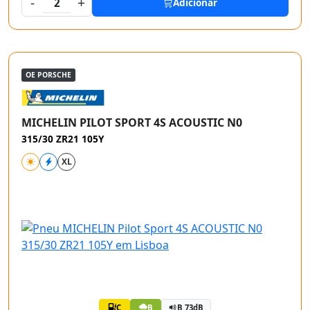
-
+
2
Adicionar
OE PORSCHE
MICHELIN PILOT SPORT 4S ACOUSTIC N0
315/30 ZR21 105Y
XL
C
B
B 73dB