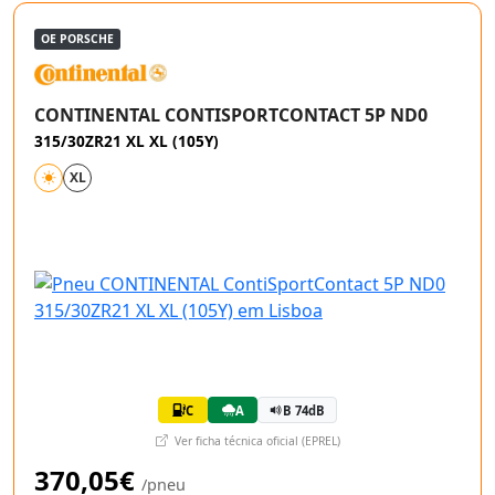
OE PORSCHE
CONTINENTAL CONTISPORTCONTACT 5P ND0
315/30ZR21 XL XL (105Y)
XL
C
A
B 74dB
Ver ficha técnica oficial (EPREL)
370,05€
/pneu