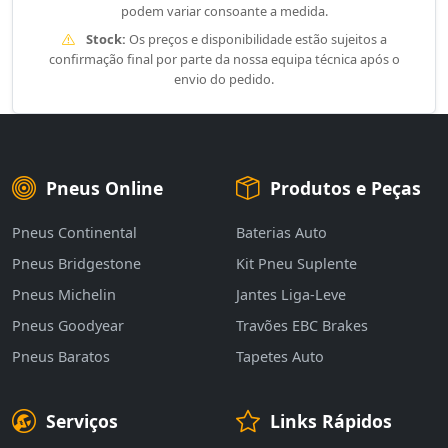
podem variar consoante a medida.
Stock:
Os preços e disponibilidade estão sujeitos a
confirmação final por parte da nossa equipa técnica após o
envio do pedido.
Pneus Online
Produtos e Peças
Pneus Continental
Baterias Auto
Pneus Bridgestone
Kit Pneu Suplente
Pneus Michelin
Jantes Liga-Leve
Pneus Goodyear
Travões EBC Brakes
Pneus Baratos
Tapetes Auto
Serviços
Links Rápidos