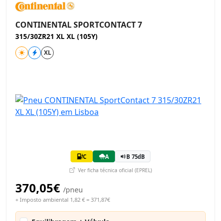
CONTINENTAL SPORTCONTACT 7
315/30ZR21 XL XL (105Y)
XL
C
A
B 75dB
Ver ficha técnica oficial (EPREL)
370,05€
/pneu
+ Imposto ambiental 1,82 € = 371,87€