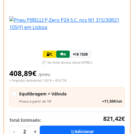
C
A
B 73dB
Ver ficha técnica oficial (EPREL)
408,89€
/pneu
+ Imposto ambiental 1,82 € = 410,71€
Equilibragem + Válvula
+11,50€/un
Pneus a partir de 18"
821,42€
Total Estimado:
-
+
2
Adicionar