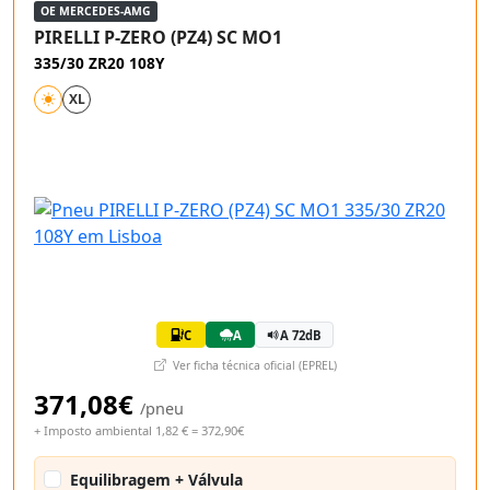
OE MERCEDES-AMG
PIRELLI P-ZERO (PZ4) SC MO1
335/30 ZR20 108Y
XL
C
A
A 72dB
Ver ficha técnica oficial (EPREL)
371,08€
/pneu
+ Imposto ambiental 1,82 € = 372,90€
Equilibragem + Válvula