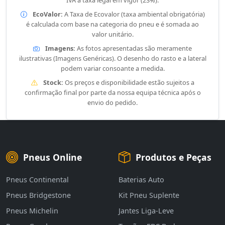
IVA à taxa legal em vigor (23%).
EcoValor:
A Taxa de Ecovalor (taxa ambiental obrigatória)
é calculada com base na categoria do pneu e é somada ao
valor unitário.
Imagens:
As fotos apresentadas são meramente
ilustrativas (Imagens Genéricas). O desenho do rasto e a lateral
podem variar consoante a medida.
Stock:
Os preços e disponibilidade estão sujeitos a
confirmação final por parte da nossa equipa técnica após o
envio do pedido.
Pneus Online
Produtos e Peças
Pneus Continental
Baterias Auto
Pneus Bridgestone
Kit Pneu Suplente
Pneus Michelin
Jantes Liga-Leve