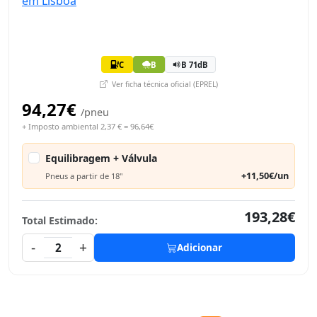
C
B
B 71dB
Ver ficha técnica oficial (EPREL)
94,27€
/pneu
+ Imposto ambiental 2,37 € = 96,64€
Equilibragem + Válvula
+11,50€/un
Pneus a partir de 18"
193,28€
Total Estimado:
-
+
2
Adicionar