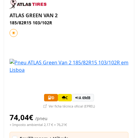
ATLAS GREEN VAN 2
185/82R15 103/102R
D
C
A 69dB
Ver ficha técnica oficial (EPREL)
74,04€
/pneu
+ Imposto ambiental 2,17 € = 76,21€