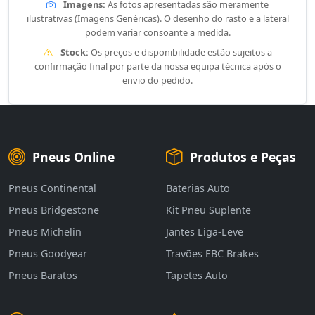
Imagens:
As fotos apresentadas são meramente
ilustrativas (Imagens Genéricas). O desenho do rasto e a lateral
podem variar consoante a medida.
Stock:
Os preços e disponibilidade estão sujeitos a
confirmação final por parte da nossa equipa técnica após o
envio do pedido.
Pneus Online
Produtos e Peças
Pneus Continental
Baterias Auto
Pneus Bridgestone
Kit Pneu Suplente
Pneus Michelin
Jantes Liga-Leve
Pneus Goodyear
Travões EBC Brakes
Pneus Baratos
Tapetes Auto