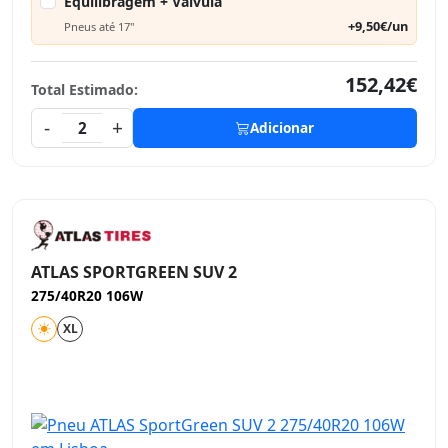
Equilibragem + Válvula
+9,50€/un
Pneus até 17"
152,42€
Total Estimado:
-
+
2
Adicionar
ATLAS SPORTGREEN SUV 2
275/40R20 106W
XL