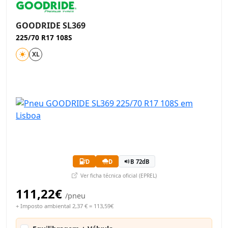
GOODRIDE SL369
225/70 R17 108S
XL
D
D
B 72dB
Ver ficha técnica oficial (EPREL)
111,22€
/pneu
+ Imposto ambiental 2,37 € = 113,59€