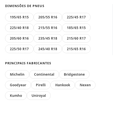
DIMENSÕES DE PNEUS
195/65 R15
205/55 R16
225/45 R17
225/40 R18
215/55 R16
185/65 R15
205/60 R16
235/45 R18
215/60 R17
225/50 R17
245/40 R18
215/65 R16
PRINCIPAIS FABRICANTES
Michelin
Continental
Bridgestone
Goodyear
Pirelli
Hankook
Nexen
Kumho
Uniroyal