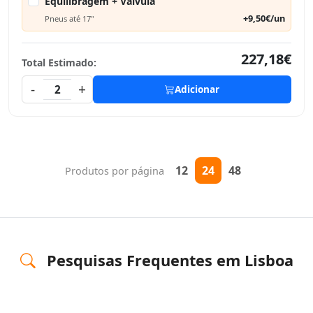
Equilibragem + Válvula
+9,50€/un
Pneus até 17"
227,18€
Total Estimado:
-
+
2
Adicionar
12
24
48
Produtos por página
Pesquisas Frequentes em Lisboa