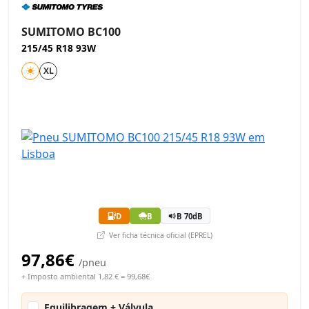
SUMITOMO BC100
215/45 R18 93W
XL
D
B
B 70dB
Ver ficha técnica oficial (EPREL)
97,86€
/pneu
+ Imposto ambiental 1,82 € = 99,68€
Equilibragem + Válvula