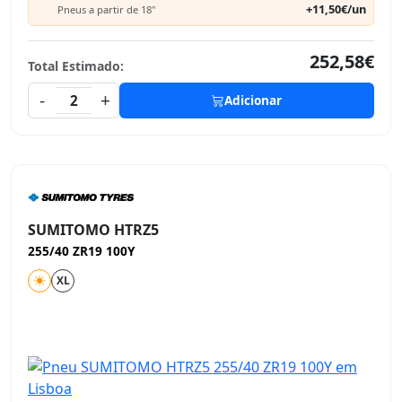
+11,50€/un
Pneus a partir de 18"
252,58€
Total Estimado:
-
+
2
Adicionar
SUMITOMO HTRZ5
255/40 ZR19 100Y
XL