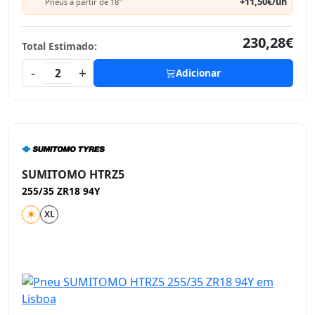
+11,50€/un
Pneus a partir de 18"
230,28€
Total Estimado:
-
+
2
Adicionar
SUMITOMO HTRZ5
255/35 ZR18 94Y
XL