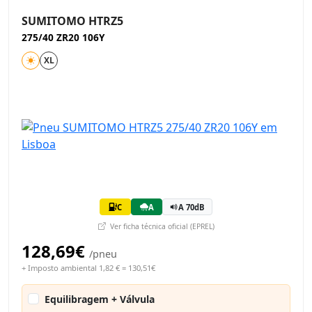
SUMITOMO HTRZ5
275/40 ZR20 106Y
XL
C
A
A 70dB
Ver ficha técnica oficial (EPREL)
128,69€
/pneu
+ Imposto ambiental 1,82 € = 130,51€
Equilibragem + Válvula