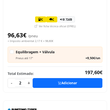
C
C
B 72dB
Ver ficha técnica oficial (EPREL)
96,63€
/pneu
+ Imposto ambiental 2,17 € = 98,80€
Equilibragem + Válvula
+9,50€/un
Pneus até 17"
197,60€
Total Estimado:
-
+
2
Adicionar