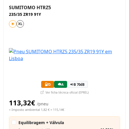
SUMITOMO HTRZ5
235/35 ZR19 91Y
XL
D
A
B 70dB
Ver ficha técnica oficial (EPREL)
113,32€
/pneu
+ Imposto ambiental 1,82 € = 115,14€
Equilibragem + Válvula