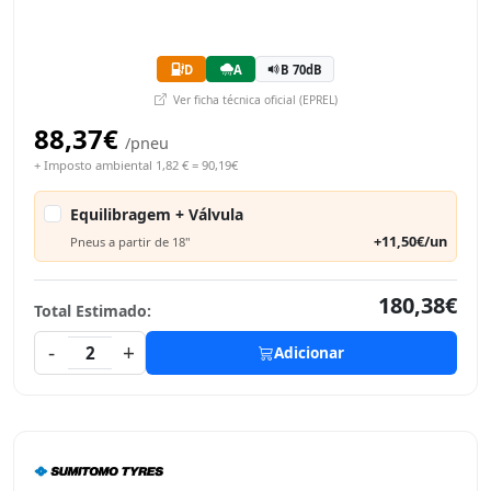
D
A
B 70dB
Ver ficha técnica oficial (EPREL)
88,37€
/pneu
+ Imposto ambiental 1,82 € = 90,19€
Equilibragem + Válvula
+11,50€/un
Pneus a partir de 18"
180,38€
Total Estimado:
-
+
2
Adicionar