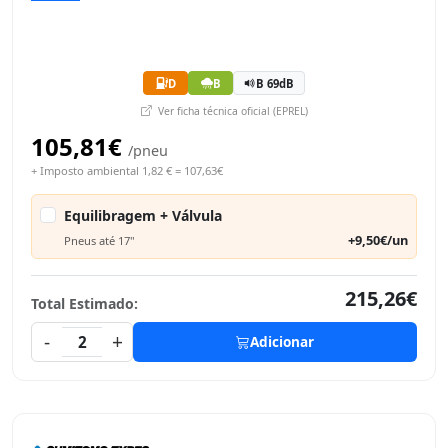
D
B
B 69dB
Ver ficha técnica oficial (EPREL)
105,81€
/pneu
+ Imposto ambiental 1,82 € = 107,63€
Equilibragem + Válvula
+9,50€/un
Pneus até 17"
215,26€
Total Estimado:
-
+
2
Adicionar