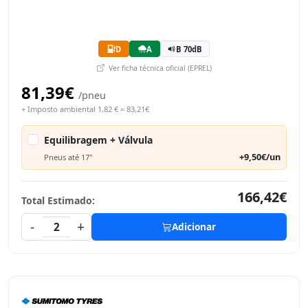
D
A
B 70dB
Ver ficha técnica oficial (EPREL)
81,39€
/pneu
+ Imposto ambiental 1,82 € = 83,21€
Equilibragem + Válvula
+9,50€/un
Pneus até 17"
166,42€
Total Estimado:
-
+
2
Adicionar