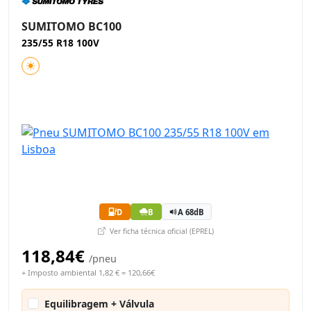
SUMITOMO BC100
235/55 R18 100V
D
B
A 68dB
Ver ficha técnica oficial (EPREL)
118,84€
/pneu
+ Imposto ambiental 1,82 € = 120,66€
Equilibragem + Válvula