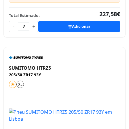
227,58€
Total Estimado:
-
+
2
Adicionar
SUMITOMO HTRZ5
205/50 ZR17 93Y
XL