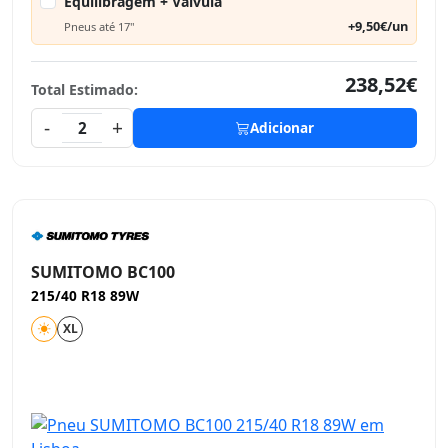
Equilibragem + Válvula
+9,50€/un
Pneus até 17"
238,52€
Total Estimado:
-
+
2
Adicionar
SUMITOMO BC100
215/40 R18 89W
XL