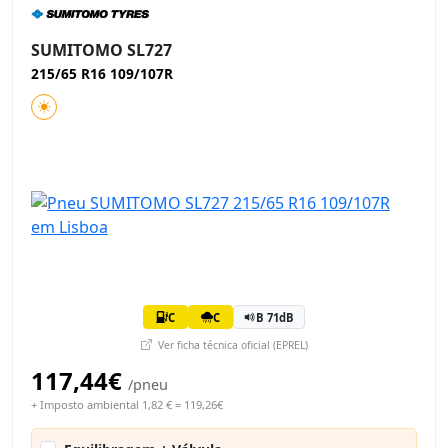
SUMITOMO SL727
215/65 R16 109/107R
C
C
B 71dB
Ver ficha técnica oficial (EPREL)
117,44€
/pneu
+ Imposto ambiental 1,82 € = 119,26€