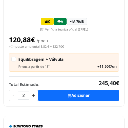
C
A
A 70dB
Ver ficha técnica oficial (EPREL)
120,88€
/pneu
+ Imposto ambiental 1,82 € = 122,70€
Equilibragem + Válvula
+11,50€/un
Pneus a partir de 18"
245,40€
Total Estimado:
-
+
2
Adicionar