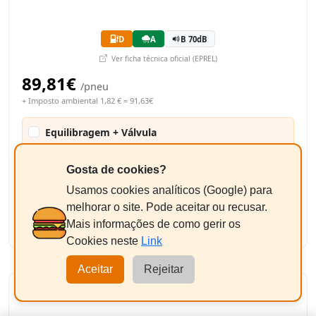
D
A
B 70dB
Ver ficha técnica oficial (EPREL)
89,81€
/pneu
+ Imposto ambiental 1,82 € = 91,63€
Equilibragem + Válvula
+9,50€/un
Pneus até 17"
Gosta de cookies?
183,26€
Usamos cookies analíticos (Google) para
Total Estimado:
melhorar o site. Pode aceitar ou recusar.
-
+
2
Adicionar
Mais informações de como gerir os
Cookies neste
Link
Aceitar
Rejeitar