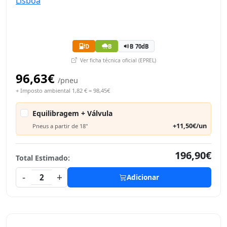
D
B
B 70dB
Ver ficha técnica oficial (EPREL)
96,63€
/pneu
+ Imposto ambiental 1,82 € = 98,45€
Equilibragem + Válvula
+11,50€/un
Pneus a partir de 18"
196,90€
Total Estimado:
-
+
2
Adicionar