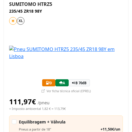
SUMITOMO HTRZ5
235/45 ZR18 98Y
XL
D
A
B 70dB
Ver ficha técnica oficial (EPREL)
111,97€
/pneu
+ Imposto ambiental 1,82 € = 113,79€
Equilibragem + Válvula
+11,50€/un
Pneus a partir de 18"