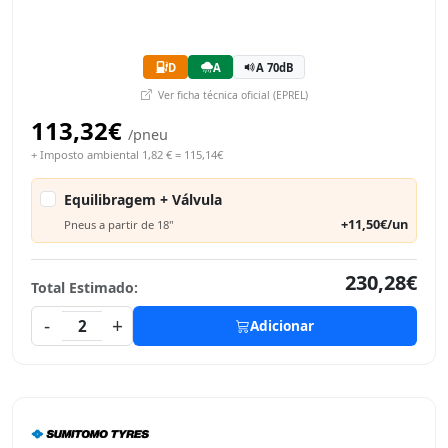
D
A
A 70dB
Ver ficha técnica oficial (EPREL)
113,32€
/pneu
+ Imposto ambiental 1,82 € = 115,14€
Equilibragem + Válvula
+11,50€/un
Pneus a partir de 18"
230,28€
Total Estimado:
-
+
2
Adicionar