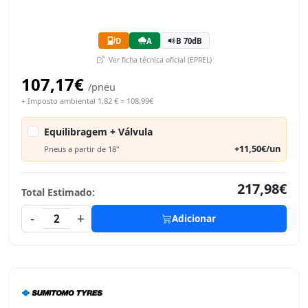
D
A
B 70dB
Ver ficha técnica oficial (EPREL)
107,17€
/pneu
+ Imposto ambiental 1,82 € = 108,99€
Equilibragem + Válvula
+11,50€/un
Pneus a partir de 18"
217,98€
Total Estimado:
-
+
2
Adicionar