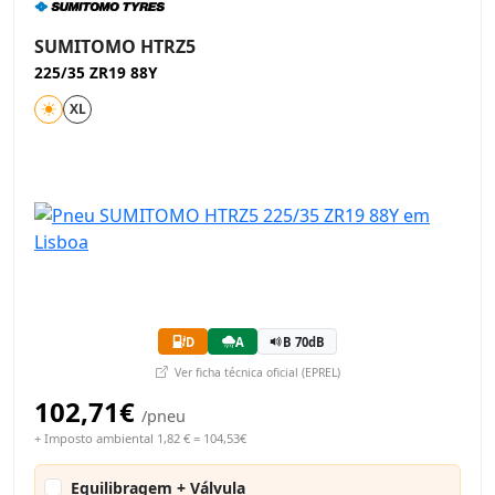
SUMITOMO HTRZ5
225/35 ZR19 88Y
XL
D
A
B 70dB
Ver ficha técnica oficial (EPREL)
102,71€
/pneu
+ Imposto ambiental 1,82 € = 104,53€
Equilibragem + Válvula