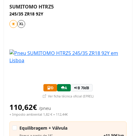
SUMITOMO HTRZ5
245/35 ZR18 92Y
XL
D
A
B 70dB
Ver ficha técnica oficial (EPREL)
110,62€
/pneu
+ Imposto ambiental 1,82 € = 112,44€
Equilibragem + Válvula
+11,50€/un
Pneus a partir de 18"