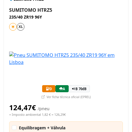
SUMITOMO HTRZ5
235/40 ZR19 96Y
XL
D
A
B 70dB
Ver ficha técnica oficial (EPREL)
124,47€
/pneu
+ Imposto ambiental 1,82 € = 126,29€
Equilibragem + Válvula