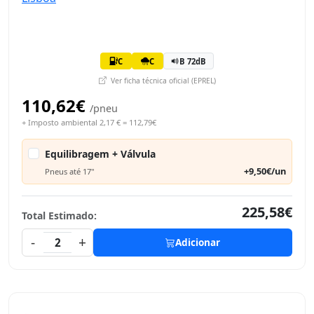
C
C
B 72dB
Ver ficha técnica oficial (EPREL)
110,62€
/pneu
+ Imposto ambiental 2,17 € = 112,79€
Equilibragem + Válvula
+9,50€/un
Pneus até 17"
225,58€
Total Estimado:
-
+
2
Adicionar