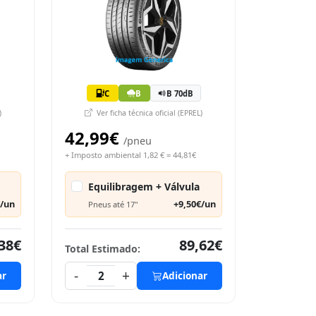
C
B
B 70dB
)
Ver ficha técnica oficial (EPREL)
42,99€
/pneu
+ Imposto ambiental 1,82 € = 44,81€
Equilibragem + Válvula
€/un
+9,50€/un
Pneus até 17"
38€
89,62€
Total Estimado:
-
+
ar
2
Adicionar