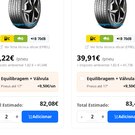
C
B
B 70dB
C
B
B 70dB
Ver ficha técnica oficial (EPREL)
Ver ficha técnica oficial (EPREL
,22€
39,91€
/pneu
/pneu
osto ambiental 1,82 € = 41,04€
+ Imposto ambiental 1,82 € = 41,73€
Equilibragem + Válvula
Equilibragem + Válvula
+9,50€/un
+9,50
Pneus até 17"
Pneus até 17"
82,08€
83,
l Estimado:
Total Estimado:
+
-
+
2
Adicionar
2
Adicion