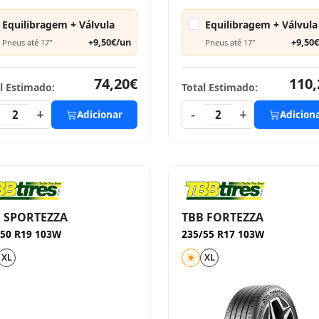
Equilibragem + Válvula
Equilibragem + Válvula
+9,50€/un
+9,50
Pneus até 17"
Pneus até 17"
74,20€
110,
l Estimado:
Total Estimado:
+
-
+
2
Adicionar
2
Adicion
 SPORTEZZA
TBB FORTEZZA
/50 R19 103W
235/55 R17 103W
XL
XL