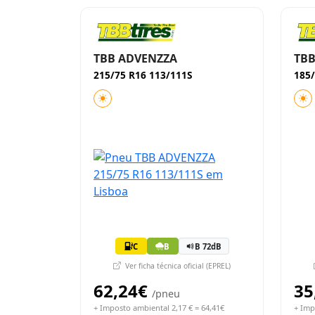
TBB ADVENZZA
TBB
215/75 R16 113/111S
185/
C
B
B 72dB
Ver ficha técnica oficial (EPREL)
62,24€
35
/pneu
+ Imposto ambiental 2,17 € = 64,41€
+ Imp