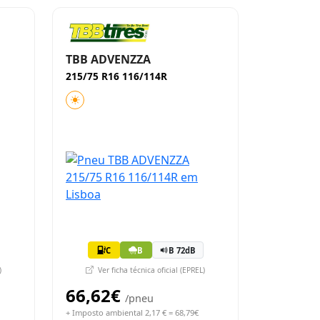
TBB ADVENZZA
215/75 R16 116/114R
C
B
B 72dB
)
Ver ficha técnica oficial (EPREL)
66,62€
/pneu
+ Imposto ambiental 2,17 € = 68,79€