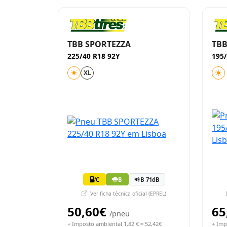
TBB SPORTEZZA
TBB
225/40 R18 92Y
195/
XL
C
B
B 71dB
Ver ficha técnica oficial (EPREL)
50,60€
65
/pneu
+ Imposto ambiental 1,82 € = 52,42€
+ Imp