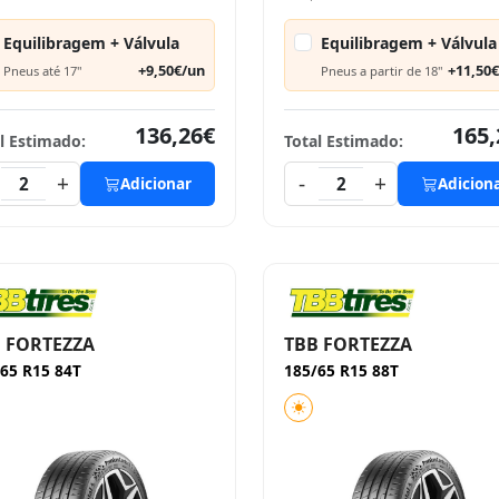
Equilibragem + Válvula
Equilibragem + Válvula
+9,50€/un
+11,50
Pneus até 17"
Pneus a partir de 18"
136,26€
165,
l Estimado:
Total Estimado:
+
-
+
2
Adicionar
2
Adicion
 FORTEZZA
TBB FORTEZZA
65 R15 84T
185/65 R15 88T