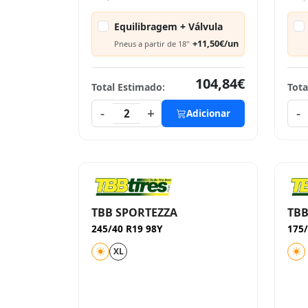
Equilibragem + Válvula
+11,50€/un
Pneus a partir de 18"
104,84€
Total Estimado:
Tota
-
+
-
2
Adicionar
TBB SPORTEZZA
TBB
245/40 R19 98Y
175/
XL