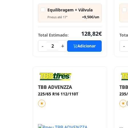
Equilibragem + Válvula
+9,50€/un
Pneus até 17"
128,82€
Total Estimado:
Tota
-
+
-
2
Adicionar
TBB ADVENZZA
TBB
225/65 R16 112/110T
235