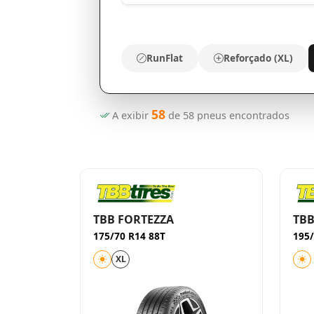
RunFlat
Reforçado (XL)
58
A exibir
de
58
pneus encontrados
TBB FORTEZZA
TBB
175/70 R14 88T
195/
XL