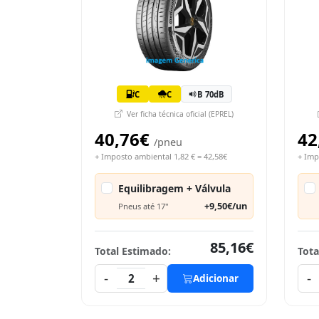
C
C
B 70dB
Ver ficha técnica oficial (EPREL)
40,76€
42
/pneu
+ Imposto ambiental 1,82 € = 42,58€
+ Imp
Equilibragem + Válvula
+9,50€/un
Pneus até 17"
85,16€
Total Estimado:
Tota
-
+
-
2
Adicionar