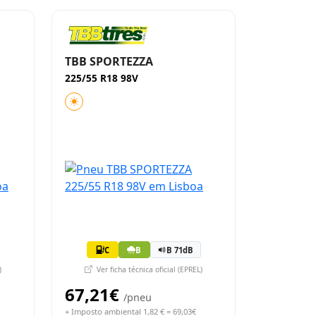
TBB SPORTEZZA
225/55 R18 98V
C
B
B 71dB
)
Ver ficha técnica oficial (EPREL)
67,21€
/pneu
+ Imposto ambiental 1,82 € = 69,03€