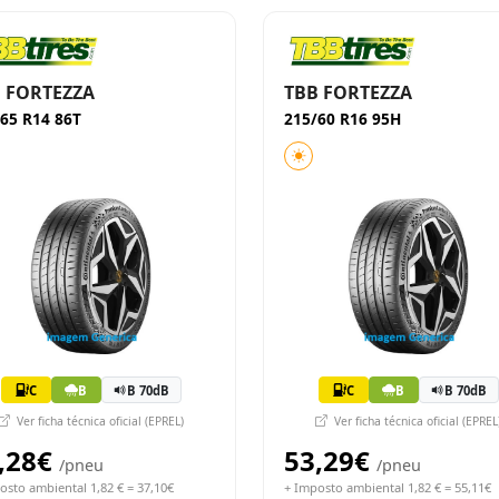
 FORTEZZA
TBB FORTEZZA
65 R14 86T
215/60 R16 95H
C
B
B 70dB
C
B
B 70dB
Ver ficha técnica oficial (EPREL)
Ver ficha técnica oficial (EPREL
,28€
53,29€
/pneu
/pneu
osto ambiental 1,82 € = 37,10€
+ Imposto ambiental 1,82 € = 55,11€