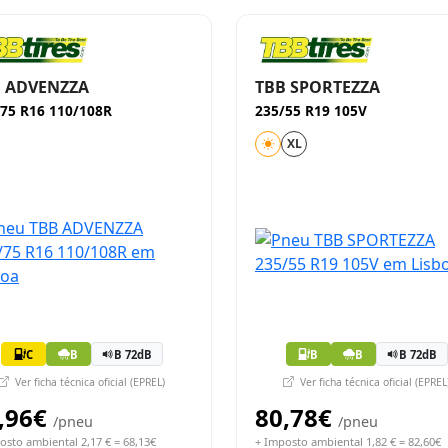
 ADVENZZA
TBB SPORTEZZA
75 R16 110/108R
235/55 R19 105V
XL
C
B
B 72dB
B
B
B 72dB
Ver ficha técnica oficial (EPREL)
Ver ficha técnica oficial (EPREL
,96€
80,78€
/pneu
/pneu
osto ambiental 2,17 € = 68,13€
+ Imposto ambiental 1,82 € = 82,60€