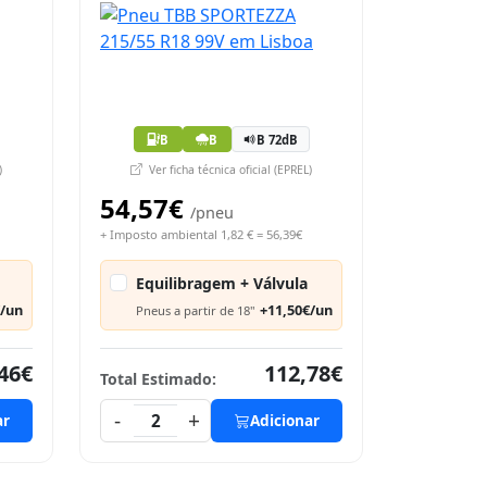
B
B
B 72dB
)
Ver ficha técnica oficial (EPREL)
54,57€
/pneu
+ Imposto ambiental 1,82 € = 56,39€
Equilibragem + Válvula
€/un
+11,50€/un
Pneus a partir de 18"
46€
112,78€
Total Estimado:
-
+
ar
2
Adicionar