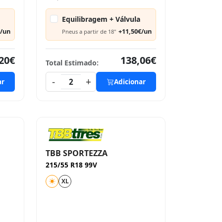
Equilibragem + Válvula
€/un
+11,50€/un
Pneus a partir de 18"
20€
138,06€
Total Estimado:
-
+
ar
2
Adicionar
TBB SPORTEZZA
215/55 R18 99V
XL