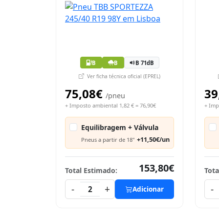
B
B
B 71dB
Ver ficha técnica oficial (EPREL)
75,08€
39
/pneu
+ Imposto ambiental 1,82 € = 76,90€
+ Imp
Equilibragem + Válvula
+11,50€/un
Pneus a partir de 18"
153,80€
Total Estimado:
Tota
-
+
-
2
Adicionar