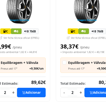
C
B
B 70dB
C
B
B 70dB
Ver ficha técnica oficial (EPREL)
Ver ficha técnica oficial (EPREL
,99€
38,37€
/pneu
/pneu
osto ambiental 1,82 € = 44,81€
+ Imposto ambiental 1,82 € = 40,19€
Equilibragem + Válvula
Equilibragem + Válvula
+9,50€/un
+9,50
Pneus até 17"
Pneus até 17"
89,62€
80,
l Estimado:
Total Estimado:
+
-
+
2
Adicionar
2
Adicion