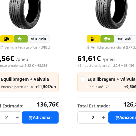
C
B
B 70dB
C
B
B 70dB
Ver ficha técnica oficial (EPREL)
Ver ficha técnica oficial (EPREL
,56€
61,61€
/pneu
/pneu
osto ambiental 1,82 € = 68,38€
+ Imposto ambiental 1,82 € = 63,43€
Equilibragem + Válvula
Equilibragem + Válvula
+11,50€/un
+9,50
Pneus a partir de 18"
Pneus até 17"
136,76€
126,
l Estimado:
Total Estimado:
+
-
+
2
Adicionar
2
Adicion