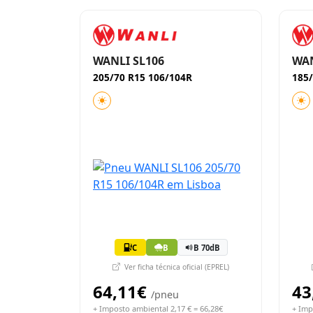
WANLI SL106
WAN
205/70 R15 106/104R
185/
C
B
B 70dB
Ver ficha técnica oficial (EPREL)
64,11€
43
/pneu
+ Imposto ambiental 2,17 € = 66,28€
+ Imp