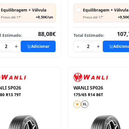
Equilibragem + Válvula
Equilibragem + Válvula
+9,50€/un
+9,50
Pneus até 17"
Pneus até 17"
88,08€
107,
l Estimado:
Total Estimado:
+
-
+
2
Adicionar
2
Adicion
LI SP026
WANLI SP026
80 R13 79T
175/65 R14 86T
XL