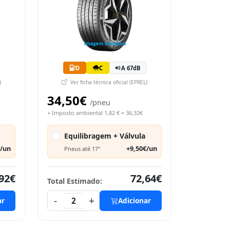
D
C
A 67dB
)
Ver ficha técnica oficial (EPREL)
34,50€
/pneu
+ Imposto ambiental 1,82 € = 36,32€
Equilibragem + Válvula
€/un
+9,50€/un
Pneus até 17"
92€
72,64€
Total Estimado:
-
+
ar
2
Adicionar