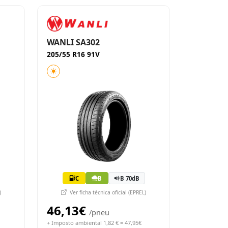
WANLI SA302
205/55 R16 91V
C
B
B 70dB
)
Ver ficha técnica oficial (EPREL)
46,13€
/pneu
+ Imposto ambiental 1,82 € = 47,95€