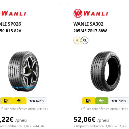
LI SP026
WANLI SA302
50 R15 82V
205/45 ZR17 88W
XL
C
C
A 67dB
C
B
B 70dB
Ver ficha técnica oficial (EPREL)
Ver ficha técnica oficial (EPREL
,22€
52,06€
/pneu
/pneu
osto ambiental 1,82 € = 44,04€
+ Imposto ambiental 1,82 € = 53,88€