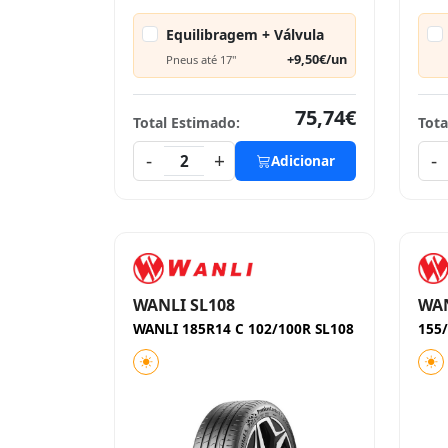
Equilibragem + Válvula
+9,50€/un
Pneus até 17"
75,74€
Total Estimado:
Tota
-
+
-
2
Adicionar
WANLI SL108
WAN
WANLI 185R14 C 102/100R SL108
155/