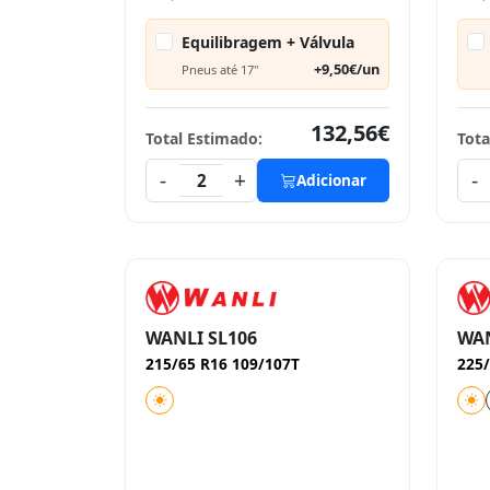
Equilibragem + Válvula
+9,50€/un
Pneus até 17"
132,56€
Total Estimado:
Tota
-
+
-
2
Adicionar
WANLI SL106
WAN
215/65 R16 109/107T
225