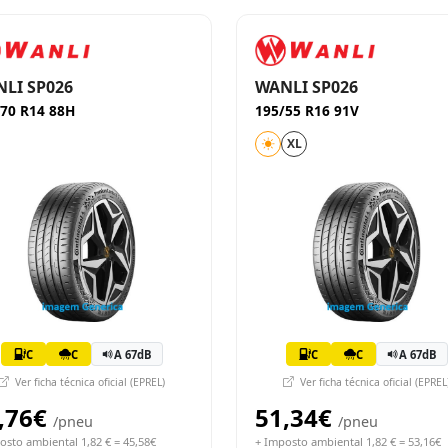
LI SP026
WANLI SP026
70 R14 88H
195/55 R16 91V
XL
C
C
A 67dB
C
C
A 67dB
Ver ficha técnica oficial (EPREL)
Ver ficha técnica oficial (EPREL
,76€
51,34€
/pneu
/pneu
osto ambiental 1,82 € = 45,58€
+ Imposto ambiental 1,82 € = 53,16€