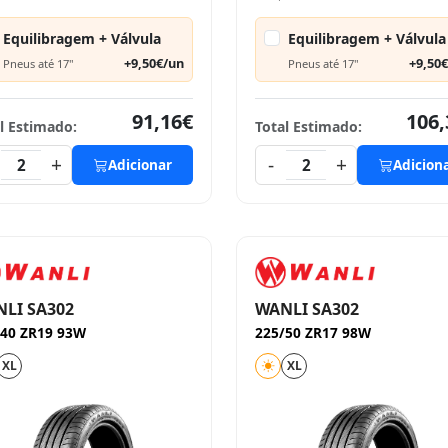
Equilibragem + Válvula
Equilibragem + Válvula
+9,50€/un
+9,50
Pneus até 17"
Pneus até 17"
91,16€
106,
l Estimado:
Total Estimado:
+
-
+
2
Adicionar
2
Adicion
LI SA302
WANLI SA302
/40 ZR19 93W
225/50 ZR17 98W
XL
XL