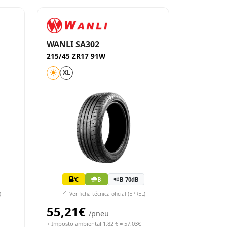
WANLI SA302
215/45 ZR17 91W
XL
C
B
B 70dB
)
Ver ficha técnica oficial (EPREL)
55,21€
/pneu
+ Imposto ambiental 1,82 € = 57,03€