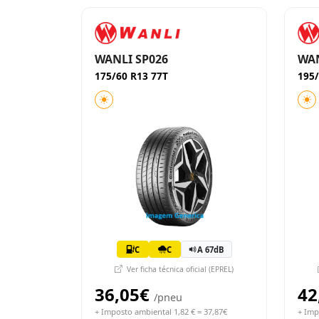
WANLI SP026
WAN
175/60 R13 77T
195/
C
C
A 67dB
Ver ficha técnica oficial (EPREL)
36,05€
42
/pneu
+ Imposto ambiental 1,82 € = 37,87€
+ Imp