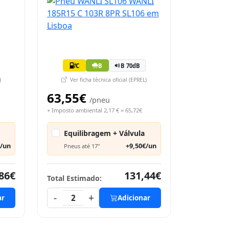
C
B
B 70dB
)
Ver ficha técnica oficial (EPREL)
63,55€
/pneu
+ Imposto ambiental 2,17 € = 65,72€
Equilibragem + Válvula
€/un
+9,50€/un
Pneus até 17"
86€
131,44€
Total Estimado:
-
+
ar
2
Adicionar