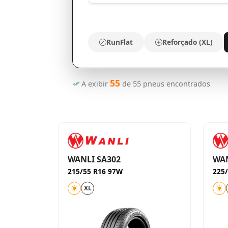
RunFlat
Reforçado (XL)
55
A exibir
de
55
pneus encontrados
WANLI SA302
WAN
215/55 R16 97W
225
XL