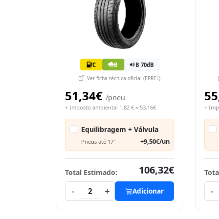
C
B
B 70dB
Ver ficha técnica oficial (EPREL)
51,34€
55
/pneu
+ Imposto ambiental 1,82 € = 53,16€
+ Imp
Equilibragem + Válvula
+9,50€/un
Pneus até 17"
106,32€
Total Estimado:
Tota
-
+
-
2
Adicionar