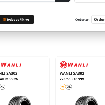
Todos os Filtros
Ordenar:
LI SA302
WANLI SA302
/40 R18 92W
225/55 R16 99V
XL
XL