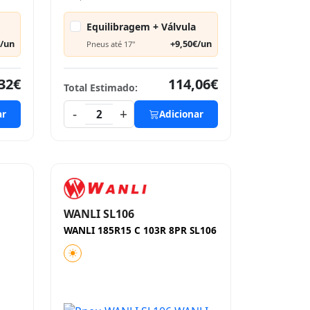
Equilibragem + Válvula
€/un
+9,50€/un
Pneus até 17"
32€
114,06€
Total Estimado:
-
+
ar
2
Adicionar
WANLI SL106
WANLI 185R15 C 103R 8PR SL106