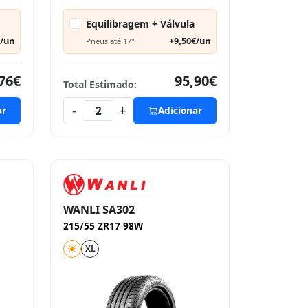
Equilibragem + Válvula
€/un
+9,50€/un
Pneus até 17"
76€
95,90€
Total Estimado:
-
+
ar
2
Adicionar
WANLI SA302
215/55 ZR17 98W
XL