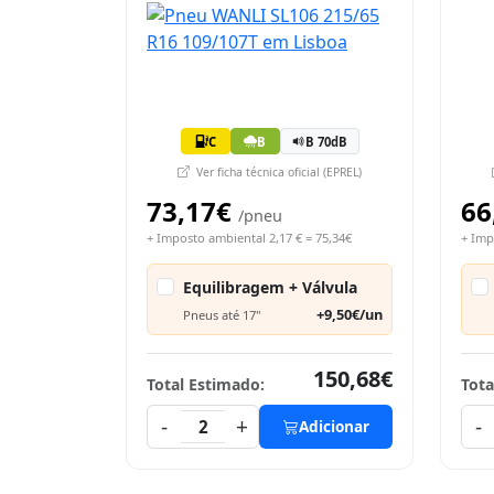
C
B
B 70dB
Ver ficha técnica oficial (EPREL)
73,17€
66
/pneu
+ Imposto ambiental 2,17 € = 75,34€
+ Imp
Equilibragem + Válvula
+9,50€/un
Pneus até 17"
150,68€
Total Estimado:
Tota
-
+
-
2
Adicionar