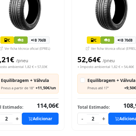
C
B
B 70dB
C
B
B 70dB
Ver ficha técnica oficial (EPREL)
Ver ficha técnica oficial (EPREL
,21€
52,64€
/pneu
/pneu
osto ambiental 1,82 € = 57,03€
+ Imposto ambiental 1,82 € = 54,46€
Equilibragem + Válvula
Equilibragem + Válvula
+11,50€/un
+9,50
Pneus a partir de 18"
Pneus até 17"
114,06€
108,
l Estimado:
Total Estimado:
+
-
+
2
Adicionar
2
Adicion