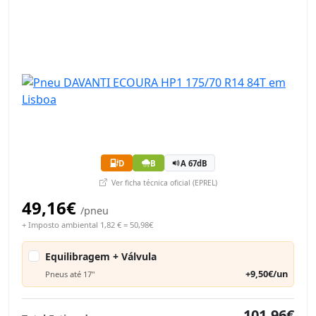
D
B
A 67dB
Ver ficha técnica oficial (EPREL)
49,16€
/pneu
+ Imposto ambiental 1,82 € = 50,98€
Equilibragem + Válvula
+9,50€/un
Pneus até 17"
101,96€