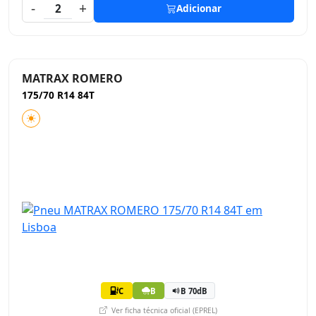
-
+
2
Adicionar
MATRAX ROMERO
175/70 R14 84T
C
B
B 70dB
Ver ficha técnica oficial (EPREL)