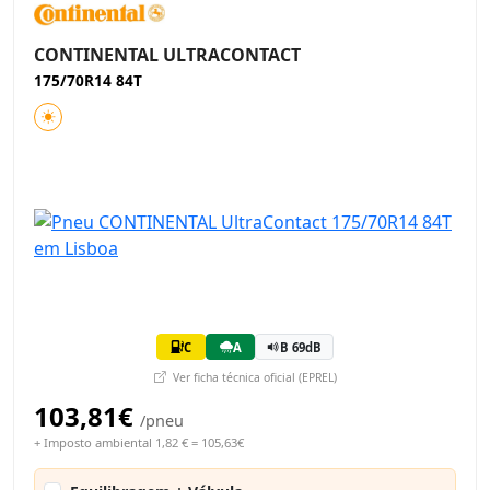
CONTINENTAL ULTRACONTACT
175/70R14 84T
C
A
B 69dB
Ver ficha técnica oficial (EPREL)
103,81€
/pneu
+ Imposto ambiental 1,82 € = 105,63€