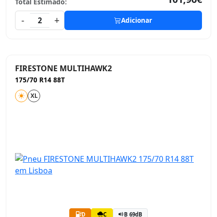
Total Estimado:
-
+
2
Adicionar
FIRESTONE MULTIHAWK2
175/70 R14 88T
XL
D
C
B 69dB