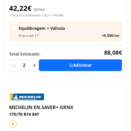
42,22€
/pneu
+ Imposto ambiental 1,82 € = 44,04€
Equilibragem + Válvula
+9,50€/un
Pneus até 17"
88,08€
Total Estimado:
-
+
2
Adicionar
MICHELIN EN.SAVER+ GRNX
175/70 R14 84T