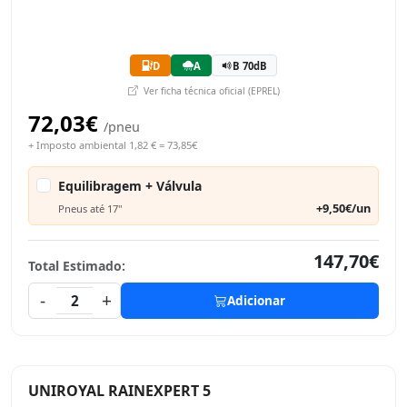
D
A
B 70dB
Ver ficha técnica oficial (EPREL)
72,03€
/pneu
+ Imposto ambiental 1,82 € = 73,85€
Equilibragem + Válvula
+9,50€/un
Pneus até 17"
147,70€
Total Estimado:
-
+
2
Adicionar
UNIROYAL RAINEXPERT 5