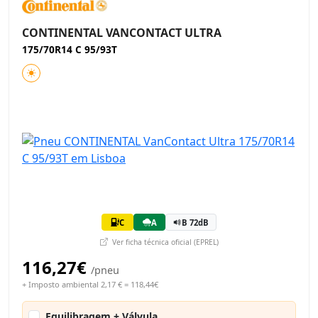
CONTINENTAL VANCONTACT ULTRA
175/70R14 C 95/93T
C
A
B 72dB
Ver ficha técnica oficial (EPREL)
116,27€
/pneu
+ Imposto ambiental 2,17 € = 118,44€
Equilibragem + Válvula