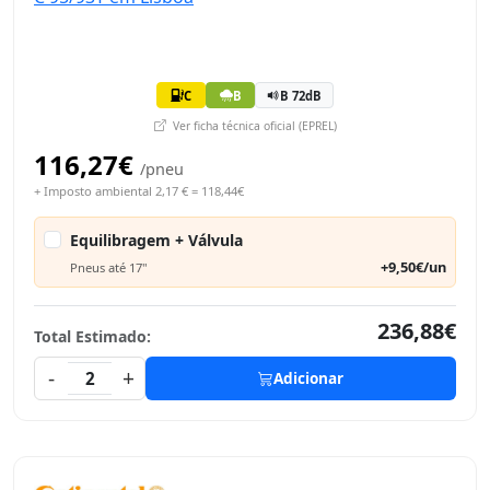
C
B
B 72dB
Ver ficha técnica oficial (EPREL)
116,27€
/pneu
+ Imposto ambiental 2,17 € = 118,44€
Equilibragem + Válvula
+9,50€/un
Pneus até 17"
236,88€
Total Estimado:
-
+
2
Adicionar