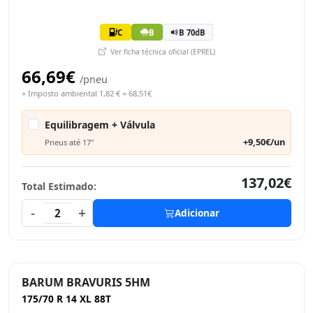
C
B
B 70dB
Ver ficha técnica oficial (EPREL)
66,69€
/pneu
+ Imposto ambiental 1,82 € = 68,51€
Equilibragem + Válvula
+9,50€/un
Pneus até 17"
137,02€
Total Estimado:
-
+
2
Adicionar
BARUM BRAVURIS 5HM
175/70 R 14 XL 88T