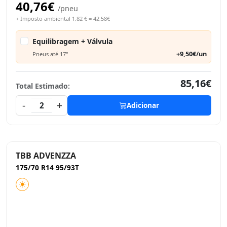
40,76€
/pneu
+ Imposto ambiental 1,82 € = 42,58€
Equilibragem + Válvula
+9,50€/un
Pneus até 17"
85,16€
Total Estimado:
-
+
2
Adicionar
TBB ADVENZZA
175/70 R14 95/93T