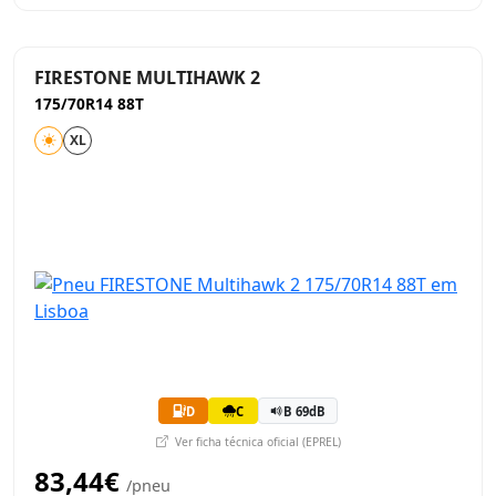
FIRESTONE MULTIHAWK 2
175/70R14 88T
XL
D
C
B 69dB
Ver ficha técnica oficial (EPREL)
83,44€
/pneu