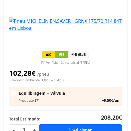
C
B
B 68dB
Ver ficha técnica oficial (EPREL)
102,28€
/pneu
+ Imposto ambiental 1,82 € = 104,10€
Equilibragem + Válvula
+9,50€/un
Pneus até 17"
208,20€
Total Estimado:
-
+
2
Adicionar