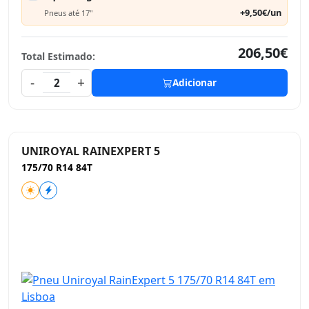
+9,50€/un
Pneus até 17"
206,50€
Total Estimado:
-
+
2
Adicionar
UNIROYAL RAINEXPERT 5
175/70 R14 84T