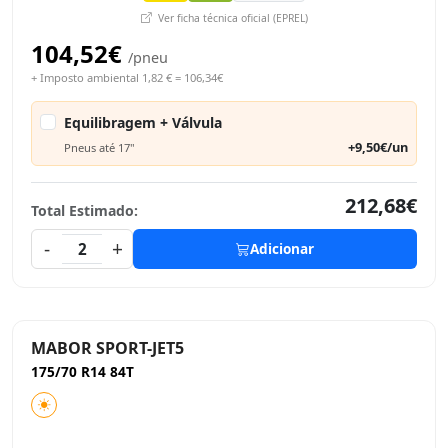
Ver ficha técnica oficial (EPREL)
104,52€
/pneu
+ Imposto ambiental 1,82 € = 106,34€
Equilibragem + Válvula
+9,50€/un
Pneus até 17"
212,68€
Total Estimado:
-
+
2
Adicionar
MABOR SPORT-JET5
175/70 R14 84T