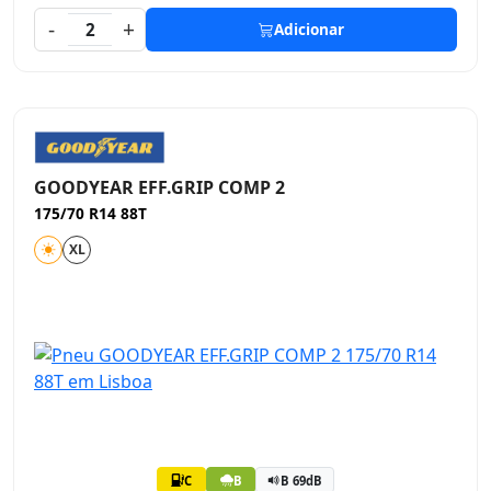
-
+
2
Adicionar
GOODYEAR EFF.GRIP COMP 2
175/70 R14 88T
XL
C
B
B 69dB