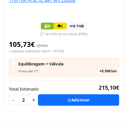
B
C
B 71dB
Ver ficha técnica oficial (EPREL)
105,73€
/pneu
+ Imposto ambiental 1,82 € = 107,55€
Equilibragem + Válvula
+9,50€/un
Pneus até 17"
215,10€
Total Estimado:
-
+
2
Adicionar