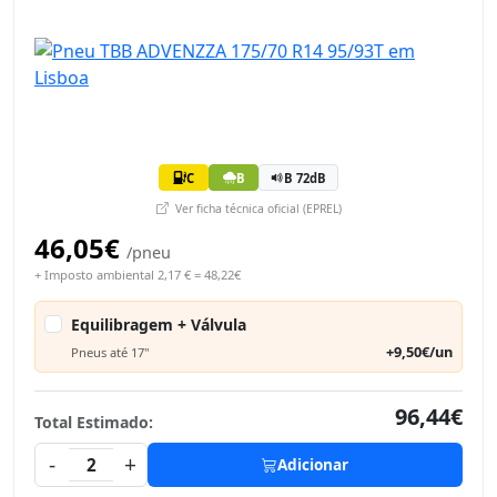
C
B
B 72dB
Ver ficha técnica oficial (EPREL)
46,05€
/pneu
+ Imposto ambiental 2,17 € = 48,22€
Equilibragem + Válvula
+9,50€/un
Pneus até 17"
96,44€
Total Estimado:
-
+
2
Adicionar