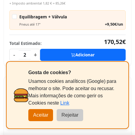
+ Imposto ambiental 1,82 € = 85,26€
Equilibragem + Válvula
+9,50€/un
Pneus até 17"
170,52€
Total Estimado:
-
+
2
Adicionar
Gosta de cookies?
Usamos cookies analíticos (Google) para
melhorar o site. Pode aceitar ou recusar.
Mais informações de como gerir os
GOODYEAR GT-3
Cookies neste
Link
175/70R14 95/93T
Aceitar
Rejeitar