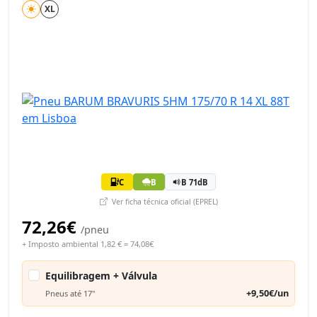
XL
C
B
B 71dB
Ver ficha técnica oficial (EPREL)
72,26€
/pneu
+ Imposto ambiental 1,82 € = 74,08€
Equilibragem + Válvula
+9,50€/un
Pneus até 17"