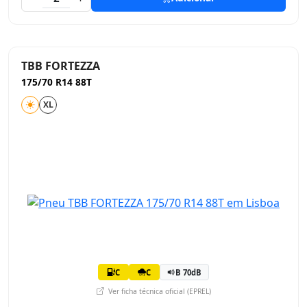
TBB FORTEZZA
175/70 R14 88T
XL
C
C
B 70dB
Ver ficha técnica oficial (EPREL)