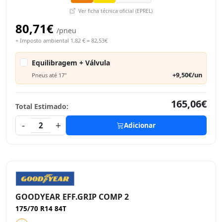
Ver ficha técnica oficial (EPREL)
80,71€
/pneu
+ Imposto ambiental 1,82 € = 82,53€
Equilibragem + Válvula
+9,50€/un
Pneus até 17"
165,06€
Total Estimado:
-
+
2
Adicionar
GOODYEAR EFF.GRIP COMP 2
175/70 R14 84T