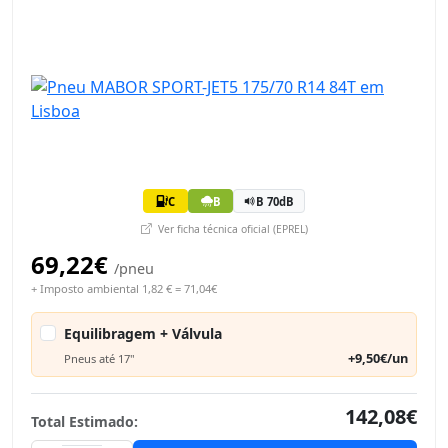
C
B
B 70dB
Ver ficha técnica oficial (EPREL)
69,22€
/pneu
+ Imposto ambiental 1,82 € = 71,04€
Equilibragem + Válvula
+9,50€/un
Pneus até 17"
142,08€
Total Estimado: