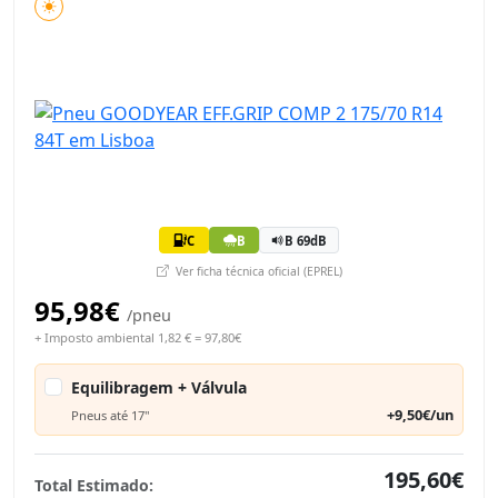
C
B
B 69dB
Ver ficha técnica oficial (EPREL)
95,98€
/pneu
+ Imposto ambiental 1,82 € = 97,80€
Equilibragem + Válvula
+9,50€/un
Pneus até 17"
195,60€
Total Estimado: