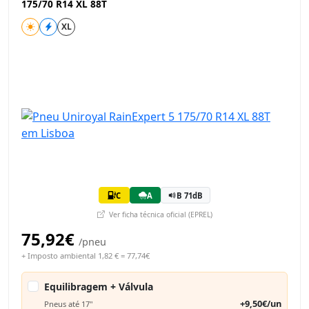
175/70 R14 XL 88T
XL
C
A
B 71dB
Ver ficha técnica oficial (EPREL)
75,92€
/pneu
+ Imposto ambiental 1,82 € = 77,74€
Equilibragem + Válvula
+9,50€/un
Pneus até 17"