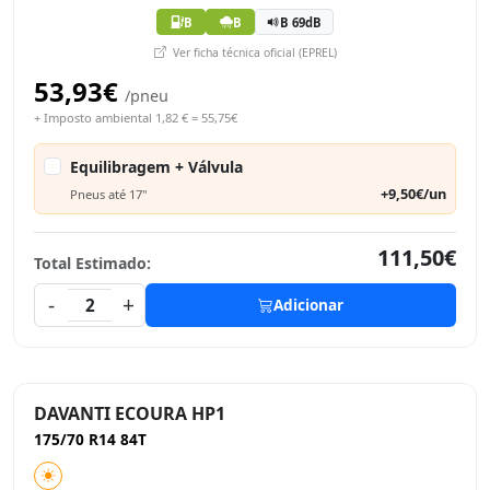
B
B
B 69dB
Ver ficha técnica oficial (EPREL)
53,93€
/pneu
+ Imposto ambiental 1,82 € = 55,75€
Equilibragem + Válvula
+9,50€/un
Pneus até 17"
111,50€
Total Estimado:
-
+
2
Adicionar
DAVANTI ECOURA HP1
175/70 R14 84T