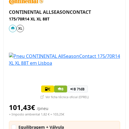
CONTINENTAL ALLSEASONCONTACT
175/70R14 XL XL 88T
XL
C
B
B 71dB
Ver ficha técnica oficial (EPREL)
101,43€
/pneu
+ Imposto ambiental 1,82 € = 103,25€
Equilibragem + Válvula