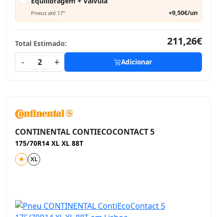
Equilibragem + Válvula
+9,50€/un
Pneus até 17"
211,26€
Total Estimado:
-
+
2
Adicionar
CONTINENTAL CONTIECOCONTACT 5
175/70R14 XL XL 88T
XL