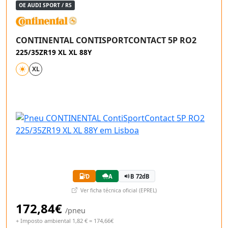
OE AUDI SPORT / RS
CONTINENTAL CONTISPORTCONTACT 5P RO2
225/35ZR19 XL XL 88Y
XL
D
A
B 72dB
Ver ficha técnica oficial (EPREL)
172,84€
/pneu
+ Imposto ambiental 1,82 € = 174,66€