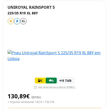
UNIROYAL RAINSPORT 5
225/35 R19 XL 88Y
XL
C
A
B 72dB
Ver ficha técnica oficial (EPREL)
130,89€
/pneu
+ Imposto ambiental 1,82 € = 132,71€