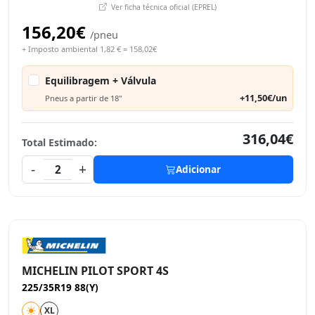
Ver ficha técnica oficial (EPREL)
156,20€
/pneu
+ Imposto ambiental 1,82 € = 158,02€
Equilibragem + Válvula
+11,50€/un
Pneus a partir de 18"
316,04€
Total Estimado:
-
+
2
Adicionar
MICHELIN PILOT SPORT 4S
225/35R19 88(Y)
XL