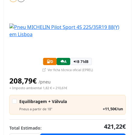
D
A
B 71dB
Ver ficha técnica oficial (EPREL)
208,79€
/pneu
+ Imposto ambiental 1,82 € = 210,61€
Equilibragem + Válvula
+11,50€/un
Pneus a partir de 18"
421,22€
Total Estimado: