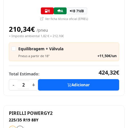
E
A
B 71dB
Ver ficha técnica oficial (EPREL)
210,34€
/pneu
+ Imposto ambiental 1,82 € = 212,16€
Equilibragem + Válvula
+11,50€/un
Pneus a partir de 18"
424,32€
Total Estimado:
-
+
2
Adicionar
PIRELLI POWERGY2
225/35 R19 88Y