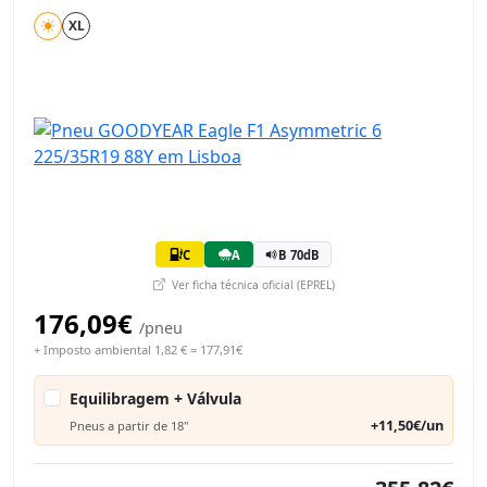
XL
C
A
B 70dB
Ver ficha técnica oficial (EPREL)
176,09€
/pneu
+ Imposto ambiental 1,82 € = 177,91€
Equilibragem + Válvula
+11,50€/un
Pneus a partir de 18"