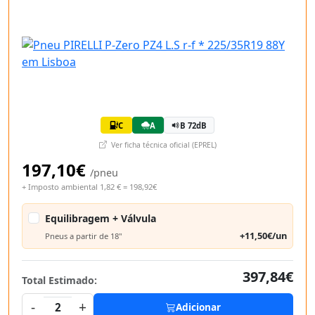
C
A
B 72dB
Ver ficha técnica oficial (EPREL)
197,10€
/pneu
+ Imposto ambiental 1,82 € = 198,92€
Equilibragem + Válvula
+11,50€/un
Pneus a partir de 18"
397,84€
Total Estimado:
-
+
2
Adicionar