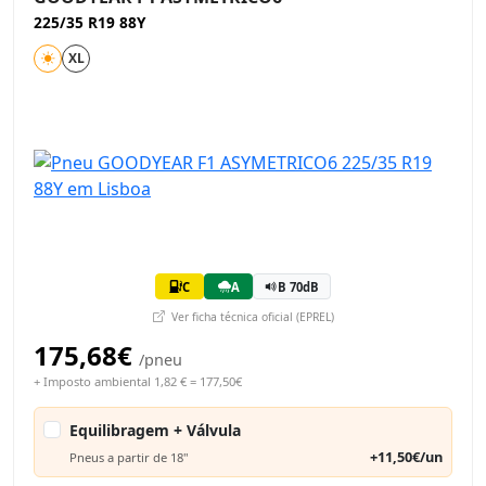
225/35 R19 88Y
XL
C
A
B 70dB
Ver ficha técnica oficial (EPREL)
175,68€
/pneu
+ Imposto ambiental 1,82 € = 177,50€
Equilibragem + Válvula
+11,50€/un
Pneus a partir de 18"