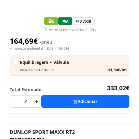
B
A
B 70dB
Ver ficha técnica oficial (EPREL)
164,69€
/pneu
+ Imposto ambiental 1,82 € = 166,51€
Equilibragem + Válvula
+11,50€/un
Pneus a partir de 18"
333,02€
Total Estimado:
-
+
2
Adicionar
DUNLOP SPORT MAXX RT2