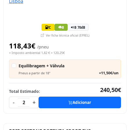
C
B
B 70dB
Ver ficha técnica oficial (EPREL)
118,43€
/pneu
+ Imposto ambiental 1,82 € = 120,25€
Equilibragem + Válvula
+11,50€/un
Pneus a partir de 18"
240,50€
Total Estimado:
-
+
2
Adicionar