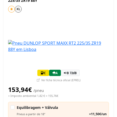
225/35 ZR19 88Y
XL
C
A
B 72dB
Ver ficha técnica oficial (EPREL)
153,94€
/pneu
+ Imposto ambiental 1,82 € = 155,76€
Equilibragem + Válvula
+11,50€/un
Pneus a partir de 18"