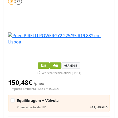
XL
B
B
A 69dB
Ver ficha técnica oficial (EPREL)
150,48€
/pneu
+ Imposto ambiental 1,82 € = 152,30€
Equilibragem + Válvula
+11,50€/un
Pneus a partir de 18"