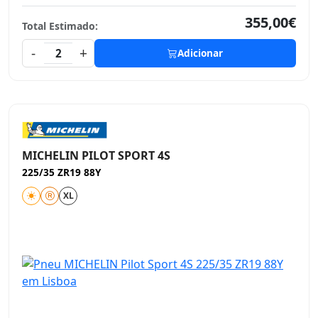
355,00€
Total Estimado:
-
+
2
Adicionar
MICHELIN PILOT SPORT 4S
225/35 ZR19 88Y
XL