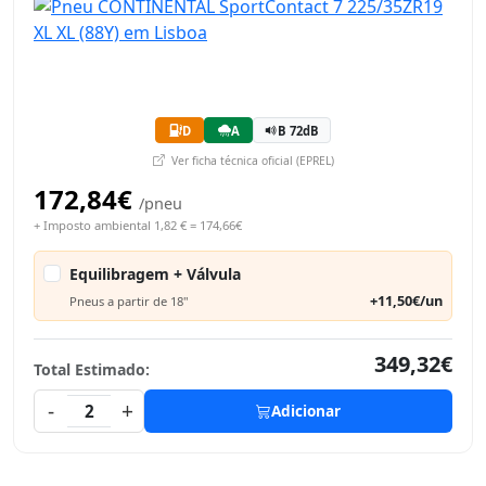
D
A
B 72dB
Ver ficha técnica oficial (EPREL)
172,84€
/pneu
+ Imposto ambiental 1,82 € = 174,66€
Equilibragem + Válvula
+11,50€/un
Pneus a partir de 18"
349,32€
Total Estimado:
-
+
2
Adicionar