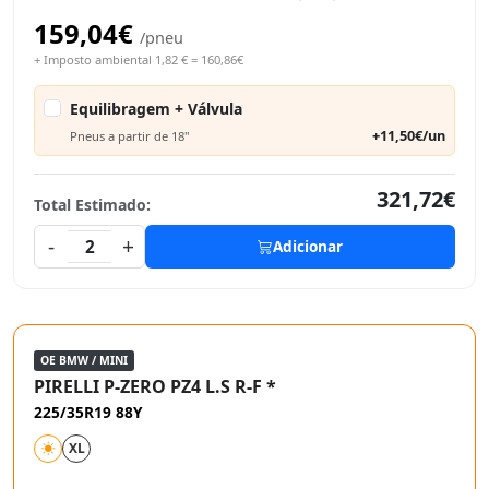
159,04€
/pneu
+ Imposto ambiental 1,82 € = 160,86€
Equilibragem + Válvula
+11,50€/un
Pneus a partir de 18"
321,72€
Total Estimado:
-
+
2
Adicionar
OE BMW / MINI
PIRELLI P-ZERO PZ4 L.S R-F *
225/35R19 88Y
XL