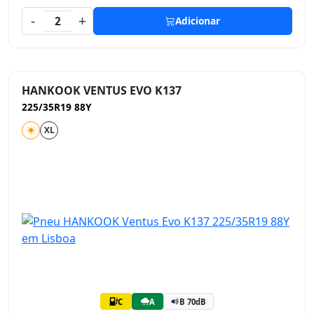
-
+
2
Adicionar
HANKOOK VENTUS EVO K137
225/35R19 88Y
XL
C
A
B 70dB