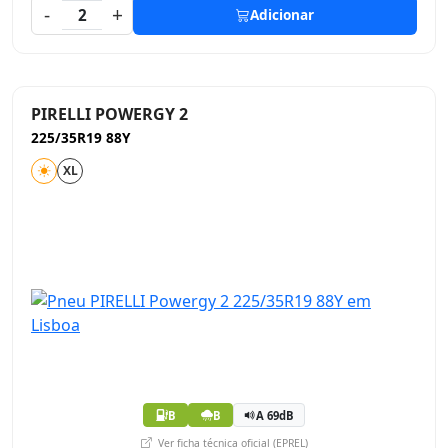
-
+
2
Adicionar
PIRELLI POWERGY 2
225/35R19 88Y
XL
B
B
A 69dB
Ver ficha técnica oficial (EPREL)