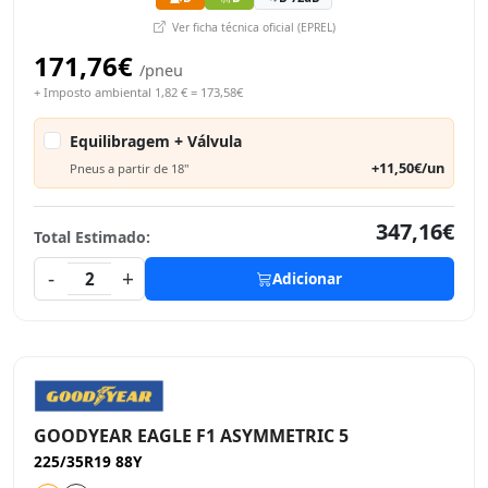
Ver ficha técnica oficial (EPREL)
171,76€
/pneu
+ Imposto ambiental 1,82 € = 173,58€
Equilibragem + Válvula
+11,50€/un
Pneus a partir de 18"
347,16€
Total Estimado:
-
+
2
Adicionar
GOODYEAR EAGLE F1 ASYMMETRIC 5
225/35R19 88Y