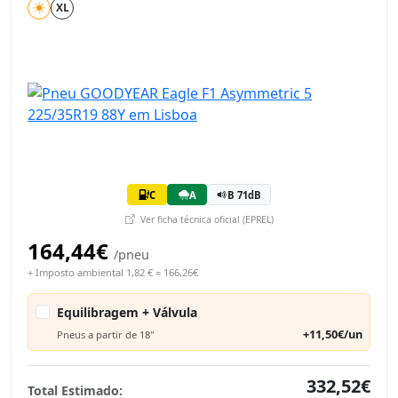
XL
C
A
B 71dB
Ver ficha técnica oficial (EPREL)
164,44€
/pneu
+ Imposto ambiental 1,82 € = 166,26€
Equilibragem + Válvula
+11,50€/un
Pneus a partir de 18"
332,52€
Total Estimado: