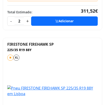
311,52€
Total Estimado:
-
+
2
Adicionar
FIRESTONE FIREHAWK SP
225/35 R19 88Y
XL