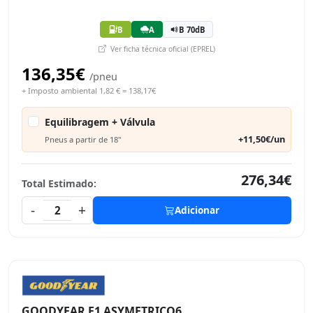
B
A
B 70dB
Ver ficha técnica oficial (EPREL)
136,35€
/pneu
+ Imposto ambiental 1,82 € = 138,17€
Equilibragem + Válvula
+11,50€/un
Pneus a partir de 18"
276,34€
Total Estimado:
-
+
2
Adicionar
GOODYEAR F1 ASYMETRICO6