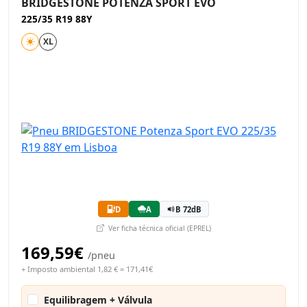
BRIDGESTONE POTENZA SPORT EVO
225/35 R19 88Y
XL
D
A
B 72dB
Ver ficha técnica oficial (EPREL)
169,59€
/pneu
+ Imposto ambiental 1,82 € = 171,41€
Equilibragem + Válvula