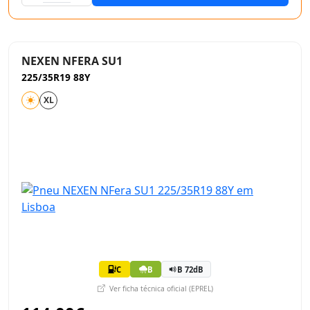
NEXEN NFERA SU1
225/35R19 88Y
XL
C
B
B 72dB
Ver ficha técnica oficial (EPREL)