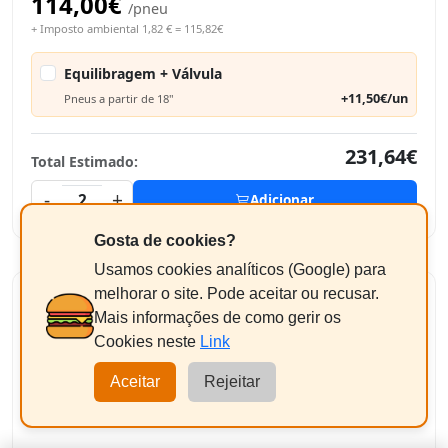
114,00€
/pneu
+ Imposto ambiental 1,82 € = 115,82€
Equilibragem + Válvula
+11,50€/un
Pneus a partir de 18"
231,64€
Total Estimado:
-
+
2
Adicionar
Gosta de cookies?
Usamos cookies analíticos (Google) para
melhorar o site. Pode aceitar ou recusar.
PIRELLI PZERO
Mais informações de como gerir os
225/35R19 88Y
Cookies neste
Link
XL
Aceitar
Rejeitar