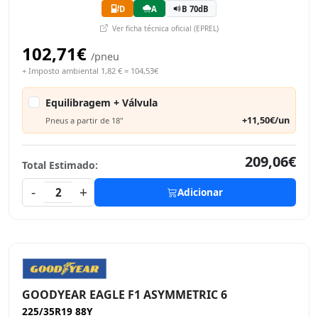
D
A
B 70dB
Ver ficha técnica oficial (EPREL)
102,71€
/pneu
+ Imposto ambiental 1,82 € = 104,53€
Equilibragem + Válvula
+11,50€/un
Pneus a partir de 18"
209,06€
Total Estimado:
-
+
2
Adicionar
GOODYEAR EAGLE F1 ASYMMETRIC 6
225/35R19 88Y