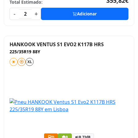
355,82€
Total Estimado:
-
+
2
Adicionar
HANKOOK VENTUS S1 EVO2 K117B HRS
225/35R19 88Y
XL
D
B
B 72dB