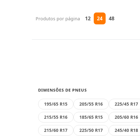
12
24
48
Produtos por página
DIMENSÕES DE PNEUS
195/65 R15
205/55 R16
225/45 R17
215/55 R16
185/65 R15
205/60 R16
215/60 R17
225/50 R17
245/40 R18