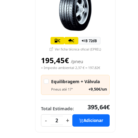
C
C
B 72dB
Ver ficha técnica oficial (EPREL)
195,45€
/pneu
+ Imposto ambiental 2,37 € = 197,82€
Equilibragem + Válvula
+9,50€/un
Pneus até 17"
395,64€
Total Estimado:
-
+
2
Adicionar