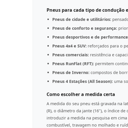
Pneus para cada tipo de condução e
Pneus de cidade e utilitários:
pensado
Pneus de conforto e segurança:
prior
Pneus desportivos e de performance
Pneus 4x4 e SUV:
reforçados para o pe
Pneus comerciais:
resistência e capac
Pneus RunFlat (RFT):
permitem contin
Pneus de Inverno:
compostos de borrac
Pneus 4 Estações (All Season):
uma sol
Como escolher a medida certa
A medida do seu pneu está gravada na l
(R), o diâmetro da jante (16"), o índice d
introduzir a medida na pesquisa em cima p
combustível, travagem no molhado e ruíd