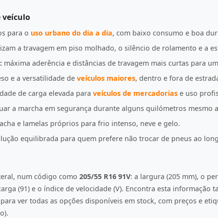
 veículo
s para o
uso urbano do dia a dia
, com baixo consumo e boa dur
izam a travagem em piso molhado, o silêncio de rolamento e a es
:
máxima aderência e distâncias de travagem mais curtas para u
so e a versatilidade de
veículos maiores
, dentro e fora de estrad
idade de carga elevada para
veículos de mercadorias
e uso profis
uar a marcha em segurança durante alguns quilómetros mesmo a
ha e lamelas próprios para frio intenso, neve e gelo.
ução equilibrada para quem prefere não trocar de pneus ao lon
ateral, num código como
205/55 R16 91V
: a largura (205 mm), o per
e carga (91) e o índice de velocidade (V). Encontra esta informação
ara ver todas as opções disponíveis em stock, com preços e etiqu
o).