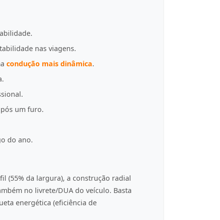
abilidade.
tabilidade nas viagens.
ma
condução mais dinâmica
.
a.
sional.
pós um furo.
go do ano.
fil (55% da largura), a construção radial
 também no livrete/DUA do veículo. Basta
eta energética (eficiência de