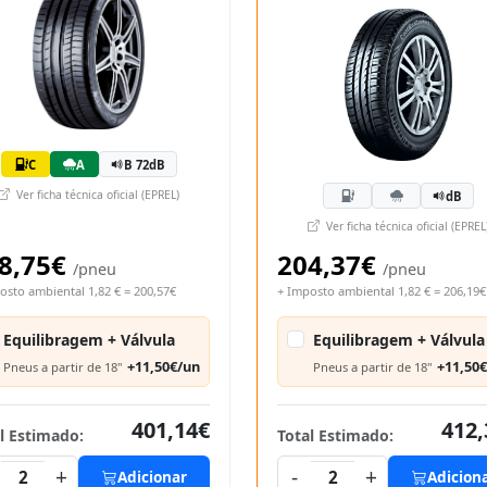
C
A
B 72dB
Ver ficha técnica oficial (EPREL)
dB
Ver ficha técnica oficial (EPREL
8,75€
204,37€
/pneu
/pneu
osto ambiental 1,82 € = 200,57€
+ Imposto ambiental 1,82 € = 206,19€
Equilibragem + Válvula
Equilibragem + Válvula
+11,50€/un
+11,50
Pneus a partir de 18"
Pneus a partir de 18"
401,14€
412,
l Estimado:
Total Estimado:
+
-
+
2
Adicionar
2
Adicion