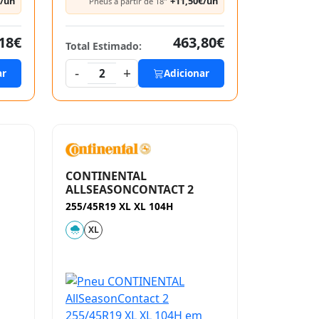
€/un
+11,50€/un
Pneus a partir de 18"
18€
463,80€
Total Estimado:
-
+
ar
2
Adicionar
CONTINENTAL
ALLSEASONCONTACT 2
255/45R19 XL XL 104H
XL