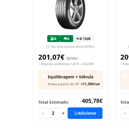
A
A
B 72dB
Ver ficha técnica oficial (EPREL)
201,07€
20
/pneu
+ Imposto ambiental 1,82 € = 202,89€
+ Imp
Equilibragem + Válvula
+11,50€/un
Pneus a partir de 18"
405,78€
Total Estimado:
Tota
-
+
-
2
Adicionar