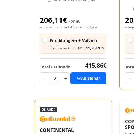
Ver ficha técnica oficial (EPREL)
206,11€
20
/pneu
+ Imposto ambiental 1,82 € = 207,93€
+ Imp
Equilibragem + Válvula
+11,50€/un
Pneus a partir de 18"
415,86€
Total Estimado:
Tota
-
+
-
2
Adicionar
OE AUDI
CO
SPO
CONTINENTAL