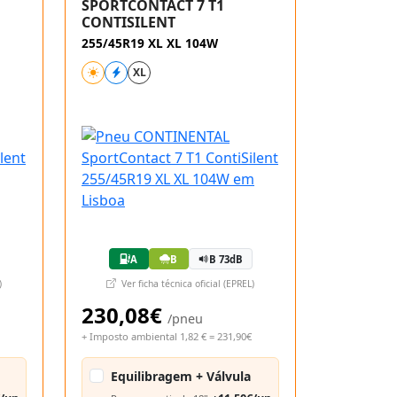
SPORTCONTACT 7 T1
CONTISILENT
255/45R19 XL XL 104W
XL
A
B
B 73dB
)
Ver ficha técnica oficial (EPREL)
230,08€
/pneu
+ Imposto ambiental 1,82 € = 231,90€
Equilibragem + Válvula