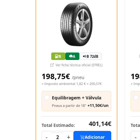
B
A
B 72dB
Ver ficha técnica oficial (EPREL)
198,75€
19
/pneu
+ Imposto ambiental 1,82 € = 200,57€
+ Imp
Equilibragem + Válvula
+11,50€/un
Pneus a partir de 18"
401,14€
Total Estimado:
Tota
-
+
-
2
Adicionar