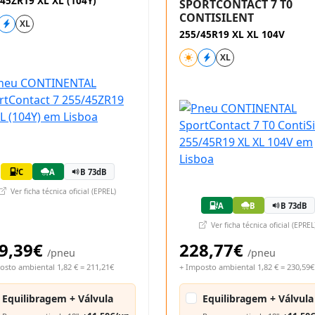
45ZR19 XL XL (104Y)
SPORTCONTACT 7 T0
CONTISILENT
XL
255/45R19 XL XL 104V
XL
C
A
B 73dB
Ver ficha técnica oficial (EPREL)
A
B
B 73dB
Ver ficha técnica oficial (EPREL
9,39€
228,77€
/pneu
/pneu
osto ambiental 1,82 € = 211,21€
+ Imposto ambiental 1,82 € = 230,59€
Equilibragem + Válvula
Equilibragem + Válvula