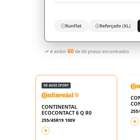
RunFlat
Reforçado (XL)
60
A exibir
de
60
pneus encontrados
OE AUDI SPORT
CO
CON
CONTINENTAL
255
ECOCONTACT 6 Q R0
255/45R19 100V