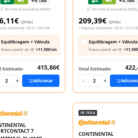
A
B
B 73dB
A
B
A 70dB
Ver ficha técnica oficial (EPREL)
Ver ficha técnica oficial (EPREL
6,11€
209,39€
/pneu
/pneu
osto ambiental 1,82 € = 207,93€
+ Imposto ambiental 1,82 € = 211,21€
Equilibragem + Válvula
Equilibragem + Válvula
+11,50€/un
+11,50
Pneus a partir de 18"
Pneus a partir de 18"
415,86€
422,
l Estimado:
Total Estimado:
+
-
+
2
Adicionar
2
Adicion
OE TESLA
NTINENTAL
RTCONTACT 7
CONTINENTAL