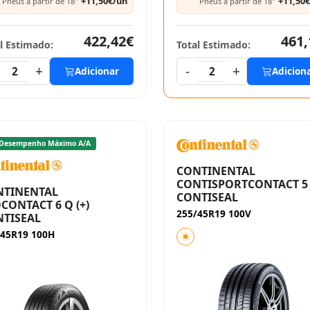
+11,50€/un
+11,50
Pneus a partir de 18"
Pneus a partir de 18"
422,42€
461,
l Estimado:
Total Estimado:
+
-
+
2
Adicionar
2
Adicion
Desempenho Máximo A/A
CONTINENTAL
CONTISPORTCONTACT 5
NTINENTAL
CONTISEAL
CONTACT 6 Q (+)
255/45R19 100V
TISEAL
/45R19 100H