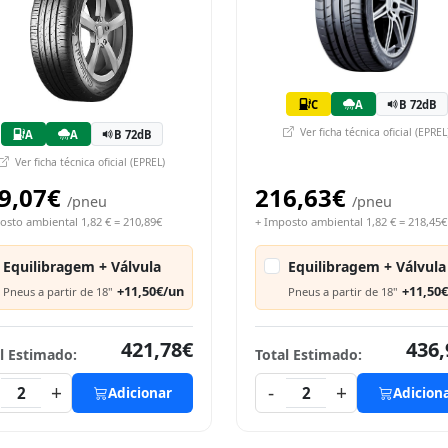
C
A
B 72dB
Ver ficha técnica oficial (EPREL
A
A
B 72dB
Ver ficha técnica oficial (EPREL)
9,07€
216,63€
/pneu
/pneu
osto ambiental 1,82 € = 210,89€
+ Imposto ambiental 1,82 € = 218,45€
Equilibragem + Válvula
Equilibragem + Válvula
+11,50€/un
+11,50
Pneus a partir de 18"
Pneus a partir de 18"
421,78€
436,
l Estimado:
Total Estimado:
+
-
+
2
Adicionar
2
Adicion