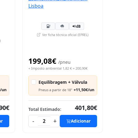
dB
Ver ficha técnica oficial (EPREL)
)
199,08€
/pneu
+ Imposto ambiental 1,82 € = 200,90€
Equilibragem + Válvula
€/un
+11,50€/un
Pneus a partir de 18"
90€
401,80€
Total Estimado:
-
+
ar
2
Adicionar