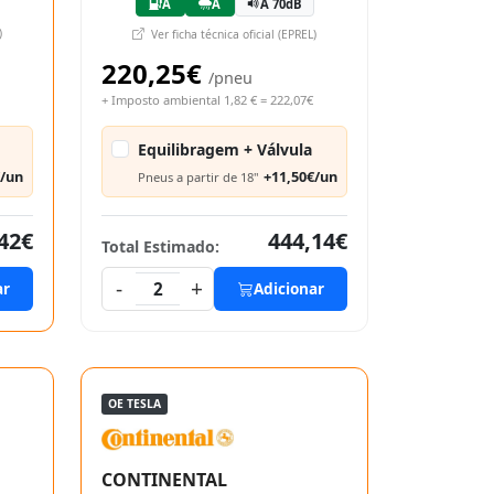
A
A
A 70dB
)
Ver ficha técnica oficial (EPREL)
220,25€
/pneu
+ Imposto ambiental 1,82 € = 222,07€
Equilibragem + Válvula
€/un
+11,50€/un
Pneus a partir de 18"
42€
444,14€
Total Estimado:
-
+
ar
2
Adicionar
OE TESLA
CONTINENTAL