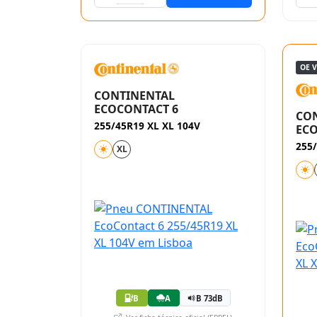
OE 
CONTINENTAL
ECOCONTACT 6
CO
255/45R19 XL XL 104V
ECO
255/
XL
B
A
B 73dB