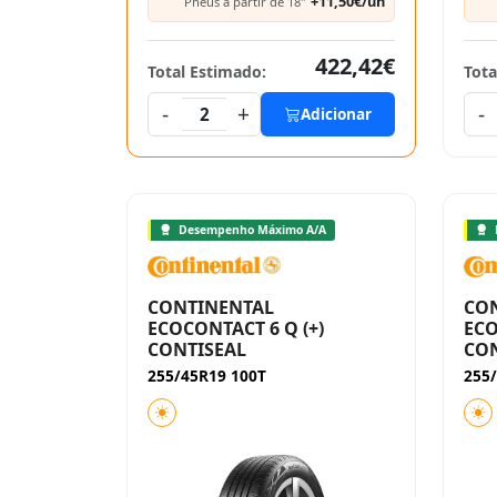
+11,50€/un
Pneus a partir de 18"
422,42€
Total Estimado:
Tota
-
+
-
2
Adicionar
Desempenho Máximo A/A
CONTINENTAL
CO
ECOCONTACT 6 Q (+)
ECO
CONTISEAL
CON
255/45R19 100T
255