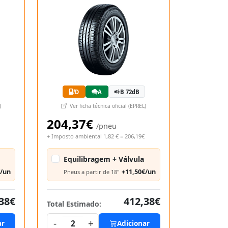
D
A
B 72dB
)
Ver ficha técnica oficial (EPREL)
204,37€
/pneu
+ Imposto ambiental 1,82 € = 206,19€
Equilibragem + Válvula
€/un
+11,50€/un
Pneus a partir de 18"
38€
412,38€
Total Estimado:
-
+
ar
2
Adicionar