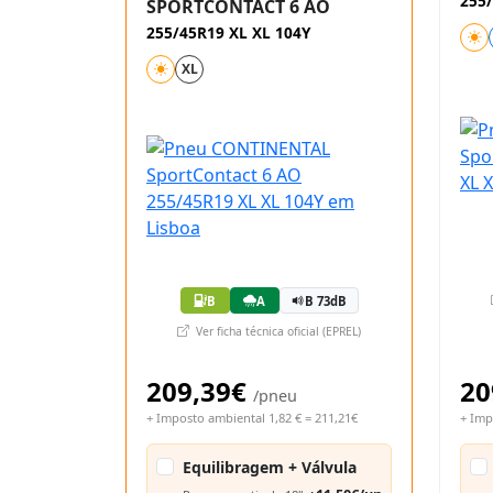
255/
SPORTCONTACT 6 AO
255/45R19 XL XL 104Y
XL
B
A
B 73dB
Ver ficha técnica oficial (EPREL)
209,39€
20
/pneu
+ Imposto ambiental 1,82 € = 211,21€
+ Imp
Equilibragem + Válvula