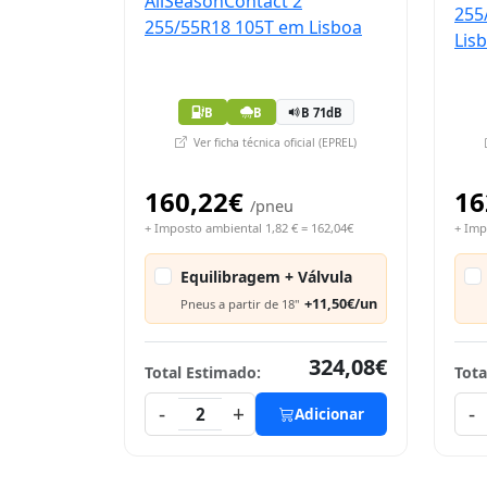
B
B
B 71dB
Ver ficha técnica oficial (EPREL)
160,22€
16
/pneu
+ Imposto ambiental 1,82 € = 162,04€
+ Imp
Equilibragem + Válvula
+11,50€/un
Pneus a partir de 18"
324,08€
Total Estimado:
Tota
-
+
-
2
Adicionar