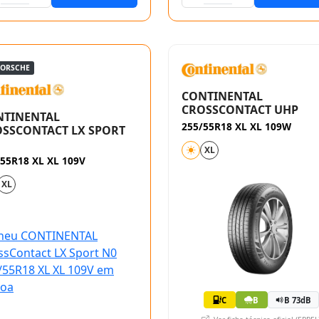
PORSCHE
CONTINENTAL
CROSSCONTACT UHP
NTINENTAL
255/55R18 XL XL 109W
SSCONTACT LX SPORT
XL
55R18 XL XL 109V
XL
C
B
B 73dB