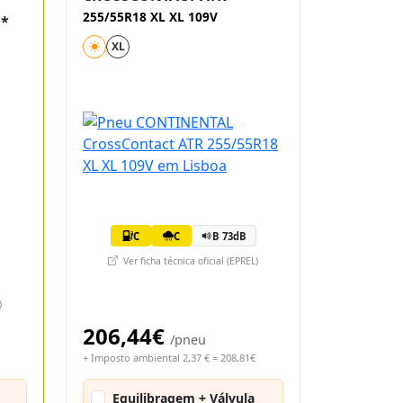
255/55R18 XL XL 109V
 *
XL
C
C
B 73dB
Ver ficha técnica oficial (EPREL)
)
206,44€
/pneu
+ Imposto ambiental 2,37 € = 208,81€
Equilibragem + Válvula