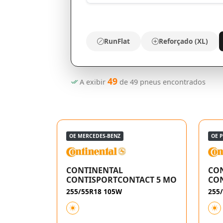
RunFlat
Reforçado (XL)
49
A exibir
de
49
pneus encontrados
OE MERCEDES-BENZ
OE 
CONTINENTAL
CO
CONTISPORTCONTACT 5 MO
CON
255/55R18 105W
255