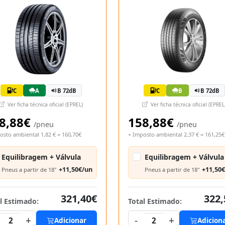
C
A
B 72dB
C
B
B 72dB
Ver ficha técnica oficial (EPREL)
Ver ficha técnica oficial (EPREL
8,88€
158,88€
/pneu
/pneu
osto ambiental 1,82 € = 160,70€
+ Imposto ambiental 2,37 € = 161,25€
Equilibragem + Válvula
Equilibragem + Válvula
+11,50€/un
+11,50
Pneus a partir de 18"
Pneus a partir de 18"
321,40€
322,
l Estimado:
Total Estimado:
+
-
+
2
Adicionar
2
Adicion