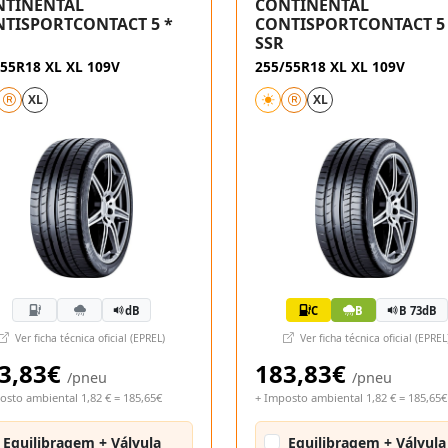
NTINENTAL
CONTINENTAL
TISPORTCONTACT 5 *
CONTISPORTCONTACT 5
SSR
55R18 XL XL 109V
255/55R18 XL XL 109V
XL
XL
dB
C
B
B 73dB
Ver ficha técnica oficial (EPREL)
Ver ficha técnica oficial (EPREL
3,83€
183,83€
/pneu
/pneu
osto ambiental 1,82 € = 185,65€
+ Imposto ambiental 1,82 € = 185,65€
Equilibragem + Válvula
Equilibragem + Válvula