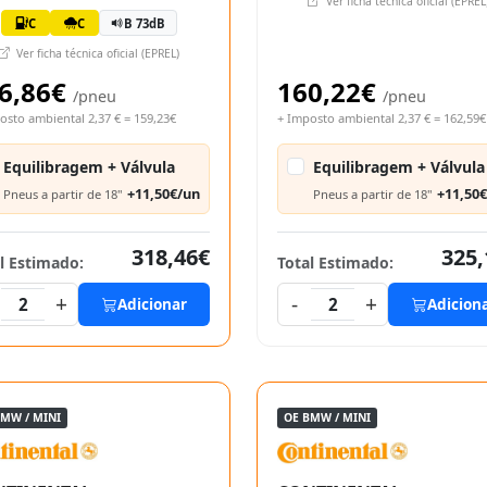
Ver ficha técnica oficial (EPREL
C
C
B 73dB
Ver ficha técnica oficial (EPREL)
6,86€
160,22€
/pneu
/pneu
osto ambiental 2,37 € = 159,23€
+ Imposto ambiental 2,37 € = 162,59€
Equilibragem + Válvula
Equilibragem + Válvula
+11,50€/un
+11,50
Pneus a partir de 18"
Pneus a partir de 18"
318,46€
325,
l Estimado:
Total Estimado:
+
-
+
2
Adicionar
2
Adicion
BMW / MINI
OE BMW / MINI