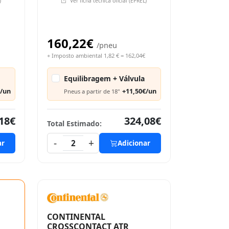
)
Ver ficha técnica oficial (EPREL)
160,22€
/pneu
+ Imposto ambiental 1,82 € = 162,04€
Equilibragem + Válvula
€/un
+11,50€/un
Pneus a partir de 18"
18€
324,08€
Total Estimado:
-
+
ar
2
Adicionar
CONTINENTAL
CROSSCONTACT ATR