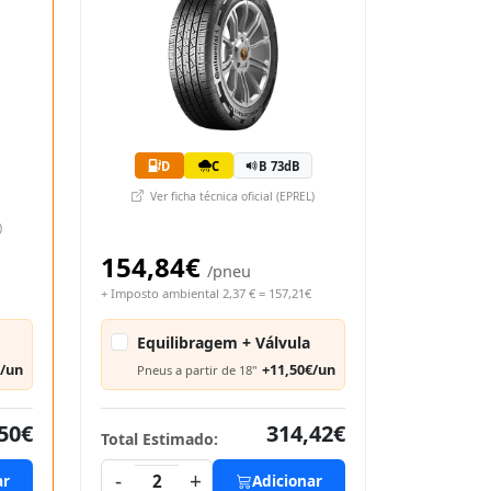
D
C
B 73dB
Ver ficha técnica oficial (EPREL)
)
154,84€
/pneu
+ Imposto ambiental 2,37 € = 157,21€
Equilibragem + Válvula
€/un
+11,50€/un
Pneus a partir de 18"
50€
314,42€
Total Estimado:
-
+
ar
2
Adicionar