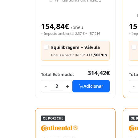
Ver ficha técnica oficial (EPREL)
154,84€
15
/pneu
+ Imposto ambiental 2,37 € = 157,21€
+ Imp
Equilibragem + Válvula
+11,50€/un
Pneus a partir de 18"
314,42€
Total Estimado:
Tota
-
+
-
2
Adicionar
OE PORSCHE
OE 