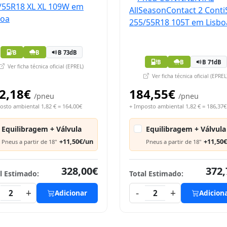
B
B
B 73dB
B
B
B 71dB
Ver ficha técnica oficial (EPREL)
Ver ficha técnica oficial (EPREL
2,18€
184,55€
/pneu
/pneu
osto ambiental 1,82 € = 164,00€
+ Imposto ambiental 1,82 € = 186,37€
Equilibragem + Válvula
Equilibragem + Válvula
+11,50€/un
+11,50
Pneus a partir de 18"
Pneus a partir de 18"
328,00€
372,
l Estimado:
Total Estimado:
+
-
+
2
Adicionar
2
Adicion