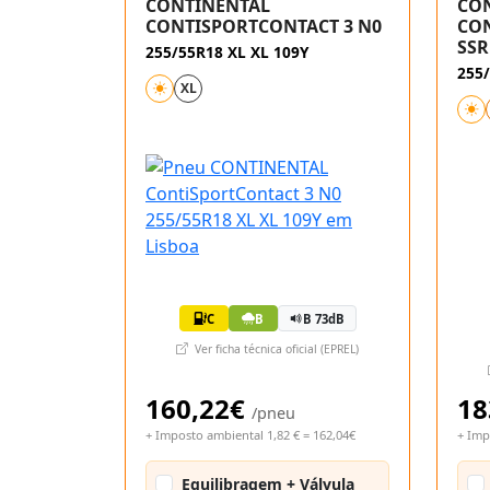
CONTINENTAL
CO
CONTISPORTCONTACT 3 N0
CON
SSR
255/55R18 XL XL 109Y
255/
XL
C
B
B 73dB
Ver ficha técnica oficial (EPREL)
160,22€
18
/pneu
+ Imposto ambiental 1,82 € = 162,04€
+ Imp
Equilibragem + Válvula