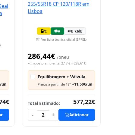
C
A
B 73dB
Ver ficha técnica oficial (EPREL)
)
286,44€
/pneu
+ Imposto ambiental 2,17 € = 288,61€
Equilibragem + Válvula
€/un
+11,50€/un
Pneus a partir de 18"
74€
577,22€
Total Estimado:
-
+
ar
2
Adicionar