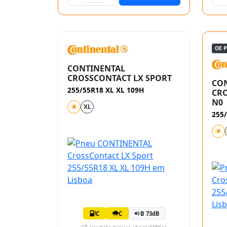
OE 
CONTINENTAL
CROSSCONTACT LX SPORT
CO
255/55R18 XL XL 109H
CRO
N0
XL
255/
C
C
B 73dB