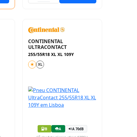
CONTINENTAL
ULTRACONTACT
255/55R18 XL XL 109Y
XL
B
A
A 70dB