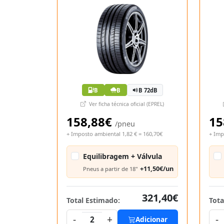
B
B
B 72dB
Ver ficha técnica oficial (EPREL)
158,88€
15
/pneu
+ Imposto ambiental 1,82 € = 160,70€
+ Imp
Equilibragem + Válvula
+11,50€/un
Pneus a partir de 18"
321,40€
Total Estimado:
Tota
-
+
-
2
Adicionar