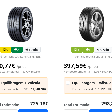
C
A
B 73dB
B
B
A 70dB
Ver ficha técnica oficial (EPREL)
Ver ficha técnica oficial (EPREL
0,77€
397,59€
/pneu
/pneu
osto ambiental 1,82 € = 362,59€
+ Imposto ambiental 1,82 € = 399,41€
Equilibragem + Válvula
Equilibragem + Válvula
+11,50€/un
+11,50
Pneus a partir de 18"
Pneus a partir de 18"
725,18€
798,
l Estimado:
Total Estimado: