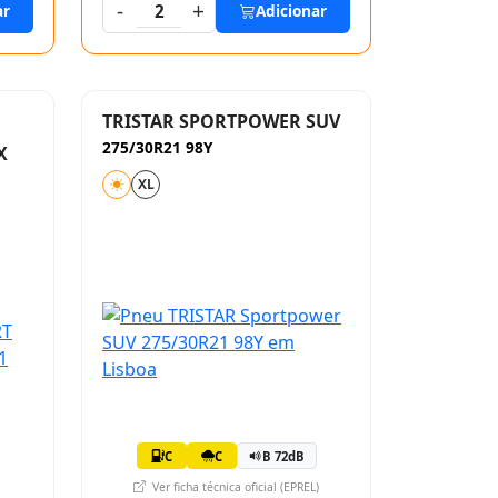
-
+
ar
2
Adicionar
TRISTAR SPORTPOWER SUV
275/30R21 98Y
X
XL
C
C
B 72dB
Ver ficha técnica oficial (EPREL)