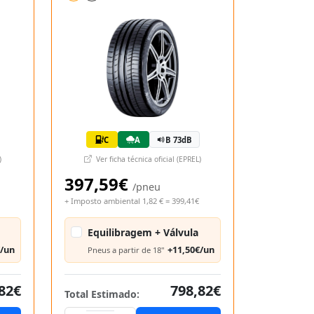
C
A
B 73dB
)
Ver ficha técnica oficial (EPREL)
397,59€
/pneu
+ Imposto ambiental 1,82 € = 399,41€
Equilibragem + Válvula
€/un
+11,50€/un
Pneus a partir de 18"
82€
798,82€
Total Estimado: