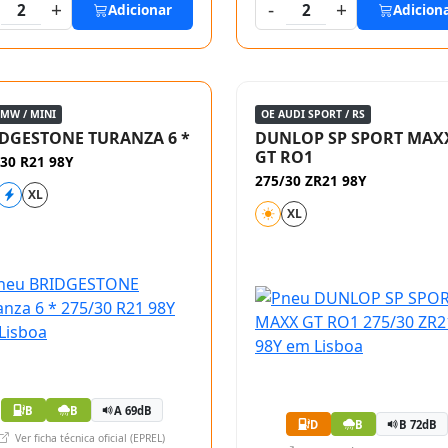
+
-
+
2
Adicionar
2
Adicion
BMW / MINI
OE AUDI SPORT / RS
DGESTONE TURANZA 6 *
DUNLOP SP SPORT MAX
GT RO1
30 R21 98Y
275/30 ZR21 98Y
XL
XL
B
B
A 69dB
D
B
B 72dB
Ver ficha técnica oficial (EPREL)