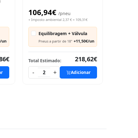
)
106,94€
/pneu
+ Imposto ambiental 2,37 € = 109,31€
Equilibragem + Válvula
€/un
+11,50€/un
Pneus a partir de 18"
86€
218,62€
Total Estimado:
-
+
ar
2
Adicionar