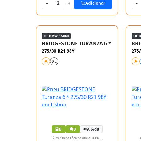
-
+
-
2
Adicionar
OE BMW / MINI
OE 
BRIDGESTONE TURANZA 6 *
BRI
275/30 R21 98Y
275/
XL
B
B
A 69dB
Ver ficha técnica oficial (EPREL)