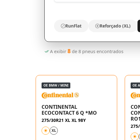
RunFlat
Reforçado (XL)
8
A exibir
de
8
pneus encontrados
OE BMW / MINI
OE A
CONTINENTAL
CO
ECOCONTACT 6 Q *MO
CON
RO
275/30R21 XL XL 98Y
275/
XL