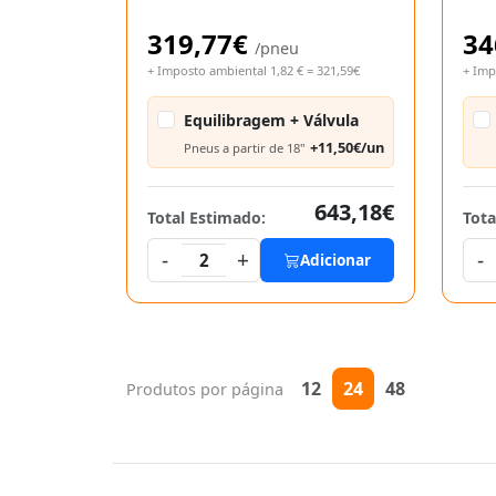
319,77€
34
/pneu
+ Imposto ambiental 1,82 € = 321,59€
+ Imp
Equilibragem + Válvula
+11,50€/un
Pneus a partir de 18"
643,18€
Total Estimado:
Tota
-
+
-
2
Adicionar
12
24
48
Produtos por página