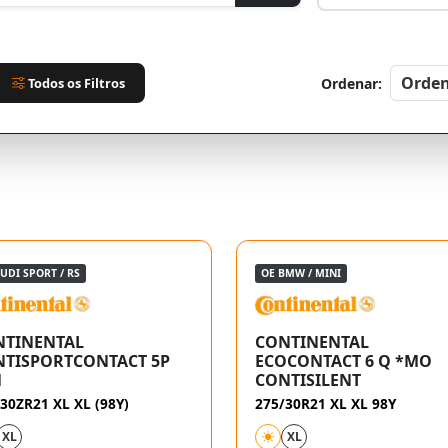
Todos os Filtros
Ordenar:
UDI SPORT / RS
OE BMW / MINI
NTINENTAL
CONTINENTAL
TISPORTCONTACT 5P
ECOCONTACT 6 Q *MO
1
CONTISILENT
30ZR21 XL XL (98Y)
275/30R21 XL XL 98Y
XL
XL