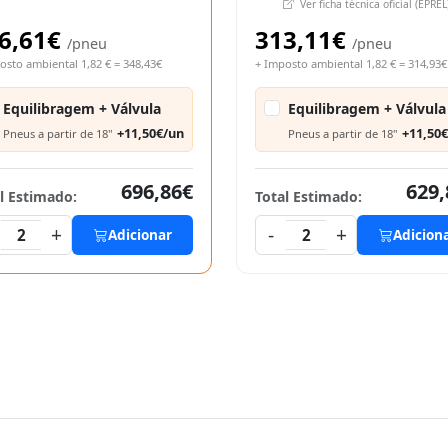
Ver ficha técnica oficial (EPREL
6,61€
313,11€
/pneu
/pneu
osto ambiental 1,82 € = 348,43€
+ Imposto ambiental 1,82 € = 314,93€
Equilibragem + Válvula
Equilibragem + Válvula
+11,50€/un
+11,50
Pneus a partir de 18"
Pneus a partir de 18"
696,86€
629,
l Estimado:
Total Estimado:
+
-
+
2
Adicionar
2
Adicion