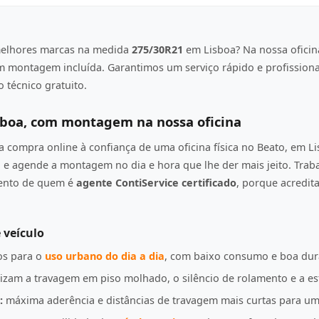
elhores marcas na medida
275/30R21
em Lisboa? Na nossa oficin
om montagem incluída. Garantimos um serviço rápido e profission
 técnico gratuito.
sboa, com montagem na nossa oficina
compra online à confiança de uma oficina física no Beato, em L
e agende a montagem no dia e hora que lhe der mais jeito. Tra
mento de quem é
agente ContiService certificado
, porque acredi
 veículo
s para o
uso urbano do dia a dia
, com baixo consumo e boa dur
izam a travagem em piso molhado, o silêncio de rolamento e a es
:
máxima aderência e distâncias de travagem mais curtas para u