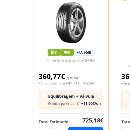
B
B
A 70dB
Ver ficha técnica oficial (EPREL)
360,77€
36
/pneu
+ Imposto ambiental 1,82 € = 362,59€
+ Imp
Equilibragem + Válvula
+11,50€/un
Pneus a partir de 18"
725,18€
Total Estimado:
Tota